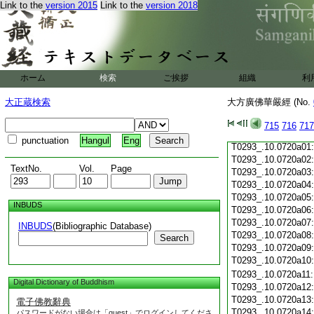
Link to the
version 2015
Link to the
version 2018
T0293_.10.0719c19
T0293_.10.0719c20
T0293_.10.0719c21
T0293_.10.0719c22
T0293_.10.0719c23
T0293_.10.0719c24
ホーム
検索
ご挨拶
組織
利
T0293_.10.0719c25
T0293_.10.0719c26
大正蔵検索
大方廣佛華嚴經 (No.
T0293_.10.0719c27
T0293_.10.0719c28
715
716
717
T0293_.10.0719c29
punctuation
Hangul
Eng
T0293_.10.0720a01
T0293_.10.0720a02
TextNo.
Vol.
Page
T0293_.10.0720a03
T0293_.10.0720a04
T0293_.10.0720a05
INBUDS
T0293_.10.0720a06
T0293_.10.0720a07
INBUDS
(Bibliographic Database)
T0293_.10.0720a08
Search
T0293_.10.0720a09
T0293_.10.0720a10
T0293_.10.0720a11
Digital Dictionary of Buddhism
T0293_.10.0720a12
T0293_.10.0720a13
電子佛教辭典
T0293_.10.0720a14
パスワードがない場合は「guest」でログインしてくださ