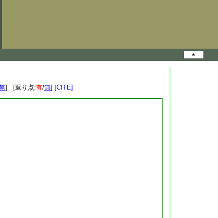
無
] [返り点:
有
/
無
]
[CITE]