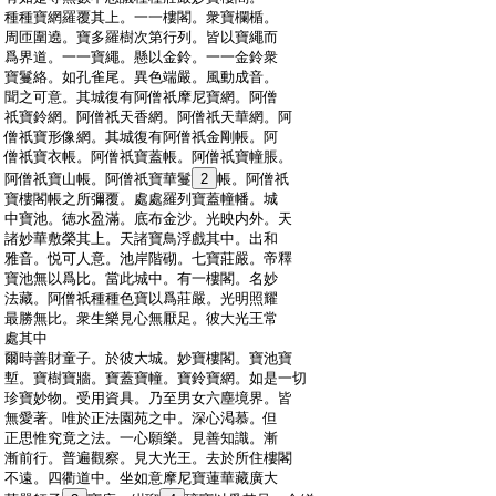
:
種種寶網羅覆其上。一一樓閣。衆寶欄楯。
:
周匝圍遶。寶多羅樹次第行列。皆以寶繩而
:
爲界道。一一寶繩。懸以金鈴。一一金鈴衆
:
寶鬘絡。如孔雀尾。異色端嚴。風動成音。
:
聞之可意。其城復有阿僧祇摩尼寶網。阿僧
:
祇寶鈴網。阿僧祇天香網。阿僧祇天華網。阿
:
僧祇寶形像網。其城復有阿僧祇金剛帳。阿
:
僧祇寶衣帳。阿僧祇寶蓋帳。阿僧祇寶幢脹。
:
阿僧祇寶山帳。阿僧祇寶華鬘
2
帳。阿僧祇
:
寶樓閣帳之所彌覆。處處羅列寶蓋幢幡。城
:
中寶池。徳水盈滿。底布金沙。光映内外。天
:
諸妙華敷榮其上。天諸寶鳥浮戲其中。出和
:
雅音。悦可人意。池岸階砌。七寶莊嚴。帝釋
:
寶池無以爲比。當此城中。有一樓閣。名妙
:
法藏。阿僧祇種種色寶以爲莊嚴。光明照耀
:
最勝無比。衆生樂見心無厭足。彼大光王常
:
處其中
:
爾時善財童子。於彼大城。妙寶樓閣。寶池寶
:
塹。寶樹寶牆。寶蓋寶幢。寶鈴寶網。如是一切
:
珍寶妙物。受用資具。乃至男女六塵境界。皆
:
無愛著。唯於正法園苑之中。深心渇慕。但
:
正思惟究竟之法。一心願樂。見善知識。漸
:
漸前行。普遍觀察。見大光王。去於所住樓閣
:
不遠。四衢道中。坐如意摩尼寶蓮華藏廣大