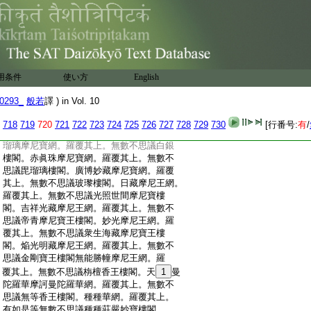
:
垢妙色金剛垣。如是七重。一一圍遶。悉以
:
無數摩尼妙寶間錯莊嚴。閻浮檀金種種衆
:
寶。而爲
20
埤堄。金銀瑠璃。赤珠碼碯。玻瓈海
:
藏。眞珠等寶。以爲嚴飾。其城縱廣一十由旬。
:
周迴八方。面開八門。皆以七寶周遍嚴飾。
:
帝青瑠璃。以爲其地。衆色雜寶。隨處莊嚴。
用条件
使い方
English
:
種種珍奇。甚可愛樂。其城内有十億街道。一
:
一道邊。安布妙寶。以爲莊嚴。過天帝釋所
0293_
般若
譯 ) in Vol. 10
:
遊之路。一一道間。皆有無數萬億衆生。於
:
中止住。無數百千廣大宮殿。一一皆以衆寶
718
719
720
721
722
723
724
725
726
727
728
729
730
[行番号:
有
/
:
合成。復有無數不思議閻浮檀金樓閣。帝青
:
瑠璃摩尼寶網。羅覆其上。無數不思議白銀
:
樓閣。赤眞珠摩尼寶網。羅覆其上。無數不
:
思議毘瑠璃樓閣。廣博妙藏摩尼寶網。羅覆
:
其上。無數不思議玻瓈樓閣。日藏摩尼王網。
:
羅覆其上。無數不思議光照世間摩尼寶樓
:
閣。吉祥光藏摩尼王網。羅覆其上。無數不
:
思議帝青摩尼寶王樓閣。妙光摩尼王網。羅
:
覆其上。無數不思議衆生海藏摩尼寶王樓
:
閣。焔光明藏摩尼王網。羅覆其上。無數不
:
思議金剛寶王樓閣無能勝幢摩尼王網。羅
:
覆其上。無數不思議栴檀香王樓閣。天
1
曼
:
陀羅華摩訶曼陀羅華網。羅覆其上。無數不
:
思議無等香王樓閣。種種華網。羅覆其上。
:
有如是等無數不思議種種莊嚴妙寶樓閣。