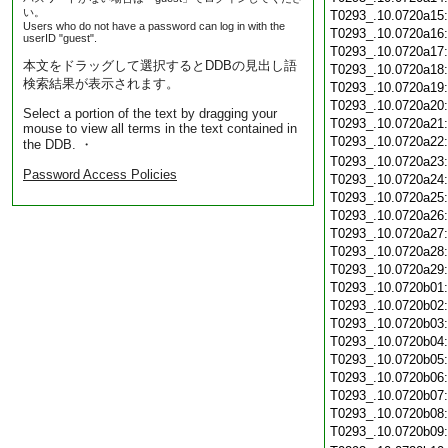
い。
T0293_.10.0720a15
Users who do not have a password can log in with the
T0293_.10.0720a16
userID "guest".
T0293_.10.0720a17
本文をドラッグして選択するとDDBの見出し語
T0293_.10.0720a18
検索結果が表示されます。
T0293_.10.0720a19
T0293_.10.0720a20
Select a portion of the text by dragging your
T0293_.10.0720a21
mouse to view all terms in the text contained in
T0293_.10.0720a22
the DDB. ・
T0293_.10.0720a23
Password Access Policies
T0293_.10.0720a24
T0293_.10.0720a25
T0293_.10.0720a26
T0293_.10.0720a27
T0293_.10.0720a28
T0293_.10.0720a29
T0293_.10.0720b01
T0293_.10.0720b02
T0293_.10.0720b03
T0293_.10.0720b04
T0293_.10.0720b05
T0293_.10.0720b06
T0293_.10.0720b07
T0293_.10.0720b08
T0293_.10.0720b09