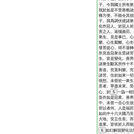
子。今我國土所有衆
我於如是不受善教諸
種方便。不能令其捨
子。我爲調伏彼諸衆
化作惡人。於惡人前
害之人。逼惱責罰。
衆生。見是事已。心
樂。心生厭離。心生
發菩提心。得不退轉
所見造惡衆生受諸苦
生。皆是變化。善男
諸衆生斷其所作十不
善道。究竟利樂。究
諸苦。住於如來一切
憶想。未曾於一衆生
意者。寧盡未來。受
心。於
5
一蟁一螘
造作如是惡業。善男
中。未曾一念心生放
所以者何。人是福田
如此中十六大國乃至
大地。安立生長。而
道果。皆依於人而能
6
如幻解脱變化法