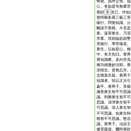
怖聲。或呼父母。或
心。有如是等無量苦
善財
9
見已。作如
發阿耨多羅三藐三菩
薩行。問善知識。云
離諸不善根。今見是
業。逼害衆生。乃至
苦業。現前臨欲顛墜
菩薩行。學菩薩道。
衆生。以如是心。種
中。有天告曰。善男
善知識教。及向所見
種功徳微妙法耶。善
深憶念。曾無忘失。
念愼莫生疑。善男子
知識者。恒以正法引
處乎。善男子。菩薩
攝受衆生智不可思議
議。利樂衆生智不可
思議。清淨衆生智不
可思議。深入衆生智
不可思議。知衆生時
根智不可思議。愍念
議。善男子。汝詣王
修菩薩道。爾時善財