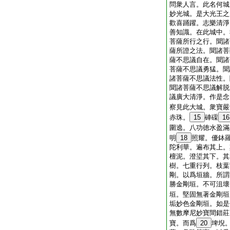
問衆人言。此名何城
妙光城。是大光王之
歡喜踊躍。志樂清淨
善知識。在此城中。
菩薩所行之行。聞諸
薩所證之法。聞諸菩
薩不思議自在。聞諸
菩薩不思議勇猛。聞
諸菩薩不思議法性。
聞諸菩薩不思議解脱
議廣大清淨。作是念
察見此大城。衆寶嚴
赤珠。
15
硨磲
16
圍遶。八功徳水盈滿
明
18
照耀。優鉢
陀利華。遍布其上。
檀泥。澄垽其下。其
樹。七重行列。枝葉
剛。以爲垣牆。所謂
勝金剛垣。不可沮壞
垣。堅固無著金剛垣
垢妙色金剛垣。如是
無數摩尼妙寶間錯莊
寶。而爲
20
埤堄