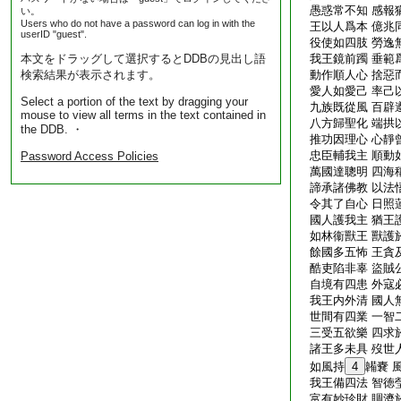
愚惑常不知 感報
い。
Users who do not have a password can log in with the
王以人爲本 億兆
userID "guest".
役使如四肢 勞逸
本文をドラッグして選択するとDDBの見出し語
我王鏡前躅 垂範
検索結果が表示されます。
動作順人心 捨惡
愛人如愛己 率己
Select a portion of the text by dragging your
九族既從風 百辟
mouse to view all terms in the text contained in
八方歸聖化 端拱
the DDB. ・
推功因理心 心靜
忠臣輔我主 順動
Password Access Policies
萬國達聰明 四海
諦承諸佛教 以法
令其了自心 日照
國人護我主 猶王
如林衞獸王 獸護
餘國多五怖 王貪
酷吏陷非辜 盜賊
自境有四患 外寇
我王内外清 國人
世間有四業 一智
三受五欲樂 四求
諸王多未具 歿世
如風持
4
韛嚢 
我王備四法 智徳
富有妙珍財 賙濟