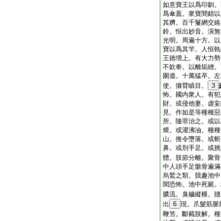
如意寶王以爲印釧。
爲傘蓋。衆寶間錯以
其臍。百千鬘網交絡
鈴。恒出妙音。演無
光明。周遍十方。以
寶以爲其竿。人恒執
王徳増上。有大力勢
不欽奉。以離垢繒。
圍遶。十萬猛卒。左
使。攘臂瞋目。
3
怖。國内衆人。有犯
財。或侵他妻。虚妄
見。作如是等種種惡
所。隨罪治之。或以
煨。或灌沸油。種種
山。推令墮落。或斬
鼻。或刖手足。或挑
體。肢節分離。聚骨
中人頭手足骸骨遍滿
烏鷲之類。競趣池中
聞恐怖。池中死屍。
膿流。臭穢縱横。膖
出
6
現。爪髮筋脈
鞭笞。斷截肢解。種