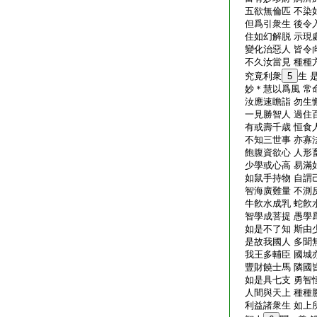
五欲無倫匹 不染
但爲引衆生 後令
住如幻解脱 示現
變化治惡人 皆令
不久汝當見 種種
究竟利衆
5
生 
妙＊慧以爲風 常
汝應速瞻詣 勿生
一見勝智人 過住
有或壽千歳 恒食
不知三世事 亦寡
飽腹資欲心 人形
少學或心高 易滿
如鼠手持物 自謂
智海廣難量 不測
牛飮水成乳 蛇飮
智學成菩提 愚學
如是不了知 斯由
是故我國人 多聞
我王多輔臣 國城
豐財饒士馬 隣國
如是具七支 勇智
人間與天上 種種
利益諸衆生 如上