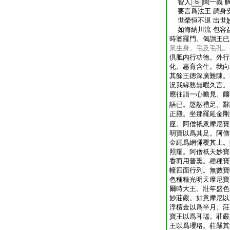
智人
6
聞一義 
要言爲法王 調身
世榮恒不退 出世
如海納川流 包容
時婆羅門。偈讃王已
衆生身。毛及毛孔。
倶胝内行功徳。外行
化。惠育含生。我向
其餘王徳深廣難陳。
況我縁務無暇久言。
應往詣一心瞻見。爾
語已。慇懃禮足。辭
正殿。坐那羅延金剛
座。阿僧祇衆摩尼寶
明寶以爲其足。阿僧
金繩爲網彌覆其上。
照耀。阿僧祇天妙寶
香而用普熏。種種寶
幢四面行列。無數寶
色種種光明天摩尼寶
爾時大王。壯年盛色
妙莊嚴。如意摩尼以
浮檀金以爲半月。莊
寶王以爲耳璫。莊嚴
王以爲瓔珞。莊嚴其