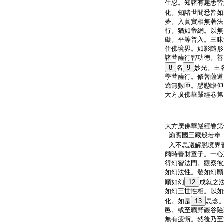
生忍。知諸有趣悉皆
化。知諸世間悉皆如
夢。入眞實相無著法
行。猶如帝網。以無
礙。平等普入。三昧
住佛境界。如影隨形
諸菩薩行智功徳。善
8
名
9
妙光。王
學菩薩行。修菩薩道
遶無數匝。慇懃瞻仰
大方廣佛華嚴經卷第
大方廣佛華嚴經卷第
罽賓國三藏般若奉
入不思議解脱境界
爾時善財童子。一心
得幻智法門。觀察彼
如幻法性。發如幻願
順如幻
12
成就之
如幻三世性相。以如
化。如是
13
思念
邑。或至曠野巖谷險
無有疲懈。然後乃至