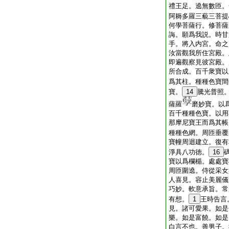
禮王足。遶無數匝。
阿耨多羅三藐三菩提
何學菩薩行。修菩薩
誨。願爲我説。時甘
手。將入内宮。命之
汝當觀我所住宮殿。
即遍觀察見彼宮殿。
所合成。百千衆寶以
爲其柱。種種色寶間
寶。
14
騰光普照
薩羅
磨妙寶。以
百千種種色寶。以用
那摩尼寶王而爲其帳
種種色網。周匝垂覆
寶幢周迴建立。復有
淨具八功徳。
16
寶以爲欄楯。處處寶
周匝圍遶。侍從采女
人喜見。容止美麗儀
巧妙。軟意承旨。常
有想。
1
王時告言
見。諸可愛果。如是
樂。如是富饒。如是
白言不也。善男子。