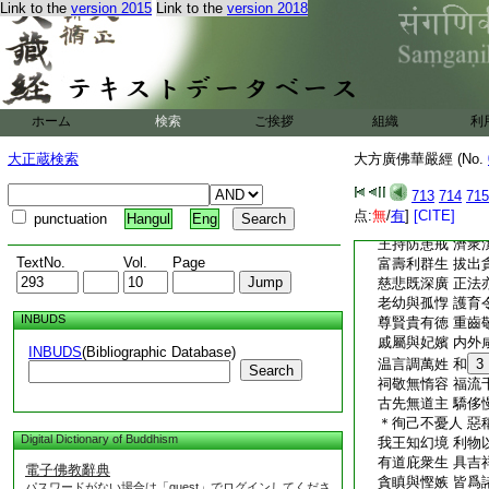
我主勝端嚴 懲忿
Link to the
version 2015
Link to the
version 2018
心如淨明鏡 鑒物
明鏡唯照形 不鑒
我王心鏡淨 洞見
左右
2
無
邪
諂媚及殘暴 本所
ホーム
検索
ご挨拶
組織
利
或有肆姦意 欲害
王心鑒未形 悉使
大正蔵検索
大方廣佛華嚴經 (No.
芳林伏猛獸 醎海
蠹政害良人 兇邪
713
714
715
香河流徳水 甘果
点:
無
/
有
]
[CITE]
punctuation
Hangul
Eng
八表同歡康 臣賢
王持防患戒 濟衆
TextNo.
Vol.
Page
富壽利群生 拔出
慈悲既深廣 正法
老幼與孤惸 護育
INBUDS
尊賢貴有徳 重齒
戚屬與妃嬪 内外
INBUDS
(Bibliographic Database)
温言調萬姓 和
3
Search
祠敬無惰容 福流
古先無道主 驕侈
＊徇己不憂人 惡
Digital Dictionary of Buddhism
我王知幻境 利物
有道庇衆生 具吉
電子佛教辭典
貪瞋與慳嫉 皆爲
パスワードがない場合は「guest」でログインしてくださ