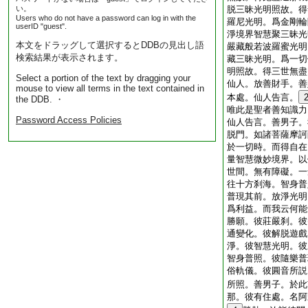
い。
脱三昧光明照故。得
Users who do not have a password can log in with the
羅尼光明。爲金剛輪
userID "guest".
淨境界智慧聚三昧光
本文をドラッグして選択するとDDBの見出し語
嚴藏般若波羅蜜光明
検索結果が表示されます。
藏三昧光明。爲一切
明照故。得三世無盡
Select a portion of the text by dragging your
仙人。放善財手。善
mouse to view all terms in the text contained in
本處。仙人告言。
the DDB. ・
唯此是聖者善知識力
Password Access Policies
仙人告言。善男子。
脱門。如諸菩薩摩訶
於一切時。而得自在
量智慧微妙境界。以
世間。無有障礙。一
往十方刹海。智身普
普現其前。放淨光明
爲利益。而我云何能
勝願。彼莊嚴刹。彼
通變化。彼解脱遊戲
淨。彼智慧光明。彼
智身普照。彼隨樂普
俗軌儀。彼圓音所説
所照。善男子。於此
那。彼有住處。名阿