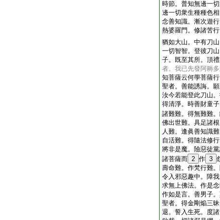
時節。普知無邊一切
邊一切衆生種種色相
念善知識。漸次遊行
熱婆羅門。修諸苦行
猶如大山。中有刀山
一切智智。登彼刀山
子。既至其所。頂禮
者。我已先發阿耨多
知菩薩云何學菩薩行
聖者。善能誘誨。願
汝今若能登此刀山。
得清淨。時善財童子
諸難難。得無難難。
佛出世難。具足諸根
人難。逢眞善知識難
自活難。得隨法修行
將非是魔。險惡徒黨
諸菩薩而
2
作
3
壽命難。作梵行難。
令入邪惡趣中。障我
求無上佛法。作是念
作如是言。善男子。
聖者。得金剛焔三昧
退。誓入生死。度諸