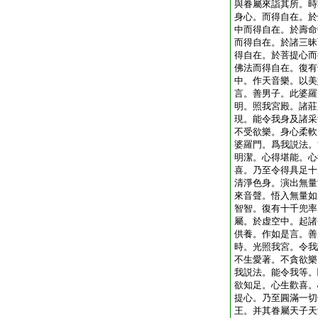
與眷屬來詣其所。時
身心。而得自在。於
中而得自在。於壽命
而得自在。於諸三昧
得自在。於菩提心而
佛法而得自在。復有
中。作天音樂。以美
言。善男子。此婆羅
明。照我宮殿。諸莊
現。能令我身及諸采
不受欲樂。身心柔軟
婆羅門。爲我説法。
明潔。心得堪能。心
喜。乃至令得具足十
清淨色身。演出無量
來音聲。悟入無量如
智智。復有十千兜率
屬。於虚空中。起諸
供養。作如是言。善
時。光照我宮。令我
不生愛著。不貪欲樂
我説法。能令我等。
欲知足。心生歡喜。
提心。乃至圓滿一切
王。并其眷屬天子天