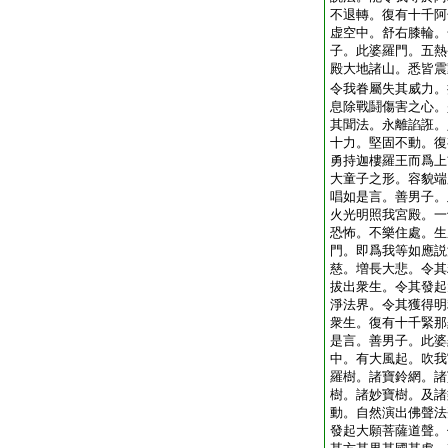
不退轉。復有十千阿
虚空中。舒右膝輪。
子。此婆羅門。五熱
殿大地諸山。悉皆震
令我眷屬失其威力。
息除戰鬪傷害之心。
其聞法。永離諂誑。
十力。堅固不動。復
勇持迦樓羅王而爲上
大童子之形。容貌端
唱如是言。善男子。
火光明照我宮殿。一
恐怖。不樂住處。生
門。即爲我等如應説
慈。増長大悲。令其
拔出衆生。令其發起
淨法界。令其獲得明
衆生。復有十千緊那
是言。善男子。此婆
中。有大風起。吹我
羅樹。諸寶鈴網。諸
樹。諸妙寶樹。及諸
動。自然演出佛聲法
發起大願菩薩道聲。