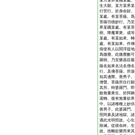
某方某界某國某處。
生大願。某方某界某
行苦行。於身命財。
某處。有某菩薩。爲
菩薩功徳妙行。乃至
界某國某處。有某菩
樹。降魔軍衆。成等
某處。有某如來。轉
處。有某如來。作佛
假使有人以閻浮提地
爲微塵。此微塵數可
羅樹。乃至樂器莊嚴
薩名如來名法名僧名
行。及佛菩薩。所遊
知其邊際。善男子。
僧聲。菩薩所住行願
其所。時婆羅門。即
餘無量衆生。於阿耨
退轉。復有無量欲界
中。以諸種種上妙供
善男子。此婆羅門。
照阿鼻及諸地獄。諸
遇此光明照故。心生
除滅。從彼命終。生
故。捨離欲樂而來其