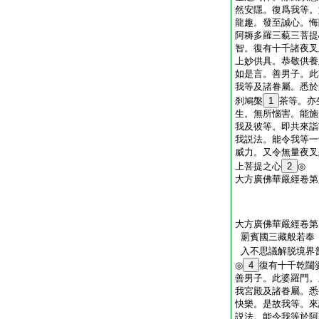
然安隱。復爲我等。
龍趣。發至誠心。悔
阿耨多羅三藐三菩提
智。復有十千諸夜叉
上妙供具。恭敬供養
如是言。善男子。此
我等及諸眷屬。悉於
刹鳩槃
1
茶等。亦
生。無所惱害。能施
我及彼等。即共來詣
我説法。能令我等一
威力。又令無量夜叉
上菩提之心
2
◎
大方廣佛華嚴經卷第
大方廣佛華嚴經卷第
罽賓國三藏般若奉
入不思議解脱境界
◎
4
復有十千乾闥
善男子。此婆羅門。
我宮殿及諸眷屬。悉
快樂。是故我等。來
説法。能令我等於阿