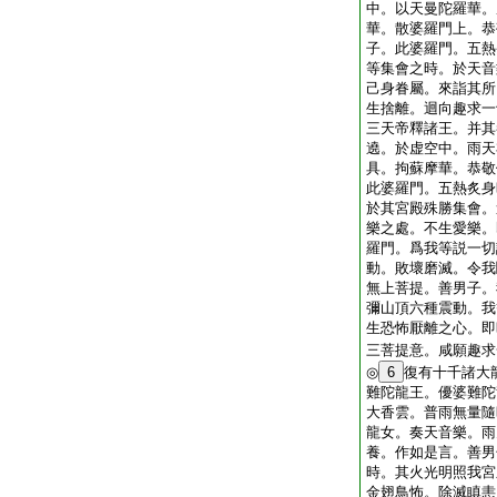
中。以天曼陀羅華。
華。散婆羅門上。恭
子。此婆羅門。五熱
等集會之時。於天音
己身眷屬。來詣其所
生捨離。迴向趣求一
三天帝釋諸王。并其
遶。於虚空中。雨天
具。拘蘇摩華。恭敬
此婆羅門。五熱炙身
於其宮殿殊勝集會。
樂之處。不生愛樂。
羅門。爲我等説一切
動。敗壞磨滅。令我
無上菩提。善男子。
彌山頂六種震動。我
生恐怖厭離之心。即
三菩提意。咸願趣求
◎
6
復有十千諸大
難陀龍王。優婆難陀
大香雲。普雨無量隨
龍女。奏天音樂。雨
養。作如是言。善男
時。其火光明照我宮
金翅鳥怖。除滅瞋恚