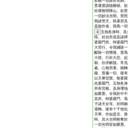
欲截一切諸邪見網。
普運度諸險難磧。欲
吹壞無明障山。欲普
一切妙法光明。普照
我諸梵天。執著邪見
是能作者。我爲一切
4
五熱炙身時。其
悟。於自所居及諸禪
婆羅門所。時婆羅門
大苦行。令我滅除一
斷除一切憍慢。普爲
大慈。行於大悲。起
願。欣求解脱。常見
處。心無所著。能轉
礙。普遍一切。復有
以天摩尼寶。散婆羅
此婆羅門。五熱炙身
所有宮殿。及身瓔珞
如聚墨。令我於中不
其所。時婆羅門。爲
子諸天女等。於阿耨
退轉。復有十千他化
天華。作如是言。善
時。其火光明映奪於
一切光明皆如聚墨。