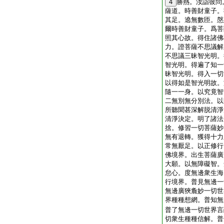
4
勝熱。汝詣彼問
薩道。時善財童子。
其足。遶無數匝。慇
爾時善財童子。爲菩
照其心故。得住諸佛
力。證菩薩不思議解
不思議三昧智光明。
智光明。得遍了知一
昧智光明。得入一切
以得如是智光明故。
隨一一身。以究竟智
二無別無分別法。以
所聽聞甚深解脱清淨
清淨決定。明了諸法
捨。修習一切菩薩妙
無有退轉。獲得十力
常無厭足。以正修行
佛境界。出生菩薩廣
大願。以無障礙智。
怠心。度無邊衆生海
行境界。普見無邊一
無邊廣狹麁妙一切世
界種種想網。普知無
普了無邊一切世界言
切衆生種種信解。普