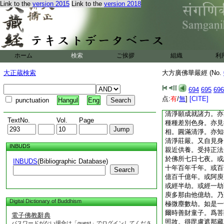
Link to the
version 2015
Link to the
version 2018
言。善男子。我得菩
白言。聖者。此解脱
伸右手。摩善財頂。
其身。普往十方百千
中。普詣十方百千佛
見彼佛刹及其衆會種
ホーム
検索
ご挨拶
組織
利
種相好光明熾盛。亦
所樂而演説法。一文
大正蔵検索
大方廣佛華嚴經 (No.
受諸佛法輪。各別記
第。無有雜亂。亦
694
695
696
欲。隨其根性。雨諸
点:
有
/
無
]
[CITE]
punctuation
Hangul
Eng
於往昔時。以種種解
清淨願成就諸力。亦
TextNo.
Vol.
Page
種種差別色身。亦見
相。圓滿清淨。亦知
清淨莊嚴。又自見身
INBUDS
親近供養。受持正法
於佛所七日七夜。或
INBUDS
(Bibliographic Database)
十年百年千年。或百
Search
億百千億年。或阿庾
或經半劫。或經一劫
庾多那由他億劫。乃
Digital Dictionary of Buddhism
極微塵數劫。如是一
爾時善財童子。爲菩
電子佛教辭典
照故。得毘盧遮那藏
パスワードがない場合は「guest」でログインしてくださ