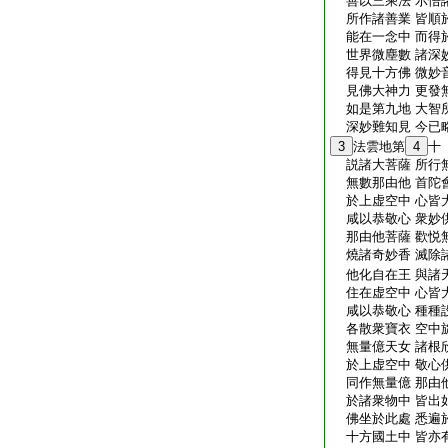
善以三乘法 示悟
所作諸善業 皆順
能在一念中 而得
世界微塵數 諸深
得見十方佛 微妙
見佛大神力 更發
如是第九地 大智
深妙難知見 今已
3
法雲地第
4
十
説諸大菩薩 所行
無數那由他 首陀
於上虚空中 心皆
咸以恭敬心 衆妙
那由他菩薩 歡悦
燒諸奇妙香 滅除
他化自在王 與諸
住在虚空中 心皆
咸以恭敬心 種種
各散衆寶衣 空中
無量億天女 諸根
於上虚空中 敬心
同作無量億 那由
於諸衆物中 皆出
佛坐於此處 悉遍
十方國土中 皆亦