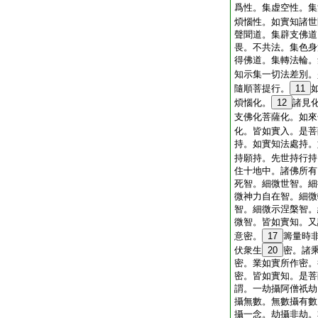
爲性。集虚空性。集
煩惱性。如實知諸世
聲聞道。集辟支佛道
畏。不共法。集色身
得佛道。集轉法輪。
知示集一切法差別。
隨順菩提行。
11
煩惱化。
12
諸見
支佛化菩薩化。如來
化。皆如實入。是菩
持。如實知法處持。
持願持。先世持行持
住十地中。諸佛所有
死智。細微世智。細
微神力自在智。細微
智。細微示涅槃智。
微智。皆如實知。又
意密。
17
籌量時
伏衆生
20
密。諸
密。業如實所作密。
密。皆如實知。是菩
謂。一劫攝阿僧祇劫
攝無數。無數攝有數
攝一念。劫攝非劫。