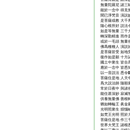
無量陀羅尼 諸三
能於一念中 得見
聞已淨梵音 演説
是菩薩或教 大千
隨心根所好 説法
如是等無量 三千
轉深勤精進 而作
或於一毛頭 無量
佛爲種種人 演説
是菩薩皆受 如地
復作如是願 十方
國土中衆生 皆合
應於一念中 皆悉
以一音説法 悉令
菩薩住是地 人天
爲大説法師 隨順
常於日夜中 與諸
能住甚深妙 寂滅
供養無量佛 善根
猶如轉輪王 眞金
光明照衆生 煩惱
如梵王光明 照於
菩薩住是地 作三
世界大梵王 諸根