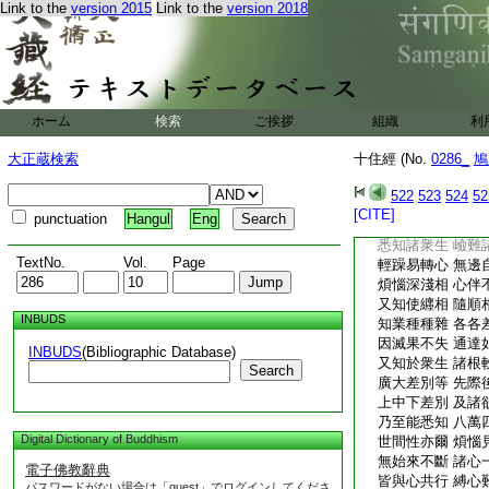
得微妙最上 三昧
Link to the
version 2015
Link to the
version 2018
廣大神通力 善入
智慧力決定 能觀
大願悲心淨 得入
順行此上地 持諸
即能通諸法 善不
ホーム
検索
ご挨拶
組織
利
是有漏無漏 世間
是
9
則可思議 
大正蔵検索
十住經 (No.
0286_
鳩
知法定
10
不定
思惟分別此 有爲
522
523
524
52
起知如是法 破諸
[CITE]
punctuation
Hangul
Eng
隨順是智心 則爲
悉知諸衆生 嶮難
TextNo.
Vol.
Page
輕躁易轉心 無邊
煩惱深淺相 心伴
又知使纒相 隨順
INBUDS
知業種種雜 各各
因滅果不失 通達
INBUDS
(Bibliographic Database)
又知於衆生 諸根
Search
廣大差別等 先際
上中下差別 及諸
乃至能悉知 八萬
Digital Dictionary of Buddhism
世間性亦爾 煩惱
無始來不斷 諸心
電子佛教辭典
皆與心共行 縛心
パスワードがない場合は「guest」でログインしてくださ