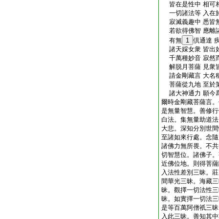
皆在是性中 相可
一切諸法等 入在
寂滅義趣中 悉皆
若欲得佛智 應離
有無
1
倶通達 
諸天婇女衆 皆出
千萬種妙音 寂然
解脱月菩薩 見衆
請金剛藏言 大名
菩薩從九地 至於
諸大神通力 願今
爾時金剛藏菩薩言。
是無量智慧。善修行
白法。集無量助道法
大悲。深知分別世間
至諸如來行處。念隨
諸佛力無所畏。不共
切智慧位。諸佛子。
近佛位地。則得菩薩
入法性差別三昧。莊
間華光三昧。海藏三
昧。觀擇一切法性三
昧。如實擇一切法三
是等百萬阿僧祇三昧
入此三昧。善知其中