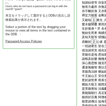
知諸結使等 但妄
い。
Users who do not have a password can log in with the
無有方處所 亦無
userID "guest".
亦不離於身 又亦
禪定力能遮 金剛
本文をドラッグして選択するとDDBの見出し語
検索結果が表示されます。
又能知
1
衆生 
愛水癡闇覆 業田
Select a portion of the text by dragging your
生於後身＊牙 名
mouse to view all terms in the text contained in
無始生死來 相續
the DDB. ・
及知天龍等 煩惱
Password Access Policies
若離於
2
心者 
一切諸衆生 皆在
或沒諸邪見 或在
菩薩住是地 悉知
諸根及欲樂 種種
深心善思惟 隨宜
通達無礙智 善以
菩薩爲法師 猶如
牛王如山王 安住
普於諸世界 雨美
猶如大龍王 能雨
是菩薩善知 法義
善能隨順行 具足
能得於百萬 阿僧
能受諸佛法 如海
菩薩得如是 諸深