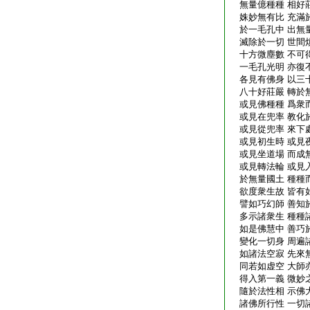
無量億種種 相好
姝妙無有比 充滿
於一毛孔中 出無
滅除於一切 世間
十方微塵數 不可
一毛孔光明 亦復
各見有佛身 以三
八十好莊嚴 轉於
或見佛種種 爲衆
或見在兜率 教化
或見從兜率 來下
或見初生時 或見
或見坐道場 而成
或見轉法輪 或見
於無量國土 種種
欲度衆生故 皆有
譬如巧幻師 善知
多示諸衆生 種種
如是佛慧中 善巧
變化一切身 周遍
如諸法空寂 先來
同若如虚空 大師
得入第一義 微妙
隨於法性相 示佛
諸佛所行性 一切