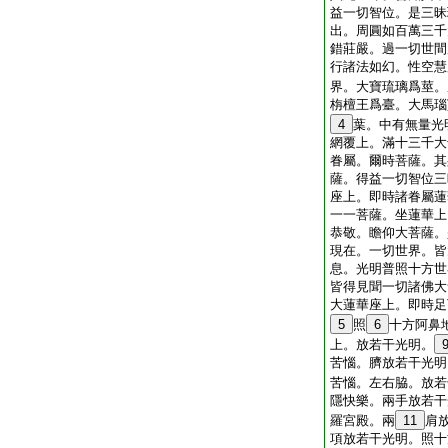
益一切智位。是三昧
出。周圓如百萬三千
錯莊嚴。過一切世間
行諸法如幻。性空慧
界。大寶琉璃爲莖。
栴檀王爲臺。大馬瑙
4
葉。中有無量光
網覆上。滿十三千大
眷屬。爾時菩薩。其
薩。得益一切智位三
座上。即時諸眷屬蓮
一一菩薩。坐蓮華上
恭敬。瞻仰大菩薩。
現在。一切世界。皆
息。光明普照十方世
皆得見聞一切諸佛大
大蓮華座上。即時足
5
照
6
十方阿鼻
上。放若干光明。
苦惱。臍放若干光明
苦惱。左右脇。放若
隱快樂。兩手放若干
羅宮殿。兩
11
肩
項放若干光明。照十