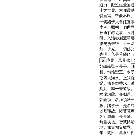
通力。勸進無量無邊
十方世界。六種震動
切魔宮。皆蔽不現。
一切諸佛大會莊嚴事
虚空。照明一切世界
神通莊嚴之事。入是
明。入諸眷屬蓮華菩
得先所未得十千三昧
如一佛光。一切佛光
光明。入是菩薩頂時
5
境界。爲具佛十
如轉輪聖王長子。
相。轉輪聖王。令子
取四大海水。上張羅
樂。執金鍾香水。灌
具足。轉十善道故。
薩摩訶薩。亦如是。
菩薩頂。名灌頂法王
數。諸佛子。是名諸
以是職故。諸菩薩摩
苦行難事。是菩薩。
無量功徳。智慧轉増
地。如實知集欲界。
集世間性。集衆生性