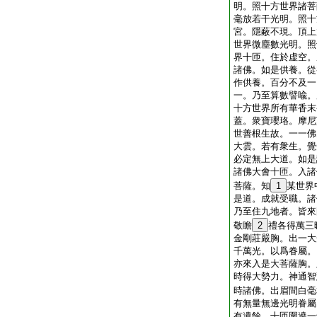
明。照十方世界諸菩
毫放若干光明。照十
宮。隱蔽不現。頂上
世界微塵數光明。照
界十匝。住於虚空。
諸佛。如是供養。從
作供養。百分不及一
一。乃至算數譬喩。
十方世界所有華香末
蓋。衆寶瓔珞。摩尼
世善根生故。一一佛
大雲。若有衆生。覺
必定無上大道。如是
諸佛大會十匝。入諸
菩薩。知
1
某世界
是道。成就受職。諸
乃至住九地者。皆來
敬瞻
2
禮各得萬三
金剛莊嚴胸。出一大
千萬光。以爲眷屬。
亦來入是大菩薩胸。
時得大勢力。神通智
時諸佛。出眉間白毫
有無量無邊光明眷屬
有遺餘。十匝圍遶一