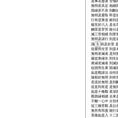
是事若盡者 苦惱
無明若具足 相續
因縁若不具 則斷
無明及愛取 即是
行有是業道 餘則
癡至於六入 是名
觸受是苦苦 餘分
滅三苦相續 則更
無明及諸行 則是
識
5
與及於受 
從愛而生苦 則是
無明若滅者 是則
癡從衆縁生 則生
衆縁若滅者 則滅
從因而生果 因滅
如是觀諸法 自性
隨順於無明 則有
若逆於無明 是則
從是則有是 是無
如是十種觀 甚深
觀因縁相續 去來
不離一心中 分別
從三種苦觀 及以
無所有而盡 能行
菩薩如是入 十二