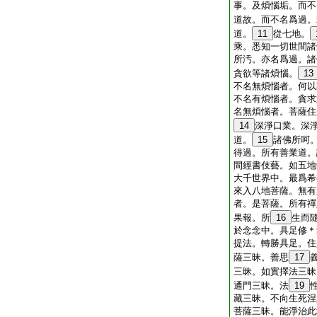
事。及煩惱垢。而不
道故。而不名爲過。
道。
11
從七地。
乘。悉知一切世間諸
所汚。亦名爲過。諸
貪欲等諸煩惱。
13
不名無煩惱者。何以
不名有煩惱者。貪求
名無煩惱者。菩薩住
14
深淨口業。深
道。
15
諸佛所呵
得過。所有善業道。
間經書伎藝。如五地
大千世界中。最爲希
來入八地菩薩。無有
者。是菩薩。所有禪
果報。所
16
生而
於念念中。具足修＊
提法。轉勝具足。住
薩三昧。善思
17
三昧。如實擇法三昧
通門三昧。法
19
藏三昧。不向生死涅
菩薩三昧。能淨治此