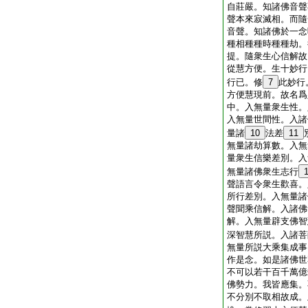
自莊嚴。知諸佛音聲
聲本來寂滅相。而隨
音聲。知諸佛於一念
種相種種時種種劫。
提。隨衆生心信解故
從慧方便。生十妙行
行已。修
7
此妙行
方便慧現前。故名爲
中。入無量衆生性。
入無量世間性。入諸
量諸
10
法差
11
無量諸劫算數。入無
量衆生信樂差別。入
無量諸佛衆生志行
聲語言令衆生歡喜。
所行差別。入無量諸
聲聞乘信解。入諸佛
解。入無量辟支佛智
深智慧所説。入諸菩
無量所説大乘集成事
作是念。如是諸佛世
不可以若干百千萬億
佛勢力。我皆應集。
不分別不取相故成。