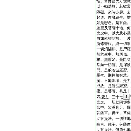
惟。常修習大方便慧
以不動法故。若欲常
障礙。來時亦起。去
起道。度脱衆生。離
如是想念。是菩薩。
羅蜜及菩薩十地。何
念念中。以大悲心爲
向如來智慧故。十波
所修善根。與一切衆
一切煩惱熱。是尸羅
切衆生中。無所傷。
根。無厭足。是毘梨
常向一切智。是禪波
門。是般若波羅蜜。
羅蜜。期轉勝智慧。
魔。不能沮壞。是力
成故。是智波羅蜜。
蜜。是菩薩。具足十
四攝法。三十七
1
言之。一切助阿耨多
念中。皆悉具足。爾
菩薩言。佛子。菩薩
助菩提法。一切諸地
薩言。佛子。菩薩摩
助菩提法。但第七地