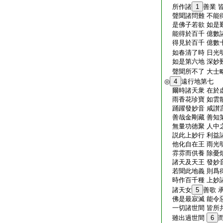
所作諸
1
善業 
聲聞諸問難 不能
是佛子若欲 如是
能得於百千 億數
得見於百千 億數
如春清了時 日光
如是第六地 深妙
聲聞所不了 大士
◎
4
遠行地第七
爾時諸天衆 在於
雨香花珍寶 如雲
踊躍發妙音 咸讃
善哉金剛藏 善知
無量功徳聚 人中
説此上妙行 利益
他化自在王 雨光
雰雰而供養 除憂
諸天及天王 發妙
若聞此地義 則爲
時作百千種 上妙
諸天女
5
善歌 
佛是最寂滅 能令
一切諸世間 皆所
雖出過世間
6