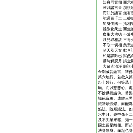
知身同實相 而示
雖以諸言音 演説
而知於語言 無有
能過百千土 上妙
知身佛國土 捨相
雖教化衆生 而無
廣集大功徳 不於
以見取相故 三毒
不取一切相 慈悲
諸天及天女 歡喜
如是讃歎已 默然
爾時解脱月 請金
大衆皆清淨 願説
金剛藏菩薩言。諸佛
第六地行。若欲入第
起十妙行。何等爲十
願。而以慈悲心。處
不捨供養諸佛。常樂
福徳資糧。遠離三界
滅諸煩惱焔。而能爲
焔法。隨順諸法。如
水中月。鏡中像不二
及不失業果報。知一
國土皆是離相。而起
法身無身。而起色身