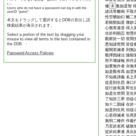
い。
修
4
集如是智 
Users who do not have a password can log in with the
諸法常離相 不取
userID "guest".
性空猶如幻 離二
本文をドラッグして選択するとDDBの見出し語
若能順如是 微妙
検索結果が表示されます。
心無有違逆 得入
住於利順忍 智慧
Select a portion of the text by dragging your
觀察於一切 世間
mouse to view all terms in the text contained in
the DDB. ・
悉知諸世間 皆從
癡闇若滅者 則無
Password Access Policies
觀擇因縁法 隨順
而不壞縁報 所作
如實無作者 亦無
如是觀有爲 如雲
不知眞諦義 名之
從是則生思 身口
從行故有識 即生
如是生世間 至生
了知於三界 但從
知十二因縁 在於
如是則生死 但從
心若得滅者 生死
無明二種作 作癡
乃至於老死 破散
從於此事邊 具出