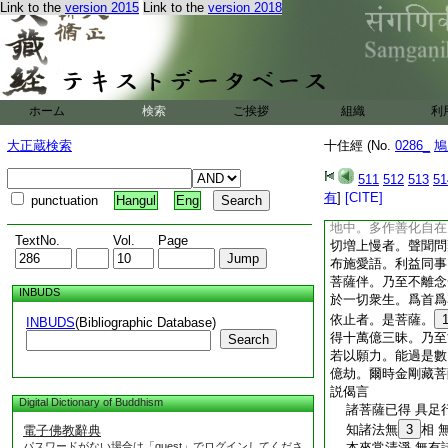
Link to the
version 2015
Link to the
version 2018
地中。得見數百數千
供養恭敬。尊重讃歎
近諸佛。於諸佛所。
光明故。如所説行。
諸佛法藏。乃至無量
妙明淨。諸佛子。譬
ホーム
検索
ご挨拶
組織
利
轉勝。菩薩住此現前
勝。明淨寂滅。餘地
大正蔵検索
十住經 (No.
0286_
鳩
明。能令衆生。身得
絶。菩薩摩訶薩。住
511
512
513
51
無量衆生煩惱之火。
有
]
[CITE]
punctuation
Hangul
Eng
佛子。是名諸菩薩摩
地中。多作善化自在
TextNo.
Vol.
Page
切増上慢者。聲聞問
布施愛語。利益同事
菩薩伴。乃至不離念
INBUDS
於一切衆生。爲首爲
依止者。是菩薩。
INBUDS
(Bibliographic Database)
得十萬億三昧。乃至
Search
若以願力。能過是數
億劫。爾時金剛藏菩
説偈言
Digital Dictionary of Buddhism
諸菩薩已得 具足
知諸法無
3
相 
電子佛教辭典
パスワードがない場合は「guest」でログインしてくださ
本來常清淨 無有