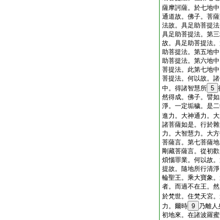
薩摩訶薩。於七地中
通道故。佛子。菩薩
法故。具足助菩提法
具足助菩提法。第三
故。具足助菩提法。
助菩提法。第五地中
助菩提法。第六地中
菩提法。此第七地中
菩提法。何以故。諸
中。得諸智慧所
5
然得成。佛子。譬如
淨。一定垢穢。是二
進力。大神通力。大
諸菩薩如是。行於雜
力。大智慧力。大方
菩薩言。第七菩薩地
剛藏菩薩言。從初歡
煩惱罪業。何以故。
提故。隨地所行清淨
輪聖王。乘大寶象。
者。而過不在王。然
於梵世。住梵天宮。
力。爾時
9
乃離人
初地來。在諸波羅蜜