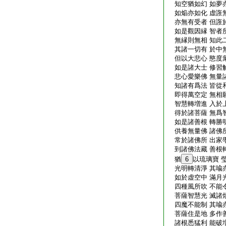
知空猶如幻 如夢
如焔亦如化 虚誑
亦無有受者 但誑
如是觀因縁 智者
無縁則無相 知此
其諸一切有 於中
但以大悲心 愍度
如是諸大士 修習
悲心愛樂佛 無量
知諸有爲法 皆從
即得萬空定 無相
智慧轉増進 入於
得於諸菩薩 無爲
如是諸善根 轉勝
供養無量佛 諸佛
常於諸佛所 出家
到諸佛法藏 善根
猶
6
以琉璃寶 
光明轉清淨 其喩
如於虚空中 滿月
四種風所吹 不能
菩薩智慧光 滅諸
四魔不能制 其喩
菩薩住是地 多作
諸根悉猛利 能破