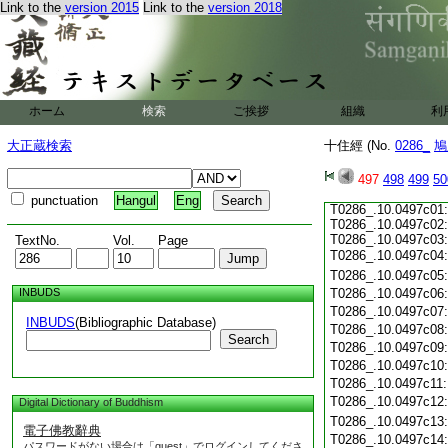
Link to the
version 2015
Link to the
version 2018
ホーム
検索
ご挨拶
組織
利
大正蔵検索
十住經 (No.
0286_
鳩
497
498
499
50
punctuation
Hangul
Eng
T0286_.10.0497c01:
T0286_.10.0497c02
T0286_.10.0497c03:
TextNo.
Vol.
Page
T0286_.10.0497c04
T0286_.10.0497c05
INBUDS
T0286_.10.0497c06
T0286_.10.0497c07
INBUDS
(Bibliographic Database)
T0286_.10.0497c08
Search
T0286_.10.0497c09
T0286_.10.0497c10
T0286_.10.0497c11
T0286_.10.0497c12
Digital Dictionary of Buddhism
T0286_.10.0497c13
電子佛教辭典
T0286_.10.0497c14
パスワードがない場合は「guest」でログインしてくださ