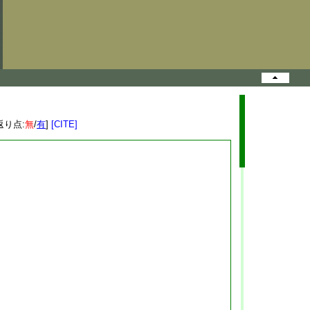
返り点:
無
/
有
]
[CITE]