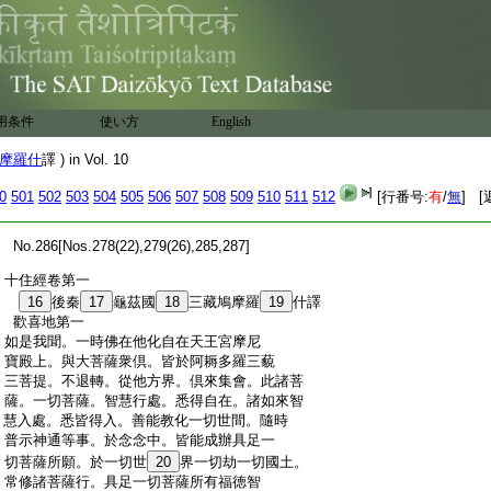
用条件
使い方
English
摩羅什
譯 ) in Vol. 10
0
501
502
503
504
505
506
507
508
509
510
511
512
[行番号:
有
/
無
] [
:
No.286[Nos.278(22),279(26),285,287]
:
十住經卷第一
:
16
後秦
17
龜茲國
18
三藏鳩摩羅
19
什譯
:
歡喜地第一
:
如是我聞。一時佛在他化自在天王宮摩尼
:
寶殿上。與大菩薩衆倶。皆於阿耨多羅三藐
:
三菩提。不退轉。從他方界。倶來集會。此諸菩
:
薩。一切菩薩。智慧行處。悉得自在。諸如來智
:
慧入處。悉皆得入。善能教化一切世間。隨時
:
普示神通等事。於念念中。皆能成辦具足一
:
切菩薩所願。於一切世
20
界一切劫一切國土。
:
常修諸菩薩行。具足一切菩薩所有福徳智