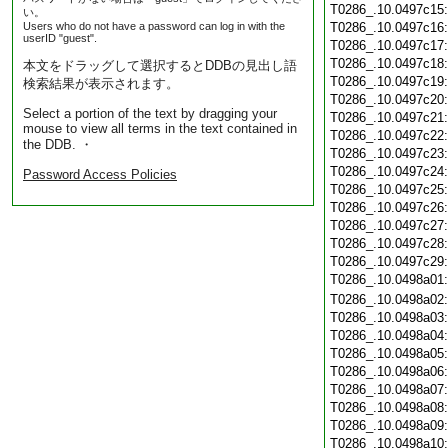
T0286_.10.0497c15
い。
Users who do not have a password can log in with the
T0286_.10.0497c16
userID "guest".
T0286_.10.0497c17
T0286_.10.0497c18
本文をドラッグして選択するとDDBの見出し語
T0286_.10.0497c19
検索結果が表示されます。
T0286_.10.0497c20
Select a portion of the text by dragging your
T0286_.10.0497c21
mouse to view all terms in the text contained in
T0286_.10.0497c22
the DDB. ・
T0286_.10.0497c23
T0286_.10.0497c24
Password Access Policies
T0286_.10.0497c25
T0286_.10.0497c26
T0286_.10.0497c27
T0286_.10.0497c28
T0286_.10.0497c29
T0286_.10.0498a01
T0286_.10.0498a02
T0286_.10.0498a03
T0286_.10.0498a04
T0286_.10.0498a05
T0286_.10.0498a06
T0286_.10.0498a07
T0286_.10.0498a08
T0286_.10.0498a09
T0286_.10.0498a10