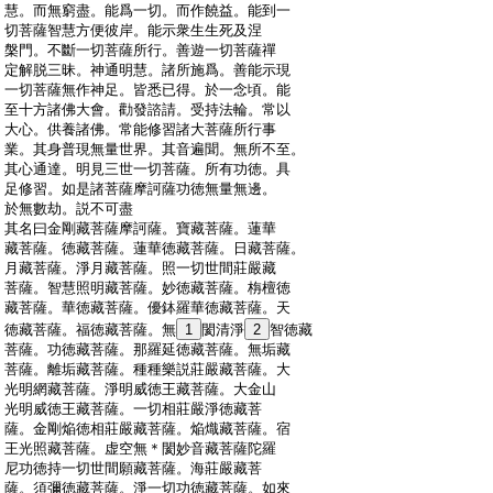
:
慧。而無窮盡。能爲一切。而作饒益。能到一
:
切菩薩智慧方便彼岸。能示衆生生死及涅
:
槃門。不斷一切菩薩所行。善遊一切菩薩禪
:
定解脱三昧。神通明慧。諸所施爲。善能示現
:
一切菩薩無作神足。皆悉已得。於一念頃。能
:
至十方諸佛大會。勸發諮請。受持法輪。常以
:
大心。供養諸佛。常能修習諸大菩薩所行事
:
業。其身普現無量世界。其音遍聞。無所不至。
:
其心通達。明見三世一切菩薩。所有功徳。具
:
足修習。如是諸菩薩摩訶薩功徳無量無邊。
:
於無數劫。説不可盡
:
其名曰金剛藏菩薩摩訶薩。寶藏菩薩。蓮華
:
藏菩薩。徳藏菩薩。蓮華徳藏菩薩。日藏菩薩。
:
月藏菩薩。淨月藏菩薩。照一切世間莊嚴藏
:
菩薩。智慧照明藏菩薩。妙徳藏菩薩。栴檀徳
:
藏菩薩。華徳藏菩薩。優鉢羅華徳藏菩薩。天
:
徳藏菩薩。福徳藏菩薩。無
1
閡清淨
2
智徳藏
:
菩薩。功徳藏菩薩。那羅延徳藏菩薩。無垢藏
:
菩薩。離垢藏菩薩。種種樂説莊嚴藏菩薩。大
:
光明網藏菩薩。淨明威徳王藏菩薩。大金山
:
光明威徳王藏菩薩。一切相莊嚴淨徳藏菩
:
薩。金剛焔徳相莊嚴藏菩薩。焔熾藏菩薩。宿
:
王光照藏菩薩。虚空無＊閡妙音藏菩薩陀羅
:
尼功徳持一切世間願藏菩薩。海莊嚴藏菩
:
薩。須彌徳藏菩薩。淨一切功徳藏菩薩。如來