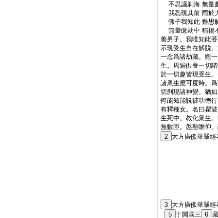
不思議刹海 無量
我悉現其前 雨於
佛子我知此 難思
無量億劫中 稱揚
善男子。我唯知此菩
示現受生自在解脱。
一念爲諸劫藏。觀一
生。周遍供養一切諸
於一切趣皆現受生。
諸衆生應可度時。爲
切刹現諸神變。猶如
何能知能説彼功徳行
有釋種女。名曰瞿波
生死中。教化衆生。
無數匝。慇懃瞻仰。
2
大方廣佛華嚴經
3
大方廣佛華嚴經
5
于闐國三
6