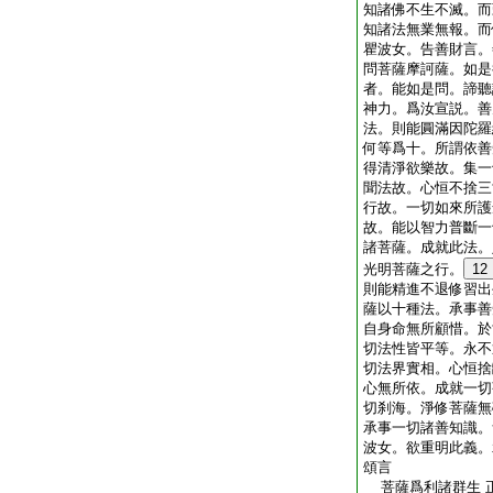
知諸佛不生不滅。而
知諸法無業無報。而
瞿波女。告善財言。
問菩薩摩訶薩。如是
者。能如是問。諦聽
神力。爲汝宣説。善
法。則能圓滿因陀羅
何等爲十。所謂依善
得清淨欲樂故。集一
聞法故。心恒不捨三
行故。一切如來所護
故。能以智力普斷一
諸菩薩。成就此法。
光明菩薩之行。
12
則能精進不退修習出
薩以十種法。承事善
自身命無所顧惜。於
切法性皆平等。永不
切法界實相。心恒捨
心無所依。成就一切
切刹海。淨修菩薩無
承事一切諸善知識。
波女。欲重明此義。
頌言
菩薩爲利諸群生 