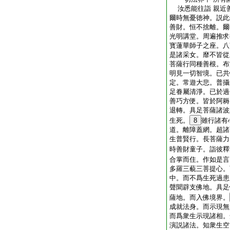
汝悉能往詣 親近善
爾時無憂徳神。説此
善財。恒不捨離。爾
光明講堂。周遍推求
寳蓮華師子之座。八
是諸采女。靡不皆從
菩薩行同種善根。布
明見一切智境。已共
定。常遊大悲。普攝
足眷屬清淨。已於過
善巧方便。皆於阿耨
退轉。具足菩薩諸波
生死。
8
雖行諸有
道。離障蓋網。超諸
生普賢行。長菩薩力
時善財童子。詣彼釋
合掌而住。作如是言
多羅三藐三菩提心。
中。而不爲生死過患
聲聞辟支佛地。具足
薩地。而入佛境界。
成就法身。而示現無
而爲衆生示現諸相。
演説諸法。知衆生空