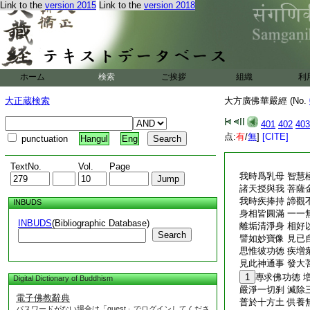
Link to the
version 2015
Link to the
version 2018
ホーム
検索
ご挨拶
組織
利
大正蔵検索
大方廣佛華嚴經 (No.
401
402
403
点:
有
/
無
]
[CITE]
punctuation
Hangul
Eng
TextNo.
Vol.
Page
我時爲乳母 智慧
諸天授與我 菩薩
我時疾捧持 諦觀
INBUDS
身相皆圓滿 一一
INBUDS
(Bibliographic Database)
離垢清淨身 相好
Search
譬如妙寶像 見已
思惟彼功徳 疾増
見此神通事 發大
1
專求佛功徳 
Digital Dictionary of Buddhism
嚴淨一切刹 滅除
電子佛教辭典
普於十方土 供養
パスワードがない場合は「guest」でログインしてくださ