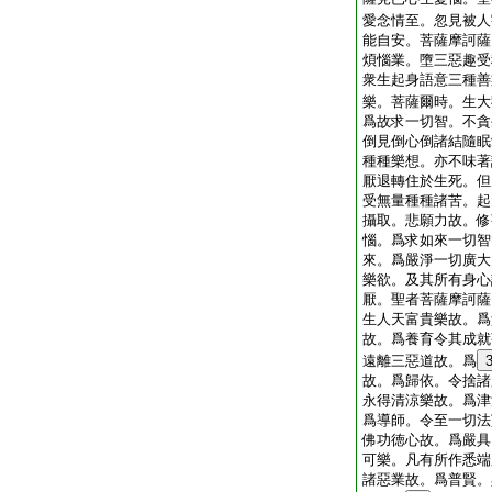
愛念情至。忽見被人
能自安。菩薩摩訶薩
煩惱業。墮三惡趣受
衆生起身語意三種善
樂。菩薩爾時。生大
爲故求一切智。不貪
倒見倒心倒諸結隨眠
種種樂想。亦不味著
厭退轉住於生死。但
受無量種種諸苦。起
攝取。悲願力故。修
惱。爲求如來一切智
來。爲嚴淨一切廣大
樂欲。及其所有身心
厭。聖者菩薩摩訶薩
生人天富貴樂故。爲
故。爲養育令其成就
遠離三惡道故。爲
故。爲歸依。令捨諸
永得清涼樂故。爲津
爲導師。令至一切法
佛功徳心故。爲嚴具
可樂。凡有所作悉端
諸惡業故。爲普賢。