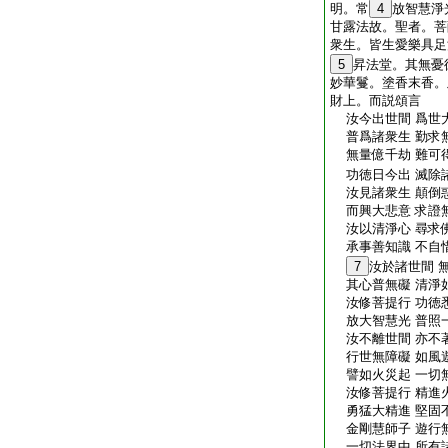
明。常
4
放智慧淨
甘露法故。聖者。菩
衆生。皆生愛樂具足
5
昇法堂。其無憂
妙華鬘。塗香末香。
財上。而説頌言
汝今出世間 爲世
普爲諸衆生 勤求
無量億千劫 難可
功徳日今出 滅除
汝見諸衆生 顛倒
而興大悲意 求證
汝以清淨心 尋求
承事善知識 不自
7
汝於諸世間 
其心普無礙 清淨
汝修菩提行 功徳
放大智慧光 普照
汝不離世間 亦不
行世無障礙 如風
譬如火災起 一切
汝修菩提行 精進
勇猛大精進 堅固
金剛慧師子 遊行
一切法界中 所有