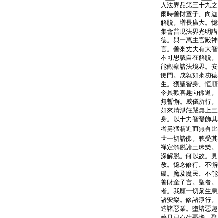
入法界品第三十九之
爾時善財童子。向迦
解脱。増長廣大。憶
集會普現法界光明講
徳。與一萬主宮殿神
言。善來丈夫有大智
不可思議自在解脱。
能觀察諸法境界。安
便門。成就如來功徳
生。獲聖智身。恒順
令其歡喜趣向佛道。
無暫懈。威儀所行。
如來清淨莊嚴無上三
身。以十力智瑩飾其
者勇猛精進而無有比
世一切諸佛。聽受其
禪定解脱諸三昧樂。
深解脱。何以故。見
教。憶念修行。不懈
礙。魔及魔民。不能
善財童子言。聖者。
者。我願一切衆生息
諸安樂。修諸淨行。
造諸惡業。墮諸惡趣
薩見已心生憂惱。聖