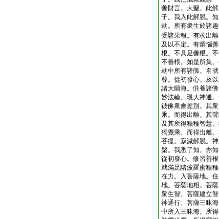
善財言。大聖。此解
子。我入此解脱。知
劫。所有衆生於諸趣
受諸果報。有求出離
及以不定。有煩惱善
根。不具足善根。不
不善根。如是所集。
劫中所有諸佛。名號
尊。從初發心。及以
諸大願海。供養諸佛
妙法輪。現大神通。
彼佛衆會差別。其衆
乘。而得出離。其聲
及其所得種種智慧。
獨覺乘。而得出離。
菩提。寂滅解脱。神
槃。我悉了知。亦知
從初發心。修習善根
就滿足諸波羅蜜種種
在力。入菩薩地。住
地。菩薩地相。菩薩
衆生智。菩薩建立智
神通行。菩薩三昧海
中所入三昧海。所得