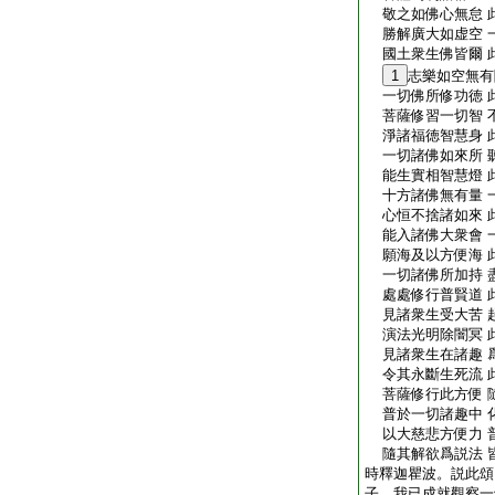
敬之如佛心無怠 
勝解廣大如虚空 
國土衆生佛皆爾 
1
志樂如空無有
一切佛所修功徳 
菩薩修習一切智 
淨諸福徳智慧身 
一切諸佛如來所 
能生實相智慧燈 
十方諸佛無有量 
心恒不捨諸如來 
能入諸佛大衆會 
願海及以方便海 
一切諸佛所加持 
處處修行普賢道 
見諸衆生受大苦 
演法光明除闇冥 
見諸衆生在諸趣 
令其永斷生死流 
菩薩修行此方便 
普於一切諸趣中 
以大慈悲方便力 
隨其解欲爲説法 皆
時釋迦瞿波。説此頌
子。我已成就觀察一