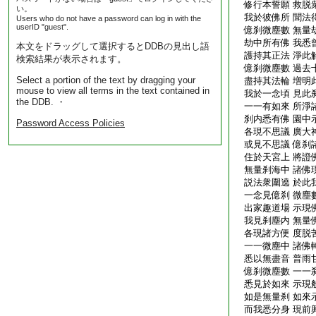
修行本誓願 救脱
い。
我於彼佛所 聞法
Users who do not have a password can log in with the
userID "guest".
億刹微塵數 無量
劫中所有佛 我悉
本文をドラッグして選択するとDDBの見出し語
護持其正法 淨此
検索結果が表示されます。
億刹微塵數 過去
Select a portion of the text by dragging your
盡持其法輪 増明
mouse to view all terms in the text contained in
我於一念頃 見此
the DDB. ・
一一有如來 所淨
刹内悉有佛 園中
Password Access Policies
各現不思議 廣大
或見不思議 億刹
住於天宮上 將證
無量刹海中 諸佛
説法衆圍遶 於此
一念見億刹 微塵
出家趣道場 示現
我見刹塵内 無量
各現諸方便 度脱
一一微塵中 諸佛
悉以無盡音 普雨
億刹微塵數 一一
悉見於如來 示現
如是無量刹 如來
而我悉分身 現前