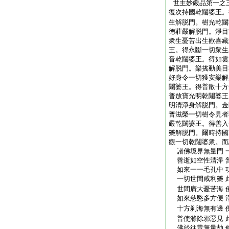
世主妙嚴品第一之
復次持國乾闥婆王。
生解脱門。樹光乾闥
徳莊嚴解脱門。淨目
衆生憂苦出生歡喜藏
王。得永斷一切衆生
音乾闥婆王。得如雲
解脱門。樂搖動美目
好身令一切獲安樂解
闥婆王。得普散十方
普放寶光明乾闥婆王
明清淨身解脱門。金
普滋榮一切樹令見者
嚴乾闥婆王。得善入
樂解脱門。爾時持國
觀一切乾闥婆衆。而
諸佛境界無量門 
善逝如空性清淨 
如來一一毛孔中 
一切世間咸利樂 
世間廣大憂苦海 
如來慈愍多方便 
十方刹海無有邊 
普使滌除邪惡見 
佛於往昔無量劫 