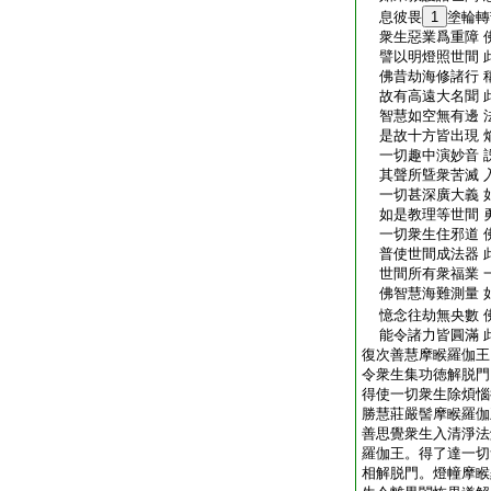
息彼畏
1
塗輪轉
衆生惡業爲重障 
譬以明燈照世間 
佛昔劫海修諸行 
故有高遠大名聞 
智慧如空無有邊 
是故十方皆出現 
一切趣中演妙音 
其聲所曁衆苦滅 
一切甚深廣大義 
如是教理等世間 
一切衆生住邪道 
普使世間成法器 
世間所有衆福業 
佛智慧海難測量 
憶念往劫無央數 
能令諸力皆圓滿 
復次善慧摩睺羅伽王
令衆生集功徳解脱門
得使一切衆生除煩惱
勝慧莊嚴髻摩睺羅伽
善思覺衆生入清淨法
羅伽王。得了達一切
相解脱門。燈幢摩睺