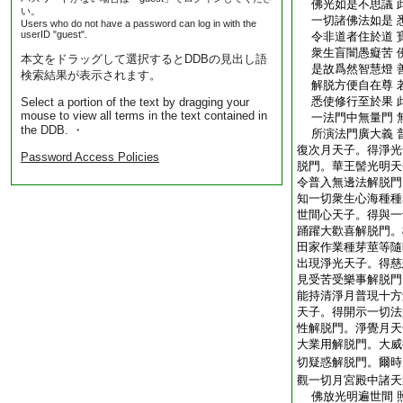
佛光如是不思議 
い。
一切諸佛法如是 
Users who do not have a password can log in with the
userID "guest".
令非道者住於道 
衆生盲闇愚癡苦 
本文をドラッグして選択するとDDBの見出し語
是故爲然智慧燈 
検索結果が表示されます。
解脱方便自在尊 
悉使修行至於果 
Select a portion of the text by dragging your
mouse to view all terms in the text contained in
一法門中無量門 
the DDB. ・
所演法門廣大義 
復次月天子。得淨光
Password Access Policies
脱門。華王髻光明天
令普入無邊法解脱門
知一切衆生心海種種
世間心天子。得與一
踊躍大歡喜解脱門。
田家作業種芽莖等隨
出現淨光天子。得慈
見受苦受樂事解脱門
能持清淨月普現十方
天子。得開示一切法
性解脱門。淨覺月天
大業用解脱門。大威
切疑惑解脱門。爾時
觀一切月宮殿中諸天
佛放光明遍世間 