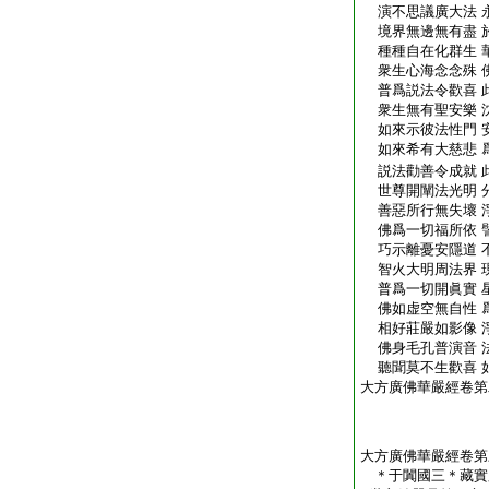
演不思議廣大法 
境界無邊無有盡 
種種自在化群生 
衆生心海念念殊 
普爲説法令歡喜 
衆生無有聖安樂 
如來示彼法性門 
如來希有大慈悲 
説法勸善令成就 
世尊開闡法光明 
善惡所行無失壞 
佛爲一切福所依 
巧示離憂安隱道 
智火大明周法界 
普爲一切開眞實 
佛如虚空無自性 
相好莊嚴如影像 
佛身毛孔普演音 
聽聞莫不生歡喜 
大方廣佛華嚴經卷第
大方廣佛華嚴經卷第
＊于闐國三＊藏實