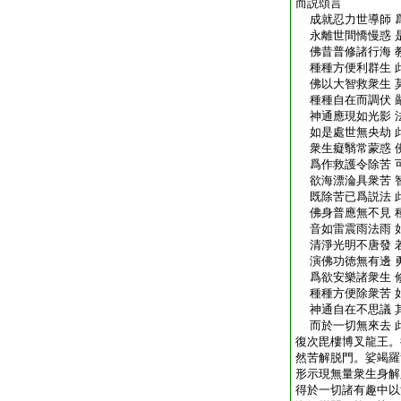
而説頌言
成就忍力世導師 
永離世間憍慢惑 
佛昔普修諸行海 
種種方便利群生 
佛以大智救衆生 
種種自在而調伏 
神通應現如光影 
如是處世無央劫 
衆生癡翳常蒙惑 
爲作救護令除苦 
欲海漂淪具衆苦 
既除苦已爲説法 
佛身普應無不見 
音如雷震雨法雨 
清淨光明不唐發 
演佛功徳無有邊 
爲欲安樂諸衆生 
種種方便除衆苦 
神通自在不思議 
而於一切無來去 
復次毘樓博叉龍王。
然苦解脱門。娑竭羅
形示現無量衆生身解
得於一切諸有趣中以