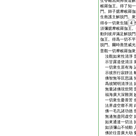
生令離黒闇怖畏道解
睺羅伽王。得了知一
門。師子臆摩睺羅伽
生救護主解脱門。衆
得令一切衆生隨
4
須彌臆摩睺羅伽王。
動到彼岸滿足解脱門
伽王。得爲一切不平
脱門。爾時善慧威光
普觀一切摩睺羅伽衆
汝觀如來性清淨 
示甘露道使清涼 
一切衆生居有海 
示彼所行寂靜法 
佛智無等叵思議 
爲彼闡明清淨法 
無量諸佛現世間 
福海廣大深難測 
一切衆生憂畏苦 
法界虚空靡不周 
佛一毛孔諸功徳 
無邊無盡同虚空 
如來通達一切法 
如須彌山不傾動 
佛於往昔廣大劫 