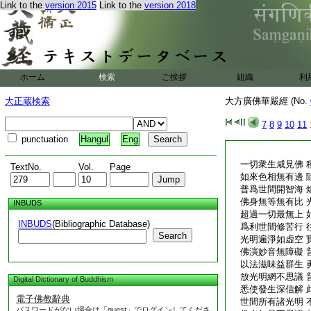
Link to the
version 2015
Link to the
version 2018
ホーム
検索
ご挨拶
組織
利
大正蔵検索
大方廣佛華嚴經 (No.
7
8
9
10
11
punctuation
Hangul
Eng
一切衆生咸見佛 
TextNo.
Vol.
Page
如來色相無有邊 
普爲世間開智海 
佛身無等無有比 
INBUDS
超過一切最無上 
INBUDS
(Bibliographic Database)
爲利世間修苦行 
Search
光明遍淨如虚空 
佛演妙音無障礙 
以法滋味益群生 
放光明網不思議 
Digital Dictionary of Buddhism
悉使發生深信解 
電子佛教辭典
世間所有諸光明 
パスワードがない場合は「guest」でログインしてくださ