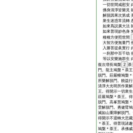
一切世間咸慰安 
佛身清淨皆樂見 
解脱因果次第成 
衆生迷惑常流轉 
如來爲説廣大法 
如來普現妙色身 
種種方便照世間
大智方便無量門 
入勝菩提眞實行 
一刹那中百千劫 
等以安樂施群生 
復次増長鳩槃
2
荼
門。龍主鳩槃＊荼王
脱門。莊嚴幢鳩槃＊
所樂解脱門。饒益行
清淨大光明所作業解
王。得開示一切衆生
莊嚴鳩槃＊荼王。得
脱門。高峯慧鳩槃＊
雲解脱門。勇健臂鳩
滅如山重障解脱門。
得開示不退轉大悲藏
＊荼王。得普現諸趣
鳩槃＊荼王。承佛威