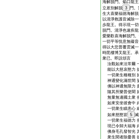
海解脱門。焔口龍王
立差別解脱
3
門。
生大喜樂福徳海解脱
以清淨救護音滅除一
歩龍王。得示現一切
脱門。清淨色速疾龍
愛樂歡喜海解脱門。
一切平等悦意無礙音
得以大悲普覆雲滅一
時毘樓博叉龍王。承
衆已。即説頌言
汝觀如來法常爾 
能以大慈哀愍力 
一切衆生種種別 
神通變化滿世間 
佛以神通無限力 
隨其所樂普使聞 
無量無邊國土衆 
如來安坐彼會中 
一切衆生瞋恚心 
如來慈愍皆
5
滅
一切衆生福徳力 
現已令歸大福海 
佛身毛孔發智光 
衆生聞者除憂畏 