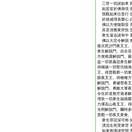
三世一切諸如來 
如是皆於佛身現 
我觀如來往昔行 
於彼咸増喜樂心 
佛以方便隨類音 
其音清雅衆所悦 
衆生逼迫諸有中 
佛以大悲令解脱 
復次毘沙門夜叉王。
衆生解脱門。自在音
方便救護解脱門。嚴
益一切甚羸惡衆生解
得稱揚一切聖功徳海
王。得普觀察一切衆
眼夜叉王。得種種方
解脱門。勇健臂夜叉
解脱門。勇敵大軍夜
令住於道無空過者解
増長一切衆生福徳聚
力壞高山夜叉王。得
光明解脱門。爾時多
普觀一切夜叉衆會。
衆生罪惡深可怖 
漂流生死受衆苦 
如來救護諸世間 