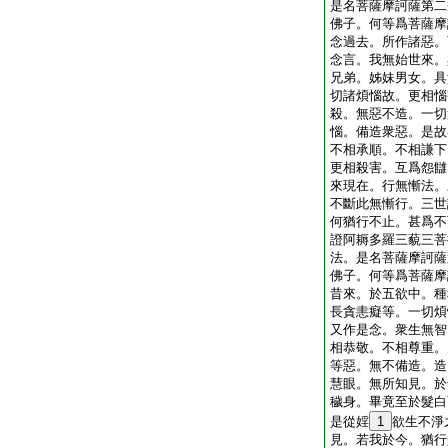
是名菩薩摩訶薩第二
佛子。何等爲菩薩摩
念過去。所作諸惡。
念言。我無始世來。
兄弟。姊妹男女。具
切諸煩惱故。更相惱
殺。無惡不造。一切
惱。備造衆惡。是故
不相承順。不相謙下
更相殺害。互爲怨讎
來現在。行無慚法。
不斷此無慚行。三世
何猶行不止。甚爲不
證阿耨多羅三藐三菩
法。是名菩薩摩訶薩
佛子。何等爲菩薩摩
昔來。於五欲中。種
長貪恚癡等。一切煩
又作是念。衆生無智
相恭敬。不相尊重。
等惡。無不備造。造
慧眼。無所知見。於
穢身。畢竟至於髮白
是從婬
1
欲生不淨
見。若我於今。猶行