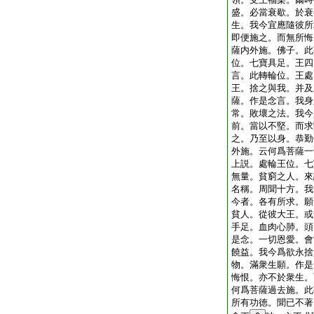
盛。必當衰歇。於衰
生。我今宜應隨彼所
即便施之。而無所悔
薩内外施。佛子。此
位。七寶具足。王四
言。此轉輪位。王處
王。捨之與我。并及
薩。作是念言。我身
常。敗壞之法。我今
前。當以不堅。而求
之。乃至以身。恭勤
外施。云何爲菩薩一
上説。處輪王位。七
無量。貧窮之人。來
名稱。周聞十方。我
今者。各有所求。願
貧人。從彼大王。或
手足。血肉心肺。頭
是念。一切恩愛。會
饒益。我今爲欲永捨
物。滿衆生願。作是
悔恨。亦不於衆生。
何爲菩薩過去施。此
所有功徳。聞已不著