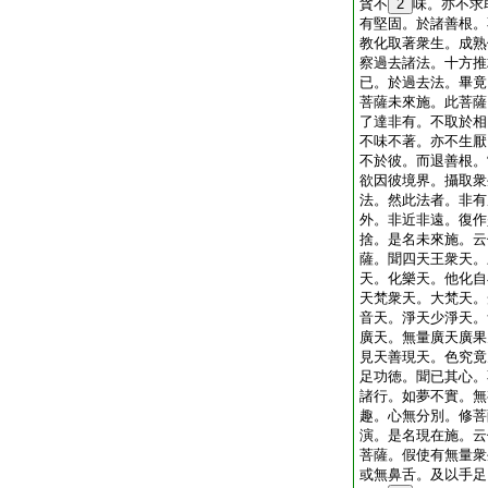
貪不
2
味。亦不求
有堅固。於諸善根。
教化取著衆生。成熟
察過去諸法。十方推
已。於過去法。畢竟
菩薩未來施。此菩薩
了達非有。不取於相
不味不著。亦不生厭
不於彼。而退善根。
欲因彼境界。攝取衆
法。然此法者。非有
外。非近非遠。復作
捨。是名未來施。云
薩。聞四天王衆天。
天。化樂天。他化自
天梵衆天。大梵天。
音天。淨天少淨天。
廣天。無量廣天廣果
見天善現天。色究竟
足功徳。聞已其心。
諸行。如夢不實。無
趣。心無分別。修菩
演。是名現在施。云
菩薩。假使有無量衆
或無鼻舌。及以手足