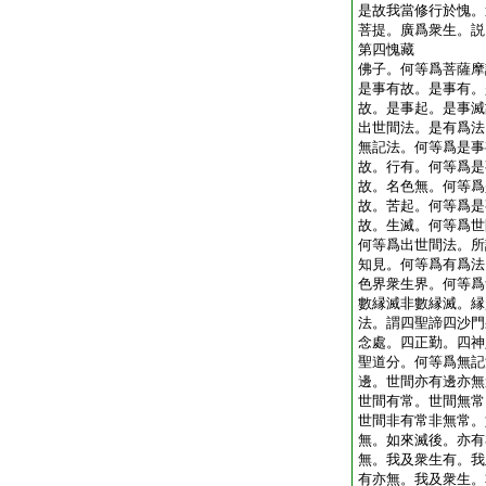
是故我當修行於愧。
菩提。廣爲衆生。説
第四愧藏
佛子。何等爲菩薩摩
是事有故。是事有。
故。是事起。是事滅
出世間法。是有爲法
無記法。何等爲是事
故。行有。何等爲是
故。名色無。何等爲
故。苦起。何等爲是
故。生滅。何等爲世
何等爲出世間法。所
知見。何等爲有爲法
色界衆生界。何等爲
數縁滅非數縁滅。縁
法。謂四聖諦四沙門
念處。四正勤。四神
聖道分。何等爲無記
邊。世間亦有邊亦無
世間有常。世間無常
世間非有常非無常。
無。如來滅後。亦有
無。我及衆生有。我
有亦無。我及衆生。