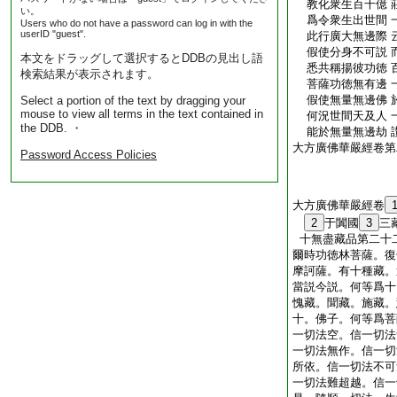
教化衆生百千億 
い。
爲令衆生出世間 
Users who do not have a password can log in with the
userID "guest".
此行廣大無邊際 
假使分身不可説 
本文をドラッグして選択するとDDBの見出し語
悉共稱揚彼功徳 
検索結果が表示されます。
菩薩功徳無有邊 
假使無量無邊佛 
Select a portion of the text by dragging your
mouse to view all terms in the text contained in
何況世間天及人 
the DDB. ・
能於無量無邊劫 
大方廣佛華嚴經卷第
Password Access Policies
大方廣佛華嚴經卷
2
于闐國
3
三
十無盡藏品第二十
爾時功徳林菩薩。復
摩訶薩。有十種藏。
當説今説。何等爲十
愧藏。聞藏。施藏。
十。佛子。何等爲菩
一切法空。信一切法
一切法無作。信一切
所依。信一切法不可
一切法難超越。信一