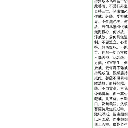
持淨戒本爲利益一切
此菩薩。不受行外道
奉持三世。諸佛如來
住戒此菩薩。受持戒
界。不住無色界。何
故。云何爲無悔恨戒
無悔恨心。何以故。
淨戒故。云何爲無違
制。不更造立。心常
持。無所毀犯。不以
苦。但願一切心常歡
不惱害戒。此菩薩。
方藥。惱害衆生。但
於戒。云何爲不雜戒
持雜戒但。觀縁起持
戒此。菩薩不現異相
離法故。而持於戒。
薩。不自貢高。言我
令他愧恥。但一其心
犯戒。此菩薩。永斷
口。及無義語。貪瞋
菩薩持此無犯戒時。
毀犯淨戒。皆由顛倒
以何因縁。而生顛倒
無上菩提。廣爲衆生