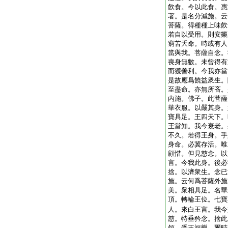
飮食。今以此食。惠
著。是名分減施。云
菩薩。得種種上味飮
若自以受用。則安樂
窮苦夭命。時或有人
當與我。菩薩自念。
喪身無數。未曾得有
而獲善利。今我亦當
是故應爲饒益衆生。
至盡命。亦無所吝。
内施。佛子。此菩薩
華衣服。以嚴其身。
寶具足。王四天下。
王當知。我今衰老。
不久。若得王身。手
身命。必冀存活。唯
顧惜。但見慈念。以
言。今我此身。後必
捨。以濟衆生。念已
施。云何爲菩薩外施
美。衆相具足。名華
頂。轉輪王位。七寶
人。來白王言。我今
慈。特垂矜念。捨此
領。受王福樂。爾時