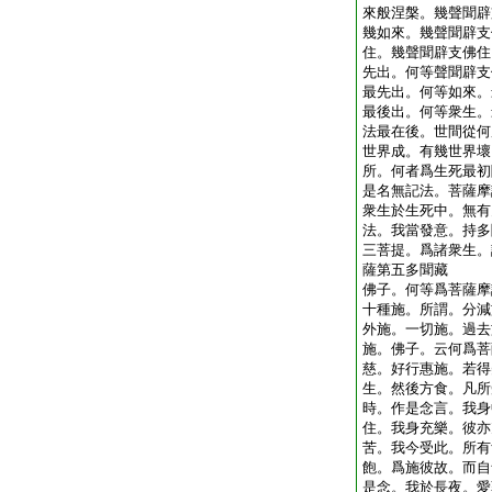
來般涅槃。幾聲聞辟
幾如來。幾聲聞辟支
住。幾聲聞辟支佛住
先出。何等聲聞辟支
最先出。何等如來。
最後出。何等衆生。
法最在後。世間從何
世界成。有幾世界壞
所。何者爲生死最初
是名無記法。菩薩摩
衆生於生死中。無有
法。我當發意。持多
三菩提。爲諸衆生。
薩第五多聞藏
佛子。何等爲菩薩摩
十種施。所謂。分減
外施。一切施。過去
施。佛子。云何爲菩
慈。好行惠施。若得
生。然後方食。凡所
時。作是念言。我身
住。我身充樂。彼亦
苦。我今受此。所有
飽。爲施彼故。而自
是念。我於長夜。愛