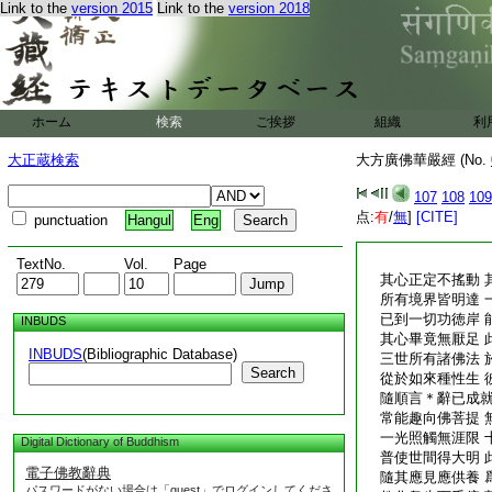
Link to the
version 2015
Link to the
version 2018
ホーム
検索
ご挨拶
組織
利
大正蔵検索
大方廣佛華嚴經 (No.
107
108
109
点:
有
/
無
]
[CITE]
punctuation
Hangul
Eng
TextNo.
Vol.
Page
其心正定不搖動 
所有境界皆明達 
已到一切功徳岸 
INBUDS
其心畢竟無厭足 
INBUDS
(Bibliographic Database)
三世所有諸佛法 
Search
從於如來種性生 
隨順言＊辭已成就
常能趣向佛菩提 
一光照觸無涯限 
Digital Dictionary of Buddhism
普使世間得大明 
電子佛教辭典
隨其應見應供養 
パスワードがない場合は「guest」でログインしてくださ