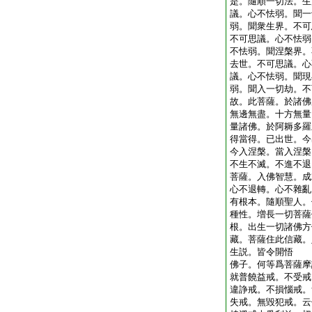
是。隨順一切法。生
議。心不怯弱。聞一
弱。聞衆生界。不可
不可思議。心不怯弱
不怯弱。聞涅槃界。
去世。不可思議。心
議。心不怯弱。聞現
弱。聞入一切劫。不
故。此菩薩。於諸佛
無邊無盡。十方無量
量諸佛。於阿耨多羅
得當得。已出世。今
今入涅槃。當入涅槃
不生不滅。不進不退
菩薩。入佛智慧。成
心不退轉。心不雜亂
有根本。隨順聖人。
種性。増長一切菩薩
根。出生一切諸佛方
藏。菩薩住此信藏。
生説。皆令開悟
佛子。何等爲菩薩摩
就普饒益戒。不受戒
違諍戒。不損惱戒。
失戒。無毀犯戒。云