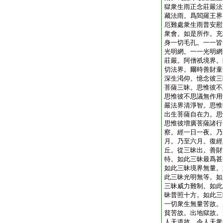
獄衆生雨正念莊嚴法
藏法雨。爲閻羅王界
厄難處衆生雨普安慰
衆會。如是所作。充
身一切毛孔。一一皆
光明網。一一光明網
莊嚴。阿僧祇境界。
切法界。爾時善財童
深生渇仰。憶念彼三
菩薩三昧。思惟彼不
思惟彼不思議無作用
嚴法界清淨智。思惟
出生菩薩自在力。思
思惟彼増廣菩薩諸行
察。經一日一夜。乃
月。乃至六月。復經
丘。從三昧出。善財
特。如此三昧最爲甚
如此三昧境界無量。
此三昧光明無等。如
三昧威力難制。如此
昧普照十方。如此三
一切衆生無量苦故。
貧苦故。出地獄故。
人天道故。令人天衆