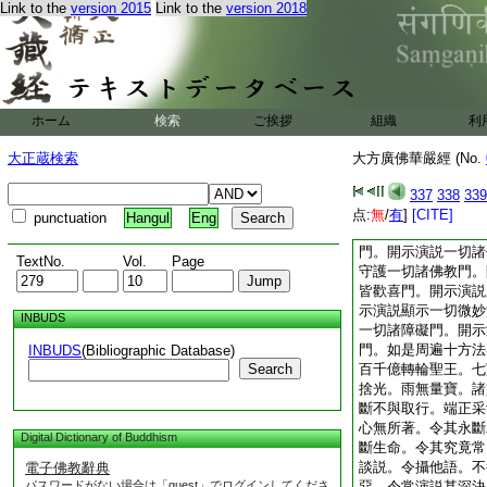
Link to the
version 2015
Link to the
version 2018
執金剛神。守護諸佛
切世間。有怖畏者。
除差。有苦惱者。令
厭悔。有災横者。令
生。皆悉令其捨生死
無數百千億緊那羅王
ホーム
検索
ご挨拶
組織
利
前後圍遶。又出無數
無數乾闥婆女。前後
大正蔵検索
大方廣佛華嚴經 (No.
樂。歌詠讃歎諸法實
歌詠讃歎發菩提心。
337
338
339
詠讃歎一切諸佛成正
点:
無
/
有
]
[CITE]
punctuation
Hangul
Eng
諸佛轉法輪門。歌詠
門。開示演説一切諸
TextNo.
Vol.
Page
守護一切諸佛教門。
皆歡喜門。開示演説
示演説顯示一切微妙
INBUDS
一切諸障礙門。開示
門。如是周遍十方法
INBUDS
(Bibliographic Database)
Search
百千億轉輪聖王。七
捨光。雨無量寶。諸
斷不與取行。端正采
心無所著。令其永斷
Digital Dictionary of Buddhism
斷生命。令其究竟常
談説。令攝他語。不
電子佛教辭典
パスワードがない場合は「guest」でログインしてくださ
惡。令常演説甚深決