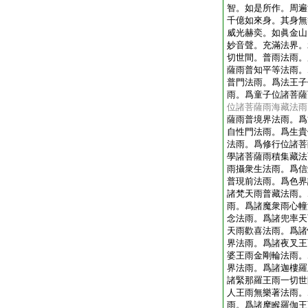
智。如是所作。周遍
千億如來身。其身無
威光赫奕。如眞金山
妙音聲。充滿法界。
切世間。普雨法雨。
薩雨普知平等法雨。
普門法雨。爲法王子
雨。爲童子位諸菩薩
位諸菩薩雨海藏法雨
薩雨普境界法雨。爲
自性門法雨。爲生貴
法雨。爲修行位諸菩
學諸菩薩雨積集藏法
雨攝衆生法雨。爲信
普現前法雨。爲色界
諸梵天雨普藏法雨。
雨。爲諸魔衆雨心幢
念法雨。爲諸兜率天
天雨歡喜法雨。爲諸
界法雨。爲諸夜叉王
婆王雨金剛輪法雨。
界法雨。爲諸迦樓羅
諸緊那羅王雨一切世
人王雨無樂著法雨。
雨。爲諸摩睺羅伽王