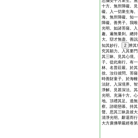
悲攝受十方衆生。無
十方。無所障礙。見
礙。入一切衆生海。
海。無所障礙。知一
障礙。善男子。我唯
光明。如諸菩薩。入
趣。遍無量刹。總持
大。辯才無盡。善説
知其妙行。
2
辨其
究其願力。入其要門
其三昧。見其心境。
子。從此南行。有一
林。名普莊嚴。於其
捨。汝往彼問。菩薩
時善財童子。於海幢
法財。入深境界。智
淨解。見甚深法。其
光明。充滿十方。心
地。頂禮其足。遶無
察。諮嗟戀慕。持其
聲。思其三昧及彼大
清淨光明。辭退而行
大方廣佛華嚴經卷第