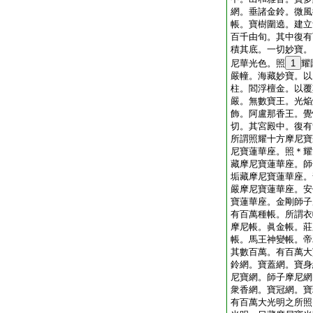
網。垂諸金鈴。微風
帳。寶樹圍遶。建立
百千由旬。其中復有
積其底。一切妙寶。
尼華光色。照
1
耀
嚴幢。海藏妙寶。以
柱。閻浮檀金。以覆
嚴。無數寶王。光焔
飾。阿盧那香王。覺
切。其宮殿中。復有
所謂照耀十方摩尼寶
尼寶蓮華座。照＊耀
藏摩尼寶蓮華座。師
垢藏摩尼寶蓮華座。
嚴摩尼寶蓮華座。安
寶蓮華座。金剛師子
有百萬種帳。所謂衣
摩尼帳。眞金帳。莊
帳。馬王神變帳。帝
其數百萬。有百萬大
鈴網。寶蓋網。寶身
尼寶網。師子摩尼網
衆香網。寶冠網。寶
有百萬大光明之所照