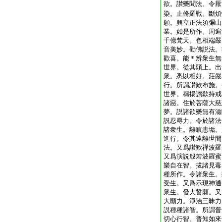
欲。讃樂聞法。令厭
染。止脩羅戰。斷煩
願。興立正法須彌山
業。如是所作。周遍
千億梵天。色相端嚴
音美妙。勸佛説法。
歡喜。能＊辨衆生無
世界。從其頭上。出
衆。悉以相好。莊嚴
行。所謂讃歎布施。
世界。稱揚讃歎持戒
諸惡。住於菩薩大慈
夢。説諸欲樂無有滋
説忍辱力。令於諸法
諸衆生。離瞋恚垢。
進行。令其遠離世間
法。又爲讃歎禪波羅
又爲演説般若波羅蜜
樂自在智。拔諸見毒
種所作。令諸衆生。
受生。又爲示現神通
衆生。發大誓願。又
大願力。淨治三昧力
説種種諸智。所謂普
切心行智。普知如來