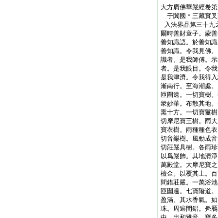
大方廣佛華嚴經卷第
于闐國＊三藏實叉
入法界品第三十九
爾時善財童子。蒙善
善知識語。於善知識
善知識。令我見佛。
識者。是我師傅。示
者。是我眼目。令我
是我津濟。令我得入
漸南行。至海潮處。
匝圍遶。一切寶樹。
衆妙華。布散其地。
熏十方。一切寶鬘樹
切摩尼寶王樹。雨大
寶衣樹。雨種種色衣
切音樂樹。風動成音
切莊嚴具樹。各雨珍
以爲嚴飾。其地清淨
萬殿堂。大摩尼寶之
檀金。以覆其上。百
間錯莊嚴。一萬浴池
匝圍遶。七寶階道。
盈滿。其水香氣。如
珠。周遍間錯。鳧鴈
中。出和雅音。寶多