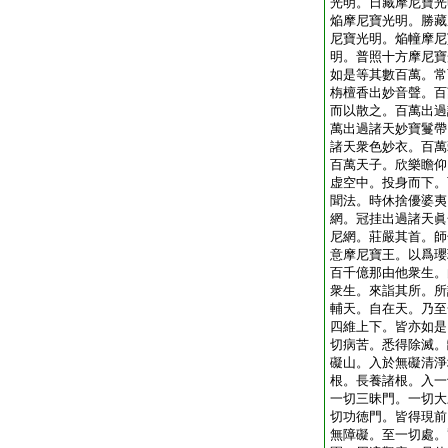
光明。日藏摩尼寶光
焔摩尼寶光明。勝藏
尼寶光明。焔幢摩尼
明。普照十方摩尼寶
如是等其數百萬。常
栴檀香出妙音聲。百
而以散之。百萬出過
萬出過諸天妙寶鬘帶
諸天衆色妙衣。百萬
百萬天子。欣樂瞻仰
虚空中。投身而下。
聞法。時休捨優婆夷
網。冠挂出過諸天眞
尼網。莊嚴其首。師
意摩尼寶王。以爲瓔
百千億那由他衆生。
衆生。來詣其所。所
輔天。自在天。乃至
四維上下。皆亦如是
切病苦。悉得除滅。
礙山。入於無礙清淨
根。長養諸根。入一
一切三昧門。一切大
切功徳門。皆得現前
無障礙。至一切處。