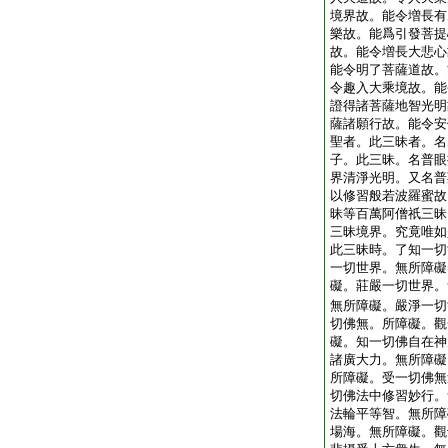
境界故。能令増長有
樂故。能爲引發菩提
故。能令増長大悲心
能令明了菩薩道故。
令趣入大乘境故。能
證得諸菩薩地智光明
薩諸願行故。能令安
聖者。此三昧者。名
子。此三昧。名普眼
界清淨光明。又名普
以修習般若波羅蜜故
昧等百萬阿僧祇三昧
三昧境界。究竟唯如
此三昧時。了知一切
一切世界。無所障礙
礙。莊嚴一切世界。
無所障礙。嚴淨一切
切佛無。所障礙。觀
礙。知一切佛自在神
諸廣大力。無所障礙
所障礙。受一切佛無
切佛法中修習妙行。
法輪平等智。無所障
場海。無所障礙。觀