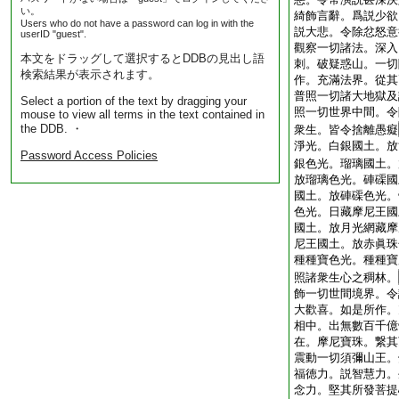
い。
綺飾言辭。爲説少欲
Users who do not have a password can log in with the
説大悲。令除忿怒意
userID "guest".
觀察一切諸法。深入
本文をドラッグして選択するとDDBの見出し語
刺。破疑惑山。一切
検索結果が表示されます。
作。充滿法界。從其
普照一切諸大地獄及
Select a portion of the text by dragging your
照一切世界中間。令
mouse to view all terms in the text contained in
the DDB. ・
衆生。皆令捨離愚癡
淨光。白銀國土。放
Password Access Policies
銀色光。瑠璃國土。
放瑠璃色光。硨磲國
國土。放硨磲色光。
色光。日藏摩尼王國
國土。放月光網藏摩
尼王國土。放赤眞珠
種種寶色光。種種寶
照諸衆生心之稠林。
飾一切世間境界。令
大歡喜。如是所作。
相中。出無數百千億
在。摩尼寶珠。繋其
震動一切須彌山王。
福徳力。説智慧力。
念力。堅其所發菩提