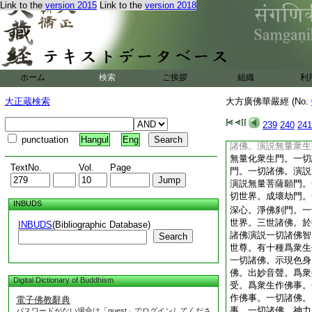
Link to the
version 2015
Link to the
version 2018
者。無盡智海法。是
十種常法。何等爲十
切諸波羅蜜。一切諸
一切諸佛。常具大悲
切諸佛。常轉法輪。
正覺。一切諸佛。常
ホーム
検索
ご挨拶
組織
利
佛。心常正念不二之
常示入於無餘涅槃。
大正蔵検索
大方廣佛華嚴經 (No.
爲十。佛子。諸佛世
法門。何等爲十。所
239
240
241
生界門。一切諸佛。
punctuation
Hangul
Eng
諸佛。演説無量衆生
無量化衆生門。一切
TextNo.
Vol.
Page
門。一切諸佛。演説
演説無量菩薩願門。
切世界。成壞劫門。
INBUDS
深心。淨佛刹門。一
世界。三世諸佛。於
INBUDS
(Bibliographic Database)
諸佛演説一切諸佛智
Search
世尊。有十種爲衆生
一切諸佛。示現色身
佛。出妙音聲。爲衆
Digital Dictionary of Buddhism
受。爲衆生作佛事。
作佛事。一切諸佛。
電子佛教辭典
事。一切諸佛。神力
パスワードがない場合は「guest」でログインしてくださ