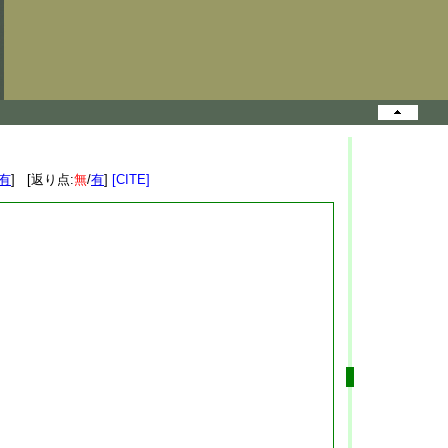
有
] [返り点:
無
/
有
]
[CITE]