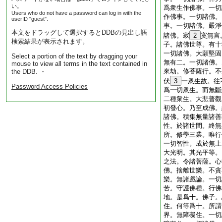
い。
爲衆生作佛事。一切
Users who do not have a password can log in with the
作佛事。一切諸佛。
userID "guest".
事。一切諸佛。嚴淨
本文をドラッグして選択するとDDBの見出し語
諸佛。寂
2
寞無言
検索結果が表示されます。
子。諸佛世尊。有十
一切諸佛。大願堅固
Select a portion of the text by dragging your
無有二。一切諸佛。
mouse to view all terms in the text contained in
來劫。修菩薩行。不
the DDB. ・
伏
3
一衆生故。往
Password Access Policies
爲一切衆生。而無斷
二種衆生。大悲普觀
初發心。乃至成佛。
諸佛。積集無量諸善
性。於諸世間。終無
所。修學三業。唯行
一切智性。成於無上
大光明。其光平等。
之法。令諸菩薩。心
佛。捨離世樂。不貪
樂。無諸戲論。一切
苦。守護佛種。行佛
地。是爲十。佛子。
住。何等爲十。所謂
界。無障礙住。一切