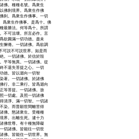
諸佛。種種名號。爲衆生
以佛刹境界。爲衆生作佛
佛刹。爲衆生作佛事。一切
。爲衆生作佛事。是爲十。佛
種最勝法。何等爲十。所謂
。不可沮壞。所言必作。言
爲欲圓滿一切功徳。盡未
生懈倦。一切諸佛。爲欲調
不可説不可説世界。如是而
絶。一切諸佛。於信於毀
。平等無異。一切諸佛。從
終不退失菩提之心。一切
功徳。皆以迴向一切智
染著。一切諸佛。於諸佛
佛行。非二乘行。皆爲迴向
正等菩提。一切諸佛。放
照一切處。及照一切諸佛
得清淨。滿一切智。一切諸
不染。而普願世間離苦得
諸佛。愍諸衆生。受種種
境界。出離生死。逮十力
諸佛世尊。有十種無障礙
一切諸佛。皆能往一切世
諸佛。皆能住一切世界。無