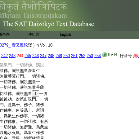
爲十。佛子。諸佛世尊。有
。所謂一切諸佛。常行一
佛。於一切法。常離迷惑。
。一切諸佛。常有十力。一
一切諸佛。常爲衆生。示成
樂調伏一切衆生。一切諸
用条件
使い方
English
法。一切諸佛。化衆生已。
諸佛境界。無邊際故。是
0279_
實叉難陀
譯 ) in Vol. 10
尊。有十種演説無量諸佛
謂一切諸佛。演説無量衆
242
243
244
245
246
247
248
249
250
251
252
253
254
[行番号:
無
/
演説無量衆生行門。一切
業果門。一切諸佛。演説
諸佛。演説無量淨衆生
無量菩薩行門。一切諸佛。
一切諸佛。演説無量一
一切諸佛。演説無量菩薩
切諸佛。演説無量
1
一切
彼彼劫。次第出現門。一切
門。是爲十。佛子。諸佛
作佛事。何等爲十。所謂
。爲衆生作佛事。一切諸
生作佛事。一切諸佛。有所
一切諸佛。無所受。爲衆生
以地水火風。爲衆生作佛
自在。示現一切所縁境界。