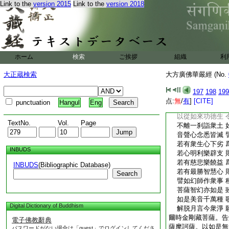
Link to the
version 2015
Link to the
version 2018
照
8
耀彼諸無量
菩薩無量百千億 
以過諸天上妙供
大自在王自在天 
各以種種衆供具 
復有天女千萬億 
ホーム
検索
ご挨拶
組織
利
各奏樂音無量種 
是時衆樂同時奏 
大正蔵検索
大方廣佛華嚴經 (No.
悉以善逝威神力 
寂靜調柔無垢害 
197
198
199
心如虚空
10
詣
点:
無
/
有
]
[CITE]
punctuation
Hangul
Eng
天上人間一切處 
以從如來功徳生 
TextNo.
Vol.
Page
不離一刹詣衆土 
音聲心念悉皆滅 
若有衆生心下劣 
INBUDS
若心明利樂辟支 
若有慈悲樂饒益 
INBUDS
(Bibliographic Database)
若有最勝智慧心 
Search
譬如幻師作衆事 
菩薩智幻亦如是 
如是美音千萬種 
Digital Dictionary of Buddhism
解脱月言今衆淨 
爾時金剛藏菩薩。告
電子佛教辭典
薩摩訶薩。以如是無
パスワードがない場合は「guest」でログインしてくださ