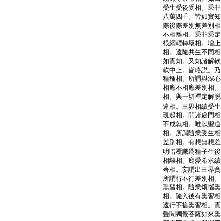
受生受後受相。乘非
八萬四千。皆如實知
際後際差別無差別相
不相離相。乘非乘定
根網輕轉壞相。増上
相。遠隨共生不同相
如實知。又知諸解軟
軟中上。皆略説。乃
種種相。所謂與深心
相應不相應差別相。
相。與一切禪定解脱
違相。三界相續受生
現起相。開諸處門相
不成就相。唯以聖道
相。所謂隨業受生相
差別相。有想無想差
明暗覆識爲種子生後
相離相。癡愛希求續
著相。妄謂出三界貪
所謂行不行差別相。
熏習相。隨業煩惱熏
相。隨入後有熏習相
遠行不捨熏習相。實
聲聞獨覺菩薩如來熏