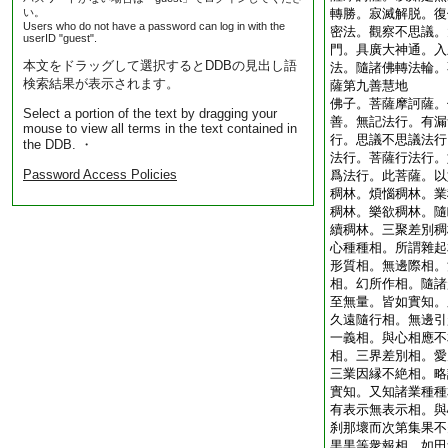
い。
轉勝。寂滅解脱。復
Users who do not have a password can log in with the
密法。觀察不思議。
userID "guest".
門。具廣大神通。入
本文をドラッグして選択するとDDBの見出し語
法。隨諸佛轉法輪。
検索結果が表示されます。
薩第九善慧地
佛子。菩薩摩訶薩。
Select a portion of the text by dragging your
善。無記法行。有漏
mouse to view all terms in the text contained in
行。思議不思議法行
the DDB. ・
法行。菩薩行法行。
Password Access Policies
爲法行。此菩薩。以
稠林。煩惱稠林。業
稠林。樂欲稠林。隨
續稠林。三聚差別稠
心種種相。所謂雜起
形質相。無邊際相。
相。幻所作相。隨諸
至無量。皆如實知。
久遠隨行相。無邊引
一義相。與心相應不
相。三界差別相。愛
三業因縁不絶相。略
實知。又知諸業種種
有表示無表示相。與
刹那壞而次第集果不
黒黒等衆報相。如田