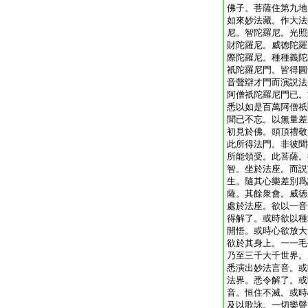
佛子。菩薩住第九地
如來妙法藏。作大法
尼。智陀羅尼。光照
財陀羅尼。威徳陀羅
際陀羅尼。種種義陀
祇陀羅尼門。皆得圓
音聲辯才門而演説法
阿僧祇陀羅尼門已。
悉以如是百萬阿僧祇
聞已不忘。以無量差
初見於佛。頭頂禮敬
此所得法門。非彼聞
所能領受。此菩薩。
智。坐於法座。而説
生。隨其心樂差別爲
薩。其餘衆會。威徳
處於法座。欲以一音
得解了。或時欲以種
開悟。或時心欲放大
欲於其身上。一一毛
乃至三千大千世界。
悉演出妙法言音。或
法界。悉令解了。或
音。恒住不滅。或時
及以歌詠。一切樂聲