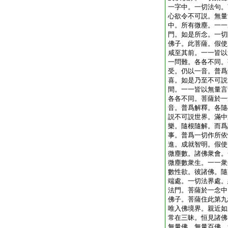
一字中。一切法句。
心欲令不可説。無量
中。所有微塵。一一
門。如是所念。一切
佛子。此菩薩。假使
咸至其前。一一皆以
一問難。各各不同。
受。仍以一音。普爲
喜。如是乃至不可説
間。一一皆以無量言
各各不同。菩薩於一
音。普爲解釋。各隨
説不可説世界。滿中
樂。隨根隨解。而爲
事。普爲一切作所依
進。成就智明。假使
微塵數。諸佛衆會。
微塵數衆生。一一衆
數性欲。彼諸佛。隨
端處。一切法界處。
法門。菩薩於一念中
佛子。菩薩住此第九
唯入佛境界。親近如
常在三昧。恒見諸佛
無量佛。無量百佛。