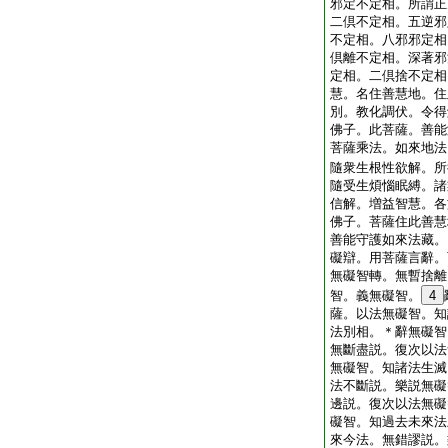
邪定不定相。所謂正
二倶不定相。五逆邪
不定相。八邪邪定相
倶離不定相。深著邪
定相。二倶捨不定相
慧。名住善慧地。住
別。教化調伏。令得
佛子。此菩薩。善能
菩薩乘法。如來地法
隨衆生根性欲解。所
隨受生煩惱眠縛。諸
信解。増益智慧。各
佛子。菩薩住此善慧
善能守護如來法藏。
礙辯。用菩薩言辭。
無礙智轉。無暫捨離
智。義無礙智。
4
薩。以法無礙智。知
法別相。＊辭無礙智
無斷盡説。復次以法
無礙智。知諸法生滅
法不斷説。樂説無礙
邊説。復次以法無礙
礙智。知過去未來法
來今法。無錯謬説。