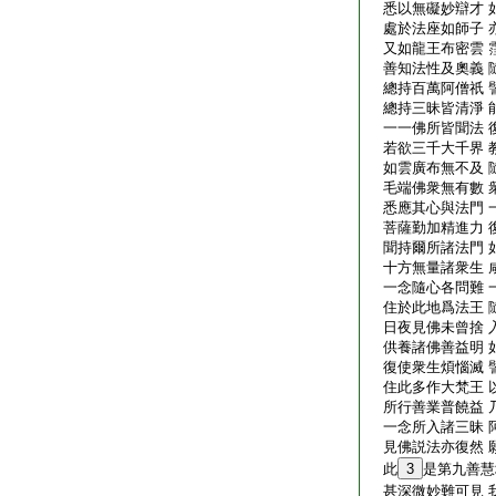
悉以無礙妙辯才 
處於法座如師子 
又如龍王布密雲 
善知法性及奧義 
總持百萬阿僧祇 
總持三昧皆清淨 
一一佛所皆聞法 
若欲三千大千界 
如雲廣布無不及 
毛端佛衆無有數 
悉應其心與法門 
菩薩勤加精進力 
聞持爾所諸法門 
十方無量諸衆生 
一念隨心各問難 
住於此地爲法王 
日夜見佛未曾捨 
供養諸佛善益明 
復使衆生煩惱滅 
住此多作大梵王 
所行善業普饒益 
一念所入諸三昧 
見佛説法亦復然 
此
3
是第九善慧
甚深微妙難可見 