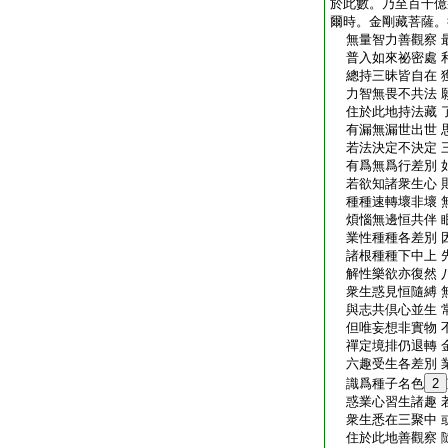
於此數。乃至百千億
爾時。金剛藏菩薩。
無量智力善觀察 
普入如來祕密處 
總持三昧皆自在 
力智無畏不共法 
住於此地持法藏 
有漏無漏世出世 
若法決定不決定 
有爲無爲行差別 
若欲知諸衆生心 
種種速轉壞非壞 
煩惱無邊恒共伴 
業性種種各差別 
諸根種種下中上 
解性樂欲亦復然 
衆生惑見恒隨縛 
與志共倶心並生 
但唯妄想非實物 
禪定境排仍退轉 
六趣受生各差別 
識爲種子名色
2
惑業心習生諸趣 
衆生悉在三聚中 
住於此地善觀察 