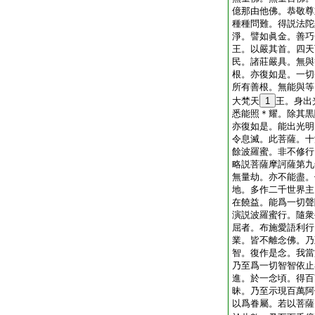
億那由他佛。恭敬尊
種種問難。得説法陀
淨。譬如眞金。善巧
王。以嚴其首。四天
民。諸莊嚴具。無與
根。亦復如是。一切
所有善根。無能與等
大梵天
1
王。身出
悉能照＊耀。除其黒
亦復如是。能出光明
令息滅。此菩薩。十
餘波羅蜜。非不修行
略説菩薩摩訶薩第九
無量劫。亦不能盡。
地。多作二千世界主
在饒益。能爲一切聲
演説波羅蜜行。隨衆
屈者。布施愛語利行
業。皆不離念佛。乃
智。復作是念。我當
乃至爲一切智智依止
進。於一念頃。得百
昧。乃至示現百萬阿
以爲眷屬。若以菩薩