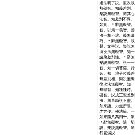
邊法明了説。復次以
無礙智。知義差別。
樂説無礙智。隨其心
法智。知差別不異。
如實。＊辭無礙智。
智。以第一義智。善
法一相不壞。義無礙
巧。＊辭無礙智。以
聲。文字説。樂説無
復次法無礙智。知一
諸乘差別性。＊辭無
樂説無礙智。説一一
智。知一切菩薩。行
智。知十地分位義差
無差別相。樂説無礙
復次法無礙智。知一
無礙智。知種種時。
礙智。説成正覺差別
法。無量劫説不盡。
如來語。力無所畏。
才方便。轉法輪。一
如來隨八萬四千。衆
＊辭無礙智。隨一切
説。樂説無礙智。隨
行圓滿説