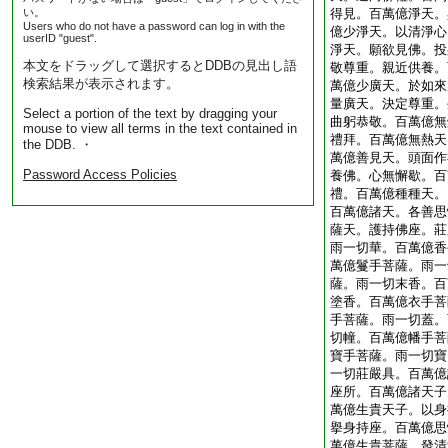
い。
得見。百萬億淨天。
Users who do not have a password can log in with the
億少淨天。以清淨心
userID "guest".
淨天。願欲見佛。投
本文をドラッグして選択するとDDBの見出し語
敬尊重。親近供養。
検索結果が表示されます。
萬億少廣天。於如來
量廣天。決定尊重。
Select a portion of the text by dragging your
曲躬恭敬。百萬億無
mouse to view all terms in the text contained in
禮拜。百萬億無熱天
the DDB. ・
萬億善見天。頭面作
Password Access Policies
養佛。心無懈歇。百
禮。百萬億種種天。
百萬億諸天。各善思
薩天。護持佛座。莊
雨一切華。百萬億香
萬億鬘手菩薩。雨一
薩。雨一切末香。百
塗香。百萬億衣手菩
手菩薩。雨一切蓋。
切幢。百萬億幡手菩
寶手菩薩。雨一切寶
一切莊嚴具。百萬億
座所。百萬億諸天子
萬億生貴天子。以身
擧身持座。百萬億思
萬億生貴菩薩。發清