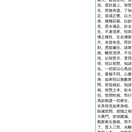
泥。置於最上。智慧
生。而無有盡。了知
定。當成正覺。以大
身。種種莊嚴。以妙
意。悉令滿足。於去
生。不著境界。恒與
佛之種性。生在佛家
方。未曾休息。而於
刹。悉能遍往。諸衆
徳。離世清淨。不住
現。以智慧月。普照
得。恒以智慧。知諸
化。一切皆以心爲自
生。業報不同。心樂
身。如來恒以無數衆
間。皆從縁起。知諸
相。智慧之本。欲令
切。世間性相。而行
爲欲救護一切衆生。
令其得見如來身相。
除滅世間。煩惱之相
大乘門。皆得圓滿。
觀察衆生善根。而不
了。普入三世。永離