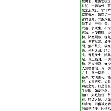
無患地。無數功徳之
世間。一切諸佛。莊
業之所成就。常守本
堅固善友。清淨第一
皆得現見。六趣衆生
隨不捨。若有往昔。
六趣一切衆生。不捨
善法。方便攝取。令
切。諸魔鬪諍。從無
藏。無有障礙。於淨
間。無不覩見。以種
邊。光明之藏。諸力
光。普照衆生。隨其
敵。爲上福田。一切
施。悉令清淨。修少
入無盡智地。爲一切
之主。爲一切衆生。
甚深。方便善巧。能
解。如是觀察。如是
功徳之海。如是普至
生福田。如是正念。
相好。如是觀佛。普
在。時彼大衆。見如
那由他。阿僧祇光明
阿僧祇清淨。阿僧祇