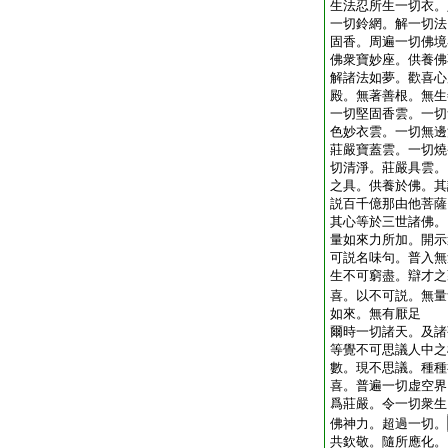
生法忍所生一切衣。
一切鈴網。解一切法
固香。周遍一切佛境
佛衆寶妙座。供養佛
解諸法如夢。歡喜心
殿。無著善根。無生
一切堅固香雲。一切
色妙衣雲。一切無邊
莊嚴寶蓋雲。一切燒
切清淨。莊嚴具雲。
之具。供養於佛。其
説百千億那由他菩薩
其心等於三世諸佛。
量如來力所加。開示
可説名味句。普入無
生不可窮盡。辯才之
喜。以不可説。無量
如來。無有厭足
爾時一切諸天。及諸
等覺不可思議人中之
數。現不思議。種種
喜。普遍一切虚空界
爲莊嚴。令一切衆生
佛神力。超過一切。
共欽敬。隨所應化。