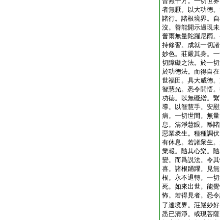
普照十方。一切世界
者無厭。以大功徳。
諸行。諸根境界。自
沒。善能開示過現未
普雨無量陀羅尼雨。
持修習。成就一切諸
妙色。莊嚴其身。一
切障礙之法。於一切
於功徳法。而得自在
世福田。具大威徳。
智慧光。悉令開悟。
功徳。以無礙繒。繋
導。以智慧手。安慰
病。一切世間。無量
息。清淨慧眼。離諸
惡業衆生。種種調伏
有休息。若諸衆生。
業報。隨其心樂。隨
變。而爲説法。令其
喜。諸根踊躍。見無
根。永不退轉。一切
死。如來出世。能覺
怖。若得見者。悉令
了達境界。莊嚴妙好
悉已清淨。或現菩薩