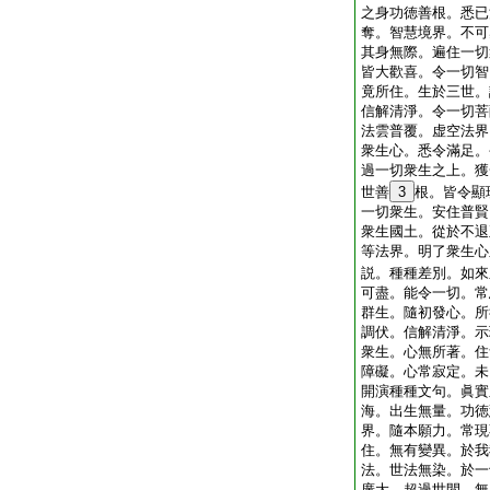
之身功徳善根。悉已
奪。智慧境界。不可
其身無際。遍住一切
皆大歡喜。令一切智
竟所住。生於三世。
信解清淨。令一切菩
法雲普覆。虚空法界
衆生心。悉令滿足。
過一切衆生之上。獲
世善
3
根。皆令顯
一切衆生。安住普賢
衆生國土。從於不退
等法界。明了衆生心
説。種種差別。如來
可盡。能令一切。常
群生。隨初發心。所
調伏。信解清淨。示
衆生。心無所著。住
障礙。心常寂定。未
開演種種文句。眞實
海。出生無量。功徳
界。隨本願力。常現
住。無有變異。於我
法。世法無染。於一
廣大。超過世間。無