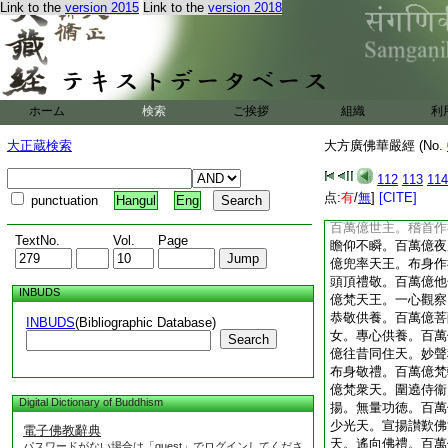
Link to the
version 2015
Link to the
version 2018
照。百萬億菩薩。周
菩薩。普入一切諸佛
身隨到一切佛國。百
能廣開悟。百萬億菩
便。百萬億菩薩。得
菩薩。成就法智。猶
ホーム
検索
ご挨拶
組織
利
佛法。百萬億菩薩。
萬億諸天王。恭敬禮
大正蔵検索
大方廣佛華嚴經 (No.
無厭。百萬億夜叉王
婆王。起淨信心。百
112
113
114
百萬億迦樓羅王。口
点:
有
/
無
]
[CITE]
punctuation
Hangul
Eng
王。歡喜踊躍。百萬
百萬億世主。稽首作
TextNo.
Vol.
Page
瞻仰不瞬。百萬億夜
億兜率天王。布身作
頭頂禮敬。百萬億他
INBUDS
億梵天王。一心觀察
恭敬供養。百萬億菩
INBUDS
(Bibliographic Database)
女。專心供養。百萬
Search
億往昔同住天。妙聲
布身敬禮。百萬億梵
億梵衆天。圍遶侍衞
Digital Dictionary of Buddhism
揚。無量功徳。百萬
少光天。宣揚讃歎佛
電子佛教辭典
天。遙向佛禮。百萬
パスワードがない場合は「guest」でログインしてくださ