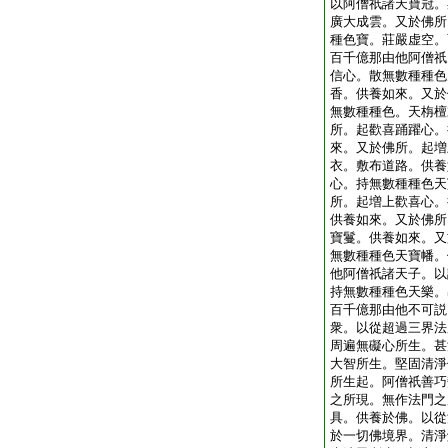
以阿僧祇諸天寶冠。
廣大成雲。又於佛所
種色寶。莊嚴虚空。
百千億那由他阿僧祇
信心。散無數種種色
香。供養如來。又於
無數種種色。天栴檀
所。起歡喜踊躍心。
來。又於佛所。起増
衣。敷布道路。供養
心。持無數種種色天
所。起増上歡喜心。
供養如來。又於佛所
寶鬘。供養如來。又
無數種種色天寶幡。
他阿僧祇諸天子。以
持無數種種色天樂。
百千億那由他不可説
衆。以從超過三界法
周遍無礙心所生。甚
大智所生。堅固清淨
所生起。阿僧祇善巧
之所現。無作法門之
具。供養於佛。以從
於一切佛境界。清淨