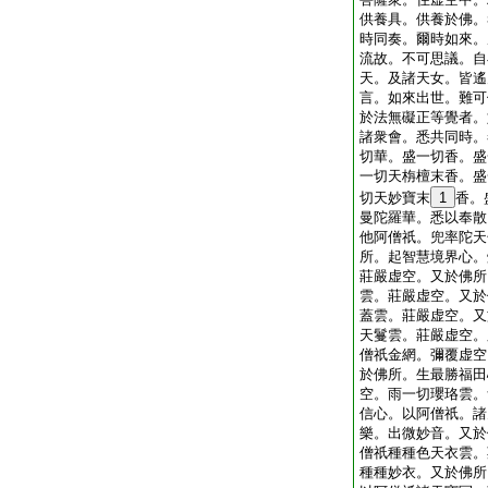
供養具。供養於佛。
時同奏。爾時如來。
流故。不可思議。自
天。及諸天女。皆遙
言。如來出世。難可
於法無礙正等覺者。
諸衆會。悉共同時。
切華。盛一切香。盛
一切天栴檀末香。盛
切天妙寶末
1
香。
曼陀羅華。悉以奉散
他阿僧祇。兜率陀天
所。起智慧境界心。
莊嚴虚空。又於佛所
雲。莊嚴虚空。又於
蓋雲。莊嚴虚空。又
天鬘雲。莊嚴虚空。
僧祇金網。彌覆虚空
於佛所。生最勝福田
空。雨一切瓔珞雲。
信心。以阿僧祇。諸
樂。出微妙音。又於
僧祇種種色天衣雲。
種種妙衣。又於佛所