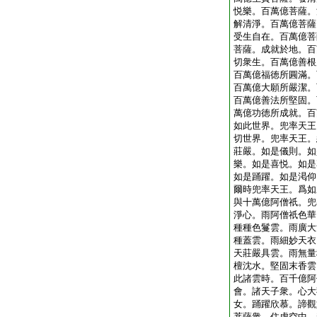
悦樂。百萬億菩薩。
解清淨。百萬億菩薩
受生自在。百萬億菩
菩薩。成就於地。百
切衆生。百萬億善根
百萬億福徳所圓滿。
百萬億大願所嚴潔。
百萬億善法所堅固。
萬億功徳所成就。百
如此世界。兜率天王
切世界。兜率天王。
莊嚴。如是儀則。如
樂。如是喜悦。如是
如是踊躍。如是渇仰
爾時兜率天王。爲如
與十萬億阿僧祇。兜
淨心。雨阿僧祇色華
種種色鬘雲。雨廣大
種蓋雲。雨細妙天衣
天莊嚴具雲。雨無量
檀沈水。堅固末香雲
此諸雲時。百千億阿
會。諸天子衆。心大
女。踊躍欣慕。諦觀
菩薩衆。住虚空中。