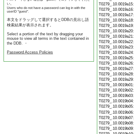
い。
T0279_.10.0019a15
Users who do not have a password can log in with the
T0279_.10.0019a16
userID "guest".
T0279_.10.0019a17
本文をドラッグして選択するとDDBの見出し語
T0279_.10.0019a18
検索結果が表示されます。
T0279_.10.0019a19
T0279_.10.0019a20
Select a portion of the text by dragging your
T0279_.10.0019a21
mouse to view all terms in the text contained in
T0279_.10.0019a22
the DDB. ・
T0279_.10.0019a23
Password Access Policies
T0279_.10.0019a24
T0279_.10.0019a25
T0279_.10.0019a26
T0279_.10.0019a27
T0279_.10.0019a28
T0279_.10.0019a29
T0279_.10.0019b01
T0279_.10.0019b02
T0279_.10.0019b03
T0279_.10.0019b04
T0279_.10.0019b05
T0279_.10.0019b06
T0279_.10.0019b07
T0279_.10.0019b08
T0279_.10.0019b09
T0279_.10.0019b10