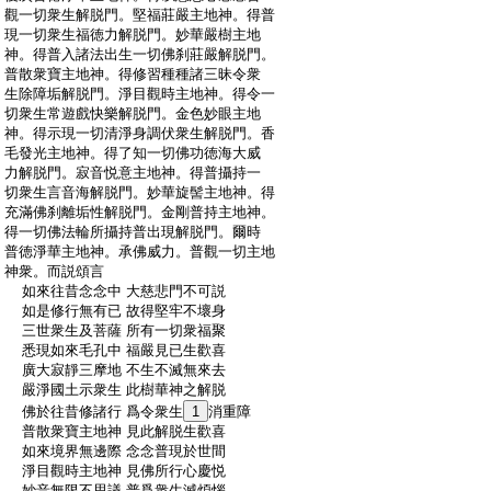
:
觀一切衆生解脱門。堅福莊嚴主地神。得普
:
現一切衆生福徳力解脱門。妙華嚴樹主地
:
神。得普入諸法出生一切佛刹莊嚴解脱門。
:
普散衆寶主地神。得修習種種諸三昧令衆
:
生除障垢解脱門。淨目觀時主地神。得令一
:
切衆生常遊戲快樂解脱門。金色妙眼主地
:
神。得示現一切清淨身調伏衆生解脱門。香
:
毛發光主地神。得了知一切佛功徳海大威
:
力解脱門。寂音悦意主地神。得普攝持一
:
切衆生言音海解脱門。妙華旋髻主地神。得
:
充滿佛刹離垢性解脱門。金剛普持主地神。
:
得一切佛法輪所攝持普出現解脱門。爾時
:
普徳淨華主地神。承佛威力。普觀一切主地
:
神衆。而説頌言
:
如來往昔念念中 大慈悲門不可説
:
如是修行無有已 故得堅牢不壞身
:
三世衆生及菩薩 所有一切衆福聚
:
悉現如來毛孔中 福嚴見已生歡喜
:
廣大寂靜三摩地 不生不滅無來去
:
嚴淨國土示衆生 此樹華神之解脱
:
佛於往昔修諸行 爲令衆生
1
消重障
:
普散衆寶主地神 見此解脱生歡喜
:
如來境界無邊際 念念普現於世間
:
淨目觀時主地神 見佛所行心慶悦
:
妙音無限不思議 普爲衆生滅煩惱