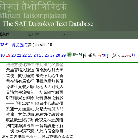
:
衆生乃至於夢中増長善根解脱門。金剛堅
:
固眼主山神。得出現無邊大義海解脱門。爾
:
時開華匝地主山神。承佛威力。普觀一切主
:
山神衆。而説頌
5
言
:
往修勝行無有邊 今獲神通亦無量
:
法門廣闢如塵數 悉使衆生深悟喜
用条件
使い方
English
:
衆相嚴身遍世間 毛孔光明悉清淨
:
大慈方便示一切 華林妙髻悟此門
0279_
實叉難陀
譯 ) in Vol. 10
:
佛身普現無有邊 十方世界皆充滿
:
諸根嚴淨見者喜 此法高幢能悟入
18
19
20
21
22
23
24
25
26
27
28
29
[行番号:
有
/
無
] [返り点:
有
/
無
]
:
歴劫勤修無懈倦 不染世法如虚空
:
種種方便化群生 悟此法門名寶髻
:
衆生盲暗入險道 佛哀愍彼舒光照
:
普使世間從睡覺 威光悟此心生喜
:
昔在諸有廣修行 供養刹塵無數佛
:
令衆生見發大願 此地大力能明入
:
見諸衆生流轉苦 一切業障恒纒覆
:
以智慧光悉滅除 此普勝神之解脱
:
一一毛孔出妙音 隨衆生心讃諸佛
:
悉遍十方無量劫 此是光輪所入門
:
佛遍十方普現前 種種方便説妙法
:
廣益衆生諸行海 此現見神之所悟
:
法門如海無邊量 一音爲説悉令解
:
一切劫中演不窮 入此方便金剛目
:
復次普徳淨華主地神。得以慈悲心念念普