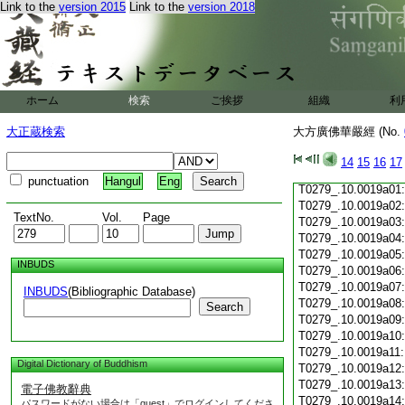
Link to the
version 2015
Link to the
version 2018
T0279_.10.0018c19
T0279_.10.0018c20
T0279_.10.0018c21
T0279_.10.0018c22
T0279_.10.0018c23
T0279_.10.0018c24
ホーム
検索
ご挨拶
組織
利
T0279_.10.0018c25
T0279_.10.0018c26
大正蔵検索
大方廣佛華嚴經 (No.
T0279_.10.0018c27
T0279_.10.0018c28
14
15
16
17
T0279_.10.0018c29
punctuation
Hangul
Eng
T0279_.10.0019a01
T0279_.10.0019a02
TextNo.
Vol.
Page
T0279_.10.0019a03
T0279_.10.0019a04
T0279_.10.0019a05
INBUDS
T0279_.10.0019a06
T0279_.10.0019a07
INBUDS
(Bibliographic Database)
T0279_.10.0019a08
Search
T0279_.10.0019a09
T0279_.10.0019a10
T0279_.10.0019a11
Digital Dictionary of Buddhism
T0279_.10.0019a12
T0279_.10.0019a13
電子佛教辭典
T0279_.10.0019a14
パスワードがない場合は「guest」でログインしてくださ