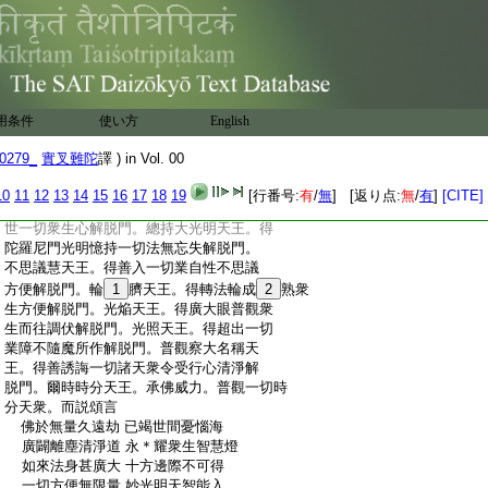
:
入於諸法到彼岸 勇慧見此生歡喜
:
若有衆生堪受化 聞佛功徳趣菩提
:
令住福海常清淨 妙光於此能觀察
:
十方刹海微塵數 一切佛所皆往集
:
恭敬供養聽聞法 此莊嚴幢之所見
:
衆生心海不思議 無住無動無依處
用条件
使い方
English
:
佛於一念皆明見 妙莊嚴天斯善了
:
復次時分天王。得發起一切衆生善根令永
0279_
實叉難陀
譯 ) in Vol. 00
:
離憂惱解脱門。妙光天王。得普入一切境界
:
解脱門。無盡慧功徳幢天王。得滅除一切患
10
11
12
13
14
15
16
17
18
19
[行番号:
有
/
無
] [返り点:
無
/
有
]
[CITE]
:
大悲輪解脱門。善化端嚴天王。得了知三
:
世一切衆生心解脱門。總持大光明天王。得
:
陀羅尼門光明憶持一切法無忘失解脱門。
:
不思議慧天王。得善入一切業自性不思議
:
方便解脱門。輪
1
臍天王。得轉法輪成
2
熟衆
:
生方便解脱門。光焔天王。得廣大眼普觀衆
:
生而往調伏解脱門。光照天王。得超出一切
:
業障不隨魔所作解脱門。普觀察大名稱天
:
王。得善誘誨一切諸天衆令受行心清淨解
:
脱門。爾時時分天王。承佛威力。普觀一切時
:
分天衆。而説頌言
:
佛於無量久遠劫 已竭世間憂惱海
:
廣闢離塵清淨道 永＊耀衆生智慧燈
:
如來法身甚廣大 十方邊際不可得
:
一切方便無限量 妙光明天智能入