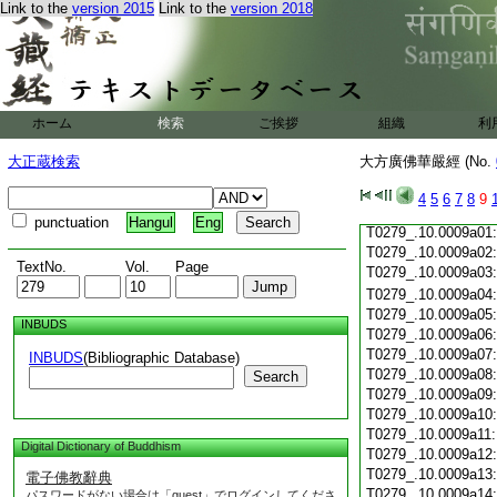
Link to the
version 2015
Link to the
version 2018
T0279_.10.0008c19
T0279_.10.0008c20
T0279_.10.0008c21
T0279_.10.0008c22
T0279_.10.0008c23
T0279_.10.0008c24
ホーム
検索
ご挨拶
組織
利
T0279_.10.0008c25
T0279_.10.0008c26
大正蔵検索
大方廣佛華嚴經 (No.
T0279_.10.0008c27
T0279_.10.0008c28
4
5
6
7
8
9
T0279_.10.0008c29
punctuation
Hangul
Eng
T0279_.10.0009a01
T0279_.10.0009a02
TextNo.
Vol.
Page
T0279_.10.0009a03
T0279_.10.0009a04
T0279_.10.0009a05
INBUDS
T0279_.10.0009a06
T0279_.10.0009a07
INBUDS
(Bibliographic Database)
T0279_.10.0009a08
Search
T0279_.10.0009a09
T0279_.10.0009a10
T0279_.10.0009a11
Digital Dictionary of Buddhism
T0279_.10.0009a12
T0279_.10.0009a13
電子佛教辭典
T0279_.10.0009a14
パスワードがない場合は「guest」でログインしてくださ