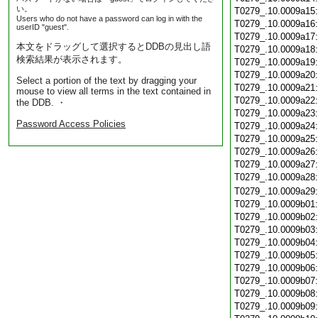
い。
T0279_.10.0009a15
Users who do not have a password can log in with the
T0279_.10.0009a16
userID "guest".
T0279_.10.0009a17
本文をドラッグして選択するとDDBの見出し語
T0279_.10.0009a18
検索結果が表示されます。
T0279_.10.0009a19
T0279_.10.0009a20
Select a portion of the text by dragging your
T0279_.10.0009a21
mouse to view all terms in the text contained in
T0279_.10.0009a22
the DDB. ・
T0279_.10.0009a23
Password Access Policies
T0279_.10.0009a24
T0279_.10.0009a25
T0279_.10.0009a26
T0279_.10.0009a27
T0279_.10.0009a28
T0279_.10.0009a29
T0279_.10.0009b01
T0279_.10.0009b02
T0279_.10.0009b03
T0279_.10.0009b04
T0279_.10.0009b05
T0279_.10.0009b06
T0279_.10.0009b07
T0279_.10.0009b08
T0279_.10.0009b09