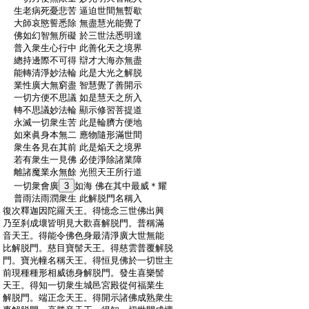
:
生老病死憂悲苦 逼迫世間無暫歇
:
大師哀愍誓悉除 無盡慧光能覺了
:
佛如幻智無所礙 於三世法悉明達
:
普入衆生心行中 此善化天之境界
:
總持邊際不可得 辯才大海亦無盡
:
能轉清淨妙法輪 此是大光之解脱
:
業性廣大無窮盡 智慧覺了善開示
:
一切方便不思議 如是慧天之所入
:
轉不思議妙法輪 顯示修習菩提道
:
永滅一切衆生苦 此是輪臍方便地
:
如來眞身本無二 應物隨形滿世間
:
衆生各見在其前 此是焔天之境界
:
若有衆生一見佛 必使淨除諸業障
:
離諸魔業永無餘 光照天王所行道
:
一切衆會廣
3
如海 佛在其中最威＊耀
:
普雨法雨潤衆生 此解脱門名稱入
:
復次釋迦因陀羅天王。得憶念三世佛出興
:
乃至刹成壞皆明見大歡喜解脱門。普稱滿
:
音天王。得能令佛色身最清淨廣大世無能
:
比解脱門。慈目寶髻天王。得慈雲普覆解脱
:
門。寶光幢名稱天王。得恒見佛於一切世主
:
前現種種形相威徳身解脱門。發生喜樂髻
:
天王。得知一切衆生城邑宮殿從何福業生
:
解脱門。端正念天王。得開示諸佛成熟衆生