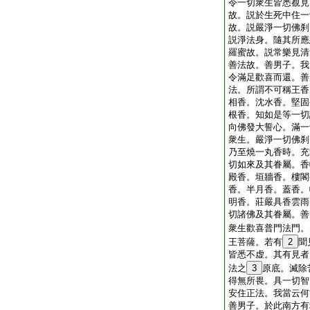
令一切衆生皆悉覩見
故。説於生死中住一
故。説嚴淨一切佛刹
説淨法身。隨其所應
羅蜜故。説常樂見清
善法故。善男子。我
令滿足歡喜而還。善
法。所謂不可稱王香
相香。沈水香。堅固
根香。知如是等一切
向佛發大誓心。滿一
衆生。嚴淨一切佛刹
乃至燒一丸香時。充
切如來及其眷屬。香
殿香。垣牆香。樓閣
香。半月香。蓋香。
明香。莊嚴具香雲雨
切諸佛及其眷屬。善
衆生歡喜普門法門。
王菩薩。若有
2
聞
皆悉不虚。其有見者
法之
3
原底。滅除
得無所畏。具一切智
安住正法。我當云何
善男子。於此南方有