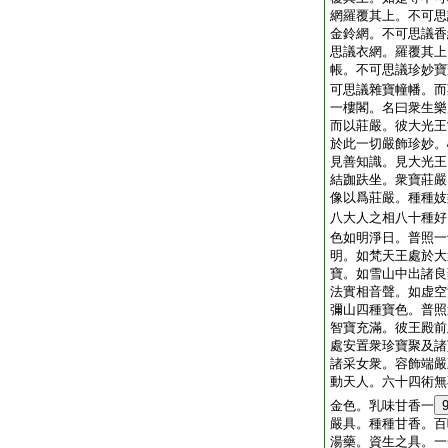
網羅覆其上。不可思
金鈴網。不可思議香
思議衣網。羅覆其上
帳。不可思議珍妙寶
可思議雜寶幢幡。而
一樓閣。名曰衆生樂
而以莊嚴。彼大光王
於此一切嚴飾珍妙。
見善知識。見大光王
結跏趺坐。衆寶莊嚴
像以爲莊嚴。種種妓
八大人之相八十種好
色如明淨日。普照一
明。如梵天王處於大
寶。如雪山中出諸良
法實相音聲。如虚空
彌山四種寶色。普照
智寶充滿。彼王殿前
處安置衆珍寶聚及諸
諸采女衆。容飾端嚴
動天人。六十四術無
金色。乳味甘香一
嚴具。種種甘香。百
湯藥。資生之具。一