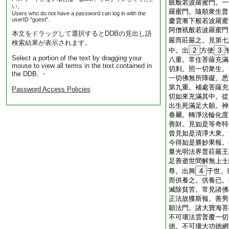
眼般若波羅蜜門。一
い。
羅蜜門。隨順衆生普
Users who do not have a password can log in with the
userID "guest".
慶雲漸下般若波羅蜜
阿僧祇般若波羅蜜門
本文をドラッグして選択するとDDBの見出し語
嚴而莊嚴之。見第七
検索結果が表示されます。
中。出
2
方便
3
Select a portion of the text by dragging your
八重。常住菩薩充滿
mouse to view all terms in the text contained in
切刹。照一切衆生。
the DDB. ・
一切佛無所障礙。悉
第九重。補處菩薩充
Password Access Policies
切如來充滿其中。從
出生死滿足大願。神
眷屬。轉淨法輪化度
善財。見如是等奇特
曾見如是清淨大衆。
今得如是勝妙果報。
量光明法界普莊嚴王
足善逝世間解無上士
尊。出興
4
于世。
而供養之。供養已。
滅除貧苦。常見諸佛
正法故獲斯報。善男
願法門。諸大寶海菩
不可壞法雲普覆一切
徳。不可壞大功徳網