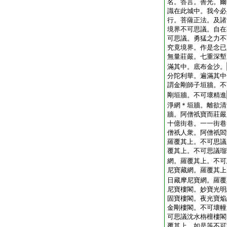
名。答言。善光。爾
識在此城中。我今必
行。菩薩正法。及諸
境界不可思議。自在
可思議。勇猛之力不
究竟境界。作是念已
無量莊嚴。七重深塹
滿其中。底布金沙。
分陀利華。遍滿其中
謂金剛師子垣牆。不
剛垣牆。不可壞精進
淨網＊垣牆。離欲清
牆。阿僧祇寶而莊嚴
十億街巷。一一街巷
僧祇人衆。阿僧祇閻
羅覆其上。不可思議
覆其上。不可思議瑠
網。羅覆其上。不可
尼寶藏網。羅覆其上
日藏摩尼寶網。羅覆
尼寶樓閣。妙寶光明
固寶樓閣。夜光寶焔
金剛樓閣。不可壞幢
可思議沈水栴檀樓閣
覆其上。如是等不可