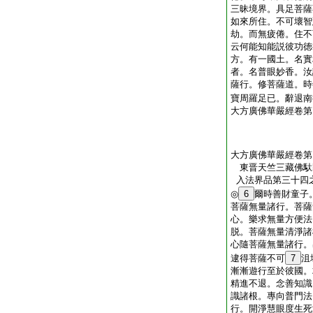
三昧境界。具足菩薩
如來所住。不可壞智
劫。而無疲倦。住不
云何能知能説彼功徳
方。有一國土。名實
者。名普眼妙香。汝
薩行。修菩薩道。時
寶周羅足已。辭退南
大方廣佛華嚴經卷第
大方廣佛華嚴經卷第
東晋天竺三藏佛
入法界品第三十四
◎
6
爾時善財童子
菩薩無量諸行。菩薩
心。樂求無量方便法
脱。菩薩無量清淨諸
心隨菩薩無量諸行。
逮得菩薩不可
7
沮
漸漸遊行至於彼國。
精進不退。念善知識
識諸根。專向普門法
行。開淨慧眼度生死