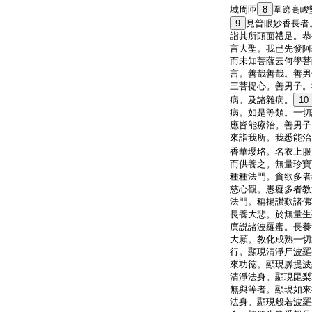
城周匝
8
圍遶高峻
9
見普眼妙香長者
詣其所頭面禮足。恭
言大聖。我已先發阿
而未知菩薩云何學菩
言。善哉善哉。善男
三菩提心。善男子。
病。及諸雜病。
10
病。如是等類。一切
應皆能療治。善男子
來詣我所。我悉能治
香華瓔珞。名衣上服
而供養之。無量珍寶
種種法門。貪欲多者
慈心觀。愚癡多者教
法門。稱揚讃歎諸佛
長養大悲。於無量生
廣説諸波羅蜜。長養
大願。教化成熟一切
行。顯現清淨尸波羅
來功徳。顯現羼提波
清淨法身。顯現毘梨
無與等者。顯現如來
法身。顯現般若波羅