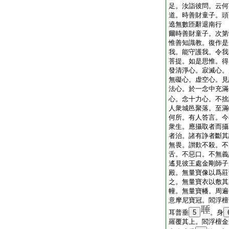
足。汝詣彼問。云何
道。時善財童子。頭
遶無數匝辭退南行
爾時善財童子。次第
惟善知識教。復作是
我。能守護我。令我
菩提。如是思惟。得
發清淨心。寂滅心。
無礙心。虚空心。見
法心。於一念中充滿
心。念十力心。不捨
人衆城邑聚落。至滿
何所。有人答言。今
衆生。應攝取者而攝
者治。諸有諍者斷其
無畏。讃歎不殺。不
舌。不惡口。不無義
遙見彼王處金剛師子
殿。無量寶像以爲莊
之。無量寶衣以敷其
幢。無量寶幡。周遍
意摩尼寶冠。閻浮檀
耳普垂
5
。身
羅覆其上。閻浮檀金