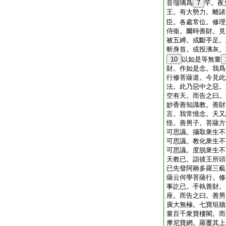
音瑠璃爲
7
竿。夜
王。有大勢力。離諸
臣。各處常位。修理
侍衞。爾時善財。見
被五縛。或斷手足。
斬身首。或投沸灰。
10
以如是等無量
財。作如是念。我爲
行修菩薩道。今見此
法。此乃惡中之惡。
空有天。而告之曰。
妙香善知識教。善財
言。我常憶念。天又
怪。善男子。菩薩方
可思議。攝取衆生不
可思議。教化衆生不
可思議。度脱衆生不
天教已。詣彼王所頭
已先發阿耨多羅三藐
薩云何學菩薩行。修
事訖已。手執善財。
座。而告之曰。善男
廣大無極。七寶垣牆
量百千衆寶樓閣。而
摩尼寶網。羅覆其上