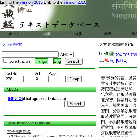
Link to the
version 2015
Link to the
version 2018
ホーム
検索
ご挨拶
組織
利
大正蔵検索
大方廣佛華嚴經 (No.
704
705
706
点:
無
/
有
]
[CITE]
punctuation
Hangul
Eng
TextNo.
Vol.
Page
善行巧於語言。見第
雲集其中結集正法。
諸陀羅尼三昧法印。
INBUDS
第六重。得般若波羅
INBUDS
(Bibliographic Database)
甚深智。得寂靜明智
Search
三有。境界無礙。念
蜜門。分別解説般若
般若波羅蜜門。分別
門。不動轉般若波羅
Digital Dictionary of Buddhism
羅蜜門。不可壞藏般
電子佛教辭典
淨眼般若波羅蜜門。
パスワードがない場合は「guest」でログインしてくださ