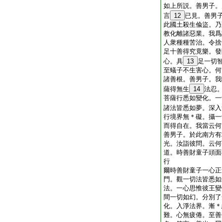
如上所説。善男子。
言
12
已見。善男
此國土殺生偸盜。乃
教化離諸惡業。我爲
人衆種種苦治。令捨
足十善得究竟樂。發
心。具
13
足一切
至蟻子不生害心。何
諸善根。善男子。我
薩得無生
14
法忍
菩薩行悉如變化。一
諸法皆悉如夢。深入
行境界無＊礙。攝一
而得自在。我當云何
善男子。於此南方有
光。汝詣彼問。云何
道。時善財童子頭面
行
爾時善財童子一心正
門。觀一切法皆悉如
法。一心思惟彼王變
間一切如幻。分別了
化。入淨法界。漸＊
難。心無疲倦。至善