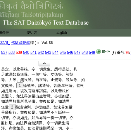
用条件
使い方
English
0278_
佛馱跋陀羅
譯 ) in Vol. 09
537
538
539
540
541
542
543
544
545
546
547
548
549
[行番号:
有
/
:
是念。以此善根。令一切衆生。悉得是法。具
:
足成滿如我無異。一切行等。功徳等。智慧
:
等。力等。無畏等。自在等。正覺等。説法等。如
:
實義等。
1
論議等。諸通等。菩薩摩訶薩。善根
:
如是迴向。復次菩薩摩訶薩。以此善根如
:
是迴向。如法界無量出生智慧。亦復如是。
:
如法界無量所見諸佛。亦復如是。如法界
:
無量
2
往諸佛刹。亦復如是。如法界無量
:
菩薩所行。亦復如是。如法界不可斷得一
:
切智。亦復如是。如法界等一得一切智。亦
:
復如是。如法界自然清淨。令一切衆生清
:
淨。亦復如是。如法界隨順悉至一切。令一