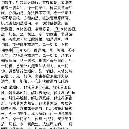
:
切衆生。行普賢菩薩行。亦復如是。如法界
:
莊嚴一切衆生。令一切衆生。得普賢菩薩莊
:
嚴。亦復如是。如法界不可壞。令一切衆生。
:
得不壞善根。亦復如是。復次菩薩摩訶薩。
:
以此善根如是迴向。令一切諸佛菩薩。皆
:
悉歡喜。令諸善根。趣薩婆若。
3
令諸善根。
:
趣一切智。至一切道。令一切衆生。常見諸
:
佛。菩薩摩訶薩以此善根。如是迴向。見一
:
切佛。能作佛事故迴向。見一切佛。不於
:
佛事生
4
住著心。故迴向。見一切佛。悉令
:
衆生。普得清淨故迴向。見一切佛。悉能了
:
知故迴向。見一切佛。悉無所著故迴向。見
:
一切佛。悉能分別無礙法故迴向。見一切
:
佛。具普賢行故迴向。見一切佛。未曾失時
:
故迴向。見一切佛。出生菩薩無量諸力故
:
迴向。見一切佛。不忘其法故迴向以此善
:
根如是迴向。解法界無
5
生。解法界無自
:
性。解法界如如。解法界無依。解法界
6
無
:
妄。解法界離相。解法界寂靜。解法界無處
:
所。解法界無去無集。解法界無壞。復次菩
:
薩摩訶薩。善根如是迴向。以此法施所攝善
:
根。令一切衆生。成大法師。住一切佛無量
:
自在。令一切衆生。作無上法師。安立衆生
:
於一切智。令一切衆生。成無壞法師。一切