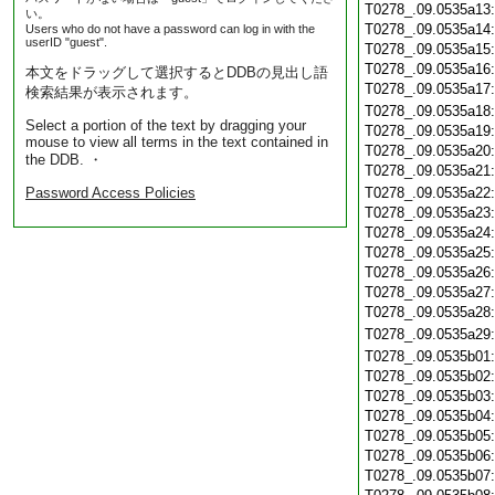
T0278_.09.0535a13
い。
T0278_.09.0535a14
Users who do not have a password can log in with the
userID "guest".
T0278_.09.0535a15
T0278_.09.0535a16
本文をドラッグして選択するとDDBの見出し語
T0278_.09.0535a17
検索結果が表示されます。
T0278_.09.0535a18
Select a portion of the text by dragging your
T0278_.09.0535a19
mouse to view all terms in the text contained in
T0278_.09.0535a20
the DDB. ・
T0278_.09.0535a21
Password Access Policies
T0278_.09.0535a22
T0278_.09.0535a23
T0278_.09.0535a24
T0278_.09.0535a25
T0278_.09.0535a26
T0278_.09.0535a27
T0278_.09.0535a28
T0278_.09.0535a29
T0278_.09.0535b01
T0278_.09.0535b02
T0278_.09.0535b03
T0278_.09.0535b04
T0278_.09.0535b05
T0278_.09.0535b06
T0278_.09.0535b07