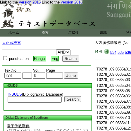
Link to the
version 2015
Link to the
version 2018
ホーム
検索
ご挨拶
組織
利
大正蔵検索
大方廣佛華嚴經 (No.
534
535
536
punctuation
Hangul
Eng
T0278_.09.0535a01
TextNo.
Vol.
Page
T0278_.09.0535a02
T0278_.09.0535a03
T0278_.09.0535a04
INBUDS
T0278_.09.0535a05
INBUDS
(Bibliographic Database)
T0278_.09.0535a06
Search
T0278_.09.0535a07
T0278_.09.0535a08
T0278_.09.0535a09
T0278_.09.0535a10
Digital Dictionary of Buddhism
T0278_.09.0535a11
電子佛教辭典
T0278_.09.0535a12
パスワードがない場合は「guest」でログインしてくださ