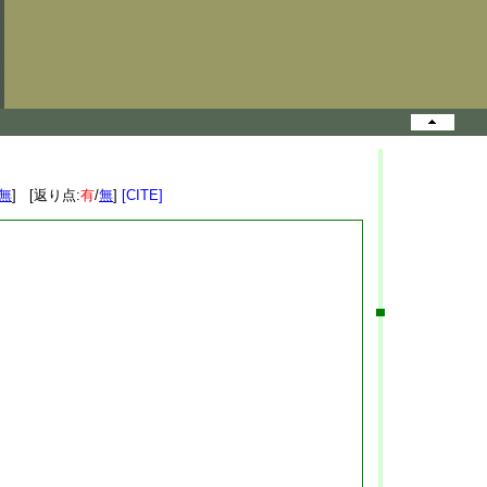
無
] [返り点:
有
/
無
]
[CITE]