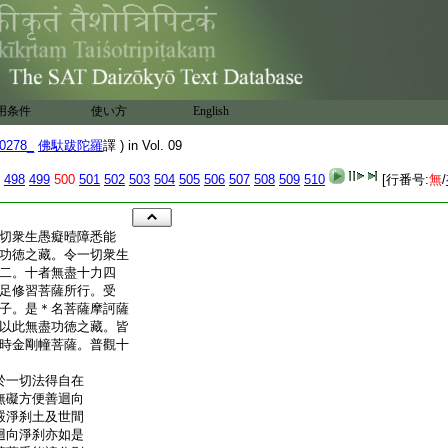
用条件
使い方
English
0278_
佛馱跋陀羅
譯 ) in Vol. 09
498
499
500
501
502
503
504
505
506
507
508
509
510
[行番号:
無
/
切衆生愚癡曀障悉能
功徳之藏。令一切衆生
二。十者無盡十力四
足修習菩薩所行。受
子。是＊名菩薩摩訶薩
以此無盡功徳之藏。皆
時金剛幢菩薩。普觀十
於一切法得自在
無礙方便善迴向
嚴淨刹土及世間
迴向淨刹亦如是