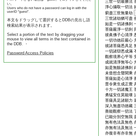
三世一切最勝法 
い。
淨心攝取一切法 
Users who do not have a password can log in with the
userID "guest".
窮盡三世無量劫
三世諸劫猶可盡 
本文をドラッグして選択するとDDBの見出し語
如是一切諸佛刹 
検索結果が表示されます。
菩薩嚴淨一切刹 
Select a portion of the text by dragging your
彼眞佛子心清淨 
mouse to view all terms in the text contained in
一切功徳莊嚴心 
the DDB. ・
彼諸菩薩悉具足 
一切諸辯悉成滿 
Password Access Policies
觀察境界心平等 
成就清淨無等心 
如是無餘諸佛刹 
未曾想念聲聞乘 
菩薩如是心清淨 
普令衆生成正覺 
十方一切諸魔王 
勇猛安住莫能壞 
菩薩具足諸願力 
深入無盡功徳藏 
善能觀察一切法 
已能分別空無我 
無有色法及無色 
亦無有法及無法 
亦復非有亦非無 