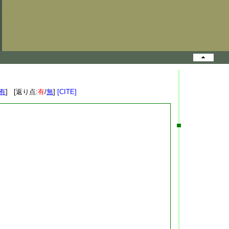
有
] [返り点:
有
/
無
]
[CITE]