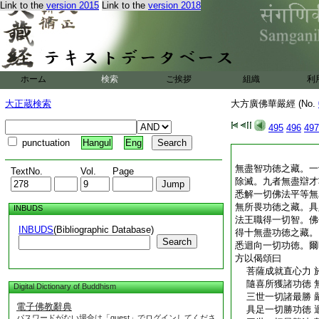
Link to the
version 2015
Link to the
version 2018
ホーム
検索
ご挨拶
組織
利
大正蔵検索
大方廣佛華嚴經 (No.
495
496
497
punctuation
Hangul
Eng
無盡智功徳之藏。一
TextNo.
Vol.
Page
除滅。九者無盡辯才
悉解一切佛法平等無
無所畏功徳之藏。具
INBUDS
法王職得一切智。佛
INBUDS
(Bibliographic Database)
得十無盡功徳之藏。
Search
悉迴向一切功徳。爾
方以偈頌曰
菩薩成就直心力 
隨喜所獲諸功徳 
Digital Dictionary of Buddhism
三世一切諸最勝 
電子佛教辭典
具足一切勝功徳 
パスワードがない場合は「guest」でログインしてくださ