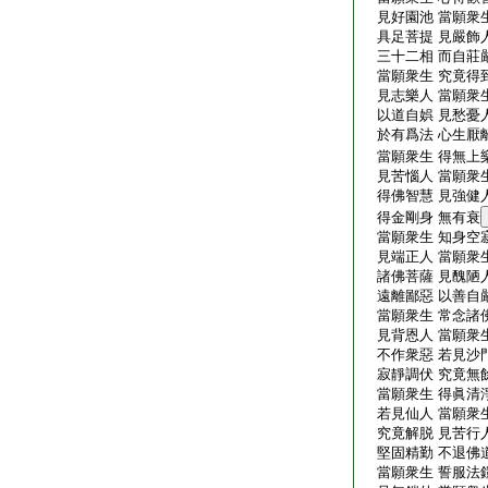
見好園池 當願衆生
具足菩提 見嚴飾人
三十二相 而自莊嚴
當願衆生 究竟得到
見志樂人 當願衆生
以道自娯 見愁憂人
於有爲法 心生厭離
當願衆生 得無上
見苦惱人 當願衆生
得佛智慧 見強健人
得金剛身 無有衰
當願衆生 知身空寂
見端正人 當願衆生
諸佛菩薩 見醜陋人
遠離鄙惡 以善自嚴
當願衆生 常念諸佛
見背恩人 當願衆生
不作衆惡 若見沙門
寂靜調伏 究竟無餘
當願衆生 得眞清淨
若見仙人 當願衆生
究竟解脱 見苦行人
堅固精勤 不退佛道
當願衆生 誓服法鎧