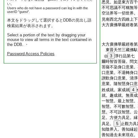
悉見。如是東方百千
い。
不可思議不可稱無等
Users who do not have a password can log in with the
userID "guest".
空法界等一切世界。
見南西北方四維上下
本文をドラッグして選択するとDDBの見出し語
大方廣佛華嚴經卷第
検索結果が表示されます。
Select a portion of the text by dragging your
mouse to view all terms in the text contained in
大方廣佛華嚴經卷第
the DDB. ・
東晋天竺三藏佛
Password Access Policies
◎
3
淨行品第七
爾時智首菩薩。問文
菩薩不染身口意業。
口意業。不退轉身口
讃歎身口意業。清淨
意業。隨智慧身口意
姓成就。家成就
4
就。趣成就。無畏成
一智慧。最上智慧。
智慧。不可數智慧。
慧。不可説智慧。云
足。方便力具足。縁
具足。
5
止觀力具
知陰界入。善知縁起
善知過去未來現在。