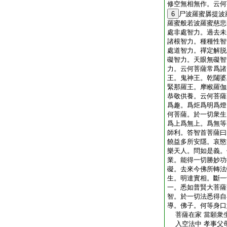
修空無相無作。云何
6
尸波羅蜜羼提波
羅蜜般若波羅蜜慈悲
處非處智力。過去未
諸根智力。種種性智
處道智力。禪定解脱
礙智力。天眼無礙智
力。云何菩薩常爲諸
王。鬼神王。乾闥婆
緊那羅王。摩睺羅伽
恭敬供養。云何菩薩
爲趣。爲炬爲明爲燈
何菩薩。於一切衆生
爲上爲無上。爲無等
師利。答智首菩薩曰
饒益多所安隱。哀愍
樂天人。問如是義。
業。能得一切勝妙功
礙。去來今佛所轉法
生。明達實相。斷一
一。悉如普賢大菩薩
智。於一切法悉得自
導。佛子。何等身口
菩薩在家 當願衆生
入空法中 孝事父母