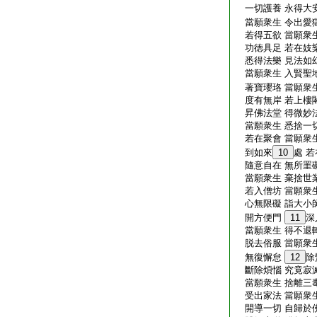
一切護養 永得大安
當願衆生 令出愛獄
若得五欲 當願衆生
功徳具足 若在妓樂
悉得法樂 見法如幻
當願衆生 入賢聖地
著寶瓔珞 當願衆生
度有無岸 若上樓閣
昇佛法堂 得微妙法
當願衆生 悉捨一切
若在聚會 當願衆生
到如來
10
處 
隨意自在 無所罣礙
當願衆生 棄捨世業
若入僧坊 當願衆生
心無限礙 詣大小師
開方便門
11
深
當願衆生 得不退轉
脱去俗服 當願衆生
無復懈怠
12
除
斷除煩惱 究竟寂滅
當願衆生 捨離三毒
受出家法 當願衆生
開導一切 自歸於佛