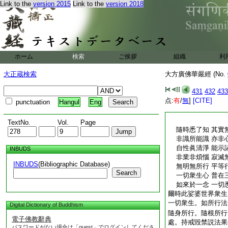
Link to the
version 2015
Link to the
version 2018
ホーム
検索
ご挨拶
組織
利
大正蔵検索
大方廣佛華嚴經 (No.
431
432
433
点:
有
/
無
]
[CITE]
punctuation
Hangul
Eng
TextNo.
Vol.
Page
隨時悉了知 其實
非識所能識 亦非
自性眞清淨 能示
INBUDS
非業非煩惱 寂滅
INBUDS
(Bibliographic Database)
無明無所行 平等
Search
一切衆生心 普在
如來於一念 一切
爾時此娑婆世界衆生
一切衆生。如所行法
Digital Dictionary of Buddhism
隨身所行。隨根所行
電子佛教辭典
處。持戒毀禁説法果
パスワードがない場合は「guest」でログインしてくださ