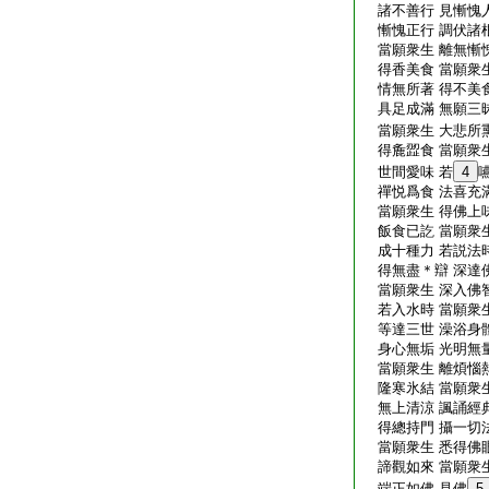
諸不善行 見慚愧人
慚愧正行 調伏諸根
當願衆生 離無慚愧
得香美食 當願衆生
情無所著 得不美食
具足成滿 無願三昧
當願衆生 大悲所熏
得麁歰食 當願衆生
世間愛味 若
4
禪悦爲食 法喜充滿
當願衆生 得佛上味
飯食已訖 當願衆生
成十種力 若説法時
得無盡＊辯 深達佛
當願衆生 深入佛智
若入水時 當願衆生
等達三世 澡浴身體
身心無垢 光明無量
當願衆生 離煩惱熱
隆寒氷結 當願衆生
無上清涼 諷誦經典
得總持門 攝一切法
當願衆生 悉得佛眼
諦觀如來 當願衆生
端正如佛 見佛
5