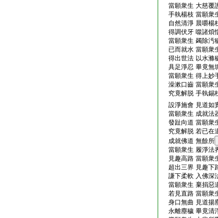
當願衆生 大慈覆護
手執楊枝 當願衆生
自然清淨 晨嚼楊枝
得調伏牙 噬諸煩惱
當願衆生 蠲除汚穢
已而就水 當願衆生
得出世法 以水滌穢
具足淨忍 畢竟無垢
當願衆生 得上妙手
澡漱口齒 當願衆生
究竟解脱 手執錫杖
設淨施會 見道如
當願衆生 成就法器
發趾向道 當願衆生
究竟解脱 若已在道
成就佛道 無餘所
當願衆生 履淨法界
見趣高路 當願衆生
超出三界 見趣下路
謙下柔軟 入佛深法
當願衆生 棄捐惡道
若見直路 當願衆生
身口無曲 見道揚塵
永離塵穢 畢竟清淨