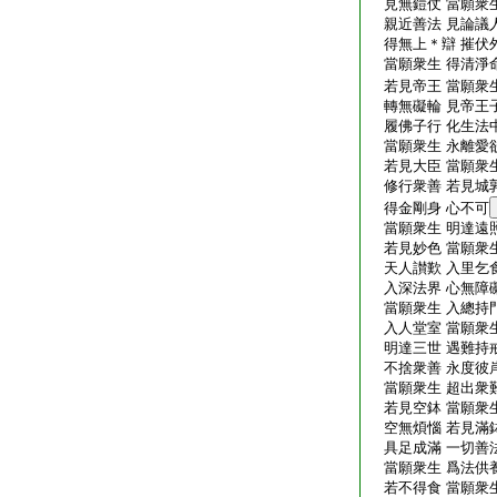
見無鎧仗 當願衆生
親近善法 見論議人
得無上＊辯 摧伏外
當願衆生 得清淨命
若見帝王 當願衆生
轉無礙輪 見帝王子
履佛子行 化生法中
當願衆生 永離愛欲
若見大臣 當願衆生
修行衆善 若見城郭
得金剛身 心不可
當願衆生 明達遠照
若見妙色 當願衆生
天人讃歎 入里乞食
入深法界 心無障礙
當願衆生 入總持門
入人堂室 當願衆生
明達三世 遇難持戒
不捨衆善 永度彼岸
當願衆生 超出衆難
若見空鉢 當願衆生
空無煩惱 若見滿鉢
具足成滿 一切善法
當願衆生 爲法供養
若不得食 當願衆生