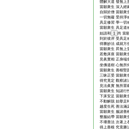
體解大道 發無上意
當願衆生 深入經藏
自歸於僧 當願衆生
一切無礙 受持淨戒
具足修習 學一切戒
當願衆生 具足道戒
始請和
1
尚 當
到於彼岸 受具足戒
得勝妙法 成就方便
當願衆生 昇無上堂
若敷床座 當願衆生
見眞實相 正身端坐
坐佛道樹 心無所倚
當願衆生 善根堅固
三昧正受 當願衆生
得究竟定 觀察諸法
見法眞實 無所罣礙
當願衆生 知諸行性
下床安足 當願衆生
不動解脱 始擧足時
越度生死 善法滿足
當願衆生 服諸善根
整服結帶 當願衆生
不壞善法 次著上衣
得上善根 究竟勝法