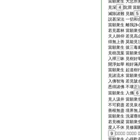
當願衆生 大悲所熏
見深
4
阬澗 當
滅除諸難 見聽
5
説甚深法 一切和合
當願衆生 離我諍心
若見叢林 當願衆生
天人師仰 若見高山
得無上善 莫能見頂
當願衆生 拔三毒刺
見樹茂葉 當願衆生
入禪三昧 見樹好華
開淨如華 相好滿具
當願衆生 起道樹行
見諸流水 當願衆生
入佛智海 若見陂水
悉得諸佛 不壞正法
當願衆生 入佛
6
見人汲井 當願衆生
不可窮盡 若見泉水
善根無盡 境界無上
當願衆生 洗濯塵垢
若見橋梁 當願衆生
度人不休 見修園圃
9
𦓷除穢惡 不生欲根 
當願衆生 心得歡喜