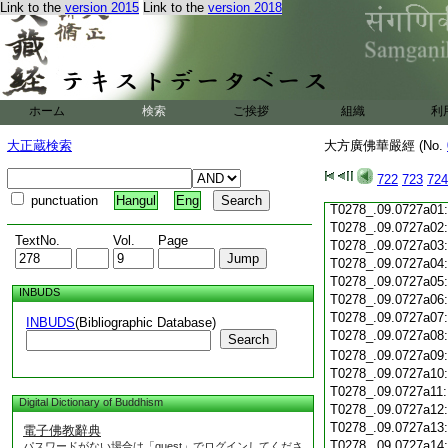
Link to the
version 2015
Link to the
version 2018
T0278_.09.0726c19
T0278_.09.0726c20
T0278_.09.0726c21
T0278_.09.0726c22
T0278_.09.0726c23
T0278_.09.0726c24
ホーム
検索
ご挨拶
組織
利
T0278_.09.0726c25
T0278_.09.0726c26
大正蔵検索
大方廣佛華嚴經 (No.
T0278_.09.0726c27
T0278_.09.0726c28
722
723
724
T0278_.09.0726c29
punctuation
Hangul
Eng
T0278_.09.0727a01
T0278_.09.0727a02
TextNo.
Vol.
Page
T0278_.09.0727a03
T0278_.09.0727a04
T0278_.09.0727a05
INBUDS
T0278_.09.0727a06
T0278_.09.0727a07
INBUDS
(Bibliographic Database)
T0278_.09.0727a08
Search
T0278_.09.0727a09
T0278_.09.0727a10
T0278_.09.0727a11
Digital Dictionary of Buddhism
T0278_.09.0727a12
T0278_.09.0727a13
電子佛教辭典
T0278_.09.0727a14
パスワードがない場合は「guest」でログインしてくださ