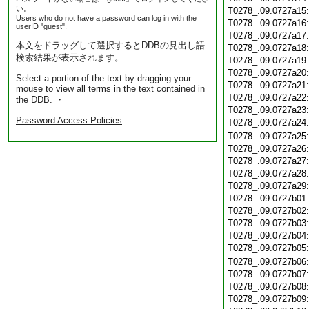
い。
T0278_.09.0727a15
Users who do not have a password can log in with the
T0278_.09.0727a16
userID "guest".
T0278_.09.0727a17
本文をドラッグして選択するとDDBの見出し語
T0278_.09.0727a18
検索結果が表示されます。
T0278_.09.0727a19
T0278_.09.0727a20
Select a portion of the text by dragging your
T0278_.09.0727a21
mouse to view all terms in the text contained in
T0278_.09.0727a22
the DDB. ・
T0278_.09.0727a23
Password Access Policies
T0278_.09.0727a24
T0278_.09.0727a25
T0278_.09.0727a26
T0278_.09.0727a27
T0278_.09.0727a28
T0278_.09.0727a29
T0278_.09.0727b01
T0278_.09.0727b02
T0278_.09.0727b03
T0278_.09.0727b04
T0278_.09.0727b05
T0278_.09.0727b06
T0278_.09.0727b07
T0278_.09.0727b08
T0278_.09.0727b09