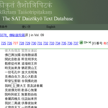
:
顯現自在力 充滿十方界
:
放大光明海 一切刹塵等
:
無量自在身 充滿於十方
:
大地六種動 自然出妙音
:
如來興出世 天人悉歡喜
:
一切毛孔中 出佛化身海
用条件
使い方
English
:
充滿十方界 隨應而説法
:
我夢見如是 如來自在力
0278_
佛馱跋陀羅
譯 ) in Vol. 09
:
聞説深妙法 其心大歡喜
:
一萬夜天神 充滿虚空中
725
726
727
728
729
730
731
732
733
734
735
736
737
[行番号:
有
/
:
讃歎彼如來 聞已即覺悟
:
彼天告我言 賢慧女速起
:
佛已興汝國 劫海難値遇
:
聞此音歡喜 即見明淨光
:
觀察從何來 道場樹王所
:
時見如來身 猶若寶山王
:
一切毛孔中 放大光明海
:
見佛自在力 其心大歡喜
:
即發弘誓願 令我獲此徳
:
我時
1
覺大王 普及諸眷屬
:
見彼佛光明 歡喜心無量
:
我時與彼王 無量那由他
:
眷屬四種兵 往詣如來所
:
我於二萬歳 供養彼如來
:
七寶四天下 一切悉奉施