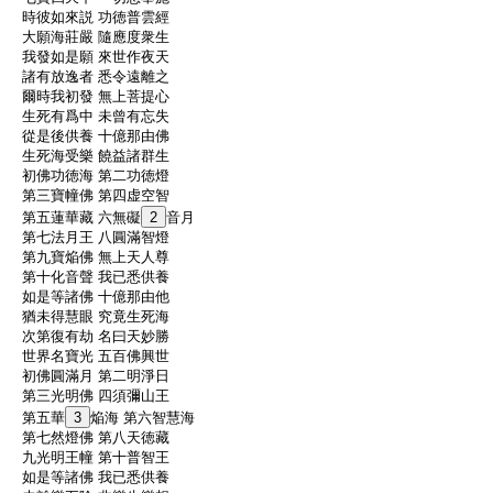
:
時彼如來説 功徳普雲經
:
大願海莊嚴 隨應度衆生
:
我發如是願 來世作夜天
:
諸有放逸者 悉令遠離之
:
爾時我初發 無上菩提心
:
生死有爲中 未曾有忘失
:
從是後供養 十億那由佛
:
生死海受樂 饒益諸群生
:
初佛功徳海 第二功徳燈
:
第三寶幢佛 第四虚空智
:
第五蓮華藏 六無礙
2
音月
:
第七法月王 八圓滿智燈
:
第九寶焔佛 無上天人尊
:
第十化音聲 我已悉供養
:
如是等諸佛 十億那由他
:
猶未得慧眼 究竟生死海
:
次第復有劫 名曰天妙勝
:
世界名寶光 五百佛興世
:
初佛圓滿月 第二明淨日
:
第三光明佛 四須彌山王
:
第五華
3
焔海 第六智慧海
:
第七然燈佛 第八天徳藏
:
九光明王幢 第十普智王
:
如是等諸佛 我已悉供養