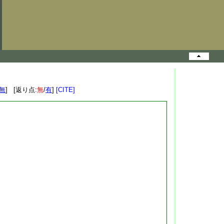
無
] [返り点:
無
/
有
]
[CITE]