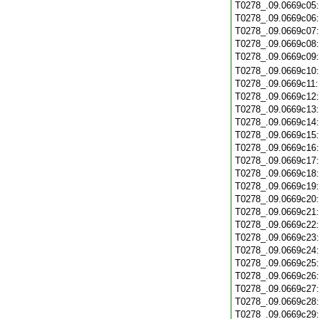
T0278_.09.0669c05
T0278_.09.0669c06
T0278_.09.0669c07
T0278_.09.0669c08
T0278_.09.0669c09
T0278_.09.0669c10
T0278_.09.0669c11
T0278_.09.0669c12
T0278_.09.0669c13
T0278_.09.0669c14
T0278_.09.0669c15
T0278_.09.0669c16
T0278_.09.0669c17
T0278_.09.0669c18
T0278_.09.0669c19
T0278_.09.0669c20
T0278_.09.0669c21
T0278_.09.0669c22
T0278_.09.0669c23
T0278_.09.0669c24
T0278_.09.0669c25
T0278_.09.0669c26
T0278_.09.0669c27
T0278_.09.0669c28
T0278_.09.0669c29