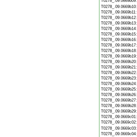
T0278_.09.0669b09
T0278_.09.0669b10
T0278_.09.0669b11
T0278_.09.0669b12
T0278_.09.0669b13
T0278_.09.0669b14
T0278_.09.0669b15
T0278_.09.0669b16
T0278_.09.0669b17
T0278_.09.0669b18
T0278_.09.0669b19
T0278_.09.0669b20
T0278_.09.0669b21
T0278_.09.0669b22
T0278_.09.0669b23
T0278_.09.0669b24
T0278_.09.0669b25
T0278_.09.0669b26
T0278_.09.0669b27
T0278_.09.0669b28
T0278_.09.0669b29
T0278_.09.0669c01
T0278_.09.0669c02
T0278_.09.0669c03
T0278_.09.0669c04