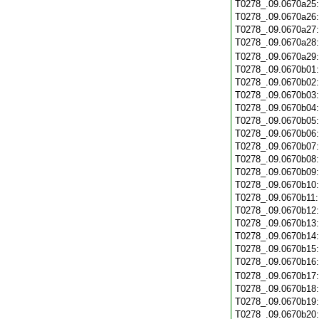
T0278_.09.0670a25
T0278_.09.0670a26
T0278_.09.0670a27
T0278_.09.0670a28
T0278_.09.0670a29
T0278_.09.0670b01
T0278_.09.0670b02
T0278_.09.0670b03
T0278_.09.0670b04
T0278_.09.0670b05
T0278_.09.0670b06
T0278_.09.0670b07
T0278_.09.0670b08
T0278_.09.0670b09
T0278_.09.0670b10
T0278_.09.0670b11
T0278_.09.0670b12
T0278_.09.0670b13
T0278_.09.0670b14
T0278_.09.0670b15
T0278_.09.0670b16
T0278_.09.0670b17
T0278_.09.0670b18
T0278_.09.0670b19
T0278_.09.0670b20