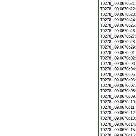
T0278_.09.0670b21
T0278_.09.0670b22
T0278_.09.0670b23
T0278_.09.0670b24
T0278_.09.0670b25
T0278_.09.0670b26
T0278_.09.0670b27
T0278_.09.0670b28
T0278_.09.0670b29
T0278_.09.0670c01
T0278_.09.0670c02
T0278_.09.0670c03
T0278_.09.0670c04
T0278_.09.0670c05
T0278_.09.0670c06
T0278_.09.0670c07
T0278_.09.0670c08
T0278_.09.0670c09
T0278_.09.0670c10
T0278_.09.0670c11
T0278_.09.0670c12
T0278_.09.0670c13
T0278_.09.0670c14
T0278_.09.0670c15
T0278_.09.0670c16