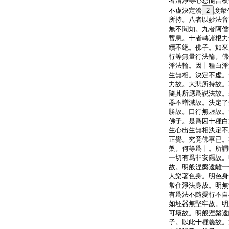
者清淨等心悉能普覆
不虚決定濟
2
度衆
所持。八者以妙法音
無不聞知。九者阿僧
暫息。十者轉諸根力
續不絶。佛子。如來
行等無量行法輪。佛
淨法輪。因十種白淨
生無相。決定不虚。
力故。大悲所持故。
隨其所應爲説法故。
器不増減故。決定了
勝故。口行無虚故。
佛子。是爲因十種白
生心出生無相決定不
正覺。究竟佛事已。
槃。何等爲十。所謂
一切有爲非安隱故。
故。明般涅槃遠離一
人樂著色身。明色身
常住淨法身故。明無
有爲法不隨愛行不自
如坯器無堅牢故。明
可壞故。明般涅槃遠
子。以此十種義故。