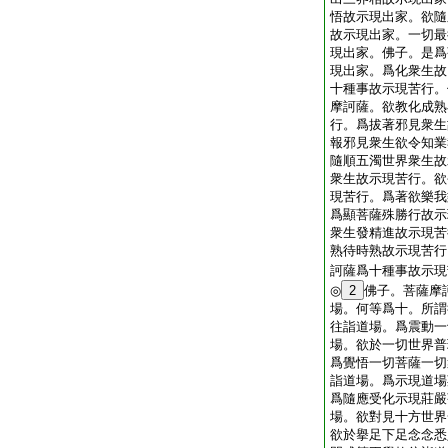
悟故示現出家。欲隨
故示現出家。一切最
現出家。佛子。是爲
現出家。爲化衆生故
十種事故示現苦行。
摩訶薩。欲教化成熟
行。爲拔著邪見衆生
報邪見衆生欲令知業
隨順五濁世界衆生故
衆生故示現苦行。欲
現苦行。爲著欲樂我
爲顯菩薩殊勝行故示
衆生發精進故示現苦
熟待時熟故示現苦行
訶薩爲十種事故示現
◎
2
佛子。菩薩摩
場。何等爲十。所謂
往詣道場。爲震動一
場。欲於一切世界普
爲覺悟一切菩薩一切
詣道場。爲示現道場
爲隨應受化示現莊嚴
場。欲對見十方世界
欲於擧足下足念念悉