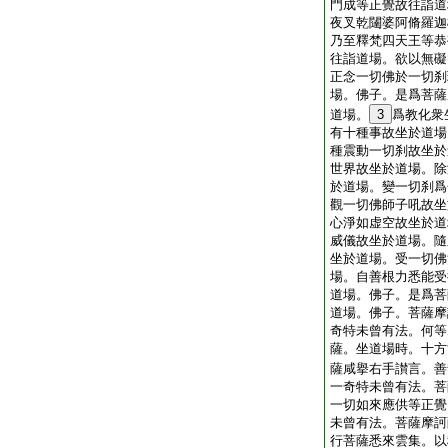
門成等正覺故往詣道
夜叉乾闥婆阿脩羅迦
乃至釋梵四天王等恭
往詣道場。欲以無礙
正念一切佛於一切刹
場。佛子。是爲菩薩
道場。
3
爲教化衆
有十種事故坐於道場
種震動一切刹故坐於
世界故坐於道場。除
於道場。變一切刹爲
觀一切佛師子吼故坐
心淨如虚空故坐於道
威儀故坐於道場。隨
坐於道場。受一切佛
場。自善根力悉能受
道場。佛子。是爲菩
道場。佛子。菩薩摩
奇特未曾有法。何等
薩。坐道場時。十方
薩咸擧右手讃言。善
一奇特未曾有法。菩
一切如來應供等正覺
未曾有法。菩薩摩訶
行菩薩悉來雲集。以