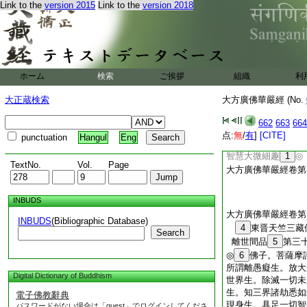
Link to the
version 2015
Link to the
version 2018
胎。
3
若菩薩摩訶
薩十種微細趣。何等
處母胎時。示現初發
灌頂授記之地。在母
天。在母胎中示現出
子地。在母胎中現在
ホーム
検索
ご挨拶
組織
利
胎中示現出家。在母
道場成等正覺。在母
大正蔵検索
大方廣佛華嚴經 (No.
胎中示現大般涅槃。
諸法。一切菩薩行。
662
663
664
行門。佛子。是爲菩
点:
無
/
有
]
[CITE]
punctuation
Hangul
Eng
菩薩摩訶薩。安住此
智慧大微細趣
1
◎
TextNo.
Vol.
Page
大方廣佛華嚴經卷第
INBUDS
大方廣佛華嚴經卷第
INBUDS
(Bibliographic Database)
4
東晋天竺三
Search
離世間品
5
第三
◎
6
佛子。菩薩摩
所謂離愚癡生。放大
Digital Dictionary of Buddhism
世界生。除滅一切未
生。知三界諸劫悉如
電子佛教辭典
現身生。具足一切智
パスワードがない場合は「guest」でログインしてくださ