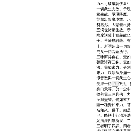
力不可破壞調伏衆生
一切衆生力故。示現
衆生故。示現降魔。
能超出衆魔境故。示
勢羸劣。大悲善根勢
五濁世諸衆生故。示
薩摩訶薩十種義故坐
子。菩薩摩訶薩。有
十。所謂超出一切衆
究竟一切菩薩所行。
三昧而得自在。覺如
菩薩諸禪三昧。覺如
法。覺如來力。分別
來力。以淨法身滿一
淨音悉與一切衆生心
受持一切
1
佛法。
身口意等。於一念中
得善覺三昧具佛十力
至漏盡智。覺如來力
薩十種覺如來力。菩
名如來。佛子。如是
已。能轉十行清淨法
足清淨四無所畏。二
三者明了四諦。四者