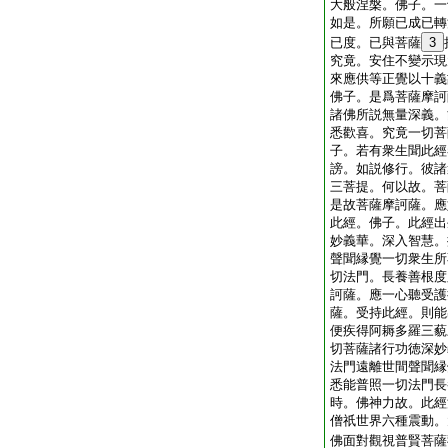
大般涅槃。佛子。一
如是。所願已成已轉
已度。已與菩薩
3
究竟。安住不變示現
來應供等正覺以十義
佛子。是爲菩薩摩訶
諸佛所説無量深義。
悉歡喜。究竟一切菩
子。若有衆生聞此經
謗。如説修行。彼諸
三菩提。何以故。菩
是故菩薩摩訶薩。應
此經。佛子。此經出
妙義華。深入智慧。
聲聞縁覺一切衆生所
切法門。長養善根度
訶薩。應一心聽受護
薩。受持此經。則能
便疾得阿耨多羅三藐
切菩薩諸行功徳深妙
法門遠離世間聲聞縁
悉能普照一切法門長
時。佛神力故。此經
僧祇世界六種震動。
佛面對觀視普賢菩薩