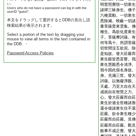
い。
明普照覺悟一切衆生
Users who do not have a password can log in with the
諸禪三昧身生。佛子
userID "guest".
六種震動。一切衆生
本文をドラッグして選択するとDDBの見出し語
悉除滅。映蔽一切諸
検索結果が表示されます。
量菩薩普來雲集。佛
種生。爲欲化度衆生
Select a portion of the text by dragging your
子。菩薩摩訶薩。有
mouse to view all terms in the text contained in
何等爲十。所謂菩薩
the DDB. ・
切世間沒五欲泥。除
Password Access Policies
是知故。發大莊嚴而
衆生眼皆悉盲瞽。我
衆生慧眼悉令清淨。
我今因此假名身故。
身。充滿三世。發大
訶薩。以無礙淨眼。
天處。乃至大自在天
成就自在智慧之力。
心。發大莊嚴而自莊
衆生於過去世種諸善
還令彼諸衆生住不退
莊嚴。欲令衆生種少
莊嚴而自莊嚴。見佛
莊嚴而自莊嚴。觀見
餘事不成正覺。發大