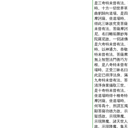
是三奇特未曾有法。
時。十方一切世界草
曲躬歸向道場。是四
摩訶薩。坐道場時。
得此三昧故究竟菩薩
未曾有法。菩薩摩訶
尼。名曰離垢勝妙海
陀羅尼故。一切諸佛
是六奇特未曾有法。
時。以神通力。恭敬
特未曾有法。菩薩摩
無上智慧法門善巧方
根。是八奇特未曾有
場時。正受三昧名曰
此定已得淨法身。滿
九奇特未曾有法。菩
清淨身業攝取三世。
是十奇特未曾有法。
坐道場時得十種奇特
摩訶薩。坐道場時。
何等爲十。所謂五濁
顯菩薩功徳力故。示
疑惑故。示現降魔。
示現降魔。諸天世人
故。示現降魔。集天