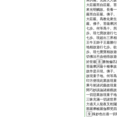
摩訶薩。見諸天人疲
大莊嚴而自莊嚴。菩
來光明觸故。長養一
嚴而自莊嚴。佛子。
大莊嚴。爲教化衆生
嚴。佛子。菩薩摩訶
七歩。何等爲十。所
歩。現七寶故遊行七
七歩。現超出三界相
王牛王師子王最勝行
地相故遊行七歩。欲
歩。現七覺寶相故遊
切佛法不由他悟故遊
於世最
8
勝無倫匹
菩薩摩訶薩十種事故
故作是示現。佛子。
故現童子地。何等爲
印方便現此業故現童
乘弓射諸武藝故現童
間巧妙談論諸嬉戲故
一切惡業故現童子地
三昧充滿一切諸世界
力過天人龍夜叉乾闥
那羅摩睺羅伽釋梵四
9
殊妙色出過一切