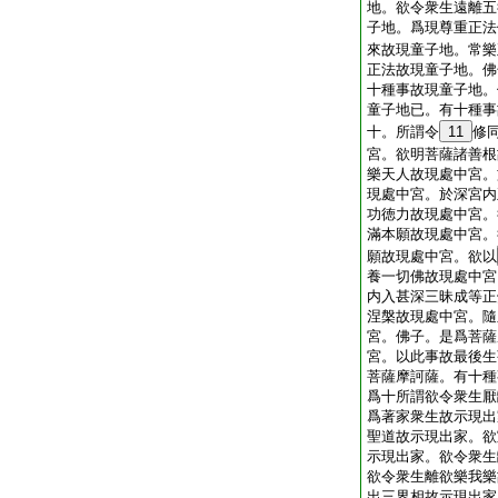
地。欲令衆生遠離五
子地。爲現尊重正法
來故現童子地。常樂
正法故現童子地。佛
十種事故現童子地。
童子地已。有十種事
十。所謂令
11
修
宮。欲明菩薩諸善根
樂天人故現處中宮。
現處中宮。於深宮内
功徳力故現處中宮。
滿本願故現處中宮。
願故現處中宮。欲以
養一切佛故現處中宮
内入甚深三昧成等正
涅槃故現處中宮。隨
宮。佛子。是爲菩薩
宮。以此事故最後生
菩薩摩訶薩。有十種
爲十所謂欲令衆生厭
爲著家衆生故示現出
聖道故示現出家。欲
示現出家。欲令衆生
欲令衆生離欲樂我樂
出三界相故示現出家