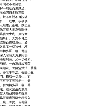
著聞法不著諸劫。
解一切劫而無厭足。
海成阿耨多羅三藐
。於不可説不可説劫。
於一一劫中。恭敬供
示現沒此生彼。以出三
佛菩薩大衆及聲聞僧。
具供養舍利。廣行大
願所行。大施不可思
愍饒益攝取衆生。於
敬供養一切諸佛。護
阿耨多羅三藐三菩提。
深入智慧大海成阿耨
薩摩訶薩。於一切佛所。
師所。一向專求教菩薩
隨順法。菩薩清淨法。菩薩
。菩薩平等法。菩薩出生
門。攝取一切衆生。而
不可説不可説衆生。發
。住阿耨多羅三藐三菩
法。教化衆生而無厭
慧大海成阿耨多羅三
爲菩薩摩訶薩十種深入
三藐三菩提。若菩薩