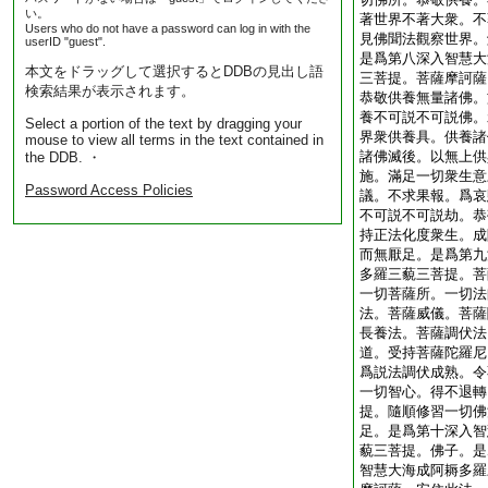
い。
著世界不著大衆。不
Users who do not have a password can log in with the
見佛聞法觀察世界。
userID "guest".
是爲第八深入智慧大
本文をドラッグして選択するとDDBの見出し語
三菩提。菩薩摩訶薩
検索結果が表示されます。
恭敬供養無量諸佛。
養不可説不可説佛。
Select a portion of the text by dragging your
界衆供養具。供養諸
mouse to view all terms in the text contained in
諸佛滅後。以無上供
the DDB. ・
施。滿足一切衆生意
Password Access Policies
議。不求果報。爲哀
不可説不可説劫。恭
持正法化度衆生。成
而無厭足。是爲第九
多羅三藐三菩提。菩
一切菩薩所。一切法
法。菩薩威儀。菩薩
長養法。菩薩調伏法
道。受持菩薩陀羅尼
爲説法調伏成熟。令
一切智心。得不退轉
提。隨順修習一切佛
足。是爲第十深入智
藐三菩提。佛子。是
智慧大海成阿耨多羅