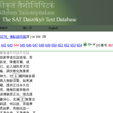
羅三藐三菩提所種
覩衆生種見佛善根。得
是觀察過去一切
9
劫。
深入智慧大海。成阿耨
薩摩訶薩。入未來世
佛知劫無佛。知彼諸
用条件
使い方
English
。世界如來名號何
少。亦知如來壽命長
0278_
佛馱跋陀羅
譯 ) in Vol. 09
切諸劫。分別了知而
入智慧大海成阿耨多
642
643
644
645
646
647
648
649
650
651
652
653
654
[行番号:
無
/
摩訶薩。入現在世。觀
量無邊不可説不可説
捨家學道往詣道場。菩
趺坐。降魔官屬。成
已。起入城邑昇天宮
輪。調伏教化無量衆
神力。付
1
屬阿耨多羅
壽入無餘涅槃。如來滅
藏。護持正法令久住
塔。種種莊嚴恭敬供
諸佛聽受正法。憶念護
趣深心。充滿
2
無量法
錯謬。何以故。菩薩摩
悉如夢。而能往詣一
不著自身。不著佛身。不