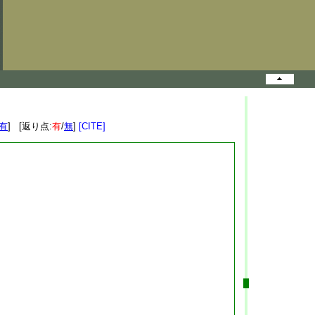
有
] [返り点:
有
/
無
]
[CITE]