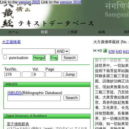
Link to the
version 2015
Link to the
version 2018
有諸衆生。爲阿耨多
善根。亦悉了知。又
値未來無量諸佛。如
而無厭足。是爲第六
多羅三藐三菩提。菩
觀察一切劫。知劫有
ホーム
検索
ご挨拶
組織
利
劫各有幾佛出興于世
等。又知所度衆生多
大正蔵検索
大方廣佛華嚴經 (No.
短。如是入未來世一
無厭足。是爲第七深
639
640
641
羅三藐三菩提。菩薩
punctuation
Hangul
Eng
察十方一切世界。無
諸世界中。一切如來
TextNo.
Vol.
Page
提樹下藉菩提草結跏
阿耨多羅三藐三菩提
殿。説微妙法轉正法
INBUDS
生。現如來無量自在
三藐三菩提。乃至捨
INBUDS
(Bibliographic Database)
後。大衆普會結集經
Search
世。爲舍利故起無量
養。又化衆生。令見
持智慧觀察。長養勝
Digital Dictionary of Buddhism
界。於一切佛法而無
訶薩。知一切如來皆
電子佛教辭典
パスワードがない場合は「guest」でログインしてくださ
切佛所。恭敬供養。