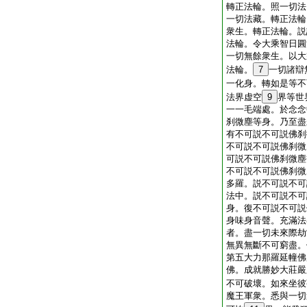
轉正法輪。照一切法
一切法藏。轉正法輪
衆生。轉正法輪。説
法輪。令大乘智日圓
一切無餘衆生。以大
法輪。
7
一切諸辯
一化身。轉如是等不
法界虚空
9
界等世
一一毛端處。於念念
刹微塵等身。乃至盡
有不可説不可説佛刹
不可説不可説佛刹微
可説不可説佛刹微塵
不可説不可説佛刹微
多羅。説不可説不可
法中。説不可説不可
身。復不可説不可説
身味身音聲。充滿法
者。盡一切未來際劫
無異無斷不可窮盡。
第五大力那羅延幢佛
佛。成就勝妙大莊嚴
不可破壞。如來坐彼
魔王軍衆。悉與一切