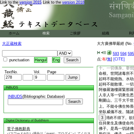
餘。一切諸佛。知一
Link to the
version 2015
Link to the
version 2018
有餘。一切諸佛。知
相。悉無有餘。一切
慧。悉無有餘。一切
起。悉無有餘。一切
界。悉無有餘。一切
ホーム
検索
ご挨拶
組織
利
界如因陀羅網。悉無
諸佛知十種法悉無有
大正蔵検索
大方廣佛華嚴經 (No.
佛子。一切諸佛。有
力。大功
8
徳力。
593
594
595
可壞力。一切世間不
点:
有
/
無
]
[CITE]
punctuation
Hangul
Eng
能壞力。大力
8
那
十。一切佛身。擧世
TextNo.
Vol.
Page
命根。世間諸毒所不
起時不能燒熱。水劫
起時不能散壞。一切
INBUDS
阿修羅迦樓羅緊那羅
人非人等一切衆生悉
INBUDS
(Bibliographic Database)
剛圍山。三千大千世
Search
上。不能令佛生怖畏
坐臥威儀不改。隨諸
3
渧終不得下。欲
Digital Dictionary of Buddhism
住持衆生及佛使命尚
佛子。是爲一切諸佛
電子佛教辭典
パスワードがない場合は「guest」でログインしてくださ
所住法。佛子。一切