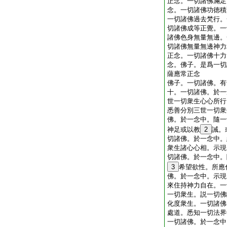
正念。一切諸佛滿足
念。一切諸佛功徳積
一切諸佛過去梵行。
切諸佛成等正覺。一
諸佛色身無量無邊。
切諸佛無量無邊神力
正念。一切諸佛十力
念。佛子。是爲一切
薩應常正念
佛子。一切諸佛。有
十。一切諸佛。於一
世一切衆生心心所行
悉善分別三世一切衆
佛。於一念中。隨一
神足或以教
2
誡。
切諸佛。於一念中。
衆生諸心心相。示現
切諸佛。於一念中。
3
希望欲性。所應
佛。於一念中。示現
來住持神力自在。一
一切衆生。説一切佛
化度衆生。一切諸佛
處道。悉知一切法界
一切諸佛。於一念中