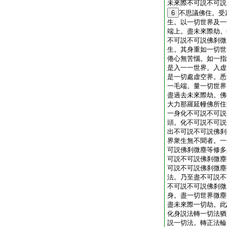
未來際不可説不可説
6
不思議佛住。受
生。以一切世界及一
端上。盡未來際劫。
不可説不可説佛刹微
生。其身重如一切世
倦心無苦惱。如一指
是入一一世界。入虚
是一切處虚空界。悉
一毛端。量一切世界
盡過去未來際劫。佛
大力那羅延幢佛所住
一身化不可説不可説
頭。化不可説不可説
出不可説不可説佛刹
界衆生無不聞者。一
可説佛刹微塵等修多
可説不可説佛刹微塵
可説不可説佛刹微塵
法。乃至盡不可説不
不可説不可説佛刹微
身。盡一切世界微塵
盡未來際一切劫。此
化身説法轉一切法猶
説一切法。轉正法輪