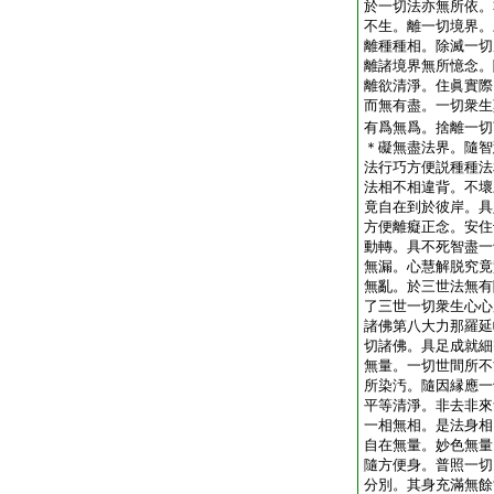
於一切法亦無所依。
不生。離一切境界。
離種種相。除滅一切
離諸境界無所憶念。
離欲清淨。住眞實際
而無有盡。一切衆生
有爲無爲。捨離一切
＊礙無盡法界。隨智
法行巧方便説種種法
法相不相違背。不壞
竟自在到於彼岸。具
方便離癡正念。安住
動轉。具不死智盡一
無漏。心慧解脱究竟
無亂。於三世法無有
了三世一切衆生心心
諸佛第八大力那羅延
切諸佛。具足成就細
無量。一切世間所不
所染汚。隨因縁應一
平等清淨。非去非來
一相無相。是法身相
自在無量。妙色無量
隨方便身。普照一切
分別。其身充滿無餘