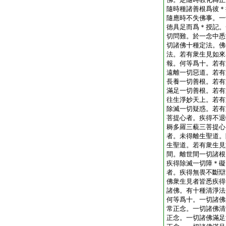
隨時種諸善根爲彼＊
隨應時不失佛事。一
徳具足而爲＊授記。
切問難。於一念中悉
切諸佛十種定法。佛
法。若有衆生見如來
報。何等爲十。若有
遠離一切惡道。若有
長養一切善根。若有
滿足一切善根。若有
往生淨妙天上。若有
除滅一切疑惑。若有
菩提心者。疾得不退
耨多羅三藐三菩提心
者。未得離生聖道。
生聖道。若有衆生見
間。離世間一切諸根
疾得除滅一切障＊礙
者。疾得無畏不斷辯
佛衆生見者皆悉疾得
諸佛。有十種清淨法
何等爲十。一切諸佛
常正念。一切諸佛清
正念。一切諸佛滿足