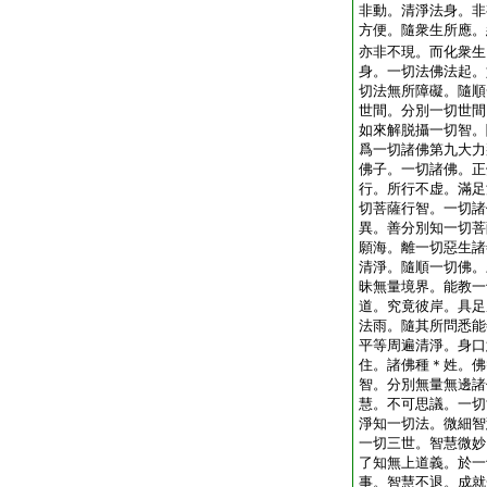
非動。清淨法身。非
方便。隨衆生所應。
亦非不現。而化衆生
身。一切法佛法起。
切法無所障礙。隨順
世間。分別一切世間
如來解脱攝一切智。
爲一切諸佛第九大力
佛子。一切諸佛。正
行。所行不虚。滿足
切菩薩行智。一切諸
異。善分別知一切菩
願海。離一切惡生諸
清淨。隨順一切佛。
昧無量境界。能教一
道。究竟彼岸。具足
法雨。隨其所問悉能
平等周遍清淨。身口
住。諸佛種＊姓。佛
智。分別無量無邊諸
慧。不可思議。一切
淨知一切法。微細智
一切三世。智慧微妙
了知無上道義。於一
事。智慧不退。成就