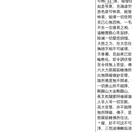
可怖
11
畏。能發
如是等衆。充滿虚空
形色甚可怖畏。能發
怖畏。能壞一切世間
見已心無恐怖。一毛
不生一念微畏之相。
遠離覺觀心常寂靜。
除滅一切愛恚煩惱。
大慈之力。住大悲住
胸徳字相不可破壞。
天眷屬。見如來已皆
輪教化。皆令調伏發
至令得無上菩提。佛
六大力那羅延幢佛所
出無障礙微妙音聲。
隨所應度無不聞者。
一切衆山所不能障。
剛圍山大金剛圍山。
夜叉乾闥婆阿修羅迦
人非人等一切宮殿。
高大音聲。亦不能障
無所障礙。佛子。是
那羅延幢佛所住法。
＊礙。於不可説不可
淨。三世諸佛離垢清