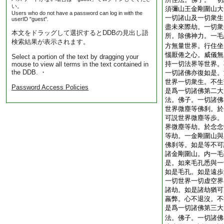
い。
須彌山王金剛圍山大
Users who do not have a password can log in with the
一切諸山及一切衆生
userID "guest".
盡未來際劫。一切衆
本文をドラッグして選択するとDDBの見出し語
所。除佛神力。一毛
検索結果が表示されます。
方無量世界。行住坐
惱厭倦之心。威儀無
Select a portion of the text by dragging your
持一切法界等世界。
mouse to view all terms in the text contained in
the DDB. ・
一切諸佛亦復如是。
世界一切衆生。不生
Password Access Policies
是爲一切諸佛第二大
法。佛子。一切諸佛
世界微塵等佛刹。於
可説世界微塵等歩。
界微塵等劫。於念念
等劫。一金剛圍山與
佛刹等。如是等不可
諸金剛圍山。内一毛
是。如來毛孔悉與一
如是毛孔。如是遠歩
一切世界一切虚空界
諸劫。如是諸劫猶可
羸弊。心不退沒。不
是爲一切諸佛第三大
法。佛子。一切諸佛