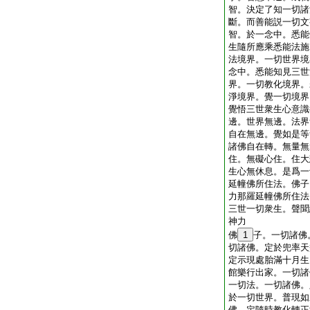
智。決定了知一切諸
斷。而善能説一切文
智。於一念中。悉能
生隨所應乘悉能法施
法境界。一切世界境
念中。悉能知見三世
界。一切教化境界。
淨境界。覺一切境界
覺悟三世衆生心意識
邊。世界無邊。法界
自在無邊。覺如是等
諸佛自在轉。無量無
住。無礙心住。住大
生心無休息。是爲一
延幢佛所住法。佛子
力那羅延幢佛所住法
三世一切衆生。聲聞
神力
佛
1
子。一切諸佛
切諸佛。定於兜率天
定示現處胎滿十月生
館樂行出家。一切諸
一切法。一切諸佛。
於一切世界。普現如
佛。定隨時教化轉正