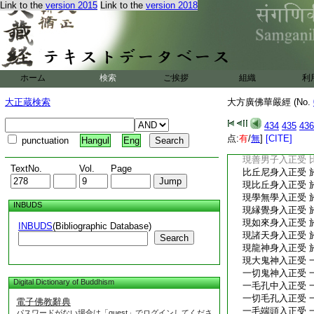
Link to the
version 2015
Link to the
version 2018
於身根中入正受 
分別一切諸觸法 
於觸法中入正受 
觀身無生無自性
於意根中入正受 
分別一切諸法相 
ホーム
検索
ご挨拶
組織
利
於諸法中入正受 
觀意無生無自性 
大正蔵検索
大方廣佛華嚴經 (No.
現童子身入正受 
現壯年身入正受 
434
435
436
現老年身入正受 
点:
有
/
無
]
[CITE]
punctuation
Hangul
Eng
現善女人入正受 
現善男子入正受 
TextNo.
Vol.
Page
比丘尼身入正受 
現比丘身入正受 
現學無學入正受 
INBUDS
現縁覺身入正受 
現如來身入正受 
INBUDS
(Bibliographic Database)
現諸天身入正受 
Search
現龍神身入正受 
現大鬼神入正受 
一切鬼神入正受 
Digital Dictionary of Buddhism
一毛孔中入正受 
一切毛孔入正受 
電子佛教辭典
一毛端頭入正受 
パスワードがない場合は「guest」でログインしてくださ