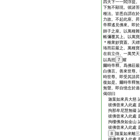
四天下一一閻浮提。
下無不顯現。彼諸菩
種法。皆悉自謂在於
力故。不起此座。昇
帝釋遙見佛來。即於
師子之座。以萬種雜
帳彌覆其上。以萬寶
＊種衆妙寶蓋。天繒
珞而莊嚴之。萬種寶
在前立侍。一萬梵天
以爲照
7
耀
爾時帝釋。爲佛莊嚴
白佛言。善來世尊。
時世尊。即受其請昇
復如是。爾時帝釋無
無聲。即自憶念於過
偈頌曰
迦葉如來具大慈 
彼佛曾來入此處 
拘那牟尼慧無礙 
彼佛曾來入此處 
拘樓佛身如金山 
彼佛曾來入此處 
8
隨葉如來離三
彼佛曾來入此處 