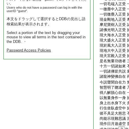
い。
一切毛端入正受 
Users who do not have a password can log in with the
一微塵中入正受 
userID "guest".
一切微塵入正受 
本文をドラッグして選択するとDDBの見出し語
現金剛地入正受 
検索結果が表示されます。
摩尼寶樹入正受 
諸佛光明入正受 
Select a portion of the text by dragging your
現大海水入正受 
mouse to view all terms in the text contained in
現大盛火入正受 
the DDB. ・
現於風大入正受 
Password Access Policies
現地大中入正受 
現天宮殿入正受 
是名無量功徳者 
十方一切諸如來 
一切諸佛皆共説 
諸龍神變佛自在 
今説聲聞自在力 
智慧明了聰達者 
得八解脱心自在 
以無量身作一身 
身上出水身下火 
行住坐臥虚空中 
彼不具足大慈悲 
尚能示現難思議 
現作日月遊虚空 