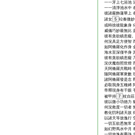
一一牙上七浴池 
一一清淨池水中 
彼諸嚴飾蓮華上 
諸女
5
竝奏微妙
或時捨彼龍象身 
威儀巧妙最無比 
彼有貪欲瞋恚癡。
何況具足方便智 
如阿脩羅化作身 
海水至深僅半身 
彼有貪欲瞋恚癡 
況伏魔怨照世燈 
天阿脩羅共戰時 
隨阿脩羅軍衆數 
諸阿脩羅發是念 
必取我身五種縛 
帝釋現身有千眼 
被甲持
7
杖自莊
彼以微小功徳力 
何況救度一切者 
教化忉利諸天故 
以諸天等放逸行 
一切五欲悉無常 
如幻野馬水中月 
一切放逸有憂諍 