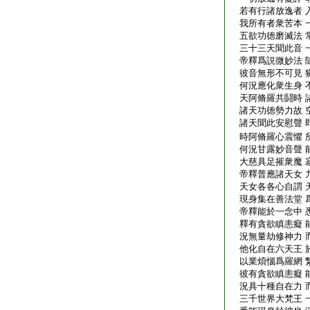
若有行諸放逸者 
我所有者衆苦本 
五欲功徳磨滅法 
三十三天聞此音 
帝釋爲説微妙法 
彼音無形不可見 
何況應化衆生身 
天阿脩羅共鬪時 
諸天功徳勢力故 
諸天聞此安慰聲 
時阿脩羅心震懼 
何況甘露妙音聲 
大慈具足摧衆魔 
帝釋普應諸天女 
天女各各心自謂 
現身集在善法堂 
帝釋能於一念中 
釋有貪欲瞋恚癡 
況無量劫修神力 
他化自在六天王 
以業煩惱爲羅網 
彼有貪欲瞋恚癡 
況具十種自在力 
三千世界大梵王 