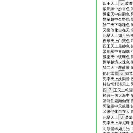
四王天上
5
玻瓈
緊那羅中妙香色 
微密天中白鵝色 
欝單越中金野馬 
餘二天下雜種色 
又復他化自在天 
化樂天上如月光 
夜摩天上白寶色 
四王天上最妙色 
緊那羅中青瑠璃 
微密天中玻瓈色 
欝單越境火珠色 
餘二天下雜莊嚴 
他化雷震
6
如梵
兜率天上妓樂音 
於彼忉利諸天上 
四
7
王天上乾闥
於彼一切大海中 
諸龍住處頻伽聲 
阿脩羅中天鼓聲 
又復他化自在天 
化樂天上
8
薝蔔
兜率天上摩尼珠 
明淨髻珠如月光 