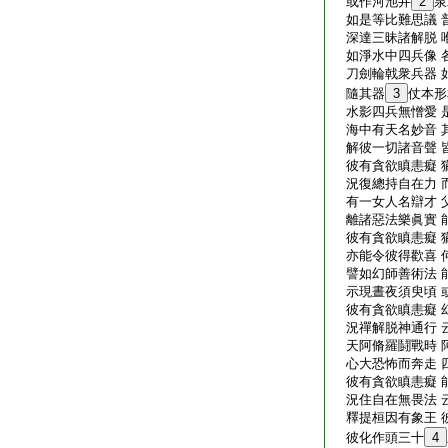
或作河池井
2
泉
如是等比難思議 
深達三昧諸解脱 
如淨水中四兵像 
刀劍輪戟衆兵器 
隨其器
3
仗本形
水影四兵無憎愛 
海中有天名妙音 
解彼一切諸音聲 
彼有貪欲瞋恚癡 
況復總持自在力 
有一女人名辯才 
離諸惡法樂眞實 
彼有貪欲瞋恚癡 
亦能令彼得歡喜 
譬如幻師善術法 
示現晝夜須臾頃 
彼有貪欲瞋恚癡 
況禪解脱神通行 
天阿脩羅鬪戰時 
心大恐怖而奔走 
彼有貪欲瞋恚癡 
況住自在無畏法 
釋提桓因有象王 
彼化作頭三十
4