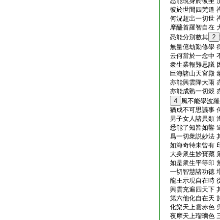
悉能現身於彼坐 
彼於世間四梵道 
何況超出一切世 
摩醯首羅智自在 
悉能分別數其
2
無量億劫勤修學 
云何當於一念中 
衆生業報難思議 
巨海諸山天宮殿 
亦能興雲降大雨 
亦能成熟一切穀 
4
風不能學波羅
猶成不可思議事 
男子女人諸異類 
悉能了知皆如響 
爲一切衆説妙法 
如海奇特未曾有 
大身衆生妙寶藏 
如是衆生平等印 
一切智慧諸功徳 
龍王示現自在時 
興雲充遍四天下 
第六他化自在天 
化樂天上雲赤色 
夜摩天上瑠璃色 