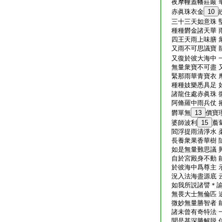
夜摩幢蓋幡莊嚴 
赤眞珠衣金
10
三十三天如意珠 
種種欝金諸天華 
四王天雨上味膳 
又雨不可思議寶 
又復於彼大海中 
無量衆寶不可盡 
緊那雨華青寶衣 
種種妓樂悉具足 
諸龍住處赤眞珠 
阿脩羅中雨兵仗 
欝單無
13
價寶
婆師波利
15
薝
閻浮提雨清淨水 
長養衆果香華樹 
如是無量難思議 
自於宮殿身不動 
於彼海中爲尊主 
況入法海盡源底 
如我所説諸譬＊諭
無畏大士無倫匹 
微妙無量勝智者 
諸未曾有奇特法 
聞是甚深勝解脱 