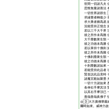
世間一切諸凡夫 
思惟無量諸善法 
一切世界諸群生
求縁覺者轉復少 
求大乘者猶爲易 
況能受持正憶念 
若以三千大千界 
彼之所作未爲難 
大千塵數衆生類 
彼之功徳未爲勝 
若以掌持十佛刹 
彼之所作未爲難 
十佛刹塵衆生類 
彼之功徳未爲勝 
十刹塵數諸如來 
若能受持此品者 
賢首説此品竟時 
諸魔宮殿如聚墨 
一切十方諸如來 
各伸右手摩其頂 
以其右手摩頂已 
善哉善哉眞佛子 
◎
3
大方廣佛華嚴
爾時如來。威神力故