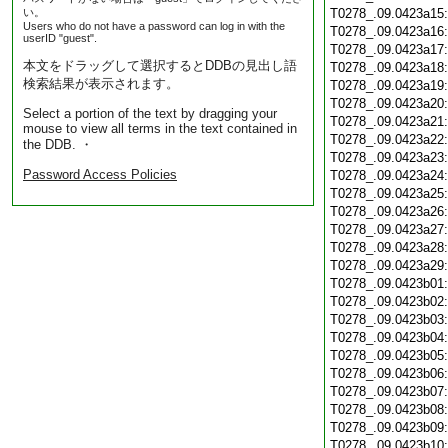
い。
T0278_.09.0423a15
Users who do not have a password can log in with the
T0278_.09.0423a16
userID "guest".
T0278_.09.0423a17
本文をドラッグして選択するとDDBの見出し語
T0278_.09.0423a18
検索結果が表示されます。
T0278_.09.0423a19
T0278_.09.0423a20
Select a portion of the text by dragging your
T0278_.09.0423a21
mouse to view all terms in the text contained in
T0278_.09.0423a22
the DDB. ・
T0278_.09.0423a23
Password Access Policies
T0278_.09.0423a24
T0278_.09.0423a25
T0278_.09.0423a26
T0278_.09.0423a27
T0278_.09.0423a28
T0278_.09.0423a29
T0278_.09.0423b01
T0278_.09.0423b02
T0278_.09.0423b03
T0278_.09.0423b04
T0278_.09.0423b05
T0278_.09.0423b06
T0278_.09.0423b07
T0278_.09.0423b08
T0278_.09.0423b09
T0278_.09.0423b10