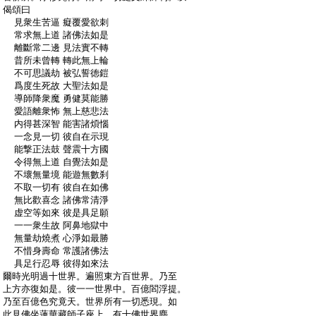
:
偈頌曰
:
見衆生苦逼 癡覆愛欲刺
:
常求無上道 諸佛法如是
:
離斷常二邊 見法實不轉
:
昔所未曾轉 轉此無上輪
:
不可思議劫 被弘誓徳鎧
:
爲度生死故 大聖法如是
:
導師降衆魔 勇健莫能勝
:
愛語離衆怖 無上慈悲法
:
内得甚深智 能害諸煩惱
:
一念見一切 彼自在示現
:
能撃正法鼓 聲震十方國
:
令得無上道 自覺法如是
:
不壞無量境 能遊無數刹
:
不取一切有 彼自在如佛
:
無比歡喜念 諸佛常清淨
:
虚空等如來 彼是具足願
:
一一衆生故 阿鼻地獄中
:
無量劫燒煮 心淨如最勝
:
不惜身壽命 常護諸佛法
:
具足行忍辱 彼得如來法
:
爾時光明過十世界。遍照東方百世界。乃至
:
上方亦復如是。彼一一世界中。百億閻浮提。
:
乃至百億色究竟天。世界所有一切悉現。如
:
此見佛坐蓮華藏師子座上。有十佛世界塵