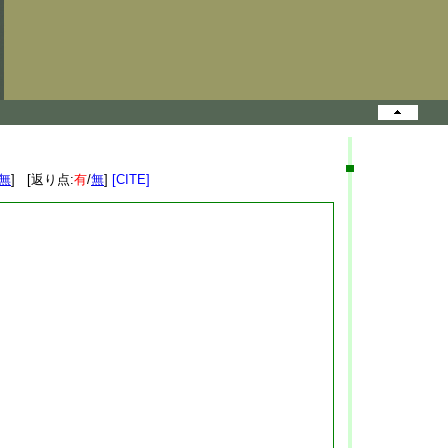
無
] [返り点:
有
/
無
]
[CITE]