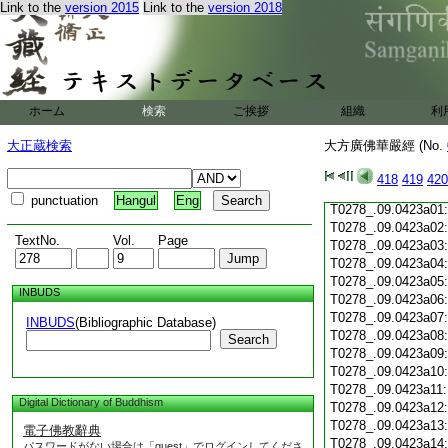
Link to the
version 2015
Link to the
version 2018
T0278_.09.0422c19
T0278_.09.0422c20
T0278_.09.0422c21
T0278_.09.0422c22
T0278_.09.0422c23
T0278_.09.0422c24
ホーム
検索
ご挨拶
組織
利
T0278_.09.0422c25
T0278_.09.0422c26
大正蔵検索
大方廣佛華嚴經 (No.
T0278_.09.0422c27
T0278_.09.0422c28
418
419
420
T0278_.09.0422c29
punctuation
Hangul
Eng
T0278_.09.0423a01
T0278_.09.0423a02
TextNo.
Vol.
Page
T0278_.09.0423a03
T0278_.09.0423a04
T0278_.09.0423a05
INBUDS
T0278_.09.0423a06
T0278_.09.0423a07
INBUDS
(Bibliographic Database)
T0278_.09.0423a08
Search
T0278_.09.0423a09
T0278_.09.0423a10
T0278_.09.0423a11
Digital Dictionary of Buddhism
T0278_.09.0423a12
T0278_.09.0423a13
電子佛教辭典
T0278_.09.0423a14
パスワードがない場合は「guest」でログインしてくださ