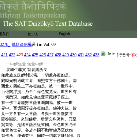
:
入不二法門 彼人難思議
:
若見我及佛 安住平等相
:
彼住無所住 遠離一切有
:
色受無有數 想行識亦然
:
能如是知者 彼是大牟尼
:
見者無所有 所見法亦無
用条件
使い方
English
:
明了一切法 彼能照世間
:
一念見諸佛 出現于世間
0278_
佛馱跋陀羅
譯 ) in Vol. 09
:
而實無所起 彼人大名稱
:
無我無衆生 亦無有敗壞
421
422
423
424
425
426
427
428
429
430
431
432
433
[行番号:
有
/
:
若轉如是相 彼則無上人
:
一中解無量 無量中解一
:
展轉生非實 智者無所畏
:
如此處文殊師利説偈。一切處亦復如是。
:
爾時光明過此世界。遍照東方十佛國土。南
:
西北方四維上下亦復如是。彼一一世界中。
:
百億閻浮提。乃至百億色究竟天。世界所有
:
一切悉現。如此見佛坐蓮華藏師子座上。
:
有十佛世界塵數菩薩眷屬圍遶。彼一一世
:
界中。百億閻浮提亦復如是。佛神力故。皆
:
見十方各有一大菩薩。各與十世界塵數菩
:
薩眷屬倶。來詣佛所。所謂文殊師利。乃至
:
賢首等。是諸菩薩所從來國。金色世界乃至
:
如實色世界。各於本國不動智佛乃至伏怨
:
智佛所。淨修梵行。爾時一切處文殊師利。以