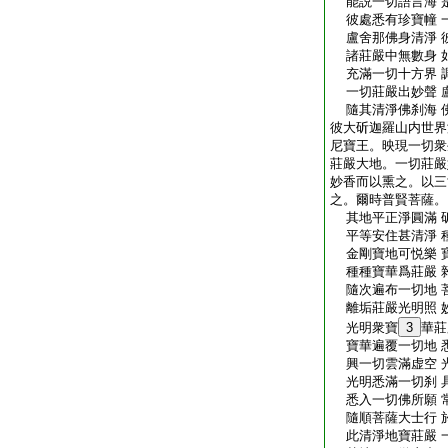
能説一切語言海 
彼處悉有珍寶幢 
盧舍那佛身清淨 
諸莊嚴中無數身 
充滿一切十方界 
一切莊嚴出妙聲 
隨其清淨佛刹海 
彼大斫迦羅山内世界
尼寶王。映現一切衆
莊嚴大地。一切莊嚴
妙香而以熏之。以三
之。爾時普賢菩薩。
其地平正淨圓滿 
平等安住甚清淨 
金剛寶地可悦樂 
種種寶華爲莊嚴 
隨次遍布一切地 
離垢莊嚴光明照 
光明衆寶
3
華莊
寶華遍覆一切地 
興一切雲滿虚空 
光明悉滿一切刹 
悉入一切佛所願 
隨順菩薩大士行 
此清淨地寶莊嚴 