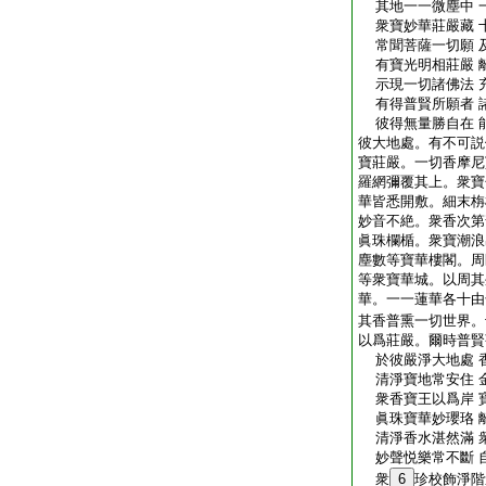
其地一一微塵中 
衆寶妙華莊嚴藏 
常聞菩薩一切願 
有寶光明相莊嚴 
示現一切諸佛法 
有得普賢所願者 
彼得無量勝自在 
彼大地處。有不可説
寶莊嚴。一切香摩尼
羅網彌覆其上。衆寶
華皆悉開敷。細末栴
妙音不絶。衆香次第
眞珠欄楯。衆寶潮浪
塵數等寶華樓閣。周
等衆寶華城。以周其
華。一一蓮華各十由
其香普熏一切世界。
以爲莊嚴。爾時普賢
於彼嚴淨大地處 
清淨寶地常安住 
衆香寶王以爲岸 
眞珠寶華妙瓔珞 
清淨香水湛然滿 
妙聲悦樂常不斷 
衆
6
珍校飾淨階