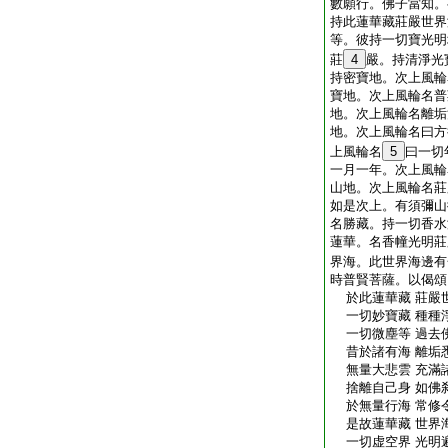
數願行。佛子當知。
持此蓮華藏莊嚴世界
等。彼持一切寶光明
莊
4
嚴。持清淨光
持密寶地。次上風輪
寶地。次上風輪名普
地。次上風輪名離垢
地。次上風輪名曰方
上風輪名
5
曰一切
一月一年。次上風輪
山地。次上風輪名莊
如是次上。有須彌山
名勝藏。持一切香水
蓮華。名香幢光明莊
界海。此世界海邊有
時普賢菩薩。以偈頌
於此蓮華藏 莊嚴
一切妙寶藏 種種
一切微塵等 過去
昔於諸有海 離垢
無量大悲雲 充滿
捨離自己身 如佛
於無量行海 常修
是故蓮華藏 世界
一切虚空界 光明