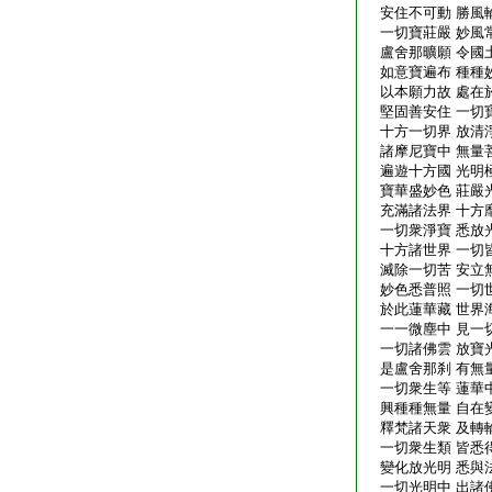
安住不可動 勝風
一切寶莊嚴 妙風
盧舍那曠願 令國
如意寶遍布 種種
以本願力故 處在
堅固善安住 一切
十方一切界 放清
諸摩尼寶中 無量
遍遊十方國 光明
寶華盛妙色 莊嚴
充滿諸法界 十方
一切衆淨寶 悉放
十方諸世界 一切
滅除一切苦 安立
妙色悉普照 一切
於此蓮華藏 世界
一一微塵中 見一
一切諸佛雲 放寶
是盧舍那刹 有無
一切衆生等 蓮華
興種種無量 自在
釋梵諸天衆 及轉
一切衆生類 皆悉
變化放光明 悉與
一切光明中 出諸