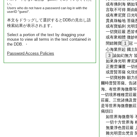
い。
或有佛刹海 猶如
Users who do not have a password can log in with the
言取不可得 斯由
userID "guest".
或有摩尼寶 日光
本文をドラッグして選択するとDDBの見出し語
貫眞珠輪地 菩薩
検索結果が表示されます。
或有寶焔刹 光明
一切寶莊嚴 悉皆
Select a portion of the text by dragging your
或有衆相體 微妙
mouse to view all terms in the text contained in
間錯雜寶
1
冠 
the DDB. ・
心海業所起 國土
Password Access Policies
3
諭如幻無方 
如來身光明 摩尼
正覺雲彌覆 一切
或普賢菩薩 化現
一切寶校飾 願力
爾時普賢菩薩。告諸
海。有世界海微塵等
一切境界種種雲莊嚴
莊嚴。三世諸佛及普
是等世界海微塵數莊
偈頌曰
如世界海微塵等 
一切十方世界海 
無量淨色普莊嚴 
雜光明雲出梵音 