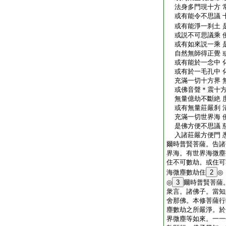
法身多門現十方 
或有能令不思議 
或有能淨一刹土 
或説不可思議乘 
或有如來説一乘 
自然無師得正覺 
或有能於一念中 
或有於一毛孔中 
充滿一切十方界 
或佛音聲＊震十方
無量億劫不斷絶 
或有無量莊嚴刹 
充滿一切世界海 
是佛方便不思議 
入諸莊嚴方便門 
爾時普賢菩薩。告諸
界海。有世界海微塵
住不可數劫。或住可
海微塵數劫住
2
◎
◎
3
爾時普賢菩薩
衆言。諸佛子。當知
舍那佛。本修菩薩行
塵數劫之所嚴淨。於
界微塵等如來。一一