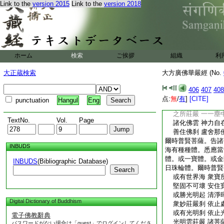
Link to the
version 2015
Link to the
version 2018
而以莊嚴 彼國一切
如來刹海 現無量相
苦樂不同
法常流轉 變現如是
不可思議 一毛孔中
莊嚴清淨 曠然安住
ホーム
検索
ご挨拶
組織
利
盧舍那佛 於衆海中
於一塵内 微細國土
大正蔵検索
大方廣佛華嚴經 (No.
悉於中住 一切世界
悉於其中 轉尊法輪
406
407
408
自在之力 一一塵中
点:
無
/
有
]
[CITE]
punctuation
Hangul
Eng
譬如幻化 亦如虚空
之所莊嚴 一一塵中
TextNo.
Vol.
Page
諸化佛雲 神力自在
善住佛刹 盧舍那佛
爾時普賢菩薩。告諸
INBUDS
海有種種體。悉應當
體。或一寶體。或金
INBUDS
(Bibliographic Database)
日珠輪體。爾時普賢
Search
或有世界海 衆寶
堅固不可壞 安住
或勝光明起 清淨
Digital Dictionary of Buddhism
衆妙莊嚴刹 依止
或有光明刹 依止
電子佛教辭典
光明雲莊嚴 諸菩
パスワードがない場合は「guest」でログインしてくださ