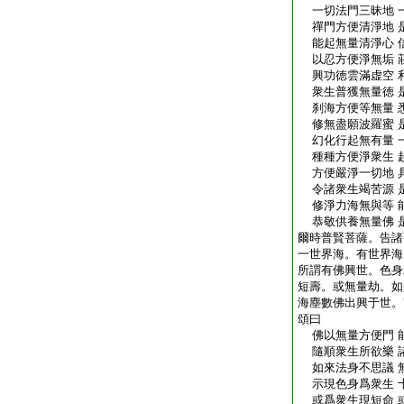
一切法門三昧地 
禪門方便清淨地 
能起無量清淨心 
以忍方便淨無垢 
興功徳雲滿虚空 
衆生普獲無量徳 
刹海方便等無量 
修無盡願波羅蜜 
幻化行起無有量 
種種方便淨衆生 
方便嚴淨一切地 
令諸衆生竭苦源 
修淨力海無與等 
恭敬供養無量佛 
爾時普賢菩薩。告諸
一世界海。有世界海
所謂有佛興世。色身
短壽。或無量劫。如
海塵數佛出興于世。
頌曰
佛以無量方便門 
隨順衆生所欲樂 
如來法身不思議 
示現色身爲衆生 
或爲衆生現短命 