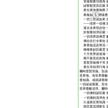
菩薩無量功徳海 
諸誓願雲具莊嚴 
衆生業海廣無際 
業報如
5
寶隨應
一切三世諸如來 
一一境界一切佛 
過去未來現在劫 
於無量劫淨莊嚴 
一切境界諸佛雲 
佛自在行令衆知 
衆香焔流及華流 
種種衆妙莊嚴雲 
十方世界諸道場 
靡不覩見此刹海 
普賢菩薩佛子等 
衆生等劫淨行海 
爾時普賢菩薩。告諸
世界海。有世界塵數
善知識。成就諸善根
一切諸波羅蜜。安住
世界塵數清淨。爾時
一切佛刹諸莊嚴 
一切佛刹清淨色 
久遠親近善知識 
慈悲普流潤衆生 