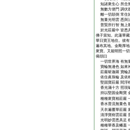
知諸衆生心 所念
無數方便門 調伏
離一切顛倒 常住
無量光明雲 悉與
普賢所行智 無上
於光莊嚴中 皆悉
佛子當知。此蓮華藏
華日寶王地住。彼有
遍布其地。金剛厚地
衆寶。又能明照一切
偈頌曰
一切世界海 有無
寶輪無邊色 如來
莊嚴斫迦羅 寶輪
依住眞珠輪 及依
堅固寶莊嚴 閻浮
香光滿十方 照現
持以堅固金剛寶 
種種衆寶相莊嚴 
香水普流無量色 
天衣遍覆華莊嚴 
清淨寶樹雲莊嚴 
光明妙雲悉具足 
種種華香及幡蓋 