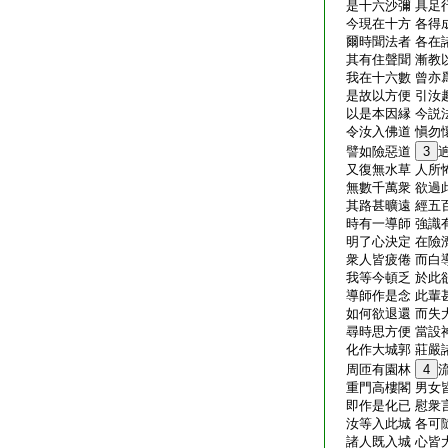
是十六沙彌 具足
今現在十方 各得
爾時聞法者 各在
其有住聲聞 漸教
我在十六數 曾亦
是故以方便 引汝
以是本因縁 今説
令汝入佛道 愼勿
譬如險惡道
3
又復無水草 人所
無數千萬衆 欲過
其路甚曠遠 經五
時有一導師 強識
明了心決定 在險
衆人皆疲倦 而白
我等今頓乏 於此
導師作是念 此輩
如何欲退還 而失
尋時思方便 當設
化作大城郭 莊嚴
周匝有園林
4
重門高樓閣 男女
即作是化已 慰衆
汝等入此城 各可
諸人既入城 心皆