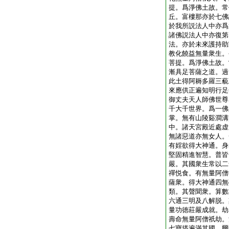
提。爲淨佛土故。常
丘。富樓那亦於七佛
於我所説法人中亦爲
諸佛説法人中亦復第
法。亦於未來護持助
教化饒益無量衆生。
菩提。爲淨佛土故。
漸具足菩薩之道。過
此土得阿耨多羅三藐
來應供正遍知明行足
御丈夫天人師佛世尊
千大千世界。爲一佛
掌。無有山陵谿澗溝
中。諸天宮殿近處虚
無諸惡道亦無女人。
有婬欲得大神通。身
堅固精進智慧。普皆
嚴。其國衆生常以二
禪悦食。有無量阿僧
薩衆。得大神通四無
類。其聲聞衆。算數
六通三明及八解脱。
量功徳莊嚴成就。劫
壽命無量阿僧祇劫。
七寶塔遍滿其國。爾