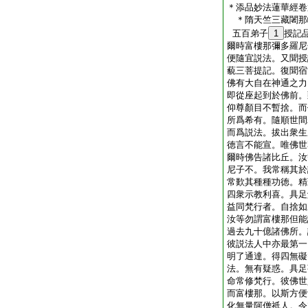
＊添品妙法蓮華經卷
＊隋天竺三藏闍
五百弟子
1
授記
爾時富樓那彌多羅尼
便隨宜説法。又聞授
藐三菩提記。復聞宿
佛有大自在神通之力
即從座起到於佛前。
仰尊顏目不暫捨。而
所爲希有。隨順世間
而爲説法。拔出衆生
徳言不能宣。唯佛世
爾時佛告諸比丘。汝
尼子不。我常稱其於
常歎其種種功徳。精
四衆示教利喜。具足
益同梵行者。自捨如
汝等勿謂富樓那但能
過去九十億諸佛所。
彼説法人中亦最第一
明了通達。得四無礙
法。無有疑惑。具足
命常修梵行。彼佛世
而富樓那。以斯方便
化無量阿僧祇人。令