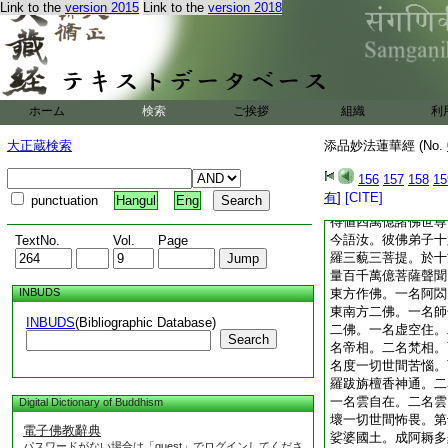
Link to the
version 2015
Link to the
version 2018
起。往詣法座。安
菩薩沙彌。甚爲希有
已曾供養無量千萬億
修梵行。受持佛智開
等皆當數數親
2
近
ホーム
検索
ご挨拶
聲聞辟支佛及諸菩薩
組織
利
説經法受持不毀者。
大正蔵検索
添品妙法蓮華經 (No.
三藐三菩提如來之慧
菩薩。常樂説是妙法
156
157
158
15
六百萬億那由他恒河
有
]
[CITE]
punctuation
Hangul
Eng
與菩薩倶。從其聞法
得値四萬億諸佛世尊
今語汝。彼佛弟子十
TextNo.
Vol.
Page
羅三藐三菩提。於十
量百千萬億菩薩聲聞
INBUDS
東方作佛。一名阿閦
東南方二佛。一名師
INBUDS
(Bibliographic Database)
二佛。一名虚空住。
Search
名帝相。二名梵相。
名度一切世間苦惱。
羅跋旃檀香神通。二
一名雲自在。二名雲
Digital Dictionary of Buddhism
壞一切世間怖畏。第
電子佛教辭典
娑婆國土。成阿耨多
パスワードがない場合は「guest」でログインしてくださ