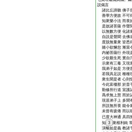
説偈言
諸比丘諦聽 佛子
善學方便故 不可
知衆樂小法 而畏
是故諸菩薩 作聲
以無數方便 化諸
自説是聲聞 去佛
度脱無量衆 皆悉
雖小欲懈怠 漸當
内祕菩薩行 外現
少欲厭生死 實自
示衆有三毒 又現
我弟子如是 方便
若我具足説 種種
衆生聞是者 心則
今此富樓那 於昔
勤修所行道 宣護
爲求無上慧 而於
現居弟子上 多聞
所説無所畏 能令
未曾有疲倦 而以
已度大神通 具四
知
3
衆根利鈍 
演暢如是義 教諸