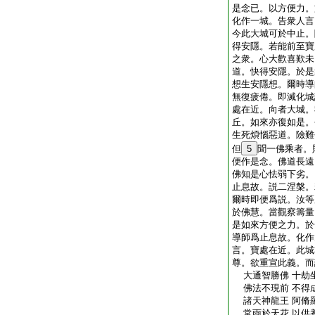
是念已。以方便力。
化作一城。告衆人言
今此大城可於中止。
得安隱。若能前至寶
之衆。心大歡喜歎未
道。快得安隱。於是
想生安隱想。爾時導
無復疲倦。即滅化城
處在近。向者大城。
丘。如來亦復如是。
生死煩惱惡道。險難
但
5
聞一佛乘者。
便作是念。佛道長遠
佛知是心怯弱下劣。
止息故。説二涅槃。
爾時即便爲説。汝等
於佛慧。當觀察籌量
是如來方便之力。於
導師爲止息故。化作
言。寶處在近。此城
尊。欲重宣此義。而
大通智勝佛 十劫
佛法不現前 不得
諸天神龍王 阿脩
常雨於天花 以供