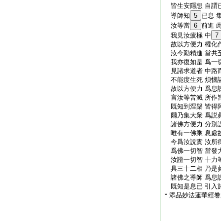
皆生安隱想 自謂
導師知
5
已息 
汝等當
6
前進 
我見汝疲極 中
7
故以方便力 權化
汝今勤精進 當共
我亦復如是 爲一
見諸求道者 中路
不能度生死 煩惱
故以方便力 爲息
言汝等苦滅 所作
既知到涅槃 皆得
爾乃集大衆 爲説
諸佛方便力 分別
唯有一佛乘 息處
今爲汝説實 汝所
爲佛一切智 當發
汝證一切智 十力
具三十二相 乃是
諸佛之導師 爲息
既知是息已 引入
＊添品妙法蓮華經卷