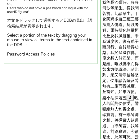
我等爲沙彌時。各各
い。
河沙等衆生。從我聞
Users who do not have a password can log in with the
userID "guest".
菩提。此諸衆生。于
化阿耨多羅三藐三菩
本文をドラッグして選択するとDDBの見出し語
法漸入佛道。所以者
検索結果が表示されます。
解。爾時所化無量恒
Select a portion of the text by dragging your
比丘及我滅度後。未
mouse to view all terms in the text contained in
我滅度後。復有弟子
the DDB. ・
薩所行。自於所得功
槃。我於餘國作佛。
Password Access Policies
度之想入於涅槃。而
是經。唯以佛乘而得
如來方便説法。諸比
到。衆又清淨信解堅
定。便集諸菩薩及聲
無有二乘而得滅度。
丘當知。如來方便。
樂小法深著五
4
慾
人若聞則便信受。譬
曠絶無人怖畏之處。
珍寶處。有一導師聰
之相。將導衆人欲過
退。白導師言。我等
進。前路猶遠。今欲
是念。此等可愍。云