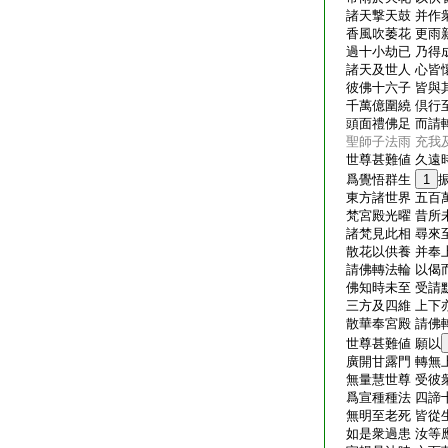
諸天撃天鼓 并作
香風吹萎花 更雨
過十小劫已 乃得
諸天及世人 心皆
彼佛十六子 皆與
千萬億圍繞 倶行
頭面禮佛足 而請
聖師子法雨 充我
世尊甚難値 久遠
爲覺悟群生
1
東方諸世界 五百
梵宮殿光曜 昔所
諸梵見此相 尋來
散花以供養 并奉
請佛轉法輪 以偈
佛知時未至 受請
三方及四維 上下
散華奉宮殿 請佛
世尊甚難値 願以
廣開甘露門 轉無
無量慧世尊 受彼
爲宣種種法 四諦
無明至老死 皆從
如是衆過患 汝等