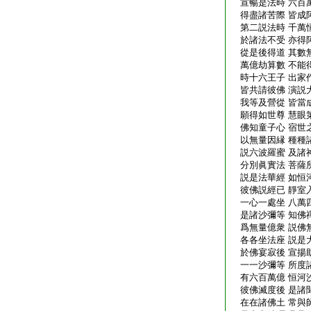
宣暢是法時 六百
得盡諸苦際 皆成
第二説法時 千萬
於諸法不受 亦得
從是後得道 其數
萬億劫算數 不能
時十六王子 出家
皆共請彼佛 演説
我等及營從 皆當
願得如世尊 慧眼
佛知童子心 宿世
以無量因縁 種種
説六波羅蜜 及諸
分別眞實法 菩薩
説是法華經 如恒
彼佛説經已 靜室
一心一處坐 八萬
是諸沙彌等 知佛
爲無量億衆 説佛
各各坐法座 説是
於佛宴寂後 宣揚
一一沙彌等 所度
有六百萬億 恒河
彼佛滅度後 是諸
在在諸佛土 常與