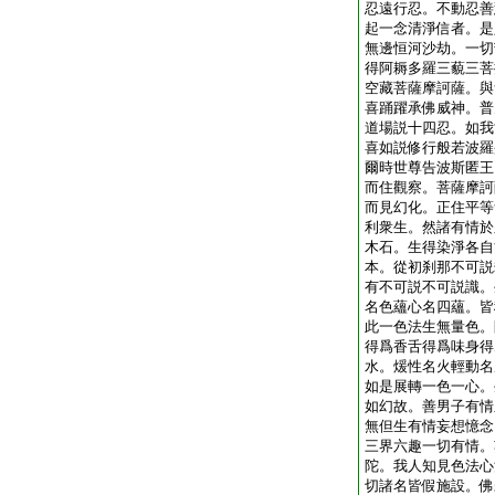
忍遠行忍。不動忍善
起一念清淨信者。是
無邊恒河沙劫。一切
得阿耨多羅三藐三菩
空藏菩薩摩訶薩。與
喜踊躍承佛威神。普
道場説十四忍。如我
喜如説修行般若波羅
爾時世尊告波斯匿王
而住觀察。菩薩摩訶
而見幻化。正住平等
利衆生。然諸有情於
木石。生得染淨各自
本。從初刹那不可説
有不可説不可説識。
名色蘊心名四蘊。皆
此一色法生無量色。
得爲香舌得爲味身得
水。煖性名火輕動名
如是展轉一色一心。
如幻故。善男子有情
無但生有情妄想憶念
三界六趣一切有情。
陀。我人知見色法心
切諸名皆假施設。佛