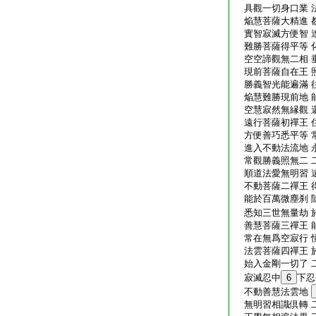
具觀一切身口業 
焔慧菩薩大精進 
實智寂滅方便智 
難勝菩薩得平等 
空空諦觀無二相 
現前菩薩自在王 
勝義智光能遍滿 
焔慧難勝現前地 
空慧寂然無縁觀 
遠行菩薩初禪王 
方便善巧悉平等 
進入不動法流地 
常觀勝義照無二 
順道法愛無明習 
不動菩薩二禪王 
能於百萬微塵刹 
悉知三世無量劫 
善慧菩薩三禪王 
常在無爲空寂行 
法雲菩薩四禪王 
始入金剛一切了 
寂滅忍中
6
下忍
不動善慧法雲地
無明習相識倶轉 