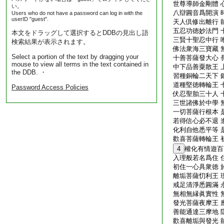
世尊導師金剛體 
い。
八辯圓音爲開演 
Users who do not have a password can log in with the
userID "guest".
天人倶修出離行 
五忍功徳妙法門 
本文をドラッグして選択するとDDBの見出し語
三賢十聖忍中行 
検索結果が表示されます。
佛法衆海三寶藏 
Select a portion of the text by dragging your
十善菩薩發大心 
mouse to view all terms in the text contained in
中下品善粟散王 
the DDB. ・
習種銅輪二天下 
道種堅徳轉輪王 
Password Access Policies
伏忍聖胎三十人 
三世諸佛於中學 
一切菩薩行根本 
若得信心必不退 
化利自他悉平等 
歡喜菩薩轉輪王 
4
權化有情遊百
入理般若名爲住 
初住一心具衆徳 
離垢菩薩忉利王 
戒足清淨悉圓滿 
無相無縁眞實性 
發光菩薩夜摩王 
善能通達三摩地 
歡喜離垢與發光 