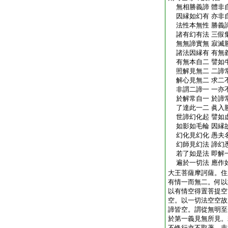
無相勝義諦 體非
因縁如幻有 亦非
法性本無性 勝義
諸有幻有法 三假
無無諦實無 寂滅
諸法因縁有 有無
有無本自二 譬如
照解見無二 二諦
解心見無二 求二
非謂二諦一 一亦
於解常自一 於諦
了達此一二 眞入
世諦幻化起 譬如
如影如毛輪 因縁
幻化見幻化 愚夫
幻師見幻法 諦幻
若了如是法 即解
遍於一切法 應作
大王菩薩摩訶薩。住
有情一而無二。何以
以有情空得置菩提空
空。以一切法空空故
諦皆空。謂從無明至
於第一義見無所見。
不修行亦不取著。非