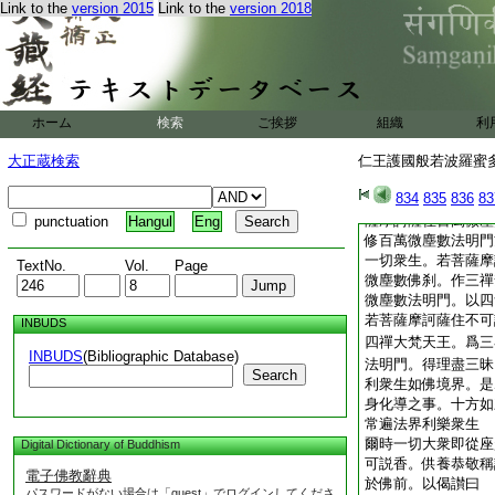
修千法明門。説十善
Link to the
version 2015
Link to the
version 2018
摩訶薩住萬佛刹。作
依四禪定化一切衆生
佛刹。作覩史多天王
法化一切衆生。若菩
作化樂天王。修百億
切衆生。若菩薩摩訶
ホーム
検索
ご挨拶
組織
利
自在天王。修千億法
大正蔵検索
仁王護國般若波羅蜜多經
切衆生
若菩薩摩訶薩住萬億
834
835
836
83
萬億法明門。方便善
薩摩訶薩住百萬微塵
punctuation
Hangul
Eng
修百萬微塵數法明門
一切衆生。若菩薩摩
TextNo.
Vol.
Page
微塵數佛刹。作三禪
微塵數法明門。以四
若菩薩摩訶薩住不可
INBUDS
四禪大梵天王。爲三
INBUDS
(Bibliographic Database)
法明門。得理盡三昧
Search
利衆生如佛境界。是
身化導之事。十方如
常遍法界利樂衆生
爾時一切大衆即從座
Digital Dictionary of Buddhism
可説香。供養恭敬稱
電子佛教辭典
於佛前。以偈讃曰
パスワードがない場合は「guest」でログインしてくださ