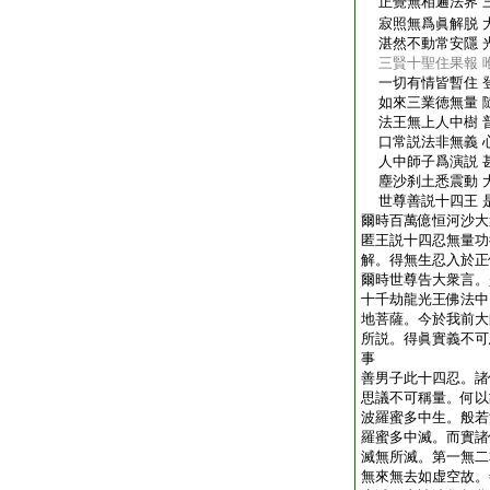
正覺無相遍法界 
寂照無爲眞解脱 
湛然不動常安隱 
三賢十聖住果報 
一切有情皆暫住 
如來三業徳無量 
法王無上人中樹 
口常説法非無義 
人中師子爲演説 
塵沙刹土悉震動 
世尊善説十四王 
爾時百萬億恒河沙大
匿王説十四忍無量功
解。得無生忍入於正
爾時世尊告大衆言。
十千劫龍光王佛法中
地菩薩。今於我前大
所説。得眞實義不可
事
善男子此十四忍。諸
思議不可稱量。何以
波羅蜜多中生。般若
羅蜜多中滅。而實諸
滅無所滅。第一無二
無來無去如虚空故。