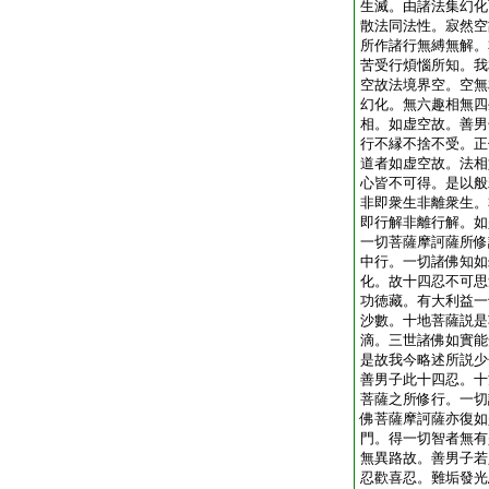
生滅。由諸法集幻化
散法同法性。寂然空
所作諸行無縛無解。
苦受行煩惱所知。我
空故法境界空。空無
幻化。無六趣相無四
相。如虚空故。善男
行不縁不捨不受。正
道者如虚空故。法相
心皆不可得。是以般
非即衆生非離衆生。
即行解非離行解。如
一切菩薩摩訶薩所修
中行。一切諸佛知如
化。故十四忍不可思
功徳藏。有大利益一
沙數。十地菩薩説是
滴。三世諸佛如實能
是故我今略述所説少
善男子此十四忍。十
菩薩之所修行。一切
佛菩薩摩訶薩亦復如
門。得一切智者無有
無異路故。善男子若
忍歡喜忍。難垢發光