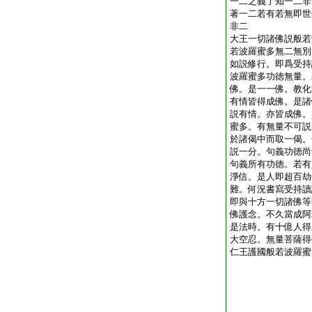
一二之義了知一二非
著一二若有若無即世
非二
大王一切諸佛説般若
若波羅蜜多無二無別
如説修行。即爲受持
波羅蜜多功徳無量。
佛。是一一佛。教化
有情皆得成佛。是諸
説有情。亦皆成佛。
蜜多。有無量不可説
於諸偈中而取一偈。
説一分。句義功徳尚
句義所有功徳。若有
淨信。是人即超百劫
難。何況書寫受持讀
即與十方一切諸佛等
佛護念。不久當成阿
是法時。有十億人得
大空忍。無量菩薩得
仁王護國般若波羅蜜