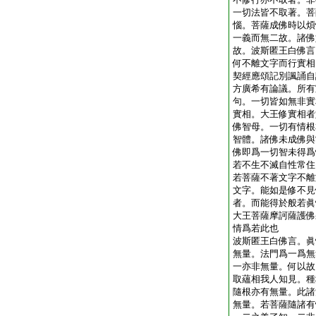
一切法皆不取著。菩
惱。菩薩成佛時以煩
一義而無二故。諸佛
故。波斯匿王白佛言
何不離文字而行實相
契經應頌記別諷誦自
方廣希有論議。所有
句。一切皆如無非實
實相。大王修實相者
佛智母。一切有情根
智體。諸佛未成佛與
佛即爲一切智未得爲
若不生不滅自性常住
若菩薩不著文字不離
文字。能如是修不見
者。而能得於般若眞
大王菩薩摩訶薩護佛
情爲若此也
波斯匿王白佛言。眞
無量。法門爲一爲無
一亦非無量。何以故
取蘊相我人知見。種
隨根亦有無量。此諸
無量。若菩薩隨諸有