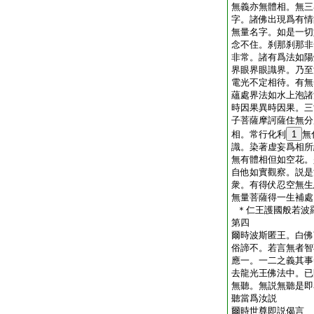
無義亦無體相。無三
字。諸佛出現爲有情
無量名字。如是一切
念不住。刹那刹那非
非常。諸有爲法如陽
界眼界眼識界。乃至
電光不定相待。有無
蘊處界法如水上泡諸
時因果異時因果。三
子菩薩摩訶薩住無分
相。常行化利
1
無
識。染著虚妄爲相所
無有體相但如空花。
自他如實觀察。説是
衆。有得伏忍空無生
無量菩薩得一生補處
＊仁王護國般若波
第四
爾時波斯匿王。白佛
俗諦不。若言無者智
應一。一二之義其事
去龍光王佛法中。已
無聽。無説無聽是即
聽當爲汝説
爾時世尊即説偈言