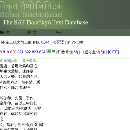
此大印。與金剛薩埵等
及種種事業大妙樂等。
。所求之法無不成就」
印。以此印故。於一切
召入寤敬愛等。種種成
金剛祕密三昧印。其印
用条件
使い方
English
剛合掌。又復十指相交
以此金剛縛。展二頭指及
不空三昧大教王經 (No.
0244_
法賢
譯 ) in Vol. 08
入於掌内。與二拇指相
剛杵。是名金剛薩埵根
8
819
820
821
822
823
824
[行番号:
無
/
有
] [返り点:
有
/
無
]
[CITE]
印。復二中指如鈎。安於
名金剛鈎印。此金剛鈎
愛樂。若用此鈎印及心
埵生大愛敬。速降曼
大欲大樂。如是鈎召已。
諸菩薩乃至一切有情。悉
鈎召不降赴者速得
閼伽印。先當二手作
金剛印。後以二中指如
。以此三昧閼伽印。若授
自在。此印功用亦如前
之
印。當右手竪三指如
3
幡。
作嬉戯歌舞。入於曼拏