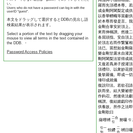
い。
羅而先頂禮本尊。若
Users who do not have a password can log in with the
成金剛阿闍梨定成供
userID "guest".
以香華幖幟等當獻供
本文をドラッグして選択するとDDBの見出し語
於本尊而發是言。我
検索結果が表示されます。
金剛合掌安於頂上。
來而伸稱讃。然後二
Select a portion of the text by dragging your
各屈頭指。安自頂上
mouse to view all terms in the text contained in
於頂左右而作繋鬘相
the DDB. ・
法已。當想如金剛薩
Password Access Policies
樂金剛甘露水自灌其
剛阿闍梨法皆得成就
又復若爲弟子授灌頂
頂禮印。以衆妙花授
曼拏羅儀。即成一切
埵印成就儀
復説印法。若欲召請
趺而坐。結大樂祕密
作鈎召。然後依法獻
稱讃。復結嬉戯印作
供養故。所作之法即
金剛歌曰
二合
薩哩嚩
努囉
引
引
引一
二
怛鑁
嚩日囉
句
合