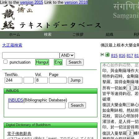
Link to the
version 2015
Link to the
version 2018
印三界中最上。成就
無有異。所有諸成就
以此大印故皆悉圓滿
復説金剛薩埵根本大
曼拏羅。所有三昧鉤
就法皆得圓滿。亦名
ホーム
検索
ご挨拶
組織
利
當十指相合。名爲金
如拳。名爲金剛縛。
大正蔵検索
佛説最上根本大樂金剛
二拇指。復屈二中指
捻。二頭指平正如金
815
816
817
81
本大印。即此根本大
punctuation
Hangul
Eng
本心如作鈎召勢。是
印。與金剛薩埵作大
TextNo.
Vol.
Page
明作鈎召時。金剛薩
拏羅。當得金剛薩埵
所有一切如來
1
及
INBUDS
皆平等速得鈎召。若
破壞
INBUDS
(Bibliographic Database)
復説大樂金剛三昧心
Search
如金剛鉢相。然結前
花枝。當以心明加持
灌頂者。是人得一切
Digital Dictionary of Buddhism
印。於一切法皆得用
復説入曼拏羅
2
幡
電子佛教辭典
パスワードがない場合は「guest」でログインしてくださ
拇指與小指頭相捻。