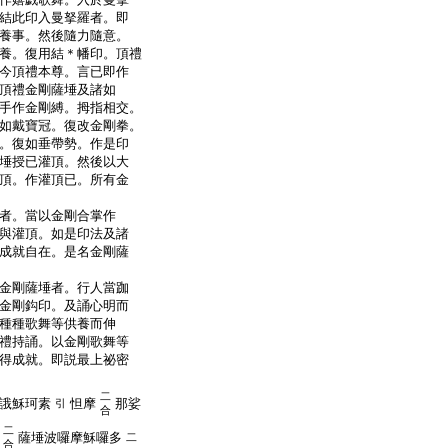
結此印入曼拏羅者。即
養事。然後隨力隨意。
養。復用結＊幡印。頂禮
今頂禮本尊。言已即作
頂禮金剛薩埵及諸如
手作金剛縛。拇指相交。
如戴寶冠。復改金剛拳。
。復如垂帶勢。作是印
埵授已灌頂。然後以大
頂。作灌頂已。所有金
者。當以金剛合掌作
與灌頂。如是印法及諸
成就自在。是名金剛薩
金剛薩埵者。行人當跏
金剛鈎印。及誦心明而
種種歌舞等供養而伸
禮持誦。以金剛歌舞等
得成就。即説最上祕密
二
誐穌珂素
怛摩
那娑
引
合
二
薩埵波囉摩穌囉多
二
合