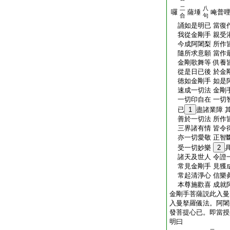
二
八
囉
薩埵
唵普
合
句
誦如是明已 當復
我從金剛手 親受
今成阿闍梨 所作
隨所求意願 當作
金剛歌舞等 供養
從是日已後 於金
徳如金剛手 如是
速成一切法 金剛
一切印自在 一切
已
1
盡諸業障 
善於一切法 所作
三界諸有情 皆令
亦一切愛敬 正智
受一切妙樂
2
諸天及世人 令證
常見金剛手 見獲
常起清淨心 信樂
本尊施歡喜 成就
金剛手菩薩説此入曼
入曼拏羅儀法。阿闍
發菩提心已。即當授
明曰