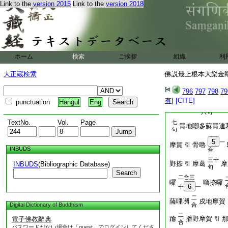
二
Link to the
version 2015
Link to the
version 2018
厮吐
3
羅薩散
合
二合
二合
鉢囉
補姤
引
九句
阿那
禰儞馱那
引
引
二
ホーム
検索
ご挨拶
薩哩嚩
組織
僧悉體多
利
合
二十
大正蔵検索
佛説最上根本大樂金剛
誐三摩野
多埵
三句
誐多摩賀
796
797
798
悉
79
引
引
有
]
[CITE]
punctuation
Hangul
Eng
二十
賀
沒馱
薩達
引
六句
TextNo.
Vol.
Page
七
冐地喞多蘇冐達
句
5
一
摩賀
骨嚕
引
INBUDS
合
三十
野捺
摩葛
摩
INBUDS
(Bibliographic Database)
引
句
Search
二合三
囉
嚕捺囉
6
十
一
二
薩哩嚩
戍地摩賀
Digital Dictionary of Buddhism
合
二
踰
播野摩賀
電子佛教辭典
引
合
パスワードがない場合は「guest」でログインしてくださ