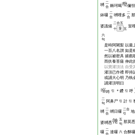
二
嚩
耨珂喝
儞
合
二
二
鉢囉
嚩哩多
合
合
二合五
婆誐焬
室
9
十
五
六
句
是時阿闍梨 以最
一百八名讃 如是
然以祕密具 嬉戲
而供養菩薩 伸此
以寶灌頂法 自受
灌頂已作禮 即持
或誦大心明 乃執
誦灌頂明曰
＊鑁
呼
引
引
吽
二
阿鼻尸
計
引
引
句
二
二合
嚩
嚩日囉
地
合
引
五
那莫
婆嚩悉
句
二
囉
達囉
合酥
六
合