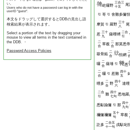
三合三
い。
尾
屹囉野
十五
Users who do not have a password can log in with the
userID "guest".
哥
舍難多儞
引
引
本文をドラッグして選択するとDDBの見出し語
三十
検索結果が表示されます。
摩賀
羅野
尾
引
八
三十
二合
Select a portion of the text by dragging your
惹
薩哩嚩
九
引
mouse to view all terms in the text contained in
the DDB. ・
二
二
窣覩
那莫悉
合
合
Password Access Policies
二
跋骨姤
怛網
合
二
囉
薩埵
引
悉
合
二
四十
囉
惹難
引
合
五
二
四十
哩多
野
達哩
合
六
二合
四十
難
悉地羅
引
七句
四十
悉馱踰儞
那
引
九句
五十
禰儞禰儞
窣覩
句
二合五
訖多
戌馱叱
十一句