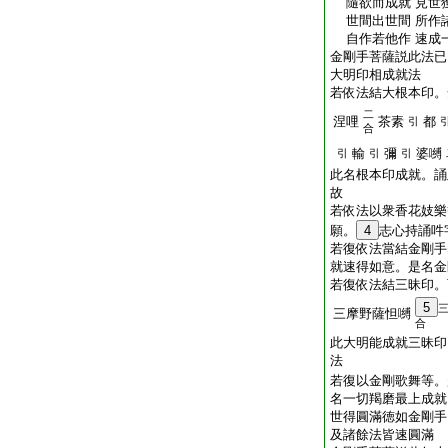
隨欲而成就 見世
世間出世間 所作
自作若他作 速成
金剛手菩薩説此法已
大明印相成就法
若依法結大根本印。
二
涅哩
茶素
都
引
合
輸
彌
婆嚩
引
引
引
此名根本印成就。誦
故
若依法以衆香花妓樂
願。
4
志心持誦吽
若復依法當結金剛手
就速得如意。是名金
若復依法結三昧印。
5
三摩野薩怛嚩
合
此大明能成就三昧印
法
若復以金剛歌舞等。
名一切羯磨最上成就
世得圓滿徳如金剛手
及諸餘法皆速圓滿