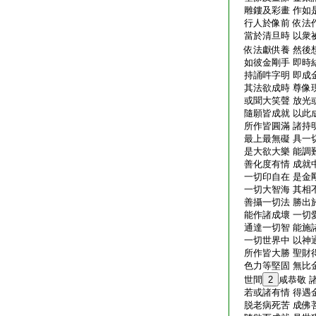
雕鏤及彩畫 作如
行人於像前 依法
當於清旦時 以衆
依法獻供養 然後
如彼金剛手 即時
持誦吽字明 即成
其法欲成時 尊像
或聞大笑聲 放光
隨願皆成就 以此
所作皆圓滿 諸持
最上最無礙 具一
是大欲大樂 能調
善化度有情 成就
一切印自在 是金
一切大智海 其相
善攝一切法 勝出
能作諸成壞 一切
通達一切智 能施
一切世界中 以神
所作皆大勝 聖財
色力等堅固 無比
世間
2
咸恭敬 
若或諸有情 得遇
脱老病死苦 成佛