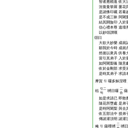
智者應精進 依大
況復曼拏羅 萎花
是諸佛印藏 若驀
是不成三昧 阿闍
結其閼伽印 入於
信心禮本尊 遶壇
以妙頌讃嘆
頌曰
大欲大妙樂 成就
願我於今時 成就
然後以衆具 供養
當引其弟子 入於
如阿闍梨儀 隨意
依於金剛部 求受
是時其弟子 求請
摩賀
囉多穌涅哩
引
引二
二
枯
嚩日囉
薩
句
合
如是求請已 即散
隨花所墮處 是弟
是時阿闍梨 與去
依五部法中 授弟
傳諸灌頂明 諸灌
二
唵
薩哩嚩
嚩
引