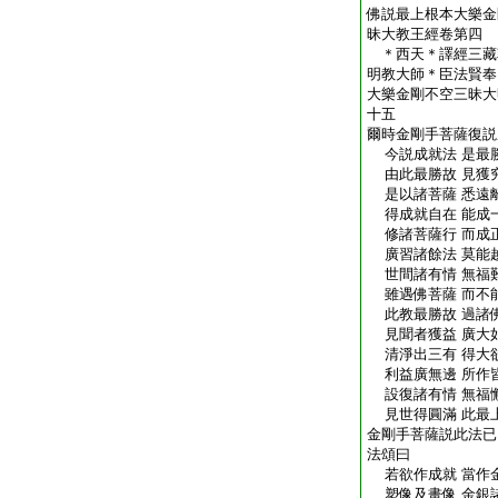
佛説最上根本大樂金
昧大教王經卷第四
＊西天＊譯經三藏
明教大師＊臣法
大樂金剛不空三昧大
十五
爾時金剛手菩薩復説
今説成就法 是最
由此最勝故 見獲
是以諸菩薩 悉遠
得成就自在 能成
修諸菩薩行 而成
廣習諸餘法 莫能
世間諸有情 無福
雖遇佛菩薩 而不
此教最勝故 過諸
見聞者獲益 廣大
清淨出三有 得大
利益廣無邊 所作
設復諸有情 無福
見世得圓滿 此最
金剛手菩薩説此法已
法頌曰
若欲作成就 當作
塑像及畫像 金銀