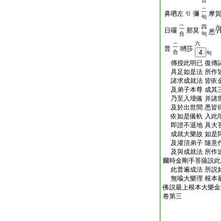
合
二
鼻呬左
彌
摩
引
句
二
四
日囉
那莫
悉
合
句
六
二
普
嚩莎
合
4
句
傳授此明已 復傳
具足如是法 所作
諸求成就法 皆依
及弟子本尊 成其
乃至入壇儀 并諸
及於出世間 悉皆
依如是儀軌 入此
即證不退地 具大
成就大樂故 如是
及灌頂弟子 隨意
及與成就法 所作
爾時金剛手菩薩説此
此普遍成法 所説
無喩大樂理 根本
佛説最上根本大樂金
卷第三