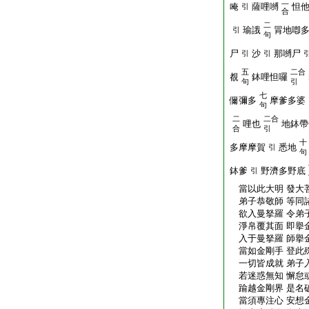
二
唵
薩哩嚩
怛
引
合
二
瑜誐
冐地喞
引
句
尸
沙
那嚩尸
引
引
五
二合
覩
鉢哩怛囉
句
引
七
儞彌多
摩爹多婆
句
二
二合
哩也
地鉢帶
合
引
十
多摩摩賀
悉地
引
句
鉢爹
野濟多野底
引
當以此大明 發大
弟子恭敬師 等同
欲入曼拏羅 令弟
淨帛覆其面 即擧
入于曼拏羅 師擧
當如金剛手 登此
一切皆成就 弟子
若迷惑無知 懈怠
踰越金剛界 是名
當須專注心 安想