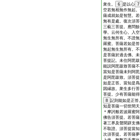
衆生。
6
是以心
7
空若無相無作無起。
薩成就如是智慧。若
無有是處。復次須菩
三藐三菩提。應問餘
學。云何生心。入空
無生無所有。不證無
羅蜜。菩薩若如是答
無起無生無所有。不
是菩薩於過去佛。未
菩提記。未住阿毘跋
能説阿毘跋致菩薩不
當知是菩薩未到阿毘
是阿毘跋致。須菩提
如是正答。當知是爲
因縁故。衆生多行菩
菩提。少有菩薩能得
8
記則能如是正答
知是菩薩一切世間天
＊摩訶般若波羅蜜阿
佛告須菩提。若菩薩
著三界及聲聞辟支佛
不取證。須菩提當知
次須菩提。若菩薩夢
上坐。無數百千萬比