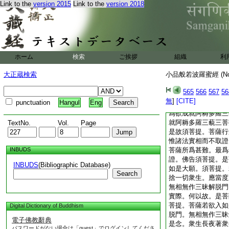
持器仗精鋭。彼諸怨
Link to the
version 2015
Link to the
version 2018
敢能自必安隱無患。
縁一切衆生。繋心慈
使法。過諸魔及助魔
空三昧而不盡漏。須
脱門而不證無相。亦
ホーム
検索
ご挨拶
組織
利
空而不墮落行於虚空
薩亦如是。若行空學
大正蔵検索
小品般若波羅蜜經 (N
作學無作。未具足諸
作。譬如工射之人善
565
566
567
56
相拄。隨意久近能令
無
]
[CITE]
punctuation
Hangul
Eng
行般若波羅蜜。方便
爲欲成就阿耨多羅三
就阿耨多羅三藐三菩
TextNo.
Vol.
Page
是故須菩提。菩薩行
惟諸法實相而不取證
INBUDS
菩薩所爲甚難。最爲
證。佛告須菩提。是
INBUDS
(Bibliographic Database)
如是大願。須菩提。
Search
捨一切衆生。應當度
無相無作三昧解脱門
實際。何以故。是菩
菩提。菩薩若欲入如
Digital Dictionary of Buddhism
脱門。無相無作三昧
電子佛教辭典
是念。衆生長夜著衆
パスワードがない場合は「guest」でログインしてくださ