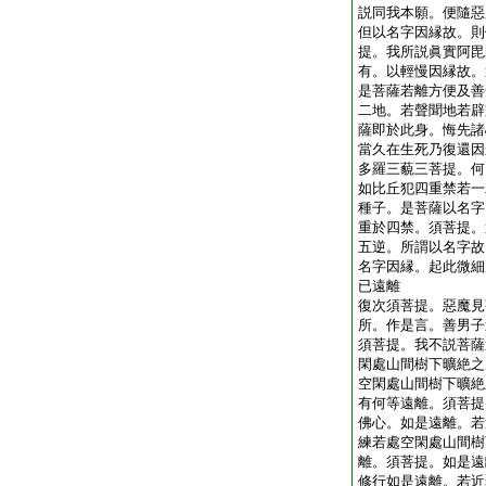
説同我本願。便隨惡
但以名字因縁故。則
提。我所説眞實阿毘
有。以輕慢因縁故。
是菩薩若離方便及善
二地。若聲聞地若辟
薩即於此身。悔先諸
當久在生死乃復還因
多羅三藐三菩提。何
如比丘犯四重禁若一
種子。是菩薩以名字
重於四禁。須菩提。
五逆。所謂以名字故
名字因縁。起此微細
已遠離
復次須菩提。惡魔見
所。作是言。善男子
須菩提。我不説菩薩
閑處山間樹下曠絶之
空閑處山間樹下曠絶
有何等遠離。須菩提
佛心。如是遠離。若
練若處空閑處山間樹
離。須菩提。如是遠
修行如是遠離。若近