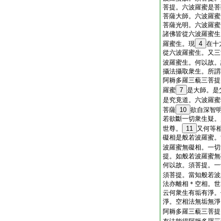
菩提。六波羅蜜是菩
菩薩大師。六波羅蜜
菩薩光明。六波羅蜜
諸佛皆從六波羅蜜生
羅蜜生。現
4
在十
從六波羅蜜生。又三
波羅蜜生。何以故。
攝法攝取衆生。所謂
阿耨多羅三藐三菩提
羅蜜
7
是大師。是
是究竟道。六波羅蜜
菩薩
10
欲自深智
若欲斷一切衆生疑。
世尊。
11
又何等
礙相是般若波羅蜜。
波羅蜜無礙相。一切
提。如般若波羅蜜無
何以故。須菩提。一
須菩提。當知般若波
法亦離相＊空相。世
云何衆生有垢有淨。
淨。空相法無垢無淨
阿耨多羅三藐三菩提