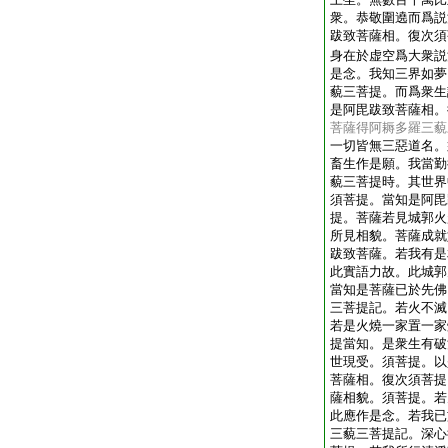
衆。恭敬圍遶而爲説
跋致菩薩相。復次須
身在於虚空爲大衆説
是念。我知三界如夢
藐三菩提。而爲衆生
是阿毘跋致菩薩相。
菩薩得阿耨多羅三藐
一切皆無三惡道名。
畜生作是願。我當勤
藐三菩提時。其世界
須菩提。當知是阿毘
提。菩薩若見城郭火
所見相貌。菩薩成就
跋致菩薩。若我有是
此實語力故。此城郭
當知是菩薩已於先佛
三菩提記。若火不滅
若是火燒一家置一家
提當知。是衆生有破
世現受。須菩提。以
菩薩相。復次須菩提
薩相貌。須菩提。若
此應作是念。若我已
三藐三菩提記。深心