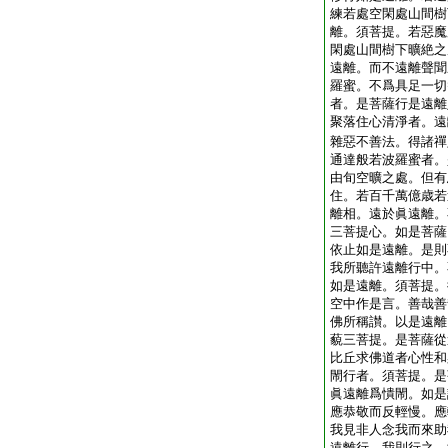
練若處空閑處山間樹
離。須菩提。若惡魔
閑處山間樹下曠絶之
遠離。而不遠離聲聞
羅蜜。不爲具足一切
者。是菩薩行是遠離
聚落住心清淨者。遠
雜惡不善法。得諸禪
通達般若波羅蜜者。
由旬空曠之處。但有
住。若百千萬億歳若
離相。遠於眞遠離。
三菩提心。如是菩薩
依止如是遠離。是則
我所聽許遠離行中。
如是遠離。須菩提。
空中作是言。善哉善
佛所稱讃。以是遠離
藐三菩提。是菩薩從
比丘求佛道者心性和
閙行者。須菩提。是
眞遠離爲憒閙。如是
應恭敬而反輕慢。應
我見非人念我而來助
遠離行。我則行之。