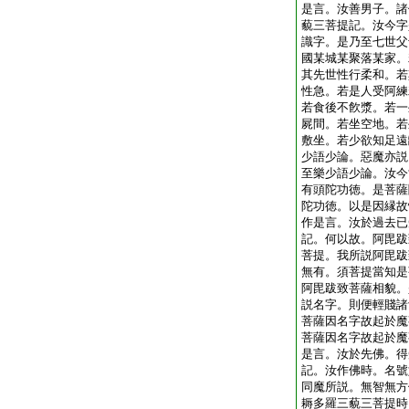
是言。汝善男子。諸
藐三菩提記。汝今字
識字。是乃至七世父
國某城某聚落某家。
其先世性行柔和。若
性急。若是人受阿練
若食後不飮漿。若一
屍間。若坐空地。若
敷坐。若少欲知足遠
少語少論。惡魔亦説
至樂少語少論。汝今
有頭陀功徳。是菩薩
陀功徳。以是因縁故
作是言。汝於過去已
記。何以故。阿毘跋
菩提。我所説阿毘跋
無有。須菩提當知是
阿毘跋致菩薩相貌。
説名字。則便輕賤諸
菩薩因名字故起於魔
菩薩因名字故起於魔
是言。汝於先佛。得
記。汝作佛時。名號
同魔所説。無智無方
耨多羅三藐三菩提時