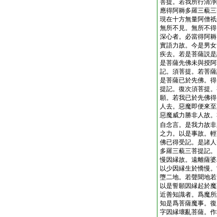
菩提。若我所行清淨
應得阿耨多羅三藐三
現在十方無量阿僧祇
無所不見。無所不得
深心者。必當得阿耨
實語力故。今是男女
疾去。若是菩薩説是
是菩薩先佛未與授阿
記。須菩提。若菩薩
是菩薩已於先佛。得
提記。復次須菩提。
願。若我已於先佛得
人去。惡魔即便來至
惡魔威力勝非人故。
自念言。是我力故非
之力。以是事故。輕
佛已得受記。是諸人
多羅三藐三菩提記。
慢因縁故。遠離薩婆
以少因縁生於憍慢。
墮二地。若聲聞地若
以是誓願因縁起於魔
近善知識者。爲魔所
知是爲菩薩魔事。復
字因縁壞亂菩薩。作