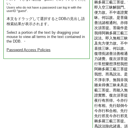
耨多羅三藐三菩提。
い。
即入空三昧解脱門。
Users who do not have a password can log in with the
userID "guest".
便力故。不中道證實
昧。何以故。是菩薩
本文をドラッグして選択するとDDBの見出し語
善法諸根通利。亦得
検索結果が表示されます。
次須菩提。菩薩作是
Select a portion of the text by dragging your
我得阿耨多羅三藐三
mouse to view all terms in the text contained in
説法。即入無相三昧
the DDB. ・
及先方便力故。不中
喜捨三昧。何以故。
Password Access Policies
復増長諸善法善根通
力諸覺。復次須菩提
行常想樂想淨想我想
阿耨多羅三藐三菩提
我想。而爲説法。是
不淨非淨。無我非我
雖未得佛三昧未具足
藐三菩提。而能入無
證實際。復次須菩提
夜行有所得。今亦行
行有相。先行顛倒今
今亦行和合相。先行
先行邪見今亦行邪見
耨多羅三藐三菩提。
爲説法除此諸過。須