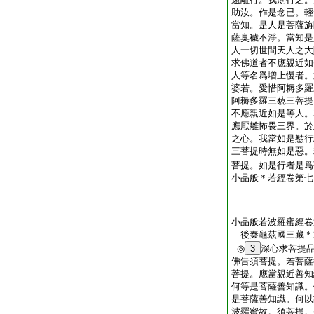
助汝。作是念已。輕
當知。是人是菩薩旃
薩臭穢不淨。當知是
人一切世間天人之大
求佛道者不應親近如
人等名爲増上慢者。
婆若。愛惜阿耨多羅
阿耨多羅三藐三菩提
不應親近如是等人。
應厭離怖畏三界。於
之心。我當如是懃行
三菩提時無如是惡。
菩提。如是行者是爲
小品般＊若經卷第七
小品般若波羅蜜經卷
後秦龜茲國三藏
◎
3
深心求菩提
佛告須菩提。若菩薩
菩提。應當親近善知
何等是菩薩善知識。
是菩薩善知識。何以
波羅蜜故。須菩提。