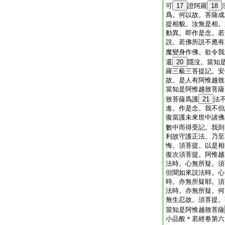
可
17
證阿羅
18
爲。何以故。菩薩成
提相貌。汝無是相。
動異。即作是念。若
説。若佛所説不應有
魔變身作佛。欲令我
還
20
隱沒。當知
羅三藐三菩提記。安
故。是人有阿惟越致
當知是阿惟越致菩薩
致菩薩爲護
21
法
進。作是念。我不但
復當護未來世中諸佛
數中而得受記。我則
利故守護正法。乃至
悔。須菩提。以是相
復次須菩提。阿惟越
法時。心無所疑。須
但聞如來説法時。心
時。亦無所疑耶。須
法時。亦無所疑。何
無生忍故。須菩提。
當知是阿惟越致菩薩
小品般＊若經卷第六