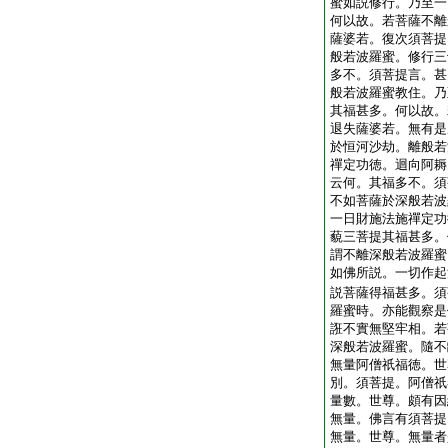
蜜如説修行。乃至一
何以故。若菩薩不離
薩婆若。復次須菩提
般若波羅蜜。修行三
多不。須菩提言。甚
般若波羅蜜教住。乃
其福甚多。何以故。
退失薩婆若。無有是
於恒河沙劫。離般若
禪定功徳。迴向阿耨
云何。其福多不。須
不如菩薩於深般若波
一日財施法施禪定功
藐三菩提其福甚多。
謂不離深般若波羅蜜
如佛所説。一切作起
説菩薩得福甚多。須
羅蜜時。亦能觀察是
誑不實無堅牢相。若
深般若波羅蜜。隨不
無量阿僧祇福徳。世
別。須菩提。阿僧祇
量數。世尊。頗有因
無量。佛言有須菩提
無量。世尊。無量者