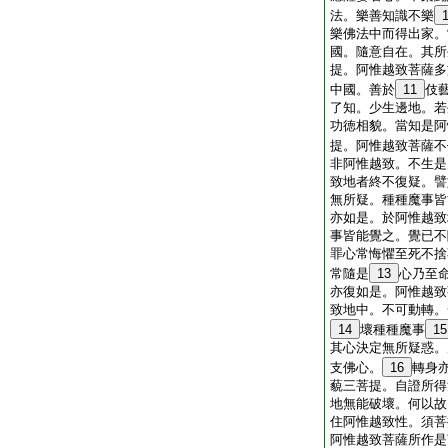
法。樂善知識不樂
樂佛法中而得出家。
國。隨意自在。其所
提。阿惟越致菩薩多
中國。善於
11
伎
了知。少生邊地。若
功徳相貌。當知是阿
提。阿惟越致菩薩不
非阿惟越致。不生是
致地者終不復疑。譬
無所疑。種種魔事皆
亦如是。於阿惟越致
事皆能覺之。覺已不
罪心常悔懼至死不捨
常隨是
13
心乃至
亦復如是。阿惟越致
致地中。不可動轉。
14
壞種種魔事
15
其心決定無所疑惑。
支佛心。
16
轉身
藐三菩提。自證所得
地無能破壞。何以故
住阿惟越致性。須菩
阿惟越致菩薩所作是