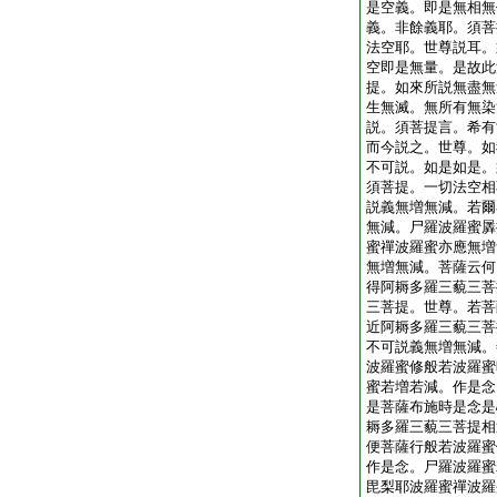
是空義。即是無相無
義。非餘義耶。須菩
法空耶。世尊説耳。
空即是無量。是故此
提。如來所説無盡無
生無滅。無所有無染
説。須菩提言。希有
而今説之。世尊。如
不可説。如是如是。
須菩提。一切法空相
説義無増無減。若爾
無減。尸羅波羅蜜羼
蜜禪波羅蜜亦應無増
無増無減。菩薩云何
得阿耨多羅三藐三菩
三菩提。世尊。若菩
近阿耨多羅三藐三菩
不可説義無増無減。
波羅蜜修般若波羅蜜
蜜若増若減。作是念
是菩薩布施時是念是
耨多羅三藐三菩提相
便菩薩行般若波羅蜜
作是念。尸羅波羅蜜
毘梨耶波羅蜜禪波羅