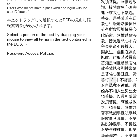
次須菩提。阿惟越致
い。
讃。於諸衆生心無恚
Users who do not have a password can log in with the
userID "guest".
進止來去心不散亂。
菩提。是菩薩若在居
本文をドラッグして選択するとDDBの見出し語
欲心生厭離常懷怖畏
検索結果が表示されます。
雖有所食厭離怖畏心
Select a portion of the text by dragging your
此險道。阿惟越致菩
mouse to view all terms in the text contained in
欲。皆見過惡心不貪
the DDB. ・
寧失身命不侵於人。
樂衆生。雖復在家而
Password Access Policies
以故。得般若波羅蜜
當知是阿惟越致菩薩
致菩薩執金剛神常隨
是菩薩心無狂亂。諸
善行
8
非不賢善。
不自爲亦不教他。是
凶亦不相人生男生女
須菩提。以是相貌當
次須菩提。阿惟越致
之。須菩提。阿惟越
官事戰鬪事寇賊事城
服飮食臥具事。不樂
樂説神龜事。不樂説
不樂説種種事。但樂
應薩婆若心。不樂鬪