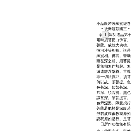
小品般若波羅蜜經卷
＊後秦龜茲國三
◎
1
深功徳品第
爾時須菩提白佛言。
菩薩。成就大功徳。
恒河沙等相貌。説是
羅蜜相。佛言。善哉
薩甚深之相。須菩提
是無相無作無起。無
滅遠離涅槃義。世尊
非一切法義耶。須菩
何以故。須菩提。色
色甚深。如如甚深。
甚深。須菩提。無色
識甚深。須菩提言。
色示涅槃。障受想行
菩薩若能於是深般若
般若波羅蜜教我應如
説我應如是行。是菩
一日所作功徳無有限