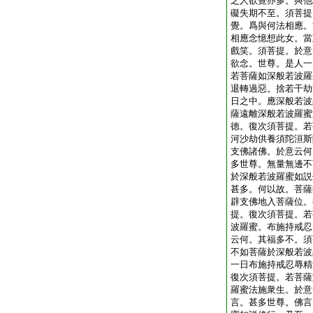
之人欲覺亦多。與他
礙失期不至。須菩提
覺。爲與何法相應。
相應念憶想此女。當
戲笑。須菩提。於意
欲念。世尊。是人一
若菩薩如深般若波羅
退轉過惡。捨若干劫
日之中。應深般若波
薩遠離深般若波羅蜜
徳。復次須菩提。若
河沙劫供養須陀洹斯
支佛諸佛。於意云何
多世尊。無量無邊不
於深般若波羅蜜如説
甚多。何以故。菩薩
辟支佛地入菩薩位。
提。復次須菩提。若
波羅蜜。布施持戒忍
云何。其福多不。須
不如菩薩於深般若波
一日布施持戒忍辱精
復次須菩提。若菩薩
羅蜜法施衆生。於意
言。甚多世尊。佛言