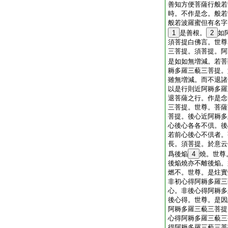
善知方便菩薩行般若
時。不作是念。般若
般若波羅蜜但有名字
1
是善根。
2
如
須菩提白佛言。世尊
三菩提。須菩提。阿
是如如無増減。若菩
耨多羅三藐三菩提。
雖無増減。而不退諸
以是行則近阿耨多羅
退菩薩之行。作是念
三菩提。世尊。菩薩
菩提。後心近阿耨多
心後心各各不倶。後
若前心後心不倶者。
長。須菩提。於意云
爲後焔
4
燒。世尊
後焔燒亦不離後焔。
燃不。世尊。是炷實
非初心得阿耨多羅三
心。非後心得阿耨多
後心得。世尊。是因
阿耨多羅三藐三菩提
心得阿耨多羅三藐三
得阿耨多羅三藐三菩