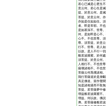
若心已滅是心更生不
意云何。若心生是滅
提。於意云何。是滅
菩提。於意云何。亦
亦如是住如如住。須
者。即是常耶。不也
是如甚深不。世尊。
何。是如即是心不。
心不。不也世尊。須
尊。須菩提。於意云
行不。世尊。若人如
以故。是人不行一切
般若波羅蜜。於何處
須菩提。於意云何。
人相行不。不也世尊
薩壞諸相不。不也世
菩薩云何爲壞諸相。
我行菩薩道於是身斷
具足佛道。當作聲聞
知是諸相過而不取無
菩提。若菩薩夢中修
増益般若波羅蜜不。
増益。何以故。佛説
弗。若菩薩修般若波