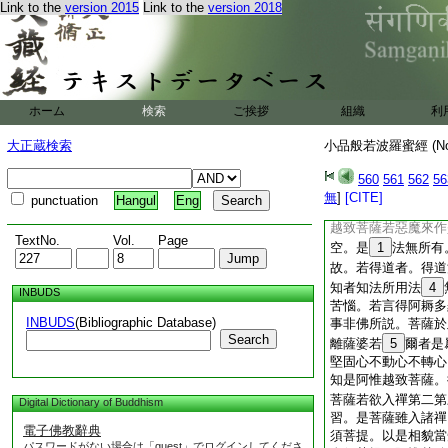
耨多羅三藐三菩提。
Link to the
version 2015
Link to the
version 2018
得阿耨多羅三藐三菩
心不動恚。惡魔即時
是諸比丘皆漏盡阿羅
道。而今皆住阿羅漢
多羅三藐三菩提。
ホーム
検索
ご挨拶
組織
利
爲無所失。若心不轉
若菩薩如是行諸波羅
大正蔵検索
小品般若波羅蜜經 (N
得薩婆若。無有是處
26
説隨所聞學。
560
561
562
56
若念。不得薩婆若。
無
]
[CITE]
punctuation
Hangul
Eng
貌當知是阿惟越致菩
越致菩薩若惡魔來作
TextNo.
Vol.
Page
空。是
1
法無所有
故。若得道者。得道
知者知法所用法
4
INBUDS
苦惱。若言得阿耨多
INBUDS
(Bibliographic Database)
事非佛所説。菩薩於
Search
離薩婆若
5
爾者是
堅固心不動心不轉心
知是阿惟越致菩薩。
菩薩若欲入禪第二第
Digital Dictionary of Buddhism
習。是菩薩雖入諸禪
電子佛教辭典
須菩提。以是相貌當
パスワードがない場合は「guest」でログインしてくださ