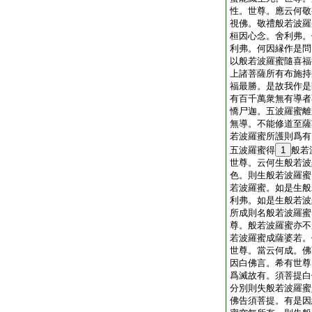
性。世尊。應云何敬
視佛。敬禮般若波羅
桓因心念。舍利弗。
利弗。何因縁作是問
以般若波羅蜜隨喜福
上諸菩薩所有布施持
福最勝。是故我作是
有百千萬衆無有導者
憍尸迦。五波羅蜜離
無導。不能修道至薩
若波羅蜜所護則爲有
五波羅蜜得
1
般若
世尊。云何生般若波
色。則生般若波羅蜜
若波羅蜜。如是生般
利弗。如是生般若波
所成則名般若波羅蜜
尊。般若波羅蜜亦不
若波羅蜜成薩婆若。
世尊。當云何成。佛
因白佛言。希有世尊
爲滅故有。須菩提白
分別則失般若波羅蜜
佛告須菩提。有是因