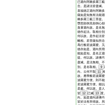
已迴向阿耨多羅三藐
念。是諸法皆盡滅。
喜福徳正迴向阿耨多
薩如是知無有法能迴
耨多羅三藐三菩提。
墮想顛倒見顛倒心顛
貪著迴向故。是名無
徳作起法。取相分別
何以故。是作起法皆
離相。若菩薩知所念
爲行般若波羅蜜。又
徳亦如是。迴向所用
能如是知。是名正迴
提。何以故。諸佛不
盡滅。是法無相。不
別。是名取相。
9
向。云何不取
11
故。應學般若波羅蜜
波羅蜜方便。則不能
若波羅蜜方便。能以
是處。何以故。是人
皆
12
已滅
13
度
向。如是迴向諸佛不
皆於法有所得故。所