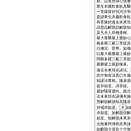
劫。以有所得心供養
衆生衣服飮食臥具醫
一菩薩皆於恒河沙等
是諸衆生衣服飮食臥
有菩薩於過去未來現
品慧品解脱品解脱知
及凡夫人所種善根。
最大最勝最上最妙心
耨多羅三藐三菩提其
白佛言。世尊。如佛
以最大最勝最上最妙
阿耨多羅三藐三菩提
最勝最上最妙隨喜。
過去未來現在諸法。
此中無有法若已生滅
如諸法實相。隨喜迴
提亦如是。須菩提。
最妙隨喜迴向。復次
去未來現在諸佛布施
慧解脱解脱知見隨喜
持戒亦如是。
4
如
亦如是。如解脱信解
如是。如解脱未來未
去無量阿僧祇世界諸
如解脱今現在十方無