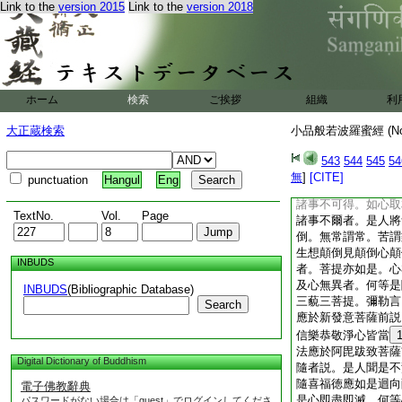
Link to the
version 2015
Link to the
version 2018
藐三菩提。入無餘涅
中間所有應六波羅蜜
弟子布施持戒修禪福
福徳及諸佛戒品定品
品。大慈大悲利安衆
從是法中衆生受學。
ホーム
検索
ご挨拶
組織
利
諸佛滅後衆生所種福
徳。以最大最勝最上
大正蔵検索
小品般若波羅蜜經 (N
向阿耨多羅三藐三菩
當得阿耨多羅三藐三
543
544
545
54
我以是心迴向阿耨多
無
]
[CITE]
punctuation
Hangul
Eng
所縁是諸縁諸事爲可
諸事不可得。如心取
TextNo.
Vol.
Page
諸事不爾者。是人將
倒。無常謂常。苦謂
生想顛倒見顛倒心顛
INBUDS
者。菩提亦如是。心
及心無異者。何等是
INBUDS
(Bibliographic Database)
三藐三菩提。彌勒言
Search
應於新發意菩薩前説
信樂恭敬淨心皆當
法應於阿毘跋致菩薩
Digital Dictionary of Buddhism
隨者説。是人聞是不
隨喜福徳應如是迴向
電子佛教辭典
是心即盡即滅。何等
パスワードがない場合は「guest」でログインしてくださ