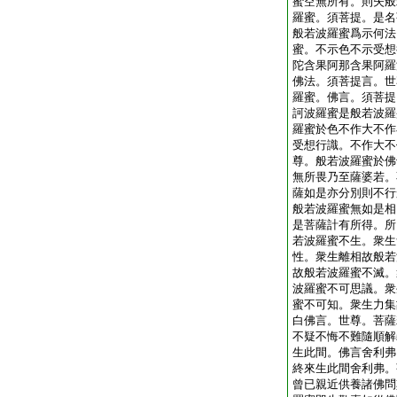
蜜空無所有。則失般
羅蜜。須菩提。是名
般若波羅蜜爲示何法
蜜。不示色不示受想
陀含果阿那含果阿羅
佛法。須菩提言。世
羅蜜。佛言。須菩提
訶波羅蜜是般若波羅
羅蜜於色不作大不作
受想行識。不作大不
尊。般若波羅蜜於佛
無所畏乃至薩婆若。
薩如是亦分別則不行
般若波羅蜜無如是相
是菩薩計有所得。所
若波羅蜜不生。衆生
性。衆生離相故般若
故般若波羅蜜不滅。
波羅蜜不可思議。衆
蜜不可知。衆生力集
白佛言。世尊。菩薩
不疑不悔不難隨順解
生此間。佛言舍利弗
終來生此間舍利弗。
曾已親近供養諸佛問