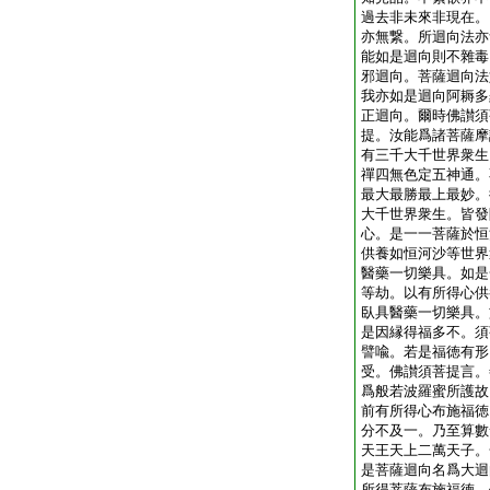
過去非未來非現在。
亦無繋。所迴向法亦
能如是迴向則不雜毒
邪迴向。菩薩迴向法
我亦如是迴向阿耨多
正迴向。爾時佛讃須
提。汝能爲諸菩薩摩
有三千大千世界衆生
禪四無色定五神通。
最大最勝最上最妙。
大千世界衆生。皆發
心。是一一菩薩於恒
供養如恒河沙等世界
醫藥一切樂具。如是
等劫。以有所得心供
臥具醫藥一切樂具。
是因縁得福多不。須
譬喩。若是福徳有形
受。佛讃須菩提言。
爲般若波羅蜜所護故
前有所得心布施福徳
分不及一。乃至算數
天王天上二萬天子。
是菩薩迴向名爲大迴
所得菩薩布施福徳。