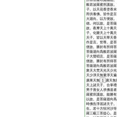
般若波羅蜜所護故。
子。以天花香塗香末
而供養佛。皆作是言
大迴向。以方便故。
徳。何以故。是菩薩
故。夜摩天上十萬天
子。化樂天上十萬天
天子。皆以天華天香
作是言。世尊。是菩
便故。勝於有所得菩
菩薩迴向爲般若波羅
子大聲唱言。是菩薩
便故。勝於有所得菩
菩薩迴向爲般若波羅
衆天大梵天光天少光
天少淨天無量淨天遍
廣果天無
1
廣天無
天上諸天子。合掌禮
男子善女人求佛道者
羅蜜所護故。能勝有
以故。是菩薩迴向爲
時佛告淨居諸天子。
生。若十方恒河沙等
羅三藐三菩提心。是