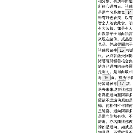
相分別。有所得而迴
所得心迴向者。諸佛
是迴向名爲雜毒
14
雖有好色香美。以有
智之人若食此食。初
有大苦報。如是有人
而教諸弟子迴向語言
來現在諸佛。戒品定
見品。并諸聲聞弟子
諸佛與衆生
15
授
根。及與菩薩受阿耨
諸菩薩所種善根合集
隨喜已迴向阿耨多羅
是迴向。是迴向取相
毒
16
食。有所得
得皆是雜毒
17
故
過去未來現在諸佛善
名爲正迴向至阿耨多
薩欲不謗諸佛應如是
徳。何相何性何體何
是隨喜。迴向阿耨多
是迴向則無有咎。不
雜毒。亦名隨諸佛教
徳如是迴向。如戒品
知見品。不繋欲界不