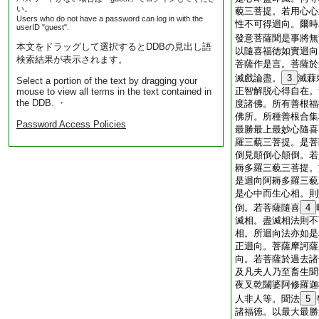
い。
藐三菩提。若用心心
Users who do not have a password can log in with the
性不可得迴向。爾時
userID "guest".
發意菩薩聞是事將無
本文をドラッグして選択するとDDBの見出し語
以隨喜福徳如實迴向
検索結果が表示されます。
菩薩作是言。菩薩於
滅戲論盡。
3
滅蕀
Select a portion of the text by dragging your
正智解脱心得自在。
mouse to view all terms in the text contained in
the DDB. ・
度諸佛。所有善根福
佛所。所種善根合集
Password Access Policies
最勝最上最妙心隨喜
羅三藐三菩提。是菩
倒見顛倒心顛倒。若
耨多羅三藐三菩提。
是迴向阿耨多羅三藐
是心中而生心相。則
倒。若菩薩隨喜
4
滅相。盡滅相法則不
相。所迴向法亦如是
正迴向。菩薩摩訶薩
向。若菩薩於過去諸
及凡夫人乃至畜生聞
夜叉乾闥婆阿修羅迦
人非人等。聞法
5
諸福徳。以最大最勝