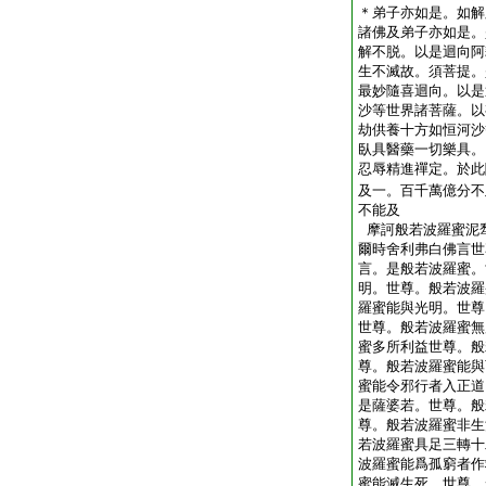
＊弟子亦如是。如解
諸佛及弟子亦如是。
解不脱。以是迴向阿
生不滅故。須菩提。
最妙隨喜迴向。以是
沙等世界諸菩薩。以
劫供養十方如恒河沙
臥具醫藥一切樂具。
忍辱精進禪定。於此
及一。百千萬億分不
不能及
摩訶般若波羅蜜泥
爾時舍利弗白佛言世
言。是般若波羅蜜。
明。世尊。般若波羅
羅蜜能與光明。世尊
世尊。般若波羅蜜無
蜜多所利益世尊。般
尊。般若波羅蜜能與
蜜能令邪行者入正道
是薩婆若。世尊。般
尊。般若波羅蜜非生
若波羅蜜具足三轉十
波羅蜜能爲孤窮者作
蜜能滅生死。世尊。