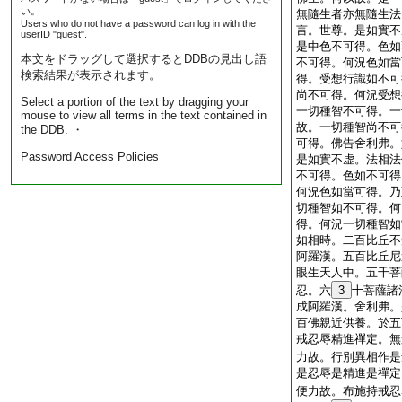
い。
無隨生者亦無隨生法
Users who do not have a password can log in with the
言。世尊。是如實不
userID "guest".
是中色不可得。色如
本文をドラッグして選択するとDDBの見出し語
不可得。何況色如當
検索結果が表示されます。
得。受想行識如不可
尚不可得。何況受想
Select a portion of the text by dragging your
一切種智不可得。一
mouse to view all terms in the text contained in
故。一切種智尚不可
the DDB. ・
可得。佛告舍利弗。
Password Access Policies
是如實不虚。法相法
不可得。色如不可得
何況色如當可得。乃
切種智如不可得。何
得。何況一切種智如
如相時。二百比丘不
阿羅漢。五百比丘尼
眼生天人中。五千菩
忍。六
3
十菩薩諸
成阿羅漢。舍利弗。
百佛親近供養。於五
戒忍辱精進禪定。無
力故。行別異相作是
是忍辱是精進是禪定
便力故。布施持戒忍