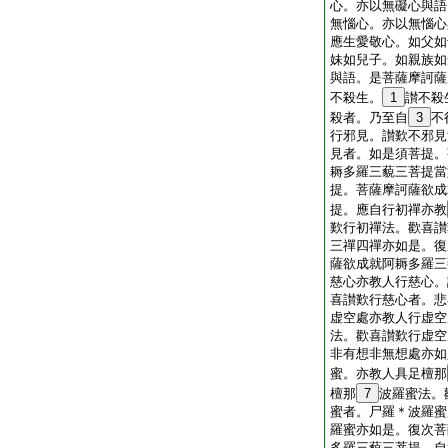
心。亦以無礙心與語
無惱心。亦以無惱心
應生愛敬心。如父如
妹如兒子。如親族如
與語。是菩薩摩訶薩
不殺生。
1
讃不殺
殺者。乃至自
3
不
行邪見。讃歎不邪見
見者。如是須菩提。
耨多羅三藐三菩提當
提。菩薩摩訶薩欲成
提。應自行初禪亦教
歎行初禪法。歡喜讃
三禪四禪亦如是。復
薩欲成就阿耨多羅三
慈心亦教人行慈心。
喜讃歎行慈心者。悲
虚空處亦教人行虚空
法。歡喜讃歎行虚空
非有想非無想處亦如
蜜。亦教人具足檀那
檀那
7
波羅蜜法。
蜜者。尸羅＊波羅蜜
羅蜜亦如是。復次菩
多羅三藐三菩提。自