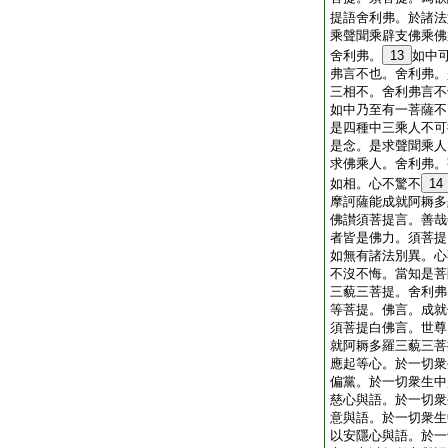
提語舍利弗。於諸法
乘聲聞乘辟支佛乘佛
舍利弗。
13
如中
弗言不也。舍利弗。
三相不。舍利弗言不
如中乃至有一菩薩不
是四種中三乘人不可
是念。是求聲聞乘人
求佛乘人。舍利弗。
如相。心不驚不
14
摩訶薩能成就阿耨多
佛讃須菩提言。善哉
者皆是佛力。須菩提
如無有諸法別異。心
不沒不悔。當知是菩
三藐三菩提。舍利弗
等菩提。佛言。成就
須菩提白佛言。世尊
就阿耨多羅三藐三菩
應起等心。於一切衆
偏黨。於一切衆生中
慈心與語。於一切衆
意與語。於一切衆生
以安隱心與語。於一