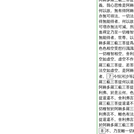
義。我心思惟是阿耨
何以故。無有得阿耨
亦無可得法。一切法
得無能得者。何以故
可増亦無法可減。所
進禪定乃至一切種智
無能得者。世尊。以
耨多羅三藐三菩提爲
色色相空受想行識識
一切種智相空。舍利
空如虚空。虚空不作
羅三藐三菩提。若菩
法空如虚空。是阿耨
者。
7
今恒河沙等
羅三藐三菩提何以退
阿耨多羅三藐三菩提
利弗。於意云何。色
提退還不。舍利弗言
羅三藐三菩提退還不
切種智於阿耨多羅三
利弗言不。離色有法
提退還不。舍利弗言
於阿耨多羅三藐三菩
8
不。乃至離一切