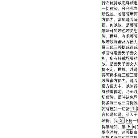
行布施持戒忍辱精進
一切種智。舍利弗白
所説義。若菩薩摩訶
方便力。當知是菩薩
提。何以故。是菩薩
無法可知若色若受想
智。世尊。有求菩薩
般若波羅蜜及方便力
羅三藐三菩提或得或
求菩薩道善男子善女
相。所有持戒忍辱精
故。是善男子善女人
提不定。世尊。以是
得阿耨多羅三藐三菩
波羅蜜方便力。是菩
蜜方便力中。以無得
辱精進禪定。乃至以
切種智。爾時欲色界
耨多羅三藐三菩提難
訶薩應知一切諸
1
言如是如是。諸天子
難得。我
3
不得一
得無能知。無
5
可
畢竟淨故。須菩提白
阿耨多羅三藐三菩提