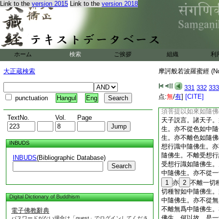
Link to the
version 2015
Link to the
version 2018
來如。受想行識如如
如如來如。＊一如無
者見者如如來如。＊
波羅蜜如。乃至般若
無法有法空如。四念
如來如。＊一如無二
ホーム
検索
ご挨拶
組織
利
訶薩得是如故名爲如
時。是三千大千世界
大正蔵検索
摩訶般若波羅蜜經 (N
西沒西＊踊東沒。南
央＊踊四邊沒。四邊
331
332
333
子諸色天子。以天末
点:
無
/
有
]
[CITE]
punctuation
Hangul
Eng
散須菩提上。白佛言
須菩提以如來如隨佛
TextNo.
Vol.
Page
天子説言。諸天子。
生。亦不從色如中隨
生。亦不離色如隨佛
INBUDS
想行識中隨佛生。亦
隨佛生。不離受想行
INBUDS
(Bibliographic Database)
受想行識如隨佛生。
Search
中隨佛生。亦不從一
1
亦
2
不離一切
切種智如中隨佛生。
Digital Dictionary of Buddhism
中隨佛生。亦不從無
不離無爲中隨佛生。
電子佛教辭典
佛生。何以故。是一
パスワードがない場合は「guest」でログインしてくださ