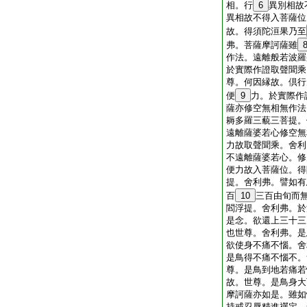
相。行
6
異別相故
異相故不得入菩薩位
故。得須陀洹果乃至
弗。菩薩摩訶薩雖
作法。遠離般若波羅
於實際作證取聲聞乘
尊。何因縁故。倶行
便
9
力。於實際作
薩亦修空無相無作法
耨多羅三藐三菩提。
遠離薩婆若心修空無
力故取聲聞乘。舍利
不遠離薩婆若心。修
便力故入菩薩位。得
提。舍利弗。譬如有
百
10
三百由旬而
閻浮提。舍利弗。於
是念。欲還上三十三
也世尊。舍利弗。是
欲使身不痛不惱。舍
是鳥得不痛不惱不。
尊。是鳥到地若痛若
故。世尊。是鳥身大
摩訶薩亦如是。雖如
持戒忍辱精進禪定。