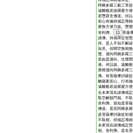
阿耨多羅三藐三菩提
遠離般若波羅蜜方便
若墮辟支佛道。何以
若心布施持戒忍辱精
蜜無方便力故。墮聲
舍利弗。
11
菩薩
諸佛。持戒禪定智慧
持。是人不知不解諸
知見。但聞空無相無
聲。迴向阿耨多羅三
若如是迴向。住聲聞
過。何以故。遠離般
善根迴向阿耨多羅三
弗。有菩薩摩訶薩從
離薩婆若心。行布施
遠離般若波羅蜜方便
去未來現在諸佛戒定
取空解脱門相。不取
舍利弗。當知是菩薩
佛道。直至阿耨多羅
是菩薩摩訶薩從初發
不取相。持戒忍辱精
未來現在諸佛戒定慧
相。舍利弗。是名菩