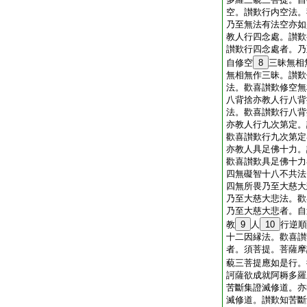
空。讃歎行内空法。
乃至無法有法空亦如
教人行四念處。讃歎
讃歎行四念處者。乃
自修空
8
三昧無相
無相無作三昧。讃歎
法。歡喜讃歎修空無
八背捨亦教人行八背
法。歡喜讃歎行八背
亦教人行九次第定。
歡喜讃歎行九次第定
亦教人具足佛十力。
歡喜讃歎具足佛十力
四無礙智十八不共法
四無所畏乃至大慈大
乃至大慈大悲法。歡
乃至大慈大悲者。自
教
9
人
10
行逆順
十二因縁法。歡喜讃
者。須菩提。菩薩摩
藐三菩提應如是行。
訶薩欲成就阿耨多羅
苦斷集證滅修道。亦
滅修道。讃歎知苦斷