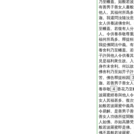
乃至幡蓋。如般若波
有善男子善女人書般
他人。其福何所爲多
迦。我還問汝隨汝意
女人供養諸佛舍利。
至幡蓋。若復有人分
人。令供養恭敬尊重
福何所爲多。釋提桓
我從佛聞法中義。有
養舍利乃至幡蓋。若
子許與他人令供養其
見是福利衆生故。入
身作末舍利。何以故
佛舍利乃至如芥子許
苦。佛告釋提桓因
迦。若善男子善女人
養恭敬
4
香花乃至
波羅蜜經卷與他人令
女人其福甚多。復次
如般若波羅蜜中義爲
令易解。是善男子善
善女人功徳所從聞般
人如佛。亦如高勝梵
般若波羅蜜即是佛。
佛不異般若波羅蜜。