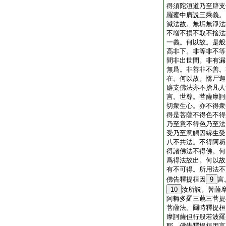
得須陀洹道乃至辟支
羅蜜中廣説三乘義。
滅法故。無垢無淨法
不増不損不取不捨法
一義。何以故。是般
高非下。非等非不等
間非出世間。非有漏
無爲。非善非不善。
在。何以故。憍尸迦
辟支佛法亦不捨凡人
言。世尊。菩薩摩訶
切衆生心。亦不得衆
得是菩薩不得色不得
乃至意不得色乃至法
受乃至意觸因縁生受
八不共法。不得阿耨
得諸佛法不得佛。何
爲得法故出。何以故
有不可得。所用法不
佛告釋提桓因
9
言
10
汝所説。菩薩
阿耨多羅三藐三菩提
菩薩法。爾時釋提桓
摩訶薩但行般若波羅
耶。佛告釋提桓因言