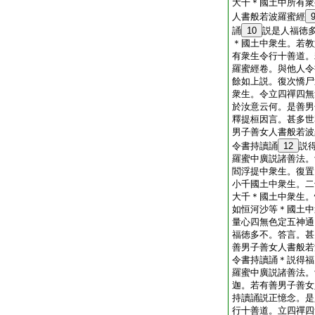
大千＊國土中所有衆
人書般若波羅蜜經
誦
10
説是人福徳
＊國土中衆生。若教
有衆生令行十善道。
羅蜜經卷。與他人令
餘如上説。復次憍尸
衆生。令立四禪四無
於汝意云何。是善男
釋提桓因言。甚多世
男子善女人書般若波
令書持讀誦
12
説
羅蜜中廣説諸善法。
閻浮提中衆生。復置
小千國土中衆生。二
大千＊國土中衆生。
如恒河沙等＊國土中
量心四無色定五神通
福徳多不。答言。甚
善男子善女人書般若
令書持讀誦＊説得福
羅蜜中廣説諸善法。
迦。若有善男子善女
持讀誦説正憶念。是
行十善道。立四禪四