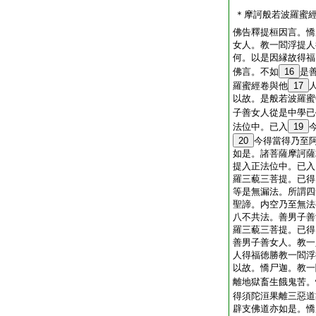
＊摩訶般若波羅蜜
佛告釋提桓因言。憍
女人。教一閻浮提人
何。以是因縁故得福
佛言。不如
16
是
羅蜜經卷與他
17
以故。是般若波羅蜜
子善女人從是中學已
法位中。已入
19
20
今得當得乃至
如是。諸菩薩摩訶薩
提入正法位中。已入
羅三藐三菩提。已得
等是無漏法。所謂四
聖諦。内空乃至無法
八不共法。善男子善
羅三藐三菩提。已得
善男子善女人。教一
人得福徳勝教一閻浮
以故。憍尸迦。教一
離地獄畜生餓鬼苦。
得須陀洹果離三惡道
辟支佛道亦如是。憍