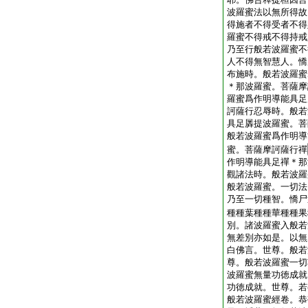
波羅蜜法以無所得故
得施者不得受者不得
羅蜜不得戒不得持戒
乃至行般若波羅蜜不
人不得無智慧人。憍
布施時。般若波羅蜜
＊那波羅蜜。菩薩摩
羅蜜爲作明導能具足
訶薩行忍辱時。般若
具足羼提波羅蜜。菩
般若波羅蜜爲作明導
蜜。菩薩摩訶薩行禪
作明導能具足禪＊那
觀諸法時。般若波羅
般若波羅蜜。一切法
乃至一切種智。憍尸
種種葉種種華種種果
別。諸波羅蜜入般若
無差別亦如是。以無
白佛言。世尊。般若
尊。般若波羅蜜一切
波羅蜜無量功徳成就
功徳成就。世尊。若
般若波羅蜜經卷。恭