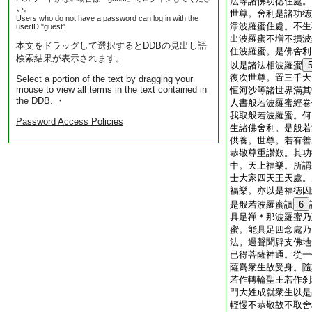
法等諸佛功徳住處。
い。
世尊。舍利是諸功徳
Users who do not have a password can log in with the
淨波羅蜜住處。不生
userID "guest".
出波羅蜜不増不損波
本文をドラッグして選択するとDDBの見出し語
住波羅蜜。是佛舍利
検索結果が表示されます。
以是諸法相波羅蜜
復次世尊。置三千大
Select a portion of the text by dragging your
mouse to view all terms in the text contained in
恒河沙等諸世界滿其
the DDB. ・
人書般若波羅蜜經卷
我取般若波羅蜜。何
Password Access Policies
生諸佛舍利。是般若
供養。世尊。若有善
恭敬尊重讃歎。其功
中。天上福樂。所謂
士大家四天王天處。
福樂。亦以是福徳因
是般若波羅蜜讀
6
具足禪＊那波羅蜜乃
蜜。能具足四念處乃
法。過聲聞辟支佛地
已得菩薩神通。從一
薩爲衆生故受身。隨
若作轉輪聖王若作刹
門大姓成就衆生以是
輕慢不恭敬故不取舍