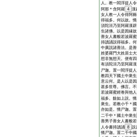
人。教一閻浮提人令
阿那＊含阿羅
4
漢
女人教一人令得阿耨
得福多。何以故。憍
須陀洹乃至阿羅漢辟
生諸佛。以是因縁故
善女人書般若波羅蜜
持讀誦説得福多。何
中廣説諸善法。是善
姓婆羅門大姓居士大
想非無想天。便有四
有須陀洹乃至阿羅漢
尸迦。置一閻浮提人
教四天下國土中衆生
意云何。是人以是因
甚多世尊。佛言。不
若波羅蜜經卷與他人
福多。餘如上説。憍
衆生。若教小千＊國
亦如是。憍尸迦。置
二千中＊國土中衆生
善男子善女人書般若
人令書持讀誦
8
説
憍尸迦。置二千中國