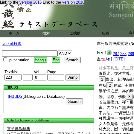
螫。以＊寶
15
示
Link to the
version 2015
Link to the
version 2018
子女人眼痛膚
16
愈。若有癩瘡惡腫。
愈。復次世尊。是摩
作一色。
21
世尊
色則爲青。若黄赤白
ホーム
検索
ご挨拶
組織
利
作黄赤白紅縹色。如
中。水隨作種種色。
大正蔵検索
摩訶般若波羅蜜經 (N
22
中水即爲
23
難問釋提桓因言。憍
287
288
289
是天上寶爲是閻浮提
点:
無
/
有
]
[CITE]
punctuation
Hangul
Eng
25
難。是天上寶
相少不具足。天上寶
TextNo.
Vol.
Page
喩爲比。復次世尊。
1
寳出。其功徳薫
在所
2
在處。有書
INBUDS
無衆惱之患。亦如摩
INBUDS
(Bibliographic Database)
難。世尊。佛般
3
Search
若波羅蜜力。禪＊那
蜜。内空乃至無法有
不共法。一切智法相
可思議性一切種智是
Digital Dictionary of Buddhism
女人作是念。是佛舍
電子佛教辭典
慈大悲。斷一切結使
パスワードがない場合は「guest」でログインしてくださ