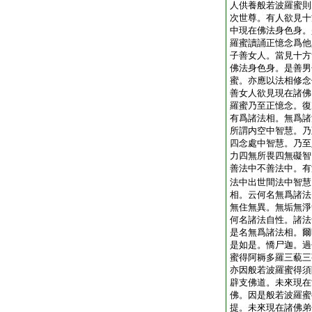
人供養般若波羅蜜則
次世尊。有人欲見十
中現在佛法身色身。
羅蜜讀誦正憶念爲他
子善女人。當見十方
佛法身色身。是善男
蜜。亦應以法相修念
善女人欲見現在諸佛
羅蜜乃至正憶念。復
有爲諸法相。無爲諸
所謂内空中智慧。乃
四念處中智慧。乃至
力四無所畏四無礙智
善法中不善法中。有
法中出世間法中智慧
相。云何名無爲諸法
無住無異。無垢無淨
何名諸法自性。諸法
是名無爲諸法相。爾
是如是。憍尸迦。過
蜜得阿耨多羅三藐三
亦因般若波羅蜜得須
辟支佛道。未來現在
佛。因是般若波羅蜜
提。未來現在諸佛弟