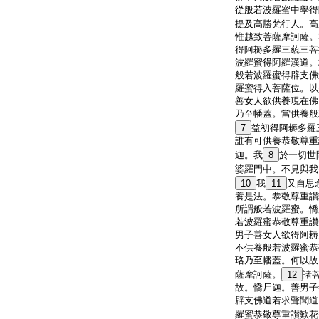
從般若波羅蜜中學得
提及高勝梵行人。高
惟越致菩薩摩訶薩。
得阿耨多羅三藐三菩
波羅蜜得阿羅漢道。
般若波羅蜜得辟支佛
羅蜜得入菩薩位。以
善女人欲供養現在佛
乃至幡蓋。當供養般
7
益初得阿耨多羅
誰有可供養恭敬尊重
迦。我
8
於一切世
婆羅門中。不見與我
10
我
11
又自思
養是法。恭敬尊重讃
所謂般若波羅蜜。憍
若波羅蜜恭敬尊重讃
男子善女人欲得阿耨
不供養般若波羅蜜恭
珞乃至幡蓋。何以故
薩摩訶薩。
12
諸
故。憍尸迦。善男子
辟支佛道若求聲聞道
羅蜜恭敬尊重讃歎花