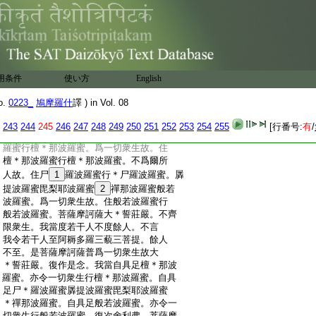
:
爾時
35
富樓那彌多羅尼子白佛言。世尊。我
:
亦樂説所以爲摩訶薩。佛言。便説。富樓那
:
彌多羅尼子言。是菩薩大
36
誓莊嚴是菩薩發
:
趣大乘。是菩薩乘於大乘。以是故。是菩薩
:
名摩訶薩。舍利弗語富樓那言。云何名菩
:
用条件
薩摩訶薩大＊誓莊嚴。富樓那語舍利弗。菩
使い方
English
:
薩摩訶薩不分別
37
爲爾所人故住檀
38
那波
o.
0223_
鳩摩羅什
譯 ) in Vol. 08
243
244
245
246
247
248
249
250
251
252
253
254
255
[行番号:
有
/
:
羅蜜行檀＊那波羅蜜。爲一切衆生故。住
:
檀＊那波羅蜜行檀＊那波羅蜜。不爲爾所
:
人故。住尸
1
羅波羅蜜行＊尸羅波羅蜜。羼
:
提波羅蜜毘梨耶波羅蜜
2
禪那波羅蜜般若
:
波羅蜜。爲一切衆生故。住般若波羅蜜行
:
般若波羅蜜。菩薩摩訶薩大＊誓莊嚴。不齊
:
限衆生。我當度若干人不度餘人。不言
:
我令若干人至阿耨多羅三藐三菩提。餘人
:
不至。是菩薩摩訶薩普爲一切衆生故大
:
＊誓莊嚴。復作是念。我當自具足檀＊那波
:
羅蜜。亦令一切衆生行檀＊那波羅蜜。自具
:
足尸＊羅波羅蜜羼提波羅蜜毘梨耶波羅蜜
:
＊禪那波羅蜜。自具足般若波羅蜜。亦令一
:
切衆生行般若波羅蜜。復次舍利弗。菩薩摩