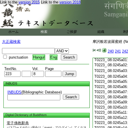
Link to the
version 2015
Link to the
version 2018
T0223_.08.0244c19
T0223_.08.0244c20
T0223_.08.0244c21
T0223_.08.0244c22
T0223_.08.0244c23
ホーム
検索
ご挨拶
T0223_.08.0244c24
組織
利
T0223_.08.0244c25
大正蔵検索
摩訶般若波羅蜜經 (N
T0223_.08.0244c26:
T0223_.08.0244c27:
T0223_.08.0244c28:
240
241
242
T0223_.08.0244c29:
punctuation
Hangul
Eng
T0223_.08.0245a01
T0223_.08.0245a02
TextNo.
Vol.
Page
T0223_.08.0245a03
T0223_.08.0245a04
T0223_.08.0245a05
INBUDS
T0223_.08.0245a06
T0223_.08.0245a07
INBUDS
(Bibliographic Database)
Search
T0223_.08.0245a08
T0223_.08.0245a09
T0223_.08.0245a10
T0223_.08.0245a11
Digital Dictionary of Buddhism
T0223_.08.0245a12
T0223_.08.0245a13
電子佛教辭典
パスワードがない場合は「guest」でログインしてくださ
T0223_.08.0245a14