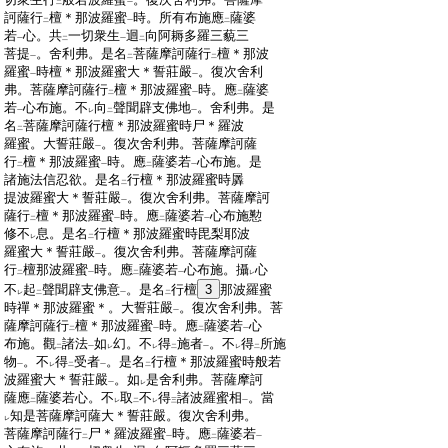
二
一
:
訶薩行
檀＊那波羅蜜
時。所有布施應
薩婆
二
一
二
:
若
心。共
一切衆生
迴
向阿耨多羅三藐三
一
二
一
二
:
菩提
。舍利弗。是名
菩薩摩訶薩行
檀＊那波
一
二
二
:
羅蜜
時檀＊那波羅蜜大＊誓莊嚴
。復次舍利
一
一
:
弗。菩薩摩訶薩行
檀＊那波羅蜜
時。應
薩婆
二
一
二
:
若
心布施。不
向
聲聞辟支佛地
。舍利弗。是
一
レ
二
一
:
名
菩薩摩訶薩行檀＊那波羅蜜時尸＊羅波
二
:
羅蜜。大誓莊嚴
。復次舍利弗。菩薩摩訶薩
一
:
行
檀＊那波羅蜜
時。應
薩婆若
心布施。是
二
一
二
一
:
諸施法信忍欲。是名
行檀＊那波羅蜜時羼
二
:
提波羅蜜大＊誓莊嚴
。復次舍利弗。菩薩摩訶
一
:
薩行
檀＊那波羅蜜
時。應
薩婆若
心布施懃
二
一
二
一
:
修不
息。是名
行檀＊那波羅蜜時毘梨耶波
レ
二
:
羅蜜大＊誓莊嚴
。復次舍利弗。菩薩摩訶薩
一
:
行
檀那波羅蜜
時。應
薩婆若
心布施。攝
心
二
一
二
一
レ
:
不
起
聲聞辟支佛意
。是名
行檀
3
那波羅蜜
レ
二
一
二
:
時禪＊那波羅蜜＊。大誓莊嚴
。復次舍利弗。菩
一
:
薩摩訶薩行
檀＊那波羅蜜
時。應
薩婆若
心
二
一
二
一
:
布施。觀
諸法
如
幻。不
得
施者
。不
得
所施
二
一
レ
レ
二
一
レ
二
:
物
。不
得
受者
。是名
行檀＊那波羅蜜時般若
一
レ
二
一
二
:
波羅蜜大＊誓莊嚴
。如
是舍利弗。菩薩摩訶
一
レ
:
薩應
薩婆若心。不
取
不
得
諸波羅蜜相
。當
二
レ
二
レ
三
一
:
知是菩薩摩訶薩大＊誓莊嚴。復次舍利弗。
レ
:
菩薩摩訶薩行
尸＊羅波羅蜜
時。應
薩婆若
二
一
二
一