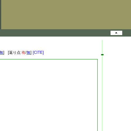
無
] [返り点:
有
/
無
]
[CITE]