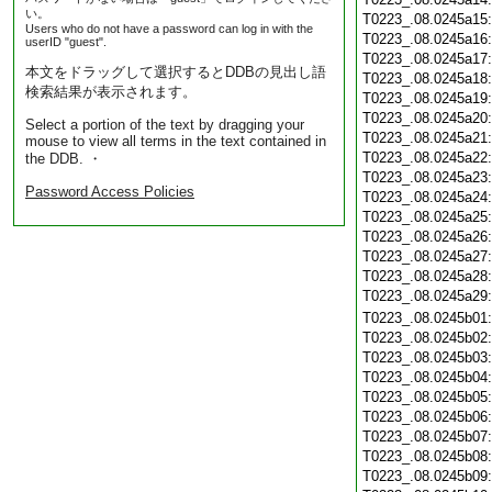
い。
T0223_.08.0245a15
Users who do not have a password can log in with the
T0223_.08.0245a16
userID "guest".
T0223_.08.0245a17
本文をドラッグして選択するとDDBの見出し語
T0223_.08.0245a18
検索結果が表示されます。
T0223_.08.0245a19
T0223_.08.0245a20
Select a portion of the text by dragging your
T0223_.08.0245a21
mouse to view all terms in the text contained in
T0223_.08.0245a22
the DDB. ・
T0223_.08.0245a23
Password Access Policies
T0223_.08.0245a24
T0223_.08.0245a25
T0223_.08.0245a26
T0223_.08.0245a27
T0223_.08.0245a28
T0223_.08.0245a29
T0223_.08.0245b01
T0223_.08.0245b02
T0223_.08.0245b03
T0223_.08.0245b04
T0223_.08.0245b05
T0223_.08.0245b06
T0223_.08.0245b07
T0223_.08.0245b08
T0223_.08.0245b09