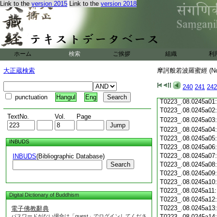
Link to the
version 2015
Link to the
version 2018
T0223_.08.0244c19
T0223_.08.0244c20
T0223_.08.0244c21
T0223_.08.0244c22
T0223_.08.0244c23
ホーム
検索
ご挨拶
T0223_.08.0244c24
組織
利
T0223_.08.0244c25
大正蔵検索
摩訶般若波羅蜜經 (N
T0223_.08.0244c26:
T0223_.08.0244c27:
T0223_.08.0244c28:
240
241
242
T0223_.08.0244c29:
punctuation
Hangul
Eng
T0223_.08.0245a01
T0223_.08.0245a02
TextNo.
Vol.
Page
T0223_.08.0245a03
T0223_.08.0245a04
T0223_.08.0245a05
INBUDS
T0223_.08.0245a06
T0223_.08.0245a07
INBUDS
(Bibliographic Database)
Search
T0223_.08.0245a08
T0223_.08.0245a09
T0223_.08.0245a10
T0223_.08.0245a11
Digital Dictionary of Buddhism
T0223_.08.0245a12
T0223_.08.0245a13
電子佛教辭典
パスワードがない場合は「guest」でログインしてくださ
T0223_.08.0245a14