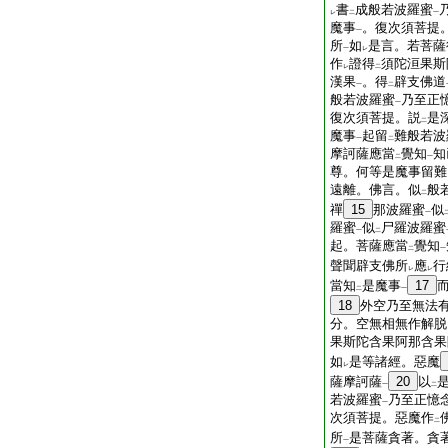
書
成般若波羅蜜
レ
二
一
魔事
。復次須菩提
一
所
如
是言。若菩薩
一
レ
作
證得
須陀洹果斯
レ
二
漢果
。得
辟支佛道
一
二
般若波羅蜜
乃至正
一
復次須菩提。説
是
二
魔事
起留
難般若波
一
二
摩訶薩應當
覺知
知
二
一
尊。何等是魔事留難
遠離。佛言。似
般
二
禪
15
那波羅蜜
似
一
羅蜜
似
尸羅波羅蜜
一
二
起。菩薩應當
覺知
二
一
聲聞辟支佛所
應
行
レ
レ
當知
是魔事
17
二
一
18
外空乃至無法
分。空無相無作解脱
果斯陀含果阿那含果
如
是等諸經。惡魔
レ
薩摩訶薩
20
以
一
二
若波羅蜜
乃至正憶
一
次須菩提。惡魔作
二
所
是菩薩貪著。貪
一