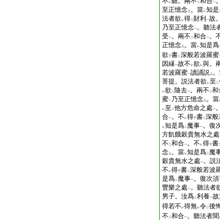
不
聽。兩不
和合
レ
二
一
至正憶念
。當
知是
上
レ
法者欲
得
財利
故
レ
二
一
乃至正憶念
。聽法
一
受
。兩不
和合
。
一
二
一
正憶念
。當
知是爲
上
レ
欲
書
深般若波羅蜜
下
二
因縁
故不
欲
與。
一
レ
レ
若波羅蜜
讀誦説
。
一
上
菩提。説法者欲
至
レ
二
欲
隨去
。兩不
和
レ
二
一
二
蜜
乃至正憶念
。當
一
上
至
他方危命之處
レ
二
一
合
。不
得
書
深般
一
レ
下
二
知是爲
魔事
。復
レ
二
一
方飢餓穀貴無水之處
不
和合
。不
得
書
二
一
レ
下
念
。當
知是爲
魔
上
レ
二
穀貴無水之處
。説
一
不
得
書
深般若波
レ
下
二
是爲
魔事
。復次須
二
一
豐樂之處
。聽法者
一
男子。汝爲
利養
故
二
一
得若不
得無
令
後
レ
レ
二
不
和合
。聽法者聞
二
一