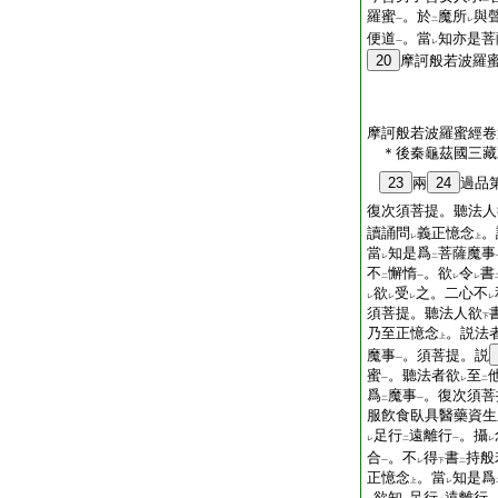
羅蜜
。於
魔所
與
一
二
レ
便道
。當
知亦是菩
一
レ
20
摩訶般若波羅
摩訶般若波羅蜜經卷
＊後秦龜茲國三
23
兩
24
過品
復次須菩提。聽法人
讀誦問
義正憶念
。
レ
上
當
知是爲
菩薩魔事
レ
二
不
懈惰
。欲
令
書
二
一
レ
レ
欲
受
之。二心不
レ
レ
レ
レ
須菩提。聽法人欲
下
乃至正憶念
。説法
上
魔事
。須菩提。説
一
蜜
。聽法者欲
至
一
レ
二
爲
魔事
。復次須菩
二
一
服飮食臥具醫藥資生
足行
遠離行
。攝
レ
二
一
レ
合
。不
得
書
持般
一
レ
下
二
正憶念
。當
知是爲
上
レ
欲知
足行
遠離行