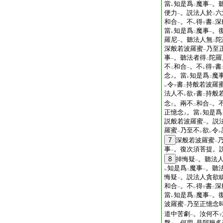
當
知是爲
魔事
。
レ
二
一
便力
。説法人於
六
一
二
和合
。不
得
書
深
一
レ
下
二
當
知是爲
魔事
。
レ
二
一
羅尼
。聽法人無
陀
一
二
深般若波羅蜜
乃至
一
事
。聽法者得
陀羅
一
二
不
和合
。不
得
書
二
一
レ
下
念
。當
知是爲
魔
上
レ
二
令
書
持般若波羅
レ
下
二
法人不
欲
書
持般
レ
下
二
念
。兩不
和合
。
三
二
一
正憶念
。當
知是爲
上
レ
説般若波羅蜜
。説
一
羅蜜
乃至不
欲
令
一
レ
レ
レ
7
深般若波羅蜜
一
事
。復次須菩提。
一
8
掉悔疑
。聽法
一
知是爲
魔事
。聽
レ
二
一
悔疑
。説法人貪欲
一
和合
。不
得
書
深
一
レ
下
二
當
知是爲
魔事
。
レ
二
一
波羅蜜
乃至正憶念
一
道中苦劇
。汝何不
一
下
槃
。何用
是阿耨多