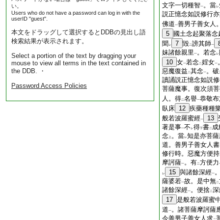
文字一切種智
。當
い。
一
レ
Users who do not have a password can log in with the
説正憶念如説修行亦
userID "guest".
佛道
善男子善女人
一
本文をドラッグして選択するとDDBの見出し語
5
國土念起聚落念
検索結果が表示されます。
聞
7
毀
謗其師
レ
二
一
妹諸餘親里
。若念
Select a portion of the text by dragging your
一
レ
10
女
若念
婬女
mouse to view all terms in the text contained in
一
二
一
the DDB. ・
惡魔復益
其念
。破
二
一
讀誦説正憶念如説修
Password Access Policies
菩薩魔事。復次須菩
人。得
名譽
恭敬布
二
一
臥床
12
疾藥種種
般若波羅蜜經
13
一
著是事
不
得
書
成
一
レ
下
二
念
。當
知是亦菩薩
上
レ
道。善男子善女人書
修行時。惡魔方便持
摩訶薩
。有
方便力
一
二
15
與諸餘深經
レ
一
薩婆若
故。是中無
一
二
諸餘深經
。便捨
深
一
二
17
是般若波羅蜜
道
。諸菩薩摩訶薩
一
今善男子善女人求
二