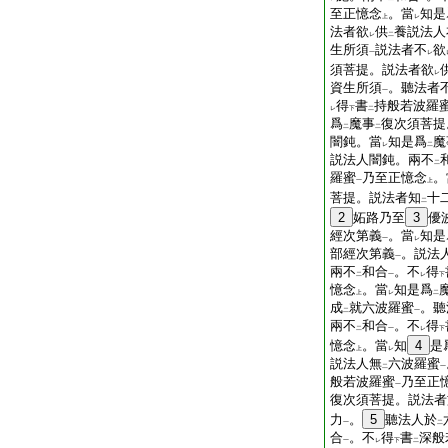
至正憶念
。當
知是
上
レ
法者欲
供
養説法人
レ
二
生所須
説法者不
欲
一
レ
須菩提。説法者欲
レ
資生所須
。聽法者
一
得
書
持般若波羅
レ
下
二
爲
魔事
復次須菩提
二
二
闇鈍。當
知是爲
魔
レ
二
説法人闇鈍。兩不
二
羅蜜
乃至正憶念
。
一
上
菩提。説法者知
十
二
2
妬路乃至
3
優
經次第義
。當
知是
一
レ
部經次第義
。説法
一
兩不
和合
。不
得
二
一
レ
下
憶念
。當
知是爲
上
レ
二
成
就六波羅蜜
。聽
二
一
兩不
和合
。不
得
二
一
レ
下
憶念
。當
知
4
是
上
レ
説法人無
六波羅蜜
二
一
般若波羅蜜
乃至正
一
復次須菩提。説法者
力
。
5
聽法人於
一
二
合
。不
得
書
深般
一
レ
下
二