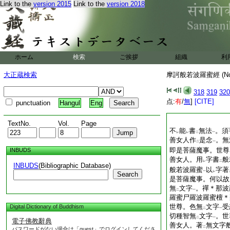
Link to the
version 2015
Link to the
version 2018
ホーム
検索
ご挨拶
組織
利
大正蔵検索
摩訶般若波羅蜜經 (N
318
319
320
点:
有
/
無
]
[CITE]
punctuation
Hangul
Eng
TextNo.
Vol.
Page
不
能
書
無法
。須
レ
レ
二
一
善女人作
是念
。無
二
一
即是菩薩魔事。世尊
INBUDS
善女人。用
字書
般
レ
二
INBUDS
(Bibliographic Database)
般若波羅蜜
以
字著
一
レ
Search
是菩薩魔事。何以故
無
文字
。禪＊那波
二
一
羅蜜尸羅波羅蜜檀＊
世尊。色無
文字
受
Digital Dictionary of Buddhism
二
一
切種智無
文字
。世
二
一
電子佛教辭典
善女人。著
無文字
二
パスワードがない場合は「guest」でログインしてくださ