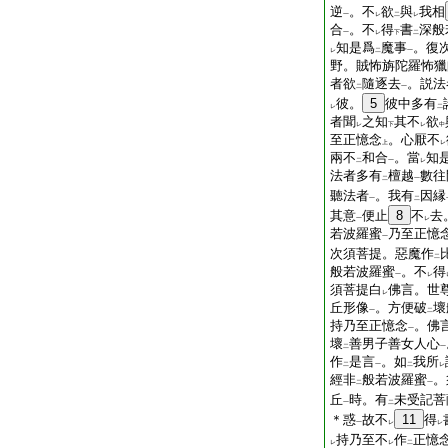
逆
。不
欲
與
我相
一
レ
二
レ
合
。不
得
書
深般
一
レ
下
二
知是爲
魔事
。復
レ
二
一
野。賊怖旃陀羅怖獵
者欲
隨逐去
。説法
二
一
彼。
5
彼中多有
レ
二
者聞
之知
其不
欲
レ
下
レ
中
至正憶念
。心厭不
上
レ
兩不
和合
。當
知
二
一
レ
法者多有
檀越
數往
二
一
聽法者
。我有
因縁
一
二
其意
便止
8
不
去
一
レ
若波羅蜜
乃至正憶
一
次須菩提。惡魔作
二
般若波羅蜜
。不
得
一
レ
須菩提白
佛言。世
レ
丘形像
。方便破
壞
一
二
持乃至正憶念
。佛
一
壞
善男子善女人心
二
一
作
是言
。如
我所
二
一
二
レ
經非
般若波羅蜜
。
二
一
丘
時。有
未受記菩
一
二
＊惑
故不
11
得
一
レ
レ
持乃至不
作
正憶
レ
レ
二