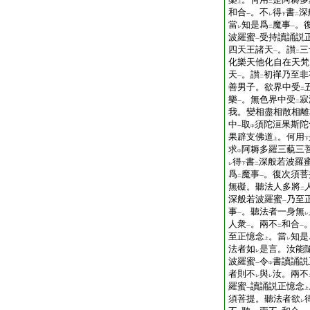
上
二
和合
。不
得
書
深
一
レ
下
二
當
知是爲
魔事
。
レ
二
一
波羅蜜
受持讀誦説
一
四天王諸天
。讃
三
一
二
化樂天他化自在天梵
天
。讃
初禪乃至非
一
二
善男子。欲界中受
二
樂
。無色界中受
寂
一
二
我。變相盡相散相離
中
取
須陀洹果斯陀
一
中
果辟支佛道
。何用
上
下
求
阿耨多羅三藐三
中
得
書
深般若波羅
レ
下
二
爲
魔事
。復次須菩
二
一
無礙。聽法人多將
二
深般若波羅蜜
乃至
一
事
。聽法者一身無
一
レ
人衆
。兩不
和合
一
二
一
至正憶念
。當
知是
上
レ
法者如
是言。汝能
レ
波羅蜜
令
書讀誦説
一
中
者則不
與
汝。兩不
レ
レ
羅蜜
讀誦説正憶念
一
上
須菩提。聽法者欲
レ