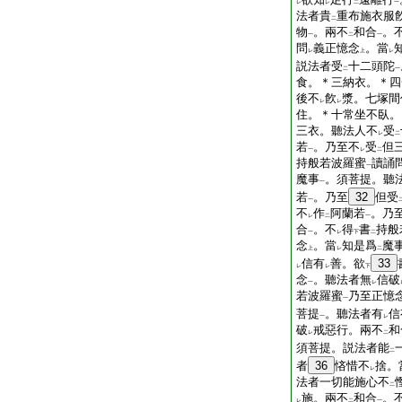
レ
レ
二
一
法者貴
重布施衣服
二
物
。兩不
和合
。
一
二
一
問
義正憶念
。當
レ
上
レ
説法者受
十二頭陀
二
一
食。＊三納衣。＊四
後不
飮
漿。七塚間
レ
レ
住。＊十常坐不臥。
三衣。聽法人不
受
レ
二
若
。乃至不
受
但
一
レ
二
持般若波羅蜜
讀誦
一
魔事
。須菩提。聽
一
若
。乃至
32
但受
一
不
作
阿蘭若
。乃
レ
二
一
合
。不
得
書
持般
一
レ
下
二
念
。當
知是爲
魔
上
レ
二
信有
善。欲
33
レ
レ
下
念
。聽法者無
信破
一
レ
若波羅蜜
乃至正憶
一
菩提
。聽法者有
信
一
レ
破
戒惡行。兩不
和
レ
二
須菩提。説法者能
二
者
36
悋惜不
捨。
レ
法者一切能施心不
二
施。兩不
和合
。
レ
二
一