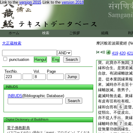
Link to the
version 2015
Link to the
version 2018
諸佛有來有去。不知
夫無智之數。是諸人
若波羅蜜。遠離諸佛
如幻如夢。若有衆生
諸法若來若去若生若
來若去若生若滅。則
ホーム
検索
ご挨拶
組織
利
是人行般若波羅蜜近
提。名爲眞佛弟子。
大正蔵検索
摩訶般若波羅蜜經 (N
應受供養爲世間福田
水中諸
2
寶。不從
419
420
421
北方四維上下來。衆
punctuation
Hangul
Eng
寶。此寶亦不無因
縁和合生。是寶若滅
TextNo.
Vol.
Page
合故。有諸縁離故滅
是。從本業因縁果報
來。滅時亦不去至十
INBUDS
縁離故滅。善男子。
INBUDS
(Bibliographic Database)
處滅時無去處。衆縁
Search
有皮有弦有柱有棍。
縁和合而有
6
是聲
從頸出。不從皮出。
亦不從人手出。衆縁
Digital Dictionary of Buddhism
縁離時亦無
7
去處
電子佛教辭典
從無量功徳因縁生。
パスワードがない場合は「guest」でログインしてくださ