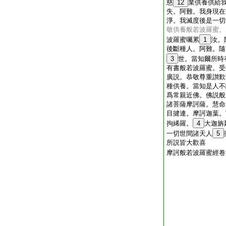
慈
12
業供養供給
失。阿難。我身現在
淨。我滅度後是一切
敬供養般若波羅蜜。
波羅蜜囑累
1
汝。
後斷種人。阿難。隨
3
世。當知爾所時
有書般若波羅蜜。受
廣説。恭敬尊重讃歎
種供養。當知是人不
爲常親近佛。佛説般
諸菩薩摩訶薩。慧命
目揵連。摩訶迦葉。
拘絺羅。
4
大迦旃
一切世間諸天人
5
所説皆大歡喜
摩訶般若波羅蜜經卷