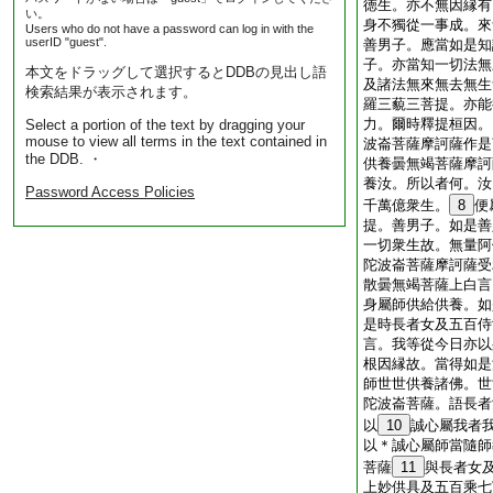
徳生。亦不無因縁有
い。
身不獨從一事成。來
Users who do not have a password can log in with the
userID "guest".
善男子。應當如是知
子。亦當知一切法無
本文をドラッグして選択するとDDBの見出し語
及諸法無來無去無生
検索結果が表示されます。
羅三藐三菩提。亦能
力。爾時釋提桓因。
Select a portion of the text by dragging your
mouse to view all terms in the text contained in
波崙菩薩摩訶薩作是
the DDB. ・
供養曇無竭菩薩摩訶
養汝。所以者何。汝
Password Access Policies
千萬億衆生。
8
便
提。善男子。如是善
一切衆生故。無量阿
陀波崙菩薩摩訶薩受
散曇無竭菩薩上白言
身屬師供給供養。如
是時長者女及五百侍
言。我等從今日亦以
根因縁故。當得如是
師世世供養諸佛。世
陀波崙菩薩。語長者
以
10
誠心屬我者
以＊誠心屬師當隨師
菩薩
11
與長者女
上妙供具及五百乘七