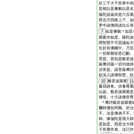
於三千大千世界中與
是相以是像貌以是名
薩陀波崙得是六百萬
西北方四維上下。如
界中諸佛與諸比丘恭
7
如是像貌＊如是
羅蜜亦如是。薩陀波
聞智慧不可思議如大
生於有佛國中。乃至
一切衆難皆悉已斷。
菩提。當知是般若波
薩摩訶薩一切功徳得
須菩提。諸菩薩摩訶
欲深入諸佛智慧。欲
10
般若波羅蜜
11
書寫經卷。供養尊重
以故。般若波羅蜜是
佛母。十方諸佛所尊
＊摩訶般若波羅蜜
爾時佛告阿難。於汝
不。汝是佛弟子不。
師。修伽陀是我大師
是如是。我是汝大師
子所應作者。汝已作