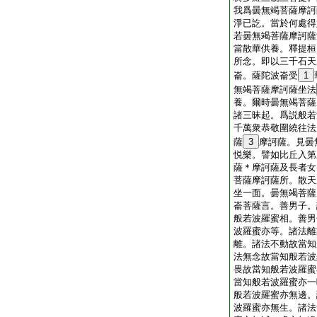
我爲曇無竭菩薩摩訶
淨已訖。當於何處得
若曇無竭菩薩摩訶薩
當散華供養。釋提桓
所念。即以三千石天
崙。薩陀波崙受
1
無竭菩薩摩訶薩坐法
養。爾時曇無竭菩薩
諸三昧起。爲説般若
千萬衆恭敬圍繞往法
薩
3
摩訶薩。見曇
悦樂。譬如比丘入第
薩＊摩訶薩及長者女
菩薩摩訶薩所。散天
坐一面。曇無竭菩薩
崙菩薩言。善男子。
般若波羅蜜相。善男
波羅蜜亦等。諸法離
離。諸法不動故當知
法無念故當知般若波
畏故當知般若波羅蜜
當知般若波羅蜜亦一
般若波羅蜜亦無邊。
波羅蜜亦無生。諸法