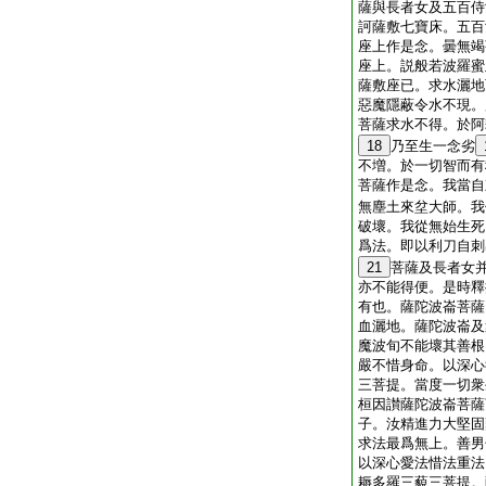
薩與長者女及五百侍
訶薩敷七寶床。五百
座上作是念。曇無竭
座上。説般若波羅蜜
薩敷座已。求水灑地
惡魔隱蔽令水不現。
菩薩求水不得。於阿
18
乃至生一念劣
不増。於一切智而有
菩薩作是念。我當自
無塵土來坌大師。我
破壞。我從無始生死
爲法。即以利刀自刺
21
菩薩及長者女
亦不能得便。是時釋
有也。薩陀波崙菩薩
血灑地。薩陀波崙及
魔波旬不能壞其善根
嚴不惜身命。以深心
三菩提。當度一切衆
桓因讃薩陀波崙菩薩
子。汝精進力大堅固
求法最爲無上。善男
以深心愛法惜法重法
耨多羅三藐三菩提。