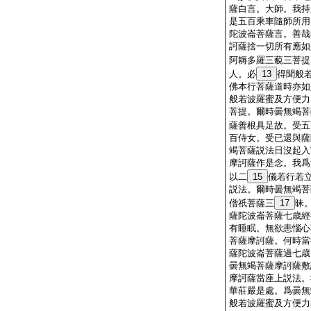
薩白言。大師。我持
是五百乘車隨師所用
陀波崙菩薩言。善哉
訶薩捨一切所有應如
阿耨多羅三藐三菩提
人。必
13
得聞般
佛本行菩薩道時亦如
般若波羅蜜及方便力
菩提。爾時曇無竭菩
薩善根具足故。受五
百侍女。受已還與薩
竭菩薩説法日沒起入
摩訶薩作是念。我爲
以二
15
儀若行若
説法。爾時曇無竭菩
僧祇菩薩三
17
昧
薩陀波崙菩薩七歳經
有睡眠。無欲恚惱心
菩薩摩訶薩。何時當
薩陀波崙菩薩過七歳
曇無竭菩薩摩訶薩敷
摩訶薩當座上説法。
華莊嚴是處。爲曇無
般若波羅蜜及方便力