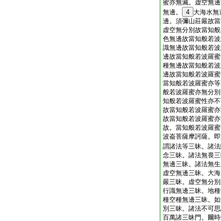
蜜亦無滅。虚空無邊
無邊。
4
大海水無
邊。須彌山莊嚴故當
虚空無分別故當知般
色無邊故當知般若波
識無邊故當知般若波
邊故當知般若波羅蜜
種無邊故當知般若波
邊故當知般若波羅蜜
當知般若波羅蜜亦等
般若波羅蜜亦無分別
知般若波羅蜜性亦不
故當知般若波羅蜜亦
故當知般若波羅蜜亦
故。當知般若波羅蜜
波崙菩薩摩訶薩。即
謂諸法等三昧。諸法
念三昧。諸法無畏三
無邊三昧。諸法無生
虚空無邊三昧。大海
嚴三昧。虚空無分別
行識無邊三昧。地種
種空種無邊三昧。如
別三昧。諸法不可思
百萬諸三昧門。爾時