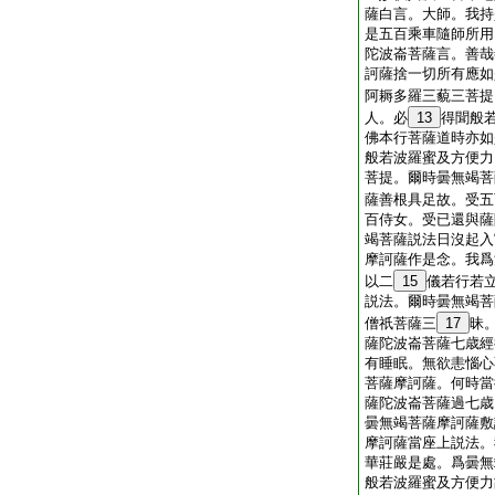
薩白言。大師。我持
是五百乘車隨師所用
陀波崙菩薩言。善哉
訶薩捨一切所有應如
阿耨多羅三藐三菩提
人。必
13
得聞般
佛本行菩薩道時亦如
般若波羅蜜及方便力
菩提。爾時曇無竭菩
薩善根具足故。受五
百侍女。受已還與薩
竭菩薩説法日沒起入
摩訶薩作是念。我爲
以二
15
儀若行若
説法。爾時曇無竭菩
僧祇菩薩三
17
昧
薩陀波崙菩薩七歳經
有睡眠。無欲恚惱心
菩薩摩訶薩。何時當
薩陀波崙菩薩過七歳
曇無竭菩薩摩訶薩敷
摩訶薩當座上説法。
華莊嚴是處。爲曇無
般若波羅蜜及方便力