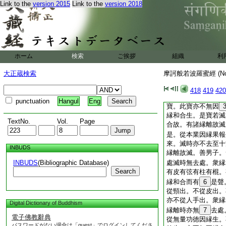
Link to the
version 2015
Link to the
version 2018
諸佛有來有去。不知
夫無智之數。是諸人
若波羅蜜。遠離諸佛
如幻如夢。若有衆生
諸法若來若去若生若
來若去若生若滅。則
ホーム
検索
ご挨拶
組織
利
是人行般若波羅蜜近
提。名爲眞佛弟子。
大正蔵検索
摩訶般若波羅蜜經 (N
應受供養爲世間福田
水中諸
2
寶。不從
418
419
420
北方四維上下來。衆
punctuation
Hangul
Eng
寶。此寶亦不無因
縁和合生。是寶若滅
TextNo.
Vol.
Page
合故。有諸縁離故滅
是。從本業因縁果報
來。滅時亦不去至十
INBUDS
縁離故滅。善男子。
INBUDS
(Bibliographic Database)
處滅時無去處。衆縁
Search
有皮有弦有柱有棍。
縁和合而有
6
是聲
從頸出。不從皮出。
亦不從人手出。衆縁
Digital Dictionary of Buddhism
縁離時亦無
7
去處
電子佛教辭典
從無量功徳因縁生。
パスワードがない場合は「guest」でログインしてくださ