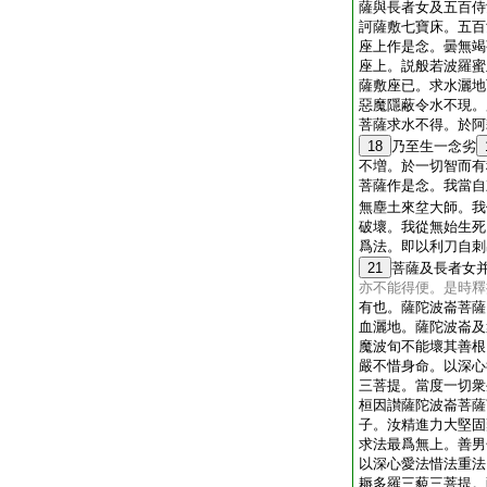
薩與長者女及五百侍
訶薩敷七寶床。五百
座上作是念。曇無竭
座上。説般若波羅蜜
薩敷座已。求水灑地
惡魔隱蔽令水不現。
菩薩求水不得。於阿
18
乃至生一念劣
不増。於一切智而有
菩薩作是念。我當自
無塵土來坌大師。我
破壞。我從無始生死
爲法。即以利刀自刺
21
菩薩及長者女
亦不能得便。是時釋
有也。薩陀波崙菩薩
血灑地。薩陀波崙及
魔波旬不能壞其善根
嚴不惜身命。以深心
三菩提。當度一切衆
桓因讃薩陀波崙菩薩
子。汝精進力大堅固
求法最爲無上。善男
以深心愛法惜法重法
耨多羅三藐三菩提。