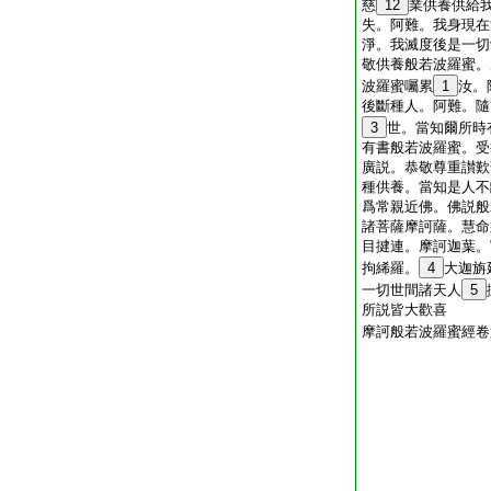
慈
12
業供養供給
失。阿難。我身現在
淨。我滅度後是一切
敬供養般若波羅蜜。
波羅蜜囑累
1
汝。
後斷種人。阿難。隨
3
世。當知爾所時
有書般若波羅蜜。受
廣説。恭敬尊重讃歎
種供養。當知是人不
爲常親近佛。佛説般
諸菩薩摩訶薩。慧命
目揵連。摩訶迦葉。
拘絺羅。
4
大迦旃
一切世間諸天人
5
所説皆大歡喜
摩訶般若波羅蜜經卷