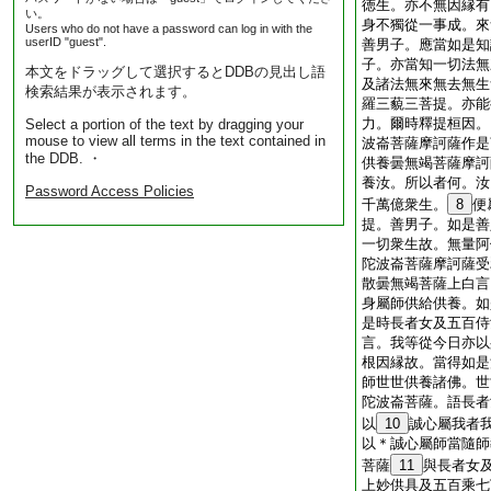
徳生。亦不無因縁有
い。
身不獨從一事成。來
Users who do not have a password can log in with the
userID "guest".
善男子。應當如是知
子。亦當知一切法無
本文をドラッグして選択するとDDBの見出し語
及諸法無來無去無生
検索結果が表示されます。
羅三藐三菩提。亦能
力。爾時釋提桓因。
Select a portion of the text by dragging your
mouse to view all terms in the text contained in
波崙菩薩摩訶薩作是
the DDB. ・
供養曇無竭菩薩摩訶
養汝。所以者何。汝
Password Access Policies
千萬億衆生。
8
便
提。善男子。如是善
一切衆生故。無量阿
陀波崙菩薩摩訶薩受
散曇無竭菩薩上白言
身屬師供給供養。如
是時長者女及五百侍
言。我等從今日亦以
根因縁故。當得如是
師世世供養諸佛。世
陀波崙菩薩。語長者
以
10
誠心屬我者
以＊誠心屬師當隨師
菩薩
11
與長者女
上妙供具及五百乘七