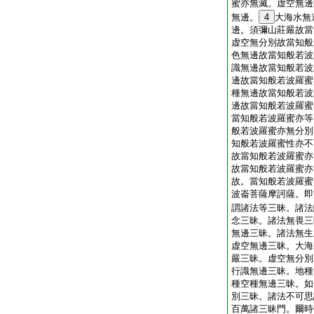
蜜亦無滅。虚空無邊
無邊。
4
大海水無
邊。須彌山莊嚴故當
虚空無分別故當知般
色無邊故當知般若波
識無邊故當知般若波
邊故當知般若波羅蜜
種無邊故當知般若波
邊故當知般若波羅蜜
當知般若波羅蜜亦等
般若波羅蜜亦無分別
知般若波羅蜜性亦不
故當知般若波羅蜜亦
故當知般若波羅蜜亦
故。當知般若波羅蜜
波崙菩薩摩訶薩。即
謂諸法等三昧。諸法
念三昧。諸法無畏三
無邊三昧。諸法無生
虚空無邊三昧。大海
嚴三昧。虚空無分別
行識無邊三昧。地種
種空種無邊三昧。如
別三昧。諸法不可思
百萬諸三昧門。爾時