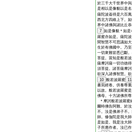
於三千大千世界中與
是相以是像貌以是名
薩陀波崙得是六百萬
西北方四維上下。如
界中諸佛與諸比丘恭
7
如是像貌＊如是
羅蜜亦如是。薩陀波
聞智慧不可思議如大
生於有佛國中。乃至
一切衆難皆悉已斷。
菩提。當知是般若波
薩摩訶薩一切功徳得
須菩提。諸菩薩摩訶
欲深入諸佛智慧。欲
10
般若波羅蜜
11
書寫經卷。供養尊重
以故。般若波羅蜜是
佛母。十方諸佛所尊
＊摩訶般若波羅蜜
爾時佛告阿難。於汝
不。汝是佛弟子不。
師。修伽陀是我大師
是如是。我是汝大師
子所應作者。汝已作