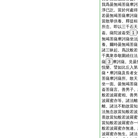
我爲曇無竭菩薩摩訶
淨已訖。當於何處得
若曇無竭菩薩摩訶薩
當散華供養。釋提桓
所念。即以三千石天
崙。薩陀波崙受
1
無竭菩薩摩訶薩坐法
養。爾時曇無竭菩薩
諸三昧起。爲説般若
千萬衆恭敬圍繞往法
薩
3
摩訶薩。見曇
悦樂。譬如比丘入第
薩＊摩訶薩及長者女
菩薩摩訶薩所。散天
坐一面。曇無竭菩薩
崙菩薩言。善男子。
般若波羅蜜相。善男
波羅蜜亦等。諸法離
離。諸法不動故當知
法無念故當知般若波
畏故當知般若波羅蜜
當知般若波羅蜜亦一
般若波羅蜜亦無邊。
波羅蜜亦無生。諸法