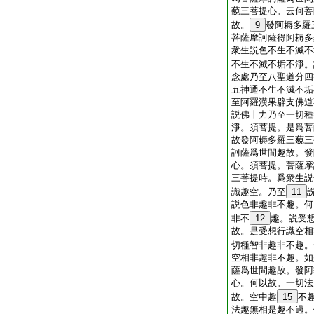
藐三菩提心。云何菩
故。
9
發阿耨多羅
菩薩摩訶薩得阿耨多
衆生説色不生不滅不
不生不滅不垢不淨。
念處乃至八聖道分四
五神通不生不滅不垢
至阿羅漢果辟支佛道
説佛十力乃至一切種
淨。須菩提。是爲菩
故發阿耨多羅三藐三
訶薩爲世間趣故。發
心。須菩提。菩薩摩
三菩提時。爲衆生説
識趣空。乃至
11
説色非趣非不趣。何
非不
12
趣。説受
故。是受想行識空相
切種智非趣非不趣。
空相非趣非不趣。如
薩爲世間趣故。發阿
心。何以故。一切法
故。空中趣
15
不
法趣無相是趣不過。