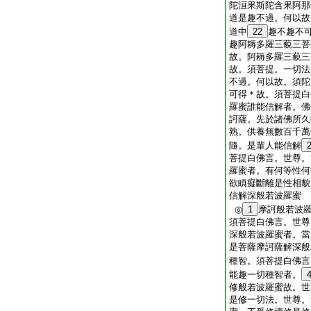
陀洹果斯陀含果阿那
道是趣不過。何以故
道中
22
趣不趣不
趣阿耨多羅三藐三菩
故。阿耨多羅三藐三
故。須菩提。一切法
不過。何以故。須陀
可得＊故。須菩提白
羅蜜誰能信解者。佛
訶薩。先於諸佛所久
熟。供養無數百千萬
隨。是輩人能信解
菩提白佛言。世尊。
羅蜜者。有何等性何
欲瞋癡斷離是性相貌
信解深般若波羅蜜
◎
1
摩訶般若波
須菩提白佛言。世尊
深般若波羅蜜者。當
是菩薩摩訶薩解深般
種智。須菩提白佛言
能趣一切種智者。
修般若波羅蜜故。世
是修一切法。世尊。