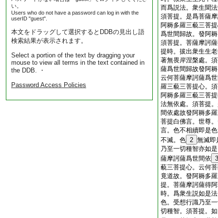
い。
而爲説法。衆生聞法
Users who do not have a password can log in with the
須菩提。是爲菩薩摩
userID "guest".
阿耨多羅三藐三菩提
本文をドラッグして選択するとDDBの見出し語
爲世間歸故。發阿耨
検索結果が表示されます。
須菩提。菩薩摩訶薩
提時。拔出衆生生老
Select a portion of the text by dragging your
著無畏岸涅槃處。須
mouse to view all terms in the text contained in
薩爲世間歸故發阿耨
the DDB. ・
云何菩薩摩訶薩爲世
Password Access Policies
羅三藐三菩提心。須
阿耨多羅三藐三菩提
法無依處。須菩提。
間依處故發阿耨多羅
菩提白佛言。世尊。
言。色不相續即是色
不滅。色
2
無滅即
乃至一切種智亦如是
薩摩訶薩爲世間依
藐三菩提心。云何菩
竟道故。發阿耨多羅
提。菩薩摩訶薩得阿
時。爲衆生説如是法
色。受想行識乃至一
切種智。須菩提。如