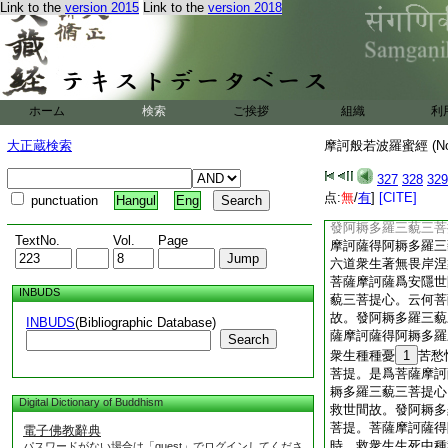
Link to the
version 2015
Link to the
version 2018
諸法性空故。須菩提
摩訶薩能爲難事。於
耨多羅三藐三菩提。
菩提。佛言。如是如
能爲難事。於一切性
三藐三菩提。欲得阿
ホーム
検索
ご挨拶
組織
利
菩提。諸菩薩摩訶薩
耨多羅三藐三菩提心
大正蔵検索
摩訶般若波羅蜜經 (N
世間故。爲世間歸故
間洲故爲世間
14
327
328
329
爲世間趣故。發阿耨
点:
無
/
有
]
[CITE]
punctuation
Hangul
Eng
須菩提。云何菩薩摩
發阿耨多羅三藐三菩
TextNo.
Vol.
Page
摩訶薩得阿耨多羅三
六道衆生著無畏岸涅
菩薩摩訶薩爲安隱世
INBUDS
藐三菩提心。云何菩
故。發阿耨多羅三藐
INBUDS
(Bibliographic Database)
薩摩訶薩得阿耨多羅
Search
衆生種種憂
1
苦愁
菩提。是爲菩薩摩訶
耨多羅三藐三菩提心
Digital Dictionary of Buddhism
救世間故。發阿耨多
菩提。菩薩摩訶薩得
電子佛教辭典
時。救衆生生死中種
パスワードがない場合は「guest」でログインしてくださ