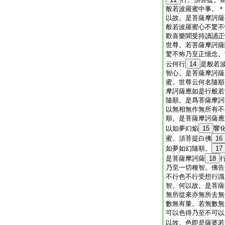
般若波羅蜜中事。＊
以故。是菩薩摩訶薩
般若波羅蜜心不驚不
歡喜樂聞受持讀誦正
世尊。若菩薩摩訶薩
驚不怖乃至正憶念。
云何行
14
是般若
智心。是菩薩摩訶薩
蜜。世尊云何名隨順
摩訶薩應如是行般若
隨順。是爲菩薩摩訶
以無相無作無所有不
順。是菩薩摩訶薩應
以如夢幻焔
15
響
蜜。須菩提白佛
16
如夢如幻隨順。
17
是菩薩摩訶薩
18
乃至一切種智。佛告
不行色不行受想行識
智。何以故。是菩薩
無所從來亦無所去無
數無有量。若無數無
可以色得乃至不可以
以故。色即是薩婆若