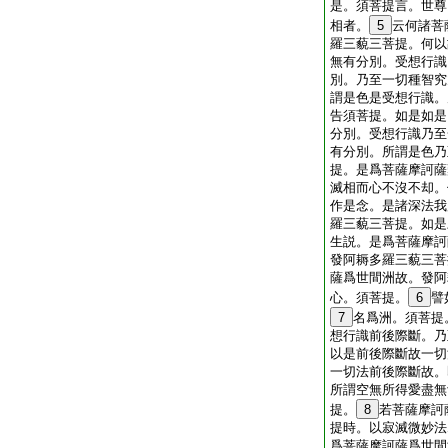
是。須菩提言。世尊
相者。
5
云何諸菩
羅三藐三菩提。何以
無有分別。受想行識
別。乃至一切種智究
謂是色是受想行識。
告須菩提。如是如是
分別。受想行識乃至
有分別。所謂是色乃
提。是爲菩薩摩訶薩
滅相而心不沒不却。
作是念。是諸深法我
羅三藐三菩提。如是
生説。是爲菩薩摩訶
發阿耨多羅三藐三菩
薩爲世間洲故。發阿
心。須菩提。
6
譬
7
名爲洲。須菩提
想行識前後際斷。乃
以是前後際斷故一切
一切法前後際斷故。
所謂空無所得愛盡無
提。
8
若菩薩摩訶
提時。以寂滅微妙法
爲菩薩摩訶薩爲世間