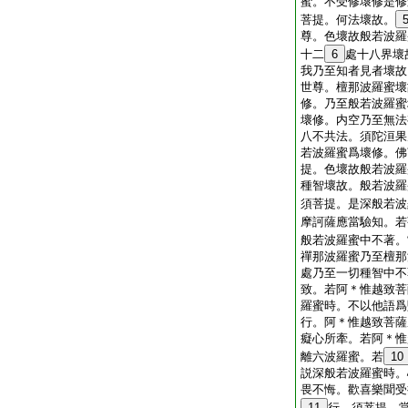
蜜。不受修壞修是修
菩提。何法壞故。
尊。色壞故般若波羅
十二
6
處十八界壞
我乃至知者見者壞故
世尊。檀那波羅蜜壞
修。乃至般若波羅蜜
壞修。内空乃至無法
八不共法。須陀洹果
若波羅蜜爲壞修。佛
提。色壞故般若波羅
種智壞故。般若波羅
須菩提。是深般若波
摩訶薩應當驗知。若
般若波羅蜜中不著。
禪那波羅蜜乃至檀那
處乃至一切種智中不
致。若阿＊惟越致菩
羅蜜時。不以他語爲
行。阿＊惟越致菩薩
癡心所牽。若阿＊惟
離六波羅蜜。若
10
説深般若波羅蜜時。
畏不悔。歡喜樂聞受
11
行。須菩提。