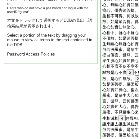
い。
心。無瞋心如實知無
Users who do not have a password can log in with the
癡心。佛告須菩提。
userID "guest".
染相不可得。何以故
本文をドラッグして選択するとDDBの見出し語
故。如是須菩提。佛
検索結果が表示されます。
染心如實知無染心。
心相中。癡心不癡心
Select a portion of the text by dragging your
不倶故。如是須菩提
mouse to view all terms in the text contained in
生無瞋心無癡心如實
the DDB. ・
般若波羅蜜。是衆生
Password Access Policies
提白佛言。世尊。云
衆生廣心如實知廣心
心相不廣不狹不増不
離故是心不廣
2
不
故。是心性無故。
如是須菩提。佛因般
心如實知廣心。復次
羅蜜。是衆生大心如
言。世尊。云何佛因
心如實知大心。佛告
羅蜜。不見衆生心來
生相滅相
4
住異相
誰來誰去誰生滅住異
般若波羅蜜。是衆生
須菩提。佛因般若波