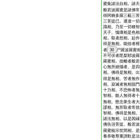
蜜集諸法自相。諸天
般若波羅蜜是諸佛常
得阿耨多羅三藐三菩
三菩提已。通達一切
識相。乃至一切種智
天子。惱壞相是色相
相。取者想相。起作
得是無相。能捨者檀
者
30
尸羅波羅蜜
不可伏者毘梨耶波羅
羅蜜相。捨離者般若
心無所嬈惱者。是四
相。佛得是無相。出
得是無相。苦者無作
相。寂滅者無相脱門
十力相。不恐怖者無
智相。餘人無得者十
無相。愍念衆生者大
謬相。無所取者常捨
智相。佛得是無相。
諸法無相。以是因縁
佛告須菩提。般若波
羅蜜能示世間相。是
養恭敬尊重讃歎是法