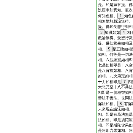
是。如是須菩提。佛
沒屈申如實知。復次
何知色相。
1
知色
相無憶無戲論無得。
提。佛知受想行識相
3
知識如如
4
相
戲論無得。受想行識
提。佛知衆生如相及
相。
5
是五陰如相
如相。何等是一切法
相。六波羅蜜如相即
七品如相即是十八空
是八背捨如相。八背
如相。九次第定如相
十力如相即是
7
四
大悲乃至十八不共法
相即是一切種智如相
善法不善法。世間法
漏法如相。
8
有漏
未來現在諸法如相。
相。即是有爲法無爲
法如相。即是須陀洹
相。即是斯陀含果如
是阿那含果如相。阿