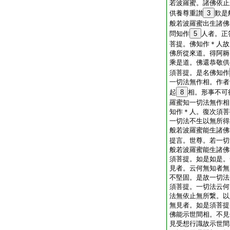
若波羅蜜。諸佛依止
供養尊重讃
3
歎是
般若波羅蜜出生諸佛
問知作
5
人者。正
菩提。佛知作＊人故
佛所從來道。得阿耨
乘是道。佛還恭敬供
須菩提。是名佛知作
一切法無作相。作者
起
8
相。形事不可
羅蜜知一切法無作相
知作＊人。復次須菩
一切法不生以無所得
般若波羅蜜能生諸佛
提言。世尊。若一切
般若波羅蜜能生諸佛
須菩提。如是如是。
見者。云何無知者無
不堅固。是故一切法
須菩提。一切法云何
法無依止無所繋。以
無見者。如是須菩提
佛能示世間相。不見
見受想行識故示世間