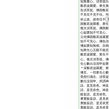
知無量心。須菩提白
般若波羅蜜。衆生無
告須菩提。佛因般若
不見住不見不住。何
依止故。誰有住不
因般若波羅蜜。衆生
復次須菩提。佛因般
心如實知不可見心。
云何佛因般若波羅蜜
知不可見心。佛告須
佛如實知無相。自相
知衆生心五眼不能見
般若波羅蜜。衆生不
心。復次須菩提。佛
生心數出沒屈申如實
＊深般若波羅蜜。衆
佛言。一切衆生心數
受想行識生。須菩提
數出沒屈申。所謂神
語。是見依色。神及
語。是見依色。神及
餘妄語。是見依色。
事實餘妄語。是見依
實餘妄語。是見依受
實餘妄語。是見依受