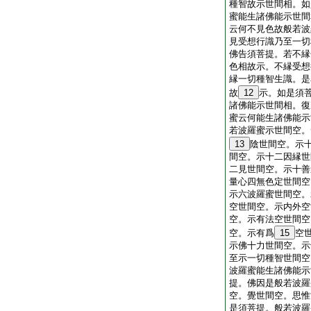
種智故示世間相。如
蜜能生諸佛能示世間
云何不見色故般若波
見受想行識乃至一切
佛告須菩提。若不縁
色相故示。不縁受想
縁一切種智生識。是
故
12
示。如是須
諸佛能示世間相。復
蜜云何能生諸佛能示
若波羅蜜示世間空。
13
陰世間空。示
間空。示十二因縁世
二見世間空。示十善
量心四無色定世間空
示六波羅蜜世間空。
空世間空。示内外空
空。示有法空世間空
空。示有爲
15
空
示佛十力世間空。示
至示一切種智世間空
波羅蜜能生諸佛能示
提。佛因是般若波羅
空。覺世間空。思惟
是須菩提。般若波羅