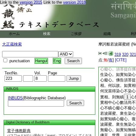
Link to the
version 2015
Link to the
version 2018
想。若此間國土若遍
若攝心若亂心。是攝
菩提。云何佛知衆生
故知。用何等法相故
尚無法相相。何況有
是法相故。佛知衆生
ホーム
検索
ご挨拶
組織
利
提。佛知衆生攝心亂
盡相故知。以無染相
大正蔵検索
摩訶般若波羅蜜經 (N
以斷相故知。以寂相
如是須菩提。佛因般
319
320
321
心亂心。復次須菩提
点:
無
/
有
]
[CITE]
punctuation
Hangul
Eng
衆生染心。如實知染
心癡心。須菩提白佛
TextNo.
Vol.
Page
生染心。如實知染心
心癡心。佛告須菩提
相。何以故。如實相
INBUDS
何況當得染心不染心
實相。則無瞋
1
心
INBUDS
(Bibliographic Database)
實相中心心數法尚不
Search
心不瞋心癡心不癡心
若波羅蜜。衆生染心
如實知瞋心癡心。復
Digital Dictionary of Buddhism
波羅蜜。衆生無染心
無癡心。如實知無瞋
電子佛教辭典
佛言。世尊。云何衆
パスワードがない場合は「guest」でログインしてくださ