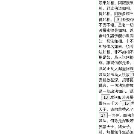
漢果如相。阿羅漢果
相。辟支佛道如相。
提如相。阿耨多羅三
佛如相。
9
諸佛如
不盡不壞。是名一切
波羅蜜得是如相。以
蜜能生諸佛能示世間
知一切法如相。非不
相故佛名如來。須菩
法如相。非不如相不
用是如。爲人説阿耨
尊。誰能信解是者。
具足正見人漏盡阿羅
甚深如法爲人説故
盡相故甚深。須菩提
佛言。一切法無盡故
是一切諸法如已。爲
13
摩訶般若波羅
爾時三千大千
15
天子。遙散華香來至
17
一面住。白佛
甚深。何等是深般若
界諸天子。諸天子。
相。無相無作無起無