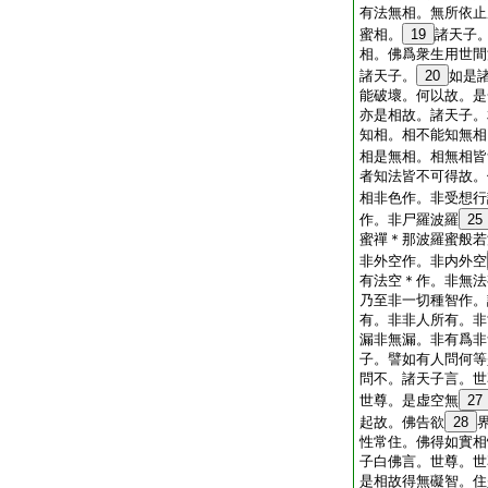
有法無相。無所依止
蜜相。
19
諸天子
相。佛爲衆生用世間
諸天子。
20
如是
能破壞。何以故。是
亦是相故。諸天子。
知相。相不能知無相
相是無相。相無相皆
者知法皆不可得故。
相非色作。非受想行
作。非尸羅波羅
25
蜜禪＊那波羅蜜般若
非外空作。非内外空
有法空＊作。非無法
乃至非一切種智作。
有。非非人所有。非
漏非無漏。非有爲非
子。譬如有人問何等
問不。諸天子言。世
世尊。是虚空無
27
起故。佛告欲
28
性常住。佛得如實相
子白佛言。世尊。世
是相故得無礙智。住