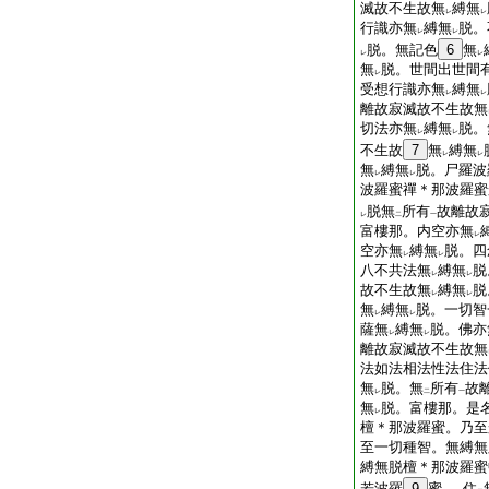
滅故不生故無
縛無
レ
レ
行識亦無
縛無
脱。
レ
レ
脱。無記色
6
無
レ
レ
無
脱。世間出世間
レ
受想行識亦無
縛無
レ
レ
離故寂滅故不生故無
切法亦無
縛無
脱。
レ
レ
不生故
7
無
縛無
レ
レ
無
縛無
脱。尸羅波
レ
レ
波羅蜜禪＊那波羅蜜
脱無
所有
故離故
レ
二
一
富樓那。内空亦無
レ
空亦無
縛無
脱。四
レ
レ
八不共法無
縛無
脱
レ
レ
故不生故無
縛無
脱
レ
レ
無
縛無
脱。一切智
レ
レ
薩無
縛無
脱。佛亦
レ
レ
離故寂滅故不生故無
法如法相法性法住法
無
脱。無
所有
故
レ
二
一
無
脱。富樓那。是
レ
檀＊那波羅蜜。乃至
至一切種智。無縛無
縛無脱檀＊那波羅蜜
若波羅
9
蜜
。住