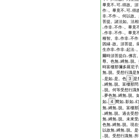
レ
レ
畢竟不
可
得故。須
レ
レ
作
。畢竟不
可
得
一
レ
レ
非
不作
。何以故。
二
一
菩提。諸法如。法相
作非
不作
。畢竟
レ
二
一
作非
不作
。畢竟
レ
二
一
種智。非
作非
不作
レ
二
因縁
故。須菩提。
一
生亦非
作非
起法
レ
二
一
爾時須菩提白
佛言
レ
尊。色無
縛無
脱。
レ
レ
時富樓那彌多羅尼子
無
脱。受想行識是
レ
是如
是。色
3
是
レ
レ
縛無
脱。富樓那問
レ
レ
脱。何等受想行識
レ
夢色無
縛無
脱。
レ
レ
レ
如
4
嚮如
影如
レ
レ
レ
無
縛無
脱。富樓那
レ
レ
縛無
脱。過去受想
レ
レ
無
縛無
脱。未來受
レ
レ
色無
縛無
脱。現在
レ
レ
以故無
縛無
脱。是
レ
レ
脱。受想行識無
所
レ
二