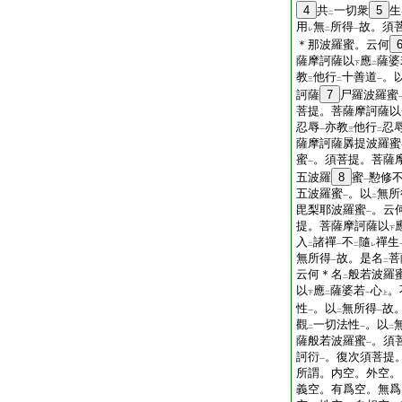
4
共
一切衆
5
生
二
用
無
所得
故。須
レ
二
一
＊那波羅蜜。云何
薩摩訶薩以
應
薩婆
下
二
教
他行
十善道
。
三
二
一
訶薩
7
尸羅波羅蜜
菩提。菩薩摩訶薩以
忍辱
亦教
他行
忍
一
三
二
薩摩訶薩羼提波羅蜜
蜜
。須菩提。菩薩
一
五波羅
8
蜜
懃修
一
五波羅蜜
。以
無所
一
二
毘梨耶波羅蜜
。云
一
提。菩薩摩訶薩以
下
入
諸禪
不
隨
禪生
二
一
二
レ
無所得
故。是名
菩
一
二
云何＊名
般若波羅
二
以
應
薩婆若
心
。
下
二
一
上
性
。以
無所得
故
一
二
一
觀
一切法性
。以
二
一
二
薩般若波羅蜜
。須
一
訶衍
。復次須菩提
一
所謂。内空。外空。
義空。有爲空。無爲