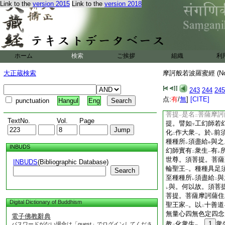
Link to the
version 2015
Link to the
version 2018
空。十力乃至十八不
變
身如
佛莊嚴
。
レ
二
一
亦照
東方如恒河沙
二
上下亦復如
是。三
レ
動
東方如恒河沙等
二
上下亦復如
是。是
レ
ホーム
検索
ご挨拶
組織
利
羅蜜摩訶衍大莊嚴
一
琉璃
。化作
轉輪聖
一
二
大正蔵検索
摩訶般若波羅蜜經 (N
衣服臥具花香瓔珞搗
藥。種種所
須盡給
243
244
245
レ
二
謂應
六波羅蜜
。
点:
有
/
無
]
[CITE]
レ
二
一
punctuation
Hangul
Eng
波羅蜜
。乃至阿耨
一
菩提
是名
菩薩摩訶
一
二
TextNo.
Vol.
Page
提。譬如
工幻師若
下
化
作大衆
。於
前
二
一
レ
種種所
須盡給
與之
レ
中
INBUDS
幻師實有
衆生
有
二
一
レ
世尊。須菩提。菩薩
INBUDS
(Bibliographic Database)
輪聖王
。種種具足
Search
一
至種種所
須盡給
與
レ
二
與。何以故。須菩
レ
菩提。菩薩摩訶薩住
Digital Dictionary of Buddhism
聖王家
。以
十善道
一
二
無量心四無色定四念
電子佛教辭典
教
化衆生
。
1
衆
パスワードがない場合は「guest」でログインしてくださ