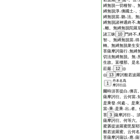
一
二
縛無脱一切種智
。
一
縛無脱淨
佛國土
。
二
一
縛無脱當
聽
法。無
レ
レ
縛無脱諸神通終不
レ
離。無縛無脱陀羅
レ
諸三昧
10
門終不
レ
智
。無縛無脱當
得
一
レ
轉。無縛無脱衆生安
菩薩摩訶薩行
無縛
二
切法無縛無脱。無
二
生故。富樓那。是名
莊嚴
12
◎
一
◎
13
摩訶般若波
丹本名爲
1
摩訶衍品
爾時須菩提白
佛言
レ
薩摩訶衍。云何當
レ
是乘發
何處
。是乘
二
一
當
乘
是乘
出
者。
下
二
一
上
菩
3
薩摩訶衍
。
一
薩摩訶衍。何等六。
蜜羼提波羅蜜毘梨耶
般若波羅蜜。云何名
菩薩摩訶薩以
應
薩
下
二