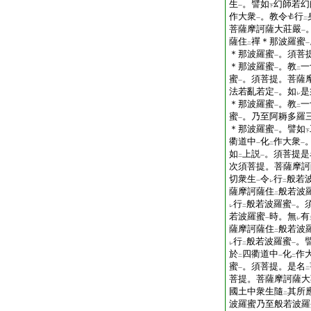
生
。譬如
幻師若幻
一
下
作大衆
。教令
行
一
二
菩薩摩訶薩大莊嚴
一
薩住
禪＊那波羅蜜
二
一
＊那波羅蜜
。須菩
一
＊那波羅蜜
。教
一
一
二
蜜
。須菩提。菩薩
一
法若亂若定
。如
是
一
レ
＊那波羅蜜
。教
一
一
二
蜜
。乃至阿耨多羅
一
＊那波羅蜜
。譬如
一
下
衢道中
化
作大衆
一
二
一
如
上説
。須菩提是
二
一
次須菩提。菩薩摩訶
切衆生
令
行
般若
一
レ
二
薩摩訶薩住
般若波
二
行
般若波羅蜜
。
レ
二
一
若波羅蜜
時。無
有
一
レ
薩摩訶薩住
般若波
二
行
般若波羅蜜
。
レ
二
一
於
四衢道中
化
作
二
一
二
蜜
。須菩提。是名
一
二
菩提。菩薩摩訶薩大
國土中衆生隨
其所
二
波羅蜜乃至般若波羅