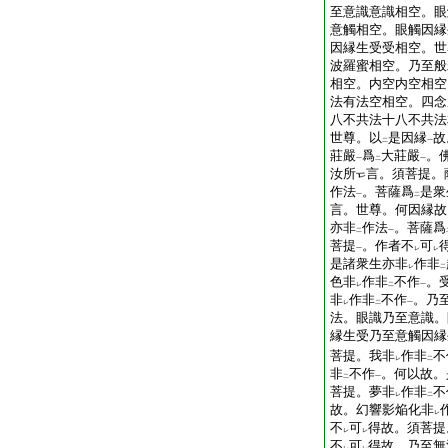
至意識意識相空。眼
意觸相空。眼觸因縁
因縁生受受相空。世
波羅蜜相空。乃至般
相空。内空内空相空
法有法空相空。四念
八不共法十八不共法
世尊。以
是因縁
故
二
一
莊嚴
爲
大莊嚴
。
一
二
一
汝所
言。須菩提。
作法
。菩薩爲
是衆
一
二
言。世尊。何因縁故
亦非
作法
。菩薩爲
二
一
菩提
。作者不
可
一
レ
レ
是諸衆生亦非
作非
レ
二
色非
作非
不作
。
レ
二
一
非
作非
不作
。乃
レ
二
一
法。眼識乃至意識。
縁生受乃至意觸因縁
菩提。我非
作非
不
レ
二
非
不作
。何以故。
二
一
菩提。夢非
作非
不
レ
二
故。幻響影焔化非
レ
不
可
得故。須菩提
レ
レ
不
可
得故。乃至無