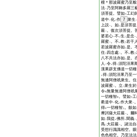
檀＊那波羅蜜乃至般
法
乃至阿耨多羅三
一
須菩提。譬如
工幻
下
道中
化
作
7
衆生
一
二
上説
。如
是須菩提
一
レ
嚴
。復次須菩提。
一
婆若心
不
生
是念
一
レ
二
一
羅蜜
。不
教
若干
一
レ
三
若波羅蜜亦如
是。
レ
住
四念處
。不
教
二
一
レ
三
八不共法亦如
是。
レ
人
令
得
須陀洹果
一
レ
二
漢果辟支佛道一切種
得
須陀洹果乃至一
レ
二
無邊阿僧祇衆生。住
波羅蜜
。立
衆生於
一
二
令
無量無邊阿僧祇
丙
一切種智
。譬如
工
甲
下
衢道中
化
作大衆
一
二
一
得
一切種智
。餘如
中
上
摩訶薩大莊嚴
。爾
一
如
我從
佛所
聞義
二
レ
レ
一
爲
大莊嚴
。諸法自
二
一
受想行識識相空。眼
色色相空。乃至法法