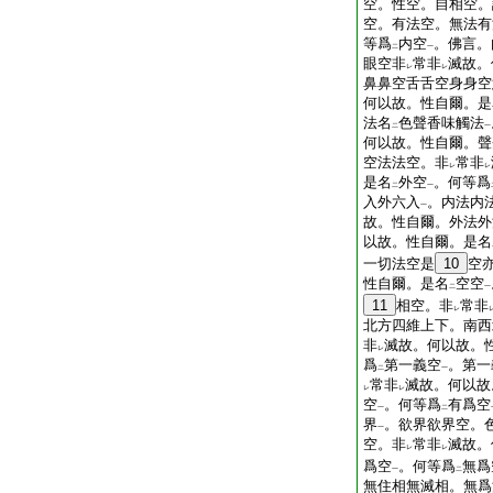
空。性空。自相空。
空。有法空。無法有
等爲
内空
。佛言。
二
一
眼空非
常非
滅故。
レ
レ
鼻鼻空舌舌空身身空
何以故。性自爾。是
法名
色聲香味觸法
二
一
何以故。性自爾。聲
空法法空。非
常非
レ
レ
是名
外空
。何等爲
二
一
入外六入
。内法内
一
故。性自爾。外法外
以故。性自爾。是名
一切法空是
10
空
性自爾。是名
空空
二
一
11
相空。非
常非
レ
北方四維上下。南西
非
滅故。何以故。
レ
爲
第一義空
。第一
二
一
常非
滅故。何以故
レ
レ
空
。何等爲
有爲空
一
二
界
。欲界欲界空。
一
空。非
常非
滅故。
レ
レ
爲空
。何等爲
無爲
一
二
無住相無滅相。無爲