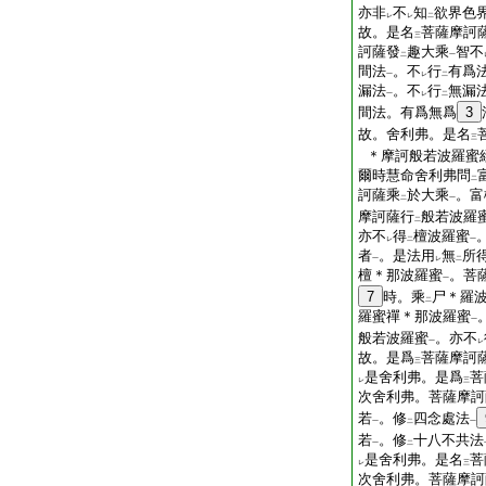
亦非
不
知
欲界色
レ
レ
二
故。是名
菩薩摩訶
三
訶薩發
趣大乘
智不
二
一
間法
。不
行
有爲
一
レ
二
漏法
。不
行
無漏
一
レ
二
間法。有爲無爲
3
故。舍利弗。是名
三
＊摩訶般若波羅蜜
爾時慧命舍利弗問
二
訶薩乘
於大乘
。富
二
一
摩訶薩行
般若波羅
二
亦不
得
檀波羅蜜
レ
二
一
者
。是法用
無
所
一
レ
二
檀＊那波羅蜜
。菩
一
7
時。乘
尸＊羅
二
羅蜜禪＊那波羅蜜
一
般若波羅蜜
。亦不
一
レ
故。是爲
菩薩摩訶
三
是舍利弗。是爲
菩
レ
三
次舍利弗。菩薩摩訶
若
。修
四念處法
一
二
一
若
。修
十八不共法
一
二
是舍利弗。是名
菩
レ
三
次舍利弗。菩薩摩訶