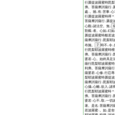
行羼提波羅蜜時毘梨
弗。菩薩摩訶薩行
二
處
。雖
有
苦事
心
一
レ
二
一
行羼提波羅蜜時禪＊
菩薩摩訶薩行
羼提
二
心觀
諸法空。無
6
下
二
割截
者。心如
幻如
一
レ
羼提波羅蜜時般若波
薩摩訶薩行
毘梨耶
二
布施。
7
時不
令
レ
二
行毘梨耶波羅蜜時檀
弗。菩薩摩訶薩行
二
婆若
心。始終具足
一
薩行毘梨耶波羅蜜時
利弗。菩薩摩訶薩行
薩婆若
心修
行忍辱
一
二
梨耶波羅蜜時羼提波
薩摩訶薩行
毘梨耶
二
心攝
心離
欲入
諸
レ
レ
二
行毘梨耶波羅蜜時＊
弗。菩薩摩訶薩行
二
婆若
心不
取
一切
一
レ
二
著。是名
菩薩摩訶
二
若波羅蜜
。如
是舍
一
レ
耶波羅蜜
時攝
諸波