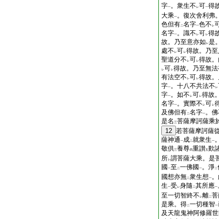
字
。衆生不
可
得
一
レ
一
大乘
。復次舍利弗
一
色但有
名字
色不
二
一
レ
名字
。識不
可
得
一
レ
レ
故。乃至意亦如
是
レ
處不
可
得故。乃至
レ
レ
聖道分不
可
得故。
レ
レ
可
得故。乃至無法
レ
レ
有法空不
可
得故。
レ
レ
字
。十八不共法不
一
レ
字
。如不
可
得故
一
レ
レ
名字
。實際不
可
一
レ
レ
及佛但有
名字
。佛
二
一
是名
菩薩摩訶薩乘
三
12
若菩薩摩訶薩
薩神通
成
就衆生
一
二
一
敬供
養尊
重讃
歎
三
四
五
所
謂菩薩大乘。是
レ
國
至
一佛國
。淨
一
二
一
二
國想亦無
衆生想
。
二
一
生
受
身隨
其所應
一
レ
二
一
至一切智終不
離
菩
レ
二
是乘。得
一切種智
二
一
及天龍鬼神阿修羅世