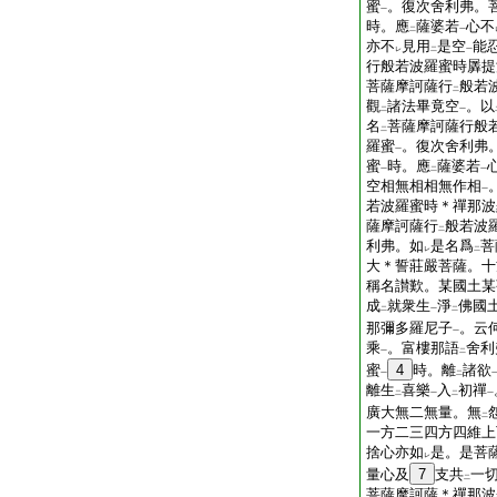
蜜
。復次舍利弗。
一
時。應
薩婆若
心不
二
一
亦不
見用
是空
能
レ
二
一
行般若波羅蜜時羼提
菩薩摩訶薩行
般若
二
觀
諸法畢竟空
。以
二
一
名
菩薩摩訶薩行般
二
羅蜜
。復次舍利弗
一
蜜
時。應
薩婆若
一
二
一
空相無相相無作相
一
若波羅蜜時＊禪那波
薩摩訶薩行
般若波
二
利弗。如
是名爲
菩
レ
二
大＊誓莊嚴菩薩。十
稱名讃歎。某國土某
成
就衆生
淨
佛國
二
一
二
那彌多羅尼子
。云
一
乘
。富樓那語
舍利
一
二
蜜
4
時。離
諸欲
一
二
離生
喜樂
入
初禪
二
一
二
一
廣大無二無量。無
二
一方二三四方四維上
捨心亦如
是。是菩
レ
量心及
7
支共
一
二
菩薩摩訶薩＊禪那波