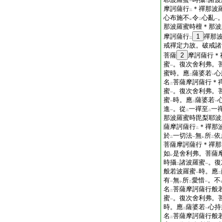
一
二
摩訶薩行
＊禪那波
二
心布施不
令
心亂
レ
二
一
那波羅蜜時檀＊那波
摩訶薩行
1
禪那
二
戒禪定力故。破戒諸
菩薩
2
摩訶薩行＊
蜜
。復次舍利弗。
一
蜜時。應
薩婆若
心
二
一
名
菩薩摩訶薩行＊
二
蜜
。復次舍利弗。
一
蜜
時。應
薩婆若
一
二
一
進
。從
一禪至
一
一
二
二
那波羅蜜時毘梨耶波
薩摩訶薩行
＊禪那
二
於
一切法
無
所
依
二
一
レ
二
菩薩摩訶薩行＊禪那
如
是舍利弗。菩薩
レ
時攝
諸波羅蜜
。復
二
一
般若波羅蜜
時。應
一
二
有
無
所
愛惜
。不
一
レ
二
一
名
菩薩摩訶薩行般
二
蜜
。復次舍利弗。
一
時。應
薩婆若
心持
二
一
名
菩薩摩訶薩行般
二