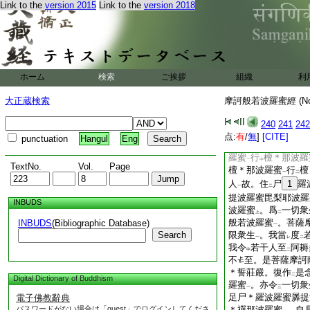
名爲富
Link to the
version 2015
Link to the
version 2018
樓那品
爾時
35
富樓那彌
亦樂
説
所
以爲
摩
レ
レ
三
二
彌多羅尼子言。是菩
趣大乘
。是菩薩乘
一
二
ホーム
検索
ご挨拶
名
組織
摩訶薩
。舍利弗
利
二
一
薩摩訶薩大＊誓莊嚴
大正蔵検索
摩訶般若波羅蜜經 (N
薩摩訶薩不
分別
3
下
240
241
242
点:
有
/
無
]
[CITE]
punctuation
Hangul
Eng
羅蜜
行
檀＊那波羅
一
中
TextNo.
Vol.
Page
檀＊那波羅蜜
行
檀
一
二
人
故。住
尸
1
羅
一
二
提波羅蜜毘梨耶波羅
INBUDS
波羅蜜
。爲
一切衆
上
二
般若波羅蜜
。菩薩
INBUDS
(Bibliographic Database)
一
Search
限衆生
。我當
度
一
レ
二
我令
若干人至
阿耨
中
二
不
至。是菩薩摩訶
＊誓莊嚴。復作
是
二
Digital Dictionary of Buddhism
羅蜜
。亦令
一切衆
一
三
足尸＊羅波羅蜜羼提
電子佛教辭典
パスワードがない場合は「guest」でログインしてくださ
＊禪那波羅蜜
。自