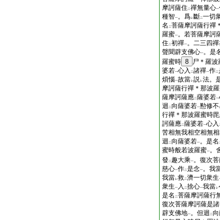
摩訶薩住
禪無量心
二
一
種智
。爲
斷
一切
一
レ
二
名
菩薩摩訶薩行禪
二
羅蜜
。若菩薩摩訶
一
住
初禪
。二三四禪
二
一
聲聞辟支佛心
。是
一
羅蜜時
8
尸＊羅波
婆若
心入
諸禪
作
一
二
一
二
煩惱
故當
説
法。
一
レ
レ
摩訶薩行禪＊那波羅
薩摩訶薩應
薩婆若
二
一
迴
向薩婆若
懃修不
二
一
行禪＊那波羅蜜時毘
訶薩應
薩婆若
心入
二
一
苦相無我相空相無相
迴
向薩婆若
。是名
二
一
蜜時般若波羅蜜
。
一
發
趣大乘
。復次菩
二
一
慈心
作
是念
。我
一
二
一
我當
救
濟一切衆生
レ
二
衆生
入
捨心
我當
一
二
一
レ
是名
菩薩摩訶薩行
二
復次菩薩摩訶薩是諸
辟支佛地
。但迴
向
一
二