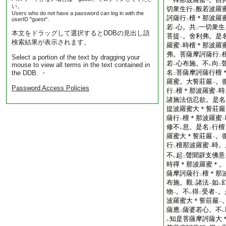
一
い。
切衆生行
般若波羅
二
Users who do not have a password can log in with the
訶薩行
檀＊那波羅
userID "guest".
二
若
心。共
一切衆生
一
二
本文をドラッグして選択するとDDBの見出し語
菩提
。舍利弗。是
一
検索結果が表示されます。
羅蜜
時檀＊那波羅
一
弗。菩薩摩訶薩行
Select a portion of the text by dragging your
二
若
心布施。不
向
mouse to view all terms in the text contained in
一
レ
二
名
菩薩摩訶薩行檀
the DDB. ・
二
羅蜜。大誓莊嚴
。
一
Password Access Policies
行
檀＊那波羅蜜
時
二
一
諸施法信忍欲。是名
提波羅蜜大＊誓莊嚴
薩行
檀＊那波羅蜜
二
一
修不
息。是名
行檀
レ
二
羅蜜大＊誓莊嚴
。
一
行
檀那波羅蜜
時。
二
一
不
起
聲聞辟支佛意
レ
二
時禪＊那波羅蜜＊。
薩摩訶薩行
檀＊那
二
布施。觀
諸法
如
二
一
レ
物
。不
得
受者
。
一
レ
二
一
波羅蜜大＊誓莊嚴
一
薩應
薩婆若心。不
二
レ
知是菩薩摩訶薩大
レ