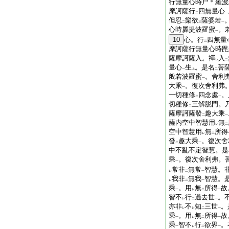
行無量心時尸＊羅波
摩訶薩行
四無量心
二
一
但忍
樂欲
薩婆若
二
三
一
心時羼提波羅蜜
。
一
10
心。行
四無量
二
摩訶薩行無量心時毘
薩摩訶薩入。禪
入
レ
二
量心
生
。是名
菩
一
上
二
般若波羅蜜
。舍利
一
大乘
。復次舍利弗
一
一切種修
四念處
。
二
一
切種修
三解脱門。
二
薩摩訶薩發
趣大乘
二
一
薩内空中智慧用
無
レ
二
空中智慧用
無
所得
レ
二
發
趣大乘
。復次舍
二
一
中不亂不定智慧。是
乘
。復次舍利弗。
一
常非
無常
智慧。
レ
二
一
我非
無我
智慧。
レ
二
一
乘
。用
無
所得
故
一
レ
二
一
智不
行
過去世
。
レ
二
一
亦非
不
知
三世
。
レ
レ
二
一
乘
。用
無
所得
故
一
レ
二
一
乘
智不
行
欲界
。
一
レ
二
一