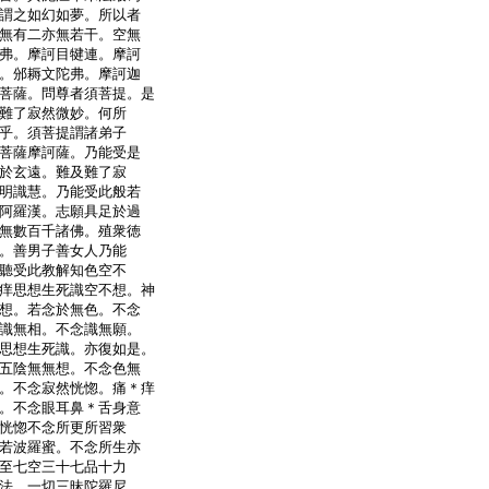
謂之如幻如夢。所以者
無有二亦無若干。空無
弗。摩訶目犍連。摩訶
。邠耨文陀弗。摩訶迦
菩薩。問尊者須菩提。是
難了寂然微妙。何所
乎。須菩提謂諸弟子
菩薩摩訶薩。乃能受是
於玄遠。難及難了寂
明識慧。乃能受此般若
阿羅漢。志願具足於過
無數百千諸佛。殖衆徳
。善男子善女人乃能
聽受此教解知色空不
痒思想生死識空不想。神
想。若念於無色。不念
識無相。不念識無願。
思想生死識。亦復如是。
五陰無無想。不念色無
。不念寂然恍惚。痛＊痒
。不念眼耳鼻＊舌身意
恍惚不念所更所習衆
若波羅蜜。不念所生亦
至七空三十七品十力
法。一切三昧陀羅尼