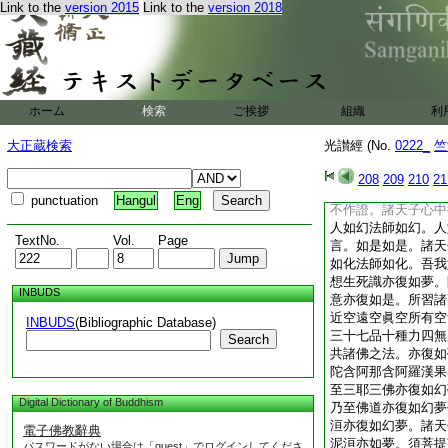
Link to the
version 2015
Link to the
version 2018
心中所念。謂諸天子
無得。如來亦不説法
其有欲得須陀洹果證
那含阿羅漢果證。不
復如是。佛道亦復如
諸天子。初發意菩薩
ホーム
検索
ご挨拶
組織
利
無有言説則亦無聞
＊摩訶般若波羅＊
大正蔵検索
光讃經 (No.
0222_
竺
爾時諸天子心中念言
爾。當以何聽。須菩
208
209
210
21
謂天子言。法師如幻
punctuation
Hangul
Eng
不作證。諸天子心中
人如幻法師如幻。人
TextNo.
Vol.
Page
言。如是如是。諸天
如化法師如化。吾我
想生死識亦復如夢。
INBUDS
意亦復如是。所習諸
近空遠空眞空所有空
INBUDS
(Bibliographic Database)
三十七品十種力四無
Search
共諸佛之法。亦復如
陀含阿那含阿羅漢果
至三耶三佛亦復如幻
Digital Dictionary of Buddhism
乃至佛道亦復如幻夢
洹亦復如幻夢。諸天
電子佛教辭典
泥洹亦如夢。須菩提
パスワードがない場合は「guest」でログインしてくださ