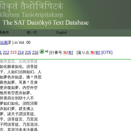
言。如是諸天子。佛道
。亦無聽者無有解者。
須陀洹果。斯陀含阿
忍便出去。辟支佛道亦
是。不忍便出去。如是
摩訶薩住般若波羅蜜。
用条件
使い方
English
蜜法師如幻品第二十六
法護
譯 ) in Vol. 00
。尊者須菩提説法乃
提知諸天子心中所念。
1
212
213
214
215
216
[行番号:
無
/
有
] [返り点:
無
/
有
]
[CITE]
聽者如化。此等所聞亦
復作是念。云何須菩提
如化聽者如化。須菩提
子。人如幻法師如幻。人
如夢色亦如是。痛＊痒思
眼色如夢。耳鼻＊舌身
更亦復如夢。内空外空
無所有空悉亦如夢。
所畏四分別辯十八不
夢如幻如化。須陀洹斯
亦如幻夢。辟支佛上
夢。諸天子謂須菩提。
乎。須菩提言。乃至泥
子問須菩提。乃至泥洹。
言。其泥洹本末法最爲