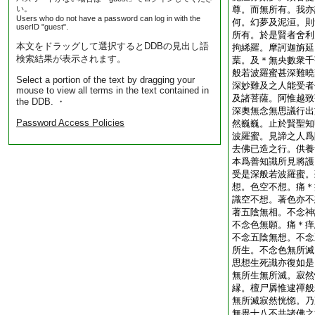
い。
尊。而無所有。我亦
Users who do not have a password can log in with the
何。幻夢及泥洹。則
userID "guest".
所有。於是賢者舍利
本文をドラッグして選択するとDDBの見出し語
拘絺羅。摩訶迦旃延
検索結果が表示されます。
葉。及＊無央數衆千
般若波羅蜜甚深難曉
Select a portion of the text by dragging your
深妙難及之人能受者
mouse to view all terms in the text contained in
及諸菩薩。阿惟越致
the DDB. ・
深奧無念無思議行出
Password Access Policies
然巍巍。止於賢聖知
波羅蜜。見諦之人爲
去佛已造之行。供養
本爲善知識所見將護
受是深般若波羅蜜。
想。色空不想。痛＊
識空不想。著色亦不
著五陰無相。不念神
不念色無願。痛＊痒
不念五陰無想。不念
所生。不念色無所滅
思想生死識亦復如是
無所生無所滅。寂然
縁。檀尸羼惟逮禪般
無所滅寂然恍惚。乃
無畏十八不共諸佛之