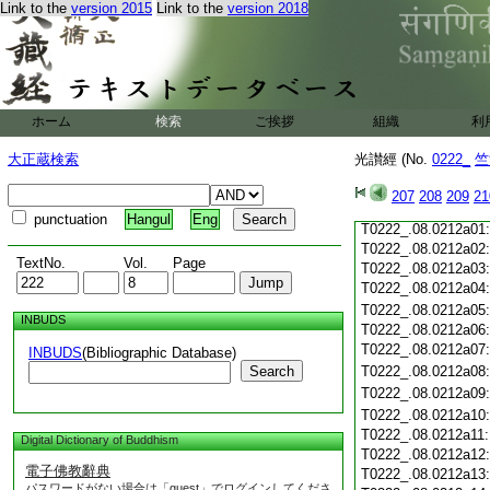
Link to the
version 2015
Link to the
version 2018
T0222_.08.0211c19
T0222_.08.0211c20
T0222_.08.0211c21
T0222_.08.0211c22
T0222_.08.0211c23
T0222_.08.0211c24
ホーム
検索
ご挨拶
組織
利
T0222_.08.0211c25
T0222_.08.0211c26
大正蔵検索
光讃經 (No.
0222_
竺
T0222_.08.0211c27
T0222_.08.0211c28
207
208
209
21
T0222_.08.0211c29
punctuation
Hangul
Eng
T0222_.08.0212a01
T0222_.08.0212a02
TextNo.
Vol.
Page
T0222_.08.0212a03
T0222_.08.0212a04
T0222_.08.0212a05
INBUDS
T0222_.08.0212a06
T0222_.08.0212a07
INBUDS
(Bibliographic Database)
Search
T0222_.08.0212a08
T0222_.08.0212a09
T0222_.08.0212a10
T0222_.08.0212a11
Digital Dictionary of Buddhism
T0222_.08.0212a12
電子佛教辭典
T0222_.08.0212a13
パスワードがない場合は「guest」でログインしてくださ