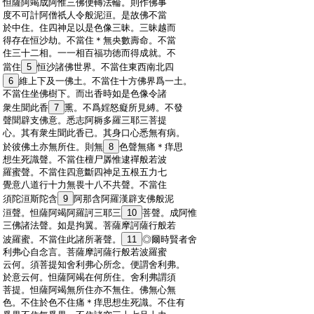
:
怛薩阿竭成阿惟三佛便轉法輪。則作佛事
:
度不可計阿僧祇人令般泥洹。是故佛不當
:
於中住。住四神足以是色像三昧。三昧越而
:
得存在恒沙劫。不當住＊無央數壽命。不當
:
住三十二相。一一相百福功徳而得成就。不
:
當住
5
恒沙諸佛世界。不當住東西南北四
:
6
維上下及一佛土。不當住十方佛界爲一土。
:
不當住坐佛樹下。而出香時如是色像令諸
:
衆生聞此香
7
熏。不爲婬怒癡所見縛。不發
:
聲聞辟支佛意。悉志阿耨多羅三耶三菩提
:
心。其有衆生聞此香已。其身口心悉無有病。
:
於彼佛土亦無所住。則無
8
色聲無痛＊痒思
:
想生死識聲。不當住檀尸羼惟逮禪般若波
:
羅蜜聲。不當住四意斷四神足五根五力七
:
覺意八道行十力無畏十八不共聲。不當住
:
須陀洹斯陀含
9
阿那含阿羅漢辟支佛般泥
:
洹聲。怛薩阿竭阿羅訶三耶三
10
菩聲。成阿惟
:
三佛諸法聲。如是拘翼。菩薩摩訶薩行般若
:
波羅蜜。不當住此諸所著聲。
11
◎爾時賢者舍
:
利弗心自念言。菩薩摩訶薩行般若波羅蜜
:
云何。須菩提知舍利弗心所念。便謂舍利弗。
:
於意云何。怛薩阿竭在何所住。舍利弗謂須
:
菩提。怛薩阿竭無所住亦不無住。佛無心無
:
色。不住於色不住痛＊痒思想生死識。不住有