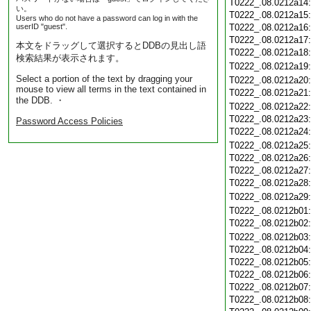
T0222_.08.0212a14
い。
T0222_.08.0212a15
Users who do not have a password can log in with the
userID "guest".
T0222_.08.0212a16
T0222_.08.0212a17
本文をドラッグして選択するとDDBの見出し語
T0222_.08.0212a18
検索結果が表示されます。
T0222_.08.0212a19
Select a portion of the text by dragging your
T0222_.08.0212a20
mouse to view all terms in the text contained in
T0222_.08.0212a21
the DDB. ・
T0222_.08.0212a22
T0222_.08.0212a23
Password Access Policies
T0222_.08.0212a24
T0222_.08.0212a25
T0222_.08.0212a26
T0222_.08.0212a27
T0222_.08.0212a28
T0222_.08.0212a29
T0222_.08.0212b01
T0222_.08.0212b02
T0222_.08.0212b03
T0222_.08.0212b04
T0222_.08.0212b05
T0222_.08.0212b06
T0222_.08.0212b07
T0222_.08.0212b08