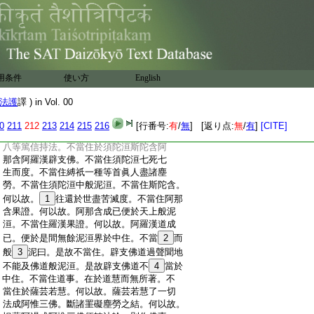
:
切衆生。不當念言。我當住諸無數阿僧祇世
:
界。見諸怛薩阿竭。供養華香擣香雜香
13
繒
:
蓋幢幡。不當念言。我當開化＊無央數阿僧
:
祇人。令起阿耨多羅三耶三菩提心。菩薩摩
:
訶薩不當作是念言。我當成立具足五眼。何
:
謂爲五。肉眼天眼慧眼法眼佛眼。不當念言。
用条件
使い方
English
:
我當興立一切平等。乃能成就諸三昧門以
:
此自娯。不當自念。得陀羅尼門如來十力四
法護
譯 ) in Vol. 00
:
無所畏四分別辯四事不護十八不共諸佛之
:
法。不當念言。我當具足大慈大悲。不當住
0
211
212
213
214
215
216
[行番号:
有
/
無
] [返り点:
無
/
有
]
[CITE]
:
於三十二相具足嚴身八十種好。不當
14
住於
:
八等篤信持法。不當住於須陀洹斯陀含阿
:
那含阿羅漢辟支佛。不當住須陀洹七死七
:
生而度。不當住縛祇一種等首眞人盡諸塵
:
勞。不當住須陀洹中般泥洹。不當住斯陀含。
:
何以故。
1
往還於世盡苦滅度。不當住阿那
:
含果證。何以故。阿那含成已便於天上般泥
:
洹。不當住羅漢果證。何以故。阿羅漢道成
:
已。便於是間無餘泥洹界於中住。不當
2
而
:
般
3
泥曰。是故不當住。辟支佛道過聲聞地
:
不能及佛道般泥洹。是故辟支佛道不
4
當於
:
中住。不當住道事。在於道慧而無所著。不
:
當住於薩芸若慧。何以故。薩芸若慧了一切
:
法成阿惟三佛。斷諸罣礙塵勞之結。何以故。