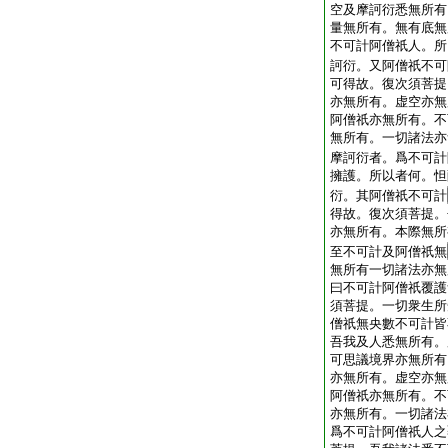
空及摩訶衍悉無所有
量無所有。無有底無
不可計阿僧祇人。所
訶衍。又阿僧祇不可
可得故。復次須菩提
亦無所有。虚空亦無
阿僧祇亦無所有。不
無所有。一切諸法亦
摩訶衍者。爲不可計
擁護。所以者何。怛
衍。其阿僧祇不可計
得故。復次須菩提。
亦無所有。本際無所
至不可計及阿僧祇無
無所有一切諸法亦無
曰不可計阿僧祇覆護
須菩提。一切衆生所
僧祇無央數不可計皆
吾我及人悉無所有。
可思議境界亦無所有
亦無所有。虚空亦無
阿僧祇亦無所有。不
亦無所有。一切諸法
爲不可計阿僧祇人之