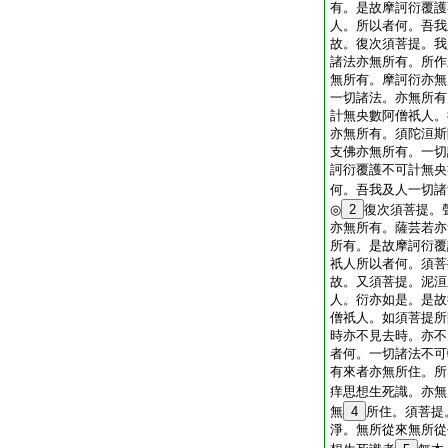
有。是故摩訶衍覆護
人。所以者何。吾我
故。復次須菩提。我
諸法亦無所有。所作
無所有。摩訶衍亦無
一切諸法。亦無所有
計無央數阿僧祇人。
亦無所有。須陀洹斯
支佛亦無所有。一切
訶衍覆護不可計無央
何。吾我及人一切諸
◎
2
復次須菩提。
亦無所有。薩芸若亦
所有。是故摩訶衍覆
祇人所以者何。須菩
故。又須菩提。泥洹
人。衍亦如是。是故
僧祇人。如須菩提所
時亦不見去時。亦不
者何。一切諸法不可
有來者亦無所住。所
痒思想生死識。亦無
無
4
所住。須菩提
淨。無所從來無所從