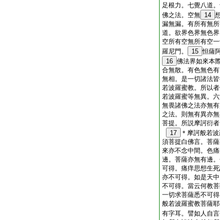
足根力。七覺八道。
佛之法。空無
14
漏無漏。有所有無所
道。欲界色界無色界
空所有空無所有空一
羅尼門。
15
怛薩
16
佛法界如來本
合無散。有色無色有
無相。是一切諸法皆
若波羅蜜教。所以者
若波羅蜜等無異。六
無畏諸佛之法亦無有
之法。則無有異亦無
菩提。所説摩訶衍者
17
＊摩訶般若波
須菩提白佛言。菩薩
來亦不念中間。色痛
邊。菩薩亦無有邊。
可得。痛痒思想生死
亦不可得。如是天中
不可得。當云何教菩
一切求菩薩悉不可得
般若波羅蜜教菩薩耶
有字耳。譬如人自言