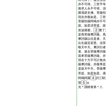
亦不可得。三世平等
推求人永不可得。須
羅漢辟支佛。菩薩怛
現在亦復如是。三世
菩薩怛薩阿竭亦不可
故。如是須菩提。故
若波羅蜜。
2
覺了
是爲菩薩摩訶薩。爲
摩訶薩以住是者。天
出生薩芸若慧。須菩
唯天中天。摩訶衍者
者。過去菩薩摩訶薩
當來菩薩摩訶薩。亦
現在十方不可計無央
薩摩訶薩。亦復學是
是故天中天。菩薩摩
菩提。如是如是。過
阿竭阿羅
4
訶三耶
慧
5
◎
光＊讃經卷第＊八