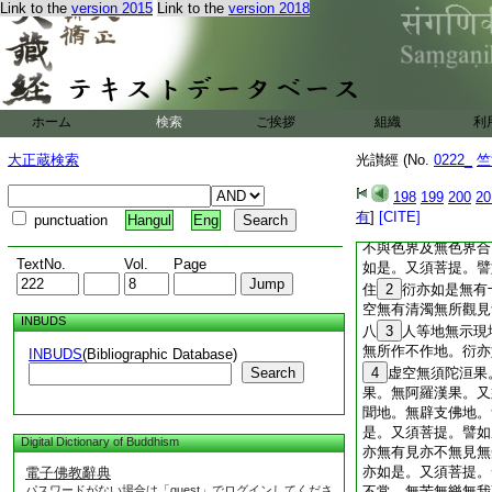
Link to the
version 2015
Link to the
version 2018
今。又須菩提。譬如
衍亦如是不増不減。
提。譬如虚空無有塵
無所滅。亦無所住亦
如是。是故言衍與空
空無有善惡。無有言
ホーム
検索
ご挨拶
組織
利
無見無聞無念無知。
空等。又須菩提。譬
大正蔵検索
光讃經 (No.
0222_
竺
異。亦無所斷亦無所
是。又須菩提。譬如
198
199
200
20
無瞋恚法不離瞋恚。
有
]
[CITE]
punctuation
Hangul
Eng
亦如是。又須菩提譬
不與色界及無色界合
TextNo.
Vol.
Page
如是。又須菩提。譬
住
2
衍亦如是無有
空無有清濁無所觀見
INBUDS
八
3
人等地無示現
無所作不作地。衍亦
INBUDS
(Bibliographic Database)
Search
4
虚空無須陀洹果
果。無阿羅漢果。又
聞地。無辟支佛地。
是。又須菩提。譬如
Digital Dictionary of Buddhism
亦無有見亦不無見無
亦如是。又須菩提。
電子佛教辭典
パスワードがない場合は「guest」でログインしてくださ
不常。無苦無樂無我