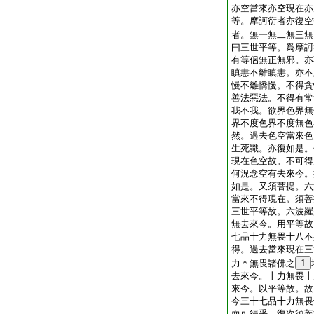
亦空當來亦空現在亦
等。摩訶衍者亦復空
者。無一無二無三無
曰三世平等。爲摩訶
有等侶無正無邪。亦
瞋恚不離瞋恚。亦不
慢不離憍慢。不得貪
善法惡法。不得有常
我不我。欲界色界無
界不度色界不度無色
然。過去色空當來色
生死識。亦復如是。
現在色空故。不可得
何況念空有去來今。
如是。又須菩提。六
當來不得現在。須菩
三世平等故。六波羅
無去來今。用平等故
七品十力無畏十八不
得。過去當來現在三
力＊無畏諸佛之
1
去來今。十力無畏十
來今。以平等故。故
今三十七品十力無畏
而可得乎。復次須菩