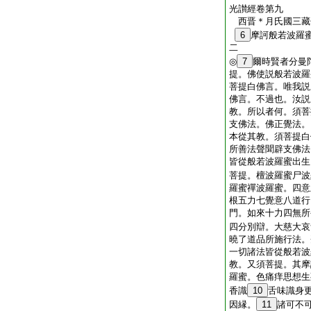
光讃經卷第九
西晋＊月氏國三
6
摩訶般若波羅
二
◎
7
爾時賢者分曼
提。佛使説般若波羅
菩提白佛言。唯我説
佛言。不過也。汝説
教。所以者何。須菩
支佛法。佛正覺法。
本從其教。須菩提白
所善法聲聞辟支佛法
皆從般若波羅蜜出生
菩提。檀波羅蜜尸波
羅蜜禪波羅蜜。四意
根五力七覺意八道行
門。如來十力四無所
四分別辯。大慈大哀
曉了道品所施行法。
一切諸法皆從般若波
教。又須菩提。其摩
羅蜜。色痛痒思想生
香識
10
舌味識身
因縁。
11
諸可不