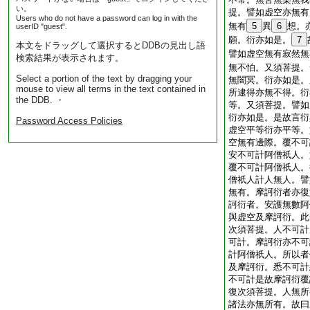
い。
提。譬如虚空亦無有
Users who do not have a password can log in with the
無有
5
異
6
想。
userID "guest".
願。衍亦如是。
7
本文をドラッグして選択するとDDBの見出し語
譬如虚空無有寂然無
検索結果が表示されます。
無不怕。又須菩提。
Select a portion of the text by dragging your
無闇冥。衍亦如是。
mouse to view all terms in the text contained in
所逮得亦無不得。衍
the DDB. ・
等。又須菩提。譬如
衍亦如是。是故言衍
Password Access Policies
虚空平等衍亦平等。
空無有邊際。覆不可
安不可計阿僧祇人。
覆不可計阿僧祇人。
僧祇人計人無人。譬
無有。摩訶衍者亦復
訶衍者。安護無數阿
與虚空及摩訶衍。此
次須菩提。人不可計
可計。摩訶衍亦不可
計阿僧祇人。所以者
及摩訶衍。悉不可計
不可計是故摩訶衍覆
復次須菩提。人無所
諸法亦無所有。故曰