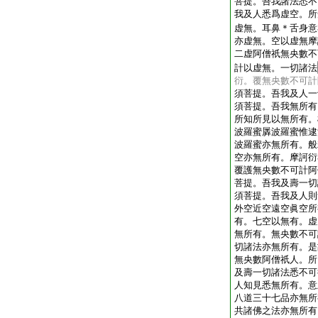
菩提。吾我諸法悉不
我及人悉爲虚空。所
虚無。耳鼻＊舌身意
亦虚無。空以虚無摩
二虚阿僧祇無央數不
計以虚無。一切諸法
衍。覆無央數不可計
須菩提。吾我及人一
須菩提。吾我無所有
所知所見以無所有。
波羅蜜羼波羅蜜惟逮
波羅蜜亦無所有。般
空亦無所有。摩訶衍
覆護無央數不可計阿
菩提。吾我及壽一切
須菩提。吾我及人則
外空近空遠空眞空所
有。七空以無有。虚
無所有。無央數不可
切諸法亦無所有。是
無央數阿僧祇人。所
及壽一切諸法悉不可
人知見悉無所有。意
八道三十七品亦無所
共諸佛之法亦無所有