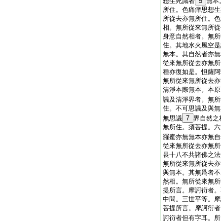
想生死識者
5
無本
所住。色痛痒思想生
所從去亦無所住。色
相。無所從來無所從
身意自然相者。無所
住。其地水火風空是
無本。其自然者亦無
從來無所從去亦無所
種亦復如是。怛薩阿
無所從來無所從去亦
清淨本際無本。本原
議及清淨界者。無所
住。不可思議及與無
無思議
7
界自然之
無所住。須菩提。六
羅蜜亦無無本亦無自
從來無所從去亦無所
畏十八不共諸佛之法
無所從來無所從去亦
與無本。其無爲者不
然相。無所從來無所
提所言。摩訶衍者。
中間。三世平等。摩
菩提所言。摩訶衍者
訶衍者但有字耳。所