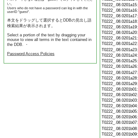
い。
T0222_.08.0201a15
Users who do not have a password can log in with the
T0222_.08.0201a16
userID "guest".
T0222_.08.0201a17
本文をドラッグして選択するとDDBの見出し語
T0222_.08.0201a18
検索結果が表示されます。
T0222_.08.0201a19
T0222_.08.0201a20
Select a portion of the text by dragging your
T0222_.08.0201a21
mouse to view all terms in the text contained in
T0222_.08.0201a22
the DDB. ・
T0222_.08.0201a23
Password Access Policies
T0222_.08.0201a24
T0222_.08.0201a25
T0222_.08.0201a26
T0222_.08.0201a27
T0222_.08.0201a28
T0222_.08.0201a29
T0222_.08.0201b01
T0222_.08.0201b02
T0222_.08.0201b03
T0222_.08.0201b04
T0222_.08.0201b05
T0222_.08.0201b06
T0222_.08.0201b07
T0222_.08.0201b08
T0222_.08.0201b09