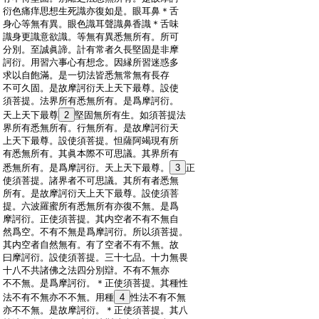
:
衍色痛痒思想生死識亦復如是。眼耳鼻＊舌
:
身心等無有異。眼色識耳聲識鼻香識＊舌味
:
識身更識意欲識。等無有異悉無所有。所可
:
分別。至誠眞諦。計有常者久長堅固是非摩
:
訶衍。用習六事心有想念。因縁所習迷惑多
:
求以自飽滿。是一切法皆悉無常無有長存
:
不可久固。是故摩訶衍天上天下最尊。設使
:
須菩提。法界所有悉無所有。是爲摩訶衍。
:
天上天下最尊
2
堅固無所有生。如須菩提法
:
界所有悉無所有。行無所有。是故摩訶衍天
:
上天下最尊。設使須菩提。怛薩阿竭現有所
:
有悉無所有。其眞本際不可思議。其界所有
:
悉無所有。是爲摩訶衍。天上天下最尊。
3
正
:
使須菩提。諸界者不可思議。其所有者悉無
:
所有。是故摩訶衍天上天下最尊。設使須菩
:
提。六波羅蜜所有悉無所有亦復不無。是爲
:
摩訶衍。正使須菩提。其内空者不有不無自
:
然爲空。不有不無是爲摩訶衍。所以須菩提。
:
其内空者自然無有。有了空者不有不無。故
:
曰摩訶衍。設使須菩提。三十七品。十力無畏
:
十八不共諸佛之法四分別辯。不有不無亦
:
不不無。是爲摩訶衍。＊正使須菩提。其種性
:
法不有不無亦不不無。用種
4
性法不有不無
:
亦不不無。是故摩訶衍。＊正使須菩提。其八