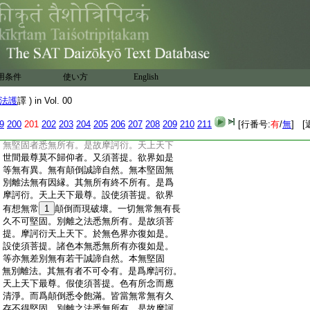
:
等三昧。解脱三昧。無著三昧。寂滅三昧。是
:
謂菩薩摩訶薩摩訶衍。復次須菩提。菩薩摩
:
訶薩摩訶衍者。曉了七空三十七品十力＊無
:
畏十八不共諸佛之法四分別辯。是爲菩薩
:
摩訶薩摩訶衍也。又須菩提。所言摩訶衍者。
:
天上天下世間最上莫不歸仰者。譬如須菩
用条件
使い方
English
:
提欲界本無
11
而無本無。等無有異不可分別。
:
無有顛倒誠諦自然。久長堅固無有別離法。
法護
譯 ) in Vol. 00
:
無合無散未曾所有。是爲摩訶衍。天上天下
:
人中最尊莫不歸仰者。假使須菩提。劫盡燒
9
200
201
202
203
204
205
206
207
208
209
210
211
[行番号:
有
/
無
] [
:
時悉爲現之。教化一切令知無常。無有長久
:
無堅固者悉無所有。是故摩訶衍。天上天下
:
世間最尊莫不歸仰者。又須菩提。欲界如是
:
等無有異。無有顛倒誠諦自然。無本堅固無
:
別離法無有因縁。其無所有終不所有。是爲
:
摩訶衍。天上天下最尊。設使須菩提。欲界
:
有想無常
1
顛倒而現破壞。一切無常無有長
:
久不可堅固。別離之法悉無所有。是故須菩
:
提。摩訶衍天上天下。於無色界亦復如是。
:
設使須菩提。諸色本無悉無所有亦復如是。
:
等亦無差別無有若干誠諦自然。本無堅固
:
無別離法。其無有者不可令有。是爲摩訶衍。
:
天上天下最尊。假使須菩提。色有所念而應
:
清淨。而爲顛倒悉令飽滿。皆當無常無有久
:
存不得堅固。別離之法悉無所有。是故摩訶