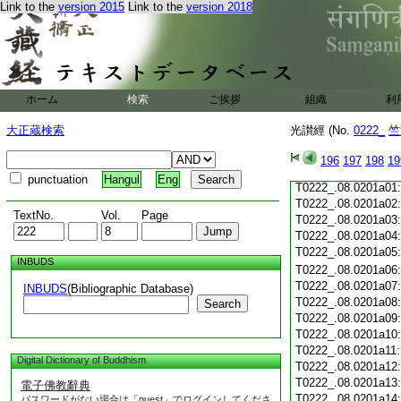
Link to the
version 2015
Link to the
version 2018
T0222_.08.0200c19
T0222_.08.0200c20
T0222_.08.0200c21
T0222_.08.0200c22
T0222_.08.0200c23
T0222_.08.0200c24
ホーム
検索
ご挨拶
組織
利
T0222_.08.0200c25
T0222_.08.0200c26
大正蔵検索
光讃經 (No.
0222_
竺
T0222_.08.0200c27
T0222_.08.0200c28
196
197
198
19
T0222_.08.0200c29
punctuation
Hangul
Eng
T0222_.08.0201a01
T0222_.08.0201a02
TextNo.
Vol.
Page
T0222_.08.0201a03
T0222_.08.0201a04
T0222_.08.0201a05
INBUDS
T0222_.08.0201a06
T0222_.08.0201a07
INBUDS
(Bibliographic Database)
T0222_.08.0201a08
Search
T0222_.08.0201a09
T0222_.08.0201a10
T0222_.08.0201a11
Digital Dictionary of Buddhism
T0222_.08.0201a12
T0222_.08.0201a13
電子佛教辭典
T0222_.08.0201a14
パスワードがない場合は「guest」でログインしてくださ