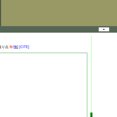
返り点:
有
/
無
]
[CITE]