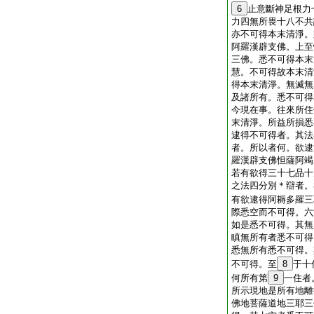
6
止意斷神足根力
力四無所畏十八不共
亦不可得本末清淨。
阿羅漢辟支佛。上至
三佛。悉不可得本末
慧。不可得故本末清
得本末清淨。無滅無
及諸所有。悉不可得
今現在事。往來所住
末清淨。所益所損悉
逮得不可得者。其法
者。所以者何。欲逮
羅漢辟支佛怛薩阿竭
若有欲得三十七品十
之法四分別＊辯者。
有欲逮得阿耨多羅三
際悉空而不可得。六
如是悉不可得。其無
瞋無所有者悉不可得
悉無所有悉不可得。
不可得。至
8
于十
何所有第
9
一住者
所示現地是所有地離
佛地菩薩道地三耶三