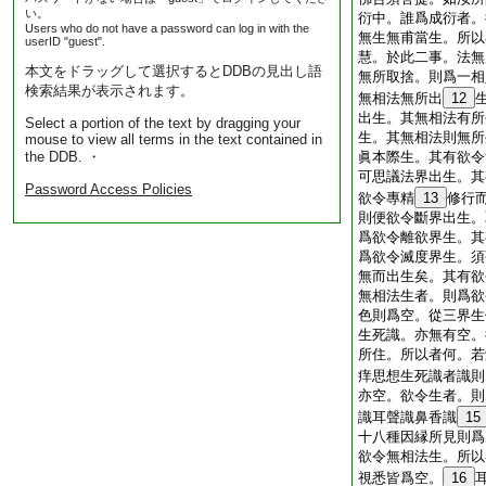
い。
衍中。誰爲成衍者。
Users who do not have a password can log in with the
無生無甫當生。所以
userID "guest".
慧。於此二事。法無
本文をドラッグして選択するとDDBの見出し語
無所取捨。則爲一相
検索結果が表示されます。
無相法無所出
12
出生。其無相法有所
Select a portion of the text by dragging your
生。其無相法則無所
mouse to view all terms in the text contained in
the DDB. ・
眞本際生。其有欲令
可思議法界出生。其
Password Access Policies
欲令專精
13
修行
則便欲令斷界出生。
爲欲令離欲界生。其
爲欲令滅度界生。須
無而出生矣。其有欲
無相法生者。則爲欲
色則爲空。從三界生
生死識。亦無有空。
所住。所以者何。若
痒思想生死識者識則
亦空。欲令生者。則
識耳聲識鼻香識
15
十八種因縁所見則爲
欲令無相法生。所以
視悉皆爲空。
16