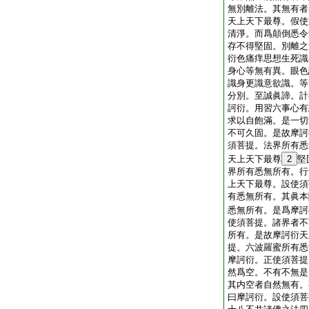
無別離法。其無有者
天上天下最尊。假使
清淨。而爲顛倒悉令
存不得堅固。別離之
衍色痛痒思想生死識
身心等無有異。眼色
識身更識意欲識。等
分別。至誠眞諦。計
訶衍。用習六事心有
求以自飽滿。是一切
不可久固。是故摩訶
須菩提。法界所有悉
天上天下最尊
2
堅
界所有悉無所有。行
上天下最尊。設使須
有悉無所有。其眞本
悉無所有。是爲摩訶
使須菩提。諸界者不
所有。是故摩訶衍天
提。六波羅蜜所有悉
摩訶衍。正使須菩提
然爲空。不有不無是
其内空者自然無有。
曰摩訶衍。設使須菩