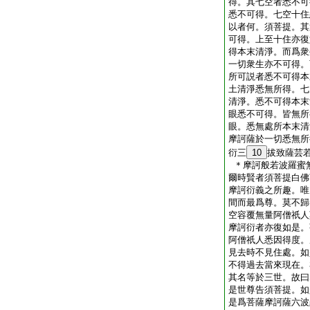
得。其七空者悉不可
悉不可得。七空十住
以者何。須菩提。其
可得。上至十住亦復
得本末清淨。而爲衆
一切衆生亦不可得。
所可説者悉不可得本
土清淨悉無所得。七
清淨。悉不可得本末
眼悉不可得。皆無所
眼。悉無處所本末清
摩訶薩於一切悉無所
衍三
10
拔致薩芸
＊摩訶般若波羅蜜
爾時賢者須菩提白佛
摩訶衍義之所趣。唯
間而最爲尊。莫不歸
空容覆無量阿僧祇人
摩訶衍者亦復如是。
阿僧祇人悉因得度。
見去時不見住處。如
不得過去當來現在。
其名等於三世。故曰
是世尊告須菩提。如
是爲菩薩摩訶薩六波