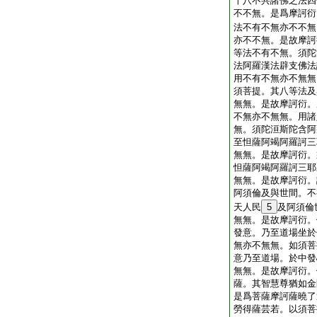
十八不共諸佛之法四
不不無。是爲摩訶衍
法不有不無亦不不無
亦不不無。是故摩訶
等法不有不無。須陀
法阿羅漢法辟支佛法
用不有不無亦不無無
須菩提。其八等法及
無無。是故摩訶衍。
不無亦不無無。用諸
無。須陀洹斯陀含阿
至怛薩阿竭阿羅訶三
無無。是故摩訶衍。
怛薩阿竭阿羅訶三耶
無無。是故摩訶衍。
阿須倫及與世間。不
天人民
5
及阿須倫
無無。是故摩訶衍。
發意。乃至道場坐於
無亦不無無。如須菩
意乃至道場。於中發
無無。是故摩訶衍。
薩。其智慧尊猶如金
是爲菩薩摩訶薩曉了
勞得薩芸若。以須菩