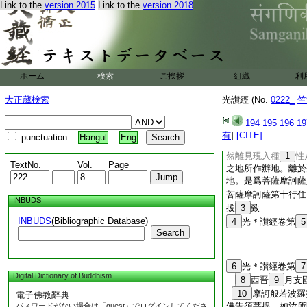
Link to the
version 2015
Link to the
version 2018
而與從倶。能令衆生
詣諸佛樹。其樹則爲
寶紫磨金色。照於十
是爲菩薩詣佛樹嚴淨
而悉具足。設使菩薩
爲菩薩名徳具足。何
ホーム
検索
ご挨拶
組織
利
如來。菩薩摩訶薩具
十八不共諸佛之法。
大正蔵検索
光讃經 (No.
0222_
竺
無所罣礙。是爲菩薩
是須菩提。菩薩摩訶
194
195
196
19
羅蜜意止意斷神足根
有
]
[CITE]
punctuation
Hangul
Eng
十力無畏四分別＊辯
然離見現入種
1
性
TextNo.
Vol.
Page
之地所作辦地。離於
地。是爲菩薩摩訶薩
菩薩摩訶薩第十行住
INBUDS
拔
3
致
INBUDS
(Bibliographic Database)
4
光＊讃經卷第
5
Search
6
光＊讃經卷第
7
Digital Dictionary of Buddhism
8
西晋
9
月支
10
摩訶般若波羅
電子佛教辭典
佛告須菩提。如汝所
パスワードがない場合は「guest」でログインしてくださ