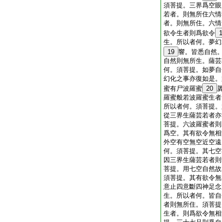
須菩提。三界爲空眼
若者。則無所住六情
者。則無所住。六情
欲令生者則爲欲令
生。所以者何。夢幻
19
響。皆悉自然
自然則無所生。薩芸
何。須菩提。如夢自
幻化之事亦復如是。
蜜有尸波羅蜜
20
羅蜜般若波羅蜜生者
所以者何。須菩提。
從三界生薩芸若者亦
菩提。六波羅蜜者則
爲空。其有欲令無相
外空有空無空近空遠
何。須菩提。其七空
因三界生薩芸若者則
菩提。用七空自然故
須菩提。其有欲令無
意止四意斷四神足念
生。所以者何。皆自
者則無所住。須菩提
生者。則爲欲令無相