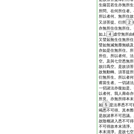
生薩芸若生亦無所生
所問。在何所住者。
所以者何。無所住故
又須菩提。衍所
2
亦無所住住無所住。
如上
4
虚空無所由
又譬如無生住無所住
譬如無滅無塵無瞋及
亦如是住無所住。所
所住。所以者何。法
空。及與七空悉無所
故曰爲空。是故須菩
故無動轉。須菩提所
衍無所生。所以者何
甫當生者。一切諸法
一切諸法亦復如是。
以者何。我人壽命亦
所見。亦無所得本末
如
5
是法界悉不可
竭悉不可得。其本際
是故諸界不可思議。
故陰種諸入悉不可得
不可得故本末清淨。
本末清淨。是故七空