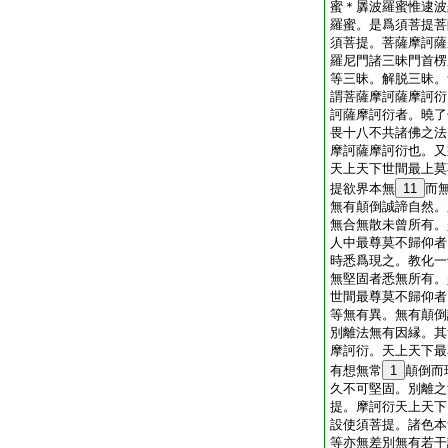
蜜＊羼波羅蜜惟逮波
羅蜜。是爲須菩提菩
須菩提。菩薩摩訶薩
羅尼門諸三昧門首楞
等三昧。解脱三昧。
謂菩薩摩訶薩摩訶衍
訶薩摩訶衍者。曉了
畏十八不共諸佛之法
摩訶薩摩訶衍也。又
天上天下世間最上莫
提欲界本無
11
而
無有顛倒誠諦自然。
無合無散未曾所有。
人中最尊莫不歸仰者
時悉爲現之。教化一
無堅固者悉無所有。
世間最尊莫不歸仰者
等無有異。無有顛倒
別離法無有因縁。其
摩訶衍。天上天下最
有想無常
1
顛倒而
久不可堅固。別離之
提。摩訶衍天上天下
設使須菩提。諸色本
等亦無差別無有若干