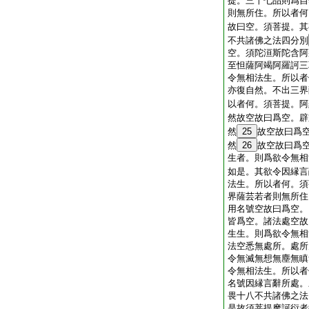
提。三十七品則爲自
則無所住。所以者何
故曰空。須菩提。其
不共諸佛之法四分別
空。須陀洹斯陀含阿
至怛薩阿竭阿羅訶三
令無相法生。所以者
亦復自然。不出三界
以者何。須菩提。阿
然故空故曰爲空。辟
然
25
故空故曰爲
然
26
故空故曰爲
生者。則爲欲令無相
如是。其欲令因縁言
法生。所以者何。須
界薩芸若者則無所住
用名號空故曰爲空。
皆爲空。諸法處空故
生生。則爲欲令無相
法空悉無處所。處所
令無滅無想無塵無瞋
令無相法生。所以者
名號因縁言辭所處。
畏十八不共諸佛之法
是故須菩提摩訶衍者